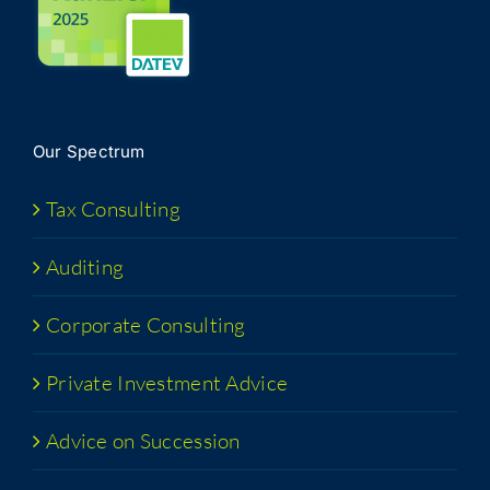
Our Spec­trum
Tax Con­sult­ing
Audit­ing
Cor­po­rate Consulting
Pri­vate Invest­ment Advice
Advice on Succession