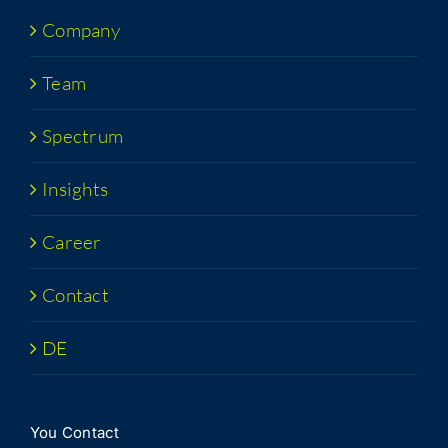
Com­pa­ny
Team
Spec­trum
Insights
Career
Con­tact
DE
You Con­tact