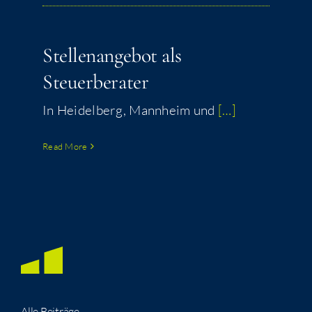
Stel­lenange­bot als
Steuerberater
In Hei­del­berg, Mannheim und
[…]
Read More
Alle Beiträge