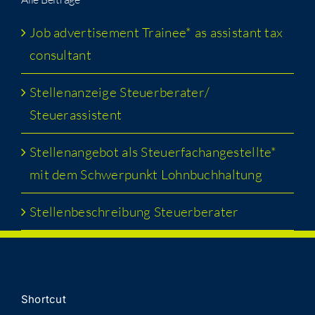
Job adver­tise­ment Trainee* as assis­tant tax
consultant
Stel­lenanzeige Steuerberater/​
Steuerassistent
Stel­lenange­bot als Steuer­fachangestellte*
mit dem Schw­er­punkt Lohnbuchhaltung
Stel­lenbeschrei­bung Steuerberater
Short­cut