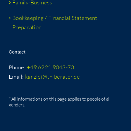
Fam­i­­ly-Busi­­ness
Book­keep­ing / Finan­cial State­ment
Preparation
Con­tact
Phone:
+49 6221 9043-70
Email:
kanzlei@th-berater.de
* All infor­ma­tions on this page applies to peo­ple of all
genders.