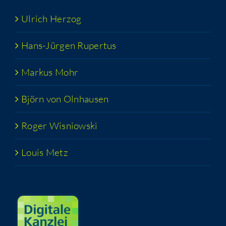
Ulrich Her­zog
Hans-Jür­­gen Rupertus
Markus Mohr
Björn von Olnhausen
Roger Wis­niows­ki
Louis Metz