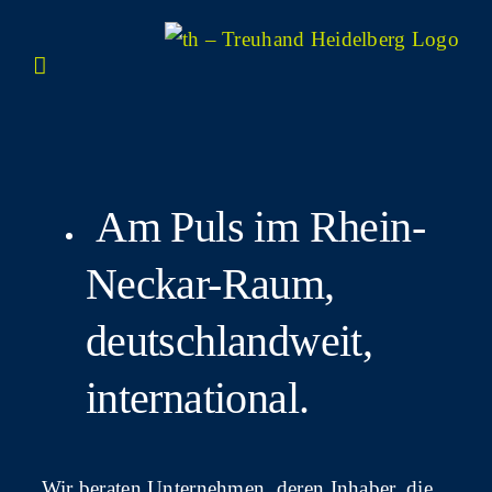
Zum
Inhalt
springen
Am Puls im Rhein-
Neckar-Raum,
deutsch­land­weit,
international.
Wir bera­ten Unter­neh­men, deren Inha­ber, die