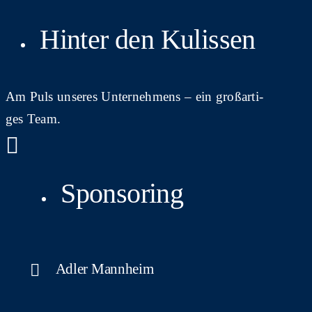
Hin­ter den Kulissen
Am Puls unse­res Unter­neh­mens – ein groß­ar­ti­
ges Team.
Sponsoring
Adler Mann­heim