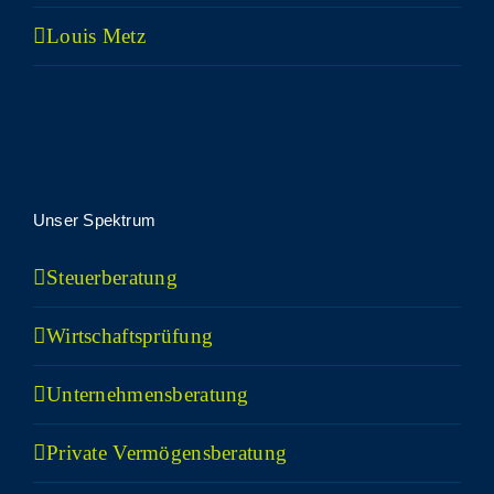
Lou­is Metz
Unser Spek­trum
Steu­er­be­ra­tung
Wirt­schafts­prü­fung
Unter­neh­mens­be­ra­tung
Pri­va­te Vermögensberatung