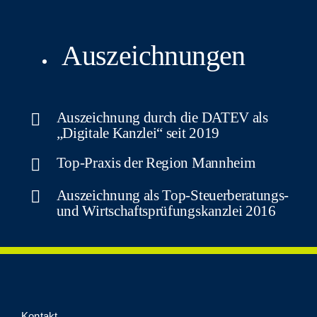
Auszeichnungen
Aus­zeich­nung durch die DATEV als
„Digi­ta­le Kanz­lei“ seit 2019
Top-Pra­xis der Regi­on Mannheim
Aus­zeich­nung als Top-Steu­er­be­ra­tungs-
und Wirt­schafts­prü­fungs­kanz­lei 2016
Kon­takt