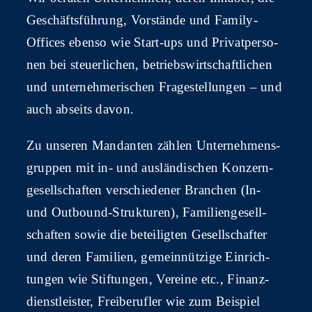
Geschäfts­füh­rung, Vor­stän­de und Fami­ly-
Offices eben­so wie Start-ups und Pri­vat­per­so­
nen bei steu­er­li­chen, betriebs­wirt­schaft­li­chen
und unter­neh­me­ri­schen Fra­ge­stel­lun­gen – und
auch abseits davon.
Zu unse­ren Man­dan­ten zäh­len Unter­neh­mens­
grup­pen mit in- und aus­län­di­schen Kon­zern­
ge­sell­schaf­ten ver­schie­de­ner Bran­chen (In-
und Out­bound-Struk­tu­ren), Fami­li­en­ge­sell­
schaf­ten sowie die betei­lig­ten Gesell­schaf­ter
und deren Fami­li­en, gemein­nüt­zi­ge Ein­rich­
tun­gen wie Stif­tun­gen, Ver­ei­ne etc., Finanz­
dienst­leis­ter, Frei­be­ruf­ler wie zum Bei­spiel