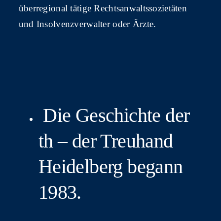
über­re­gio­nal täti­ge Rechts­an­walts­so­zie­tä­ten
und Insol­venz­ver­wal­ter oder Ärzte.
Die Geschich­te der
th – der Treu­hand
Hei­del­berg begann
1983.