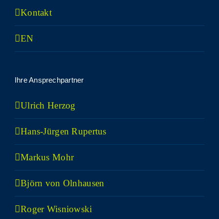
Kon­takt
EN
Ihre Ansprech­part­ner
Ulrich Her­zog
Hans-Jür­­gen Rupertus
Mar­kus Mohr
Björn von Olnhausen
Roger Wis­niow­ski