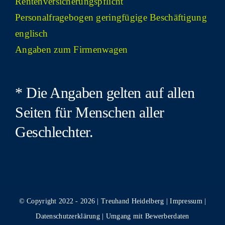
Rentenversicherungspflicht
Per­so­nal­fra­ge­bo­gen gering­fü­gi­ge Beschäf­ti­gung
englisch
Anga­ben zum Firmenwagen
* Die Anga­ben gel­ten auf allen
Sei­ten für Men­schen aller
Geschlechter.
© Copyright 2022 -
2026 | Treuhand Heidelberg |
Impressum
|
Datenschutzerklärung
|
Umgang mit Bewerberdaten