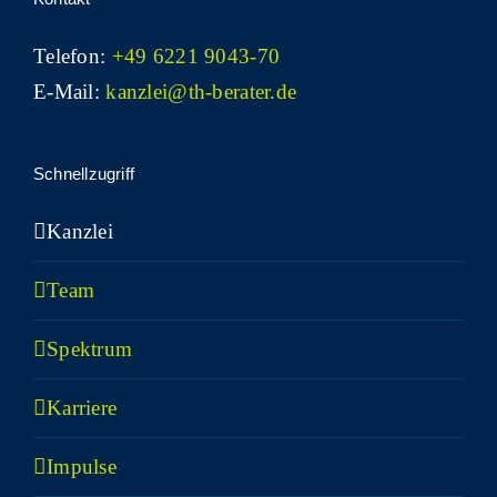
Telefon:
+49 6221 9043-70
E-Mail:
kanzlei@th-berater.de
Schnell­zu­griff
Kanz­lei
Team
Spek­trum
Kar­rie­re
Impul­se