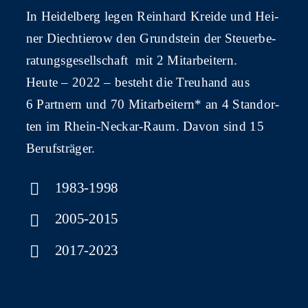
In Hei­del­berg legen Rein­hard Krei­de und Hei­
ner Diech­tie­row den Grund­stein der Steu­er­be­
ra­tungs­ge­sell­schaft mit 2 Mitarbeitern.
Heu­te – 2022 – besteht die Treu­hand aus
6 Part­nern und 70 Mit­ar­bei­tern* an 4 Stand­or­
ten im Rhein-Neckar-Raum. Davon sind 15
Berufsträger.
1983-1998
2005-2015
2017-2023