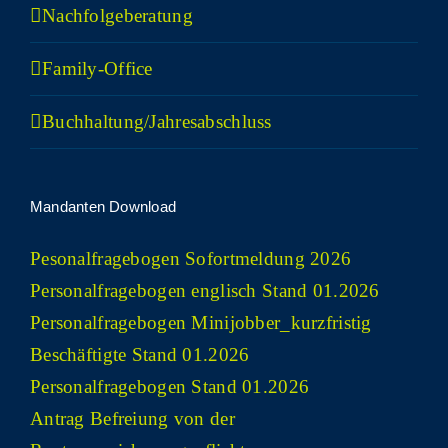
Nach­fol­ge­be­ra­tung
Fami­­ly-Office
Buchhaltung/​​Jahresabschluss
Man­dan­ten Download
Peso­nal­fra­ge­bo­gen Sofort­mel­dung 2026
Per­so­nal­fra­ge­bo­gen eng­lisch Stand 01.2026
Per­so­nal­fra­ge­bo­gen Minijobber_​kurzfristig
Beschäf­tig­te Stand 01.2026
Per­so­nal­fra­ge­bo­gen Stand 01.2026
Antrag Befrei­ung von der