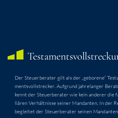
Testamentsvollstrecku
Der Steu­er­be­ra­ter gilt als der „gebo­re­ne“ Tes­t
ments­voll­stre­cker. Auf­grund jah­re­lan­ger Bera­
kennt der Steu­er­be­ra­ter wie kein ande­rer die 
liä­ren Ver­hält­nis­se sei­ner Man­dan­ten. In der 
beglei­tet der Steu­er­be­ra­ter sei­nen Man­dan­te