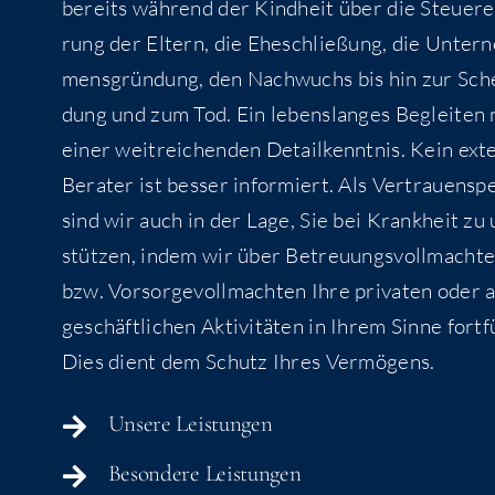
bereits wäh­rend der Kind­heit über die Steu­er­e
rung der Eltern, die Ehe­schlie­ßung, die Unter­
mens­grün­dung, den Nach­wuchs bis hin zur Sch
dung und zum Tod. Ein lebens­lan­ges Beglei­ten 
einer weit­rei­chen­den Detail­kennt­nis. Kein ext
Bera­ter ist bes­ser infor­miert. Als Ver­trau­ens­p
sind wir auch in der Lage, Sie bei Krank­heit zu 
stüt­zen, indem wir über Betreu­ungs­voll­mach­t
bzw. Vor­sor­ge­voll­mach­ten Ihre pri­va­ten oder 
geschäft­li­chen Akti­vi­tä­ten in Ihrem Sin­ne fort­f
Dies dient dem Schutz Ihres Vermögens.
Unse­re Leistungen
Beson­de­re Leistungen