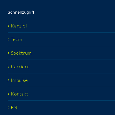
Schnell­zu­griff
Kanz­lei
Team
Spek­trum
Kar­rie­re
Impul­se
Kon­takt
EN