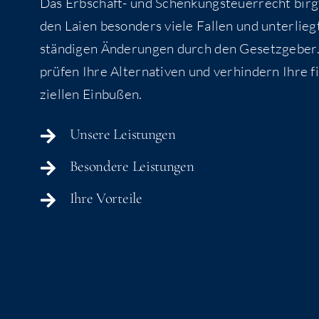
Das Erb­schaft- und Schen­kung­steu­er­recht birg
den Lai­en beson­ders vie­le Fal­len und unter­lieg
stän­di­gen Ände­run­gen durch den Gesetz­ge­ber
prü­fen Ihre Alter­na­ti­ven und ver­hin­dern Ihre f
zi­el­len Einbußen.
Unse­re Leistungen
Beson­de­re Leistungen
Ihre Vor­tei­le