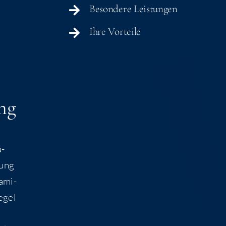
Beson­de­re Leistungen
Ihre Vor­tei­le
ng
a­
tung
fami­
Regel
n