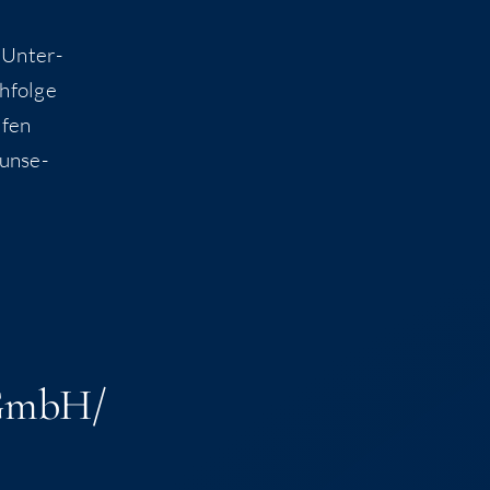
s Unter­
­fol­ge
­fen
 unse­
 GmbH/​