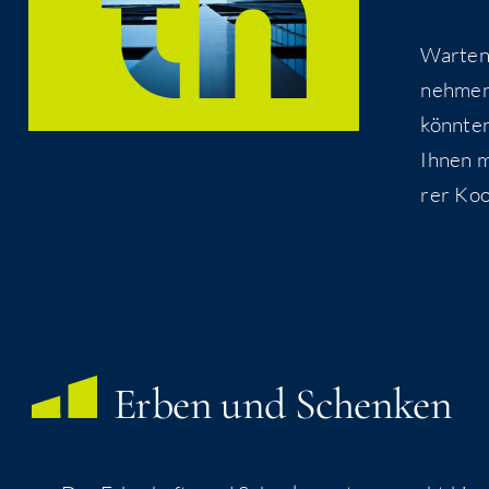
War­ten
neh­men
könn­ten
Ihnen m
rer Koop
Erben und Schenken