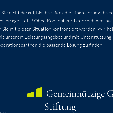
 Sie nicht dar­auf, bis Ihre Bank die Finan­zie­rung Ihre
s infra­ge stellt! Ohne Kon­zept zur Unter­neh­mens­nach
 Sie mit die­ser Situa­ti­on kon­fron­tiert wer­den. Wir hel
it unse­rem Leis­tungs­an­ge­bot und mit Unter­stüt­zung
e­ra­ti­ons­part­ner, die pas­sen­de Lösung zu finden.
Gemein­nüt­zi­ge
Stiftung