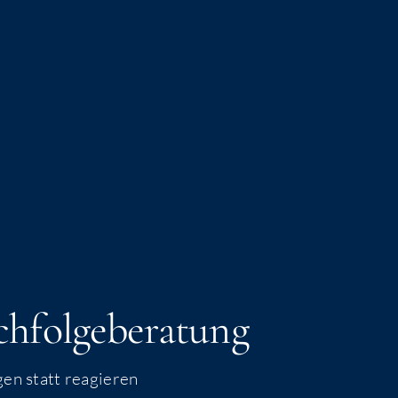
­fol­ge­be­ra­tung
­gen statt reagieren