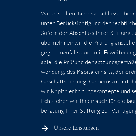
Wir erstel­len Jah­res­ab­schlüs­se Ihrer
unter Berück­sich­ti­gung der recht­li­ch
Sofern der Abschluss Ihrer Stif­tung zu
über­neh­men wir die Prü­fung anstel­le
gege­be­nen­falls auch mit Erwei­te­run
spiel die Prü­fung der sat­zungs­ge­mä­ße
wen­dung, des Kapi­tal­erhalts, der ord­
Geschäfts­füh­rung. Gemein­sam mit Ih
wir Kapi­tal­erhal­tungs­kon­zep­te und s
lich ste­hen wir Ihnen auch für die lau­
be­ra­tung Ihrer Stif­tung zur Verfügun
Unse­re Leistungen