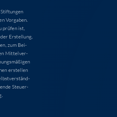
 Stif­tun­gen
en Vor­ga­ben.
 prü­fen ist,
 der Erstel­lung,
­gen, zum Bei­
n Mit­tel­ver­
nungs­mä­ßi­gen
nen erstel­len
elbst­ver­ständ­
fen­de Steu­er­
g.