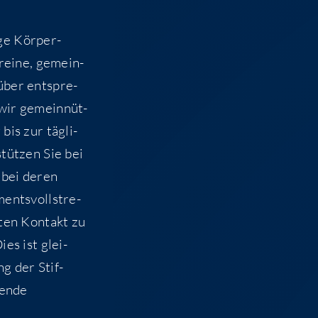
ge Kör­per­
r­ei­ne, gemein­
über ent­spre­
wir gemein­nüt­
bis zur täg­li­
stüt­zen Sie bei
e bei deren
ents­voll­stre­
ten Kon­takt zu
ies ist glei­
ng der Stif­
fen­de