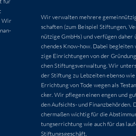
t für
t
Wir ver­wal­ten meh­re­re gemein­nüt­zi­
. Wir
schaf­ten (zum Bei­spiel Stif­tun­gen, Ve
inan­
nüt­zi­ge GmbHs) und ver­fü­gen daher 
chen­des Know-how. Dabei beglei­ten 
zi­ge Ein­rich­tun­gen von der Grün­dung 
chen Stif­tungs­ver­wal­tung. Wir unter­
der Stif­tung zu Leb­zei­ten eben­so wi
Errich­tung von Tode wegen als Tes­ta­m
cker. Wir pfle­gen einen engen und gu
den Auf­sichts- und Finanz­be­hör­den. D
cher­ma­ßen wich­tig für die Abstim­mu
tungs­er­rich­tung wie auch für das lau­
Stiftungsgeschäft.