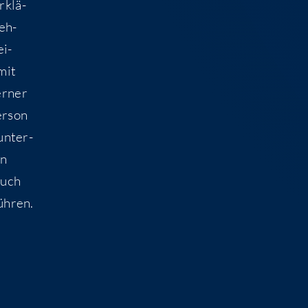
rklä­
neh­
ei­
mit
er­ner
er­son
unter­
en
auch
üh­ren.