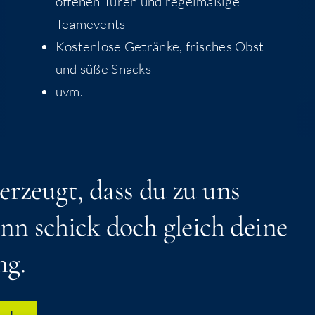
offe­nen Türen und regel­mä­ßi­ge
Teamevents
Kos­ten­lo­se Geträn­ke, fri­sches Obst
und süße Snacks
uvm.
r­zeugt, dass du zu uns
nn schick doch gleich dei­ne
ng.