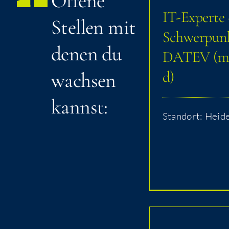
Offe­ne
IT-Exper­­te
Stel­len mit
Schwer­pun
denen du
DATEV (m/​​
d)
wach­sen
kannst:
Stand­ort: Heid