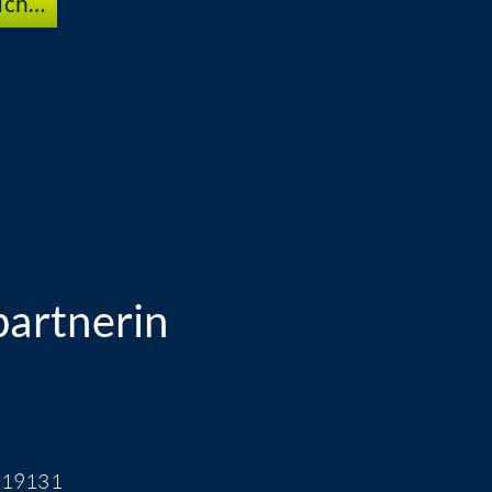
euch…
artnerin
1419131