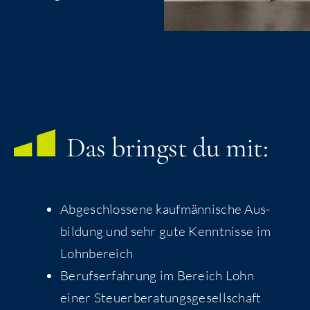
Das bringst du mit:
Abge­schlos­se­ne kauf­män­ni­sche Aus­
bil­dung und sehr gute Kennt­nis­se im
Lohnbereich
Berufs­er­fah­rung im Bereich Lohn
einer Steuerberatungsgesellschaft