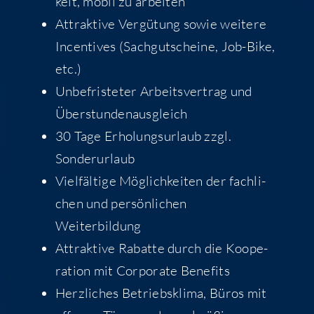
keit, mobil zu arbeiten
Attrak­ti­ve Ver­gü­tung sowie wei­te­re
Incen­ti­ves (Sach­gut­schei­ne, Job-Bike,
etc.)
Unbe­fris­te­ter Arbeits­ver­trag und
Überstundenausgleich
30 Tage Erho­lungs­ur­laub zzgl.
Sonderurlaub
Viel­fäl­ti­ge Mög­lich­kei­ten der fach­li­
chen und per­sön­li­chen
Weiterbildung
Attrak­ti­ve Rabat­te durch die Koope­
ra­ti­on mit Cor­po­ra­te Benefits
Herz­li­ches Betriebs­kli­ma, Büros mit