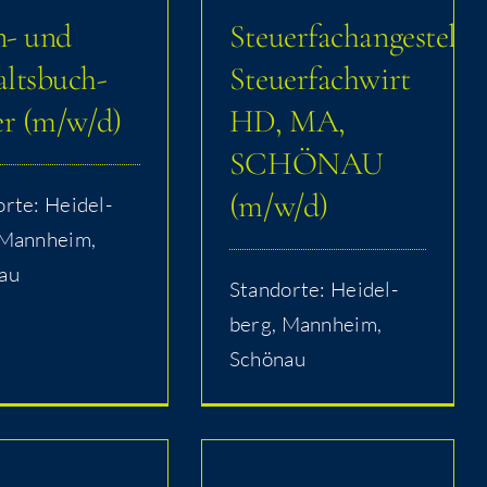
n- und
Steuerfachangestellter/
lts­buch­
Steu­er­fach­wirt
r (m/​​w/​​d)
HD, MA,
SCHÖN­AU
(m/​​w/​​d)
r­te: Hei­del­
 Mann­heim,
au
Stand­or­te: Hei­del­
berg, Mann­heim,
Schönau