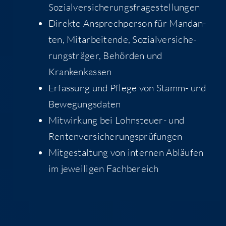
Sozialversicherungsfragestellungen
Direk­te Ansprech­per­son für Man­dan­
ten, Mit­ar­bei­ten­de, Sozi­al­ver­si­che­
rungs­trä­ger, Behör­den und
Krankenkassen
Erfas­sung und Pfle­ge von Stamm- und
Bewegungsdaten
Mit­wir­kung bei Lohn­steu­er- und
Rentenversicherungsprüfungen
Mit­ge­stal­tung von inter­nen Abläu­fen
im jewei­li­gen Fachbereich