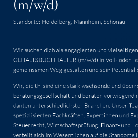
(m/​w/​d)
Stand­or­te: Hei­del­berg, Mann­heim, Schönau
Wir suchen dich als enga­gier­ten und viel­sei­ti
GEHALTS­BUCH­HAL­TER (m/​w/​d) in Voll- oder Teil
gemein­sa­men Weg gestal­ten und sein Poten­ti­al 
Wir, die th, sind eine stark wach­sen­de und über­re­
be­ra­tungs­ge­sell­schaft und bera­ten vor­wie­gend m
dan­ten unter­schied­lichs­ter Bran­chen. Unser Te
spe­zia­li­sier­ten Fach­kräf­ten, Exper­tin­nen und 
Steu­er­recht, Wirt­schafts­prü­fung, Finanz- und L
ver­teilt sich im Wesent­li­chen auf die Stand­or­te