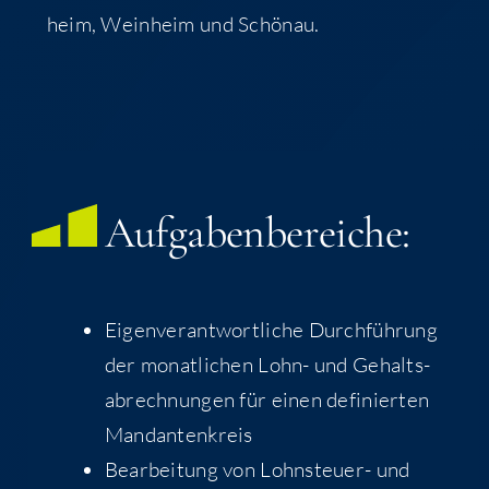
heim, Wein­heim und Schönau.
Auf­ga­ben­be­rei­che:
Eigen­ver­ant­wort­li­che Durch­füh­rung
der monat­li­chen Lohn- und Gehalts­
ab­rech­nun­gen für einen defi­nier­ten
Mandantenkreis
Bear­bei­tung von Lohn­steu­er- und