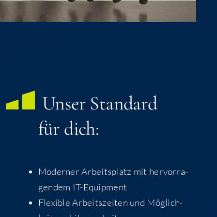
Unser Stan­dard
für dich:
Moder­ner Arbeits­platz mit her­vor­ra­
gen­dem IT-Equipment
Fle­xi­ble Arbeits­zei­ten und Mög­lich­