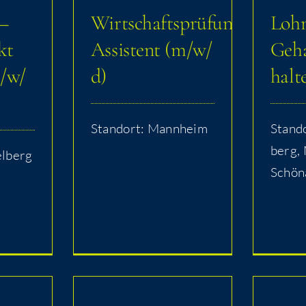
 –
Wirtschaftsprüfungs-
Loh
kt
Assistent (m/​​w/​​
Geha
w/​​
d)
hal­te
Stand­ort: Mannheim
Stand­o
berg,
elberg
Schön