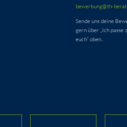
bewerbung@​th-​berate
Sen­de uns dei­ne Bew
gern über „Ich pas­se 
euch“ oben.