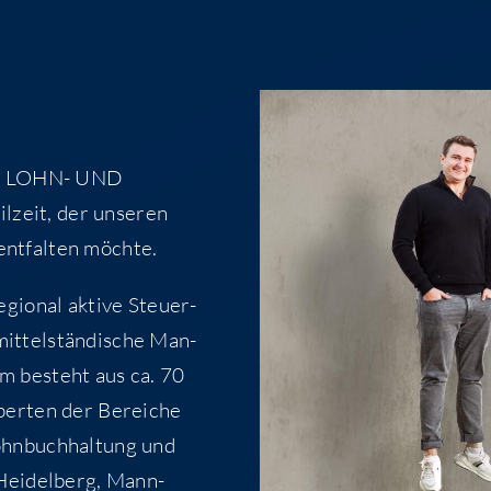
­gen LOHN- UND
­zeit, der unse­ren
ent­fal­ten möchte.
gio­nal akti­ve Steu­er­
it­tel­stän­di­sche Man­
am besteht aus ca. 70
Exper­ten der Berei­che
ohn­buch­hal­tung und
 Hei­del­berg, Mann­