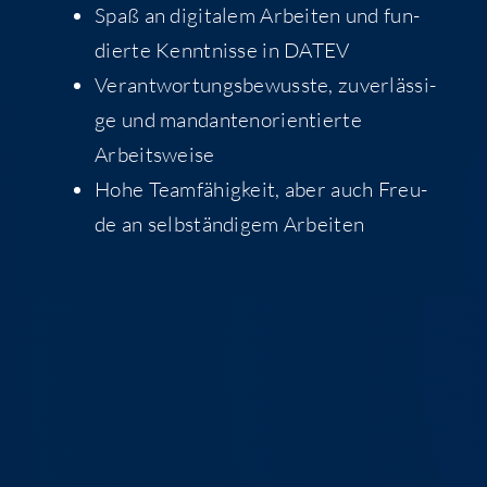
Spaß an digi­ta­lem Arbei­ten und fun­
dier­te Kennt­nis­se in DATEV
Ver­ant­wor­tungs­be­wuss­te, zuver­läs­si­
ge und man­dan­ten­ori­en­tier­te
Arbeitsweise
Hohe Team­fä­hig­keit, aber auch Freu­
de an selb­stän­di­gem Arbeiten