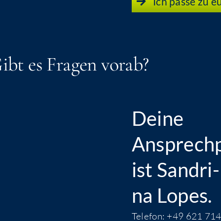
Ich pas­se zu 
ibt es Fra­gen vorab?
Dei­ne
Ansprechp
ist Sand­ri­
na Lopes.
Tele­fon: +49 621 7