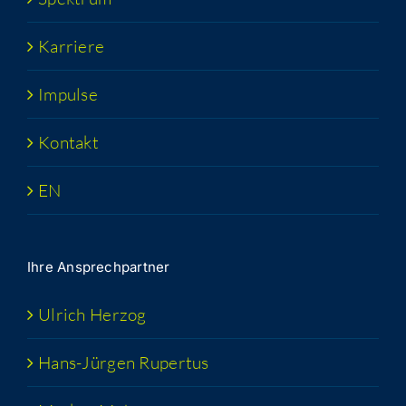
Kar­rie­re
Impul­se
Kon­takt
EN
Ihre Ansprech­part­ner
Ulrich Her­zog
Hans-Jür­­gen Rupertus