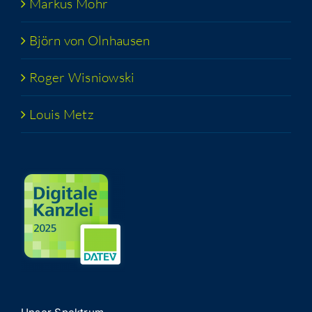
Mar­kus Mohr
Björn von Olnhausen
Roger Wis­niow­ski
Lou­is Metz