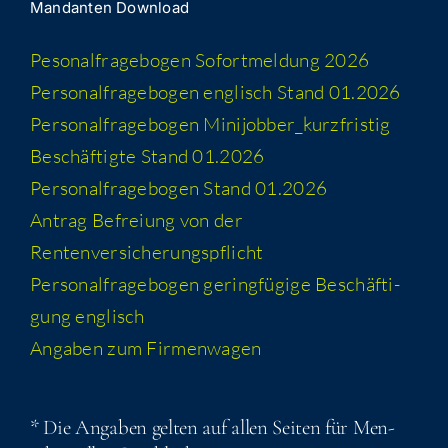
Man­dan­ten Download
Peso­nal­fra­ge­bo­gen Sofort­mel­dung 2026
Per­so­nal­fra­ge­bo­gen eng­lisch Stand 01.2026
Per­so­nal­fra­ge­bo­gen Minijobber_​kurzfristig
Beschäf­tig­te Stand 01.2026
Per­so­nal­fra­ge­bo­gen Stand 01.2026
Antrag Befrei­ung von der
Rentenversicherungspflicht
Per­so­nal­fra­ge­bo­gen gering­fü­gi­ge Beschäf­ti­
gung englisch
Anga­ben zum Firmenwagen
* Die Anga­ben gel­ten auf allen Sei­ten für Men­