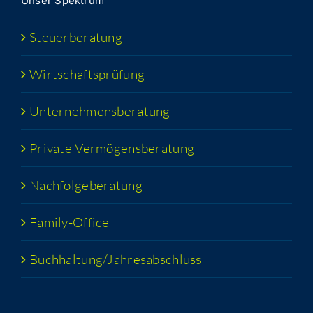
Unser Spek­trum
Steu­er­be­ra­tung
Wirt­schafts­prü­fung
Unter­neh­mens­be­ra­tung
Pri­va­te Vermögensberatung
Nach­fol­ge­be­ra­tung
Fami­­ly-Office
Buchhaltung/​​Jahresabschluss