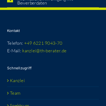
Bewerberdaten
Kon­takt
Telefon:
+49 6221 9043-70
E-Mail:
kanzlei@th-berater.de
Schnell­zu­griff
Kanz­lei
Team
Spek­trum