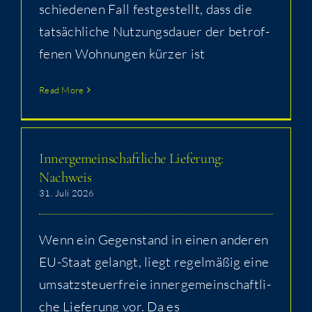
schie­de­nen Fall fest­ge­stellt, dass die
tat­säch­li­che Nut­zungs­dau­er der betrof­
fe­nen Woh­nun­gen kür­zer ist
Read More
Inner­ge­mein­schaft­li­che Lie­fe­rung:
Nachweis
31. Juli 2026
Wenn ein Gegen­stand in einen ande­ren
EU-Staat gelangt, liegt regel­mä­ßig eine
umsatz­steu­er­freie inner­ge­mein­schaft­li­
che Lie­fe­rung vor. Da es