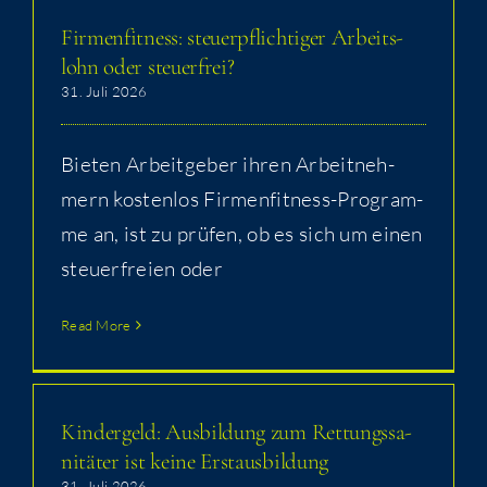
Fir­men­fit­ness: steu­er­pflich­ti­ger Arbeits­
lohn oder steuerfrei?
31. Juli 2026
Bie­ten Arbeit­ge­ber ihren Arbeit­neh­
mern kos­ten­los Fir­men­fit­ness-Pro­gram­
me an, ist zu prü­fen, ob es sich um einen
steu­er­frei­en oder
Read More
Kin­der­geld: Aus­bil­dung zum Ret­tungs­sa­
ni­tä­ter ist kei­ne Erstausbildung
31. Juli 2026