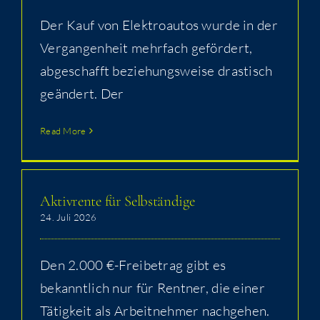
Der Kauf von Elek­tro­au­tos wur­de in der
Ver­gan­gen­heit mehr­fach geför­dert,
abge­schafft bezie­hungs­wei­se dras­tisch
geän­dert. Der
Read More
Aktiv­ren­te für Selbständige
24. Juli 2026
Den 2.000 €-Frei­be­trag gibt es
bekannt­lich nur für Rent­ner, die einer
Tätig­keit als Arbeit­neh­mer nach­ge­hen.