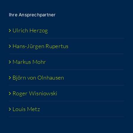
Ihre Ansprech­part­ner
Ulrich Her­zog
Hans-Jür­­gen Rupertus
Mar­kus Mohr
Björn von Olnhausen
Roger Wis­niow­ski
Lou­is Metz