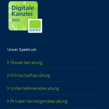
Unser Spek­trum
Steu­er­be­ra­tung
Wirt­schafts­prü­fung
Unter­neh­mens­be­ra­tung
Pri­va­te Vermögensberatung