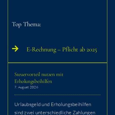
Top The­ma:
E-Rech­nung – Pflicht ab 2025
Steu­er­vor­teil nut­zen mit
Erholungsbeihilfen
7. August 2026
Urlaubs­geld und Erho­lungs­bei­hil­fen
sind zwei unter­schied­li­che Zah­lun­gen