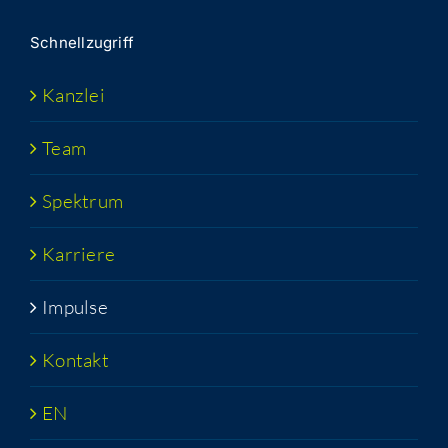
Schnell­zu­griff
Kanz­lei
Team
Spek­trum
Kar­rie­re
Impul­se
Kon­takt
EN