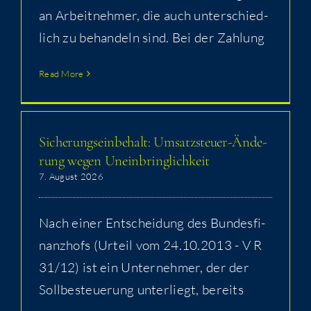
an Arbeit­neh­mer, die auch unter­schied­
lich zu behan­deln sind. Bei der Zahlung
Read More
Siche­rungs­ein­be­halt: Umsat­z­steu­er-Ände­
rung wegen Uneinbringlichkeit
7. August 2026
Nach einer Ent­schei­dung des Bun­des­fi­
nanz­hofs (Urteil vom 24.10.2013 - V R
31/12) ist ein Unter­neh­mer, der der
Soll­be­steue­rung unter­liegt, bereits