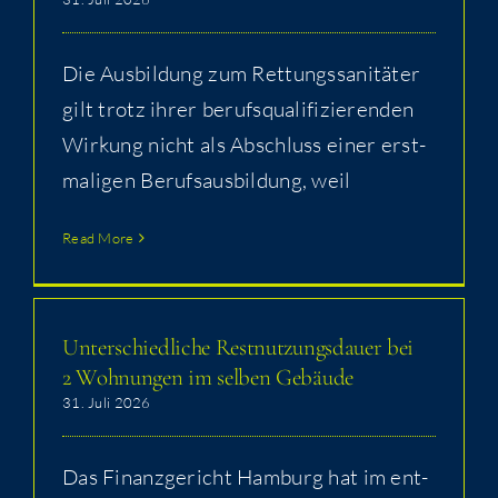
Die Aus­bil­dung zum Ret­tungs­sa­ni­tä­ter
gilt trotz ihrer berufs­qua­li­fi­zie­ren­den
Wir­kung nicht als Abschluss einer erst­
ma­li­gen Berufs­aus­bil­dung, weil
Read More
Unter­schied­li­che Rest­nut­zungs­dau­er bei
2 Woh­nun­gen im sel­ben Gebäude
31. Juli 2026
Das Finanz­ge­richt Ham­burg hat im ent­