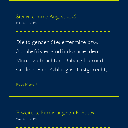
Steu­er­ter­mi­ne August 2026
31. Juli 2026
Die fol­gen­den Steu­er­ter­mi­ne bzw.
Abga­be­fris­ten sind im kom­men­den
Monat zu beach­ten. Dabei gilt grund­
sätz­lich: Eine Zah­lung ist fristgerecht,
Read More
Erwei­ter­te För­de­rung von E-Autos
24. Juli 2026