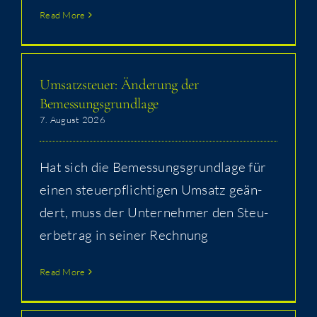
Read More
Umsatz­steu­er: Ände­rung der
Bemessungsgrundlage
7. August 2026
Hat sich die Bemes­sungs­grund­la­ge für
einen steu­er­pflich­ti­gen Umsatz geän­
dert, muss der Unter­neh­mer den Steu­
er­be­trag in sei­ner Rechnung
Read More