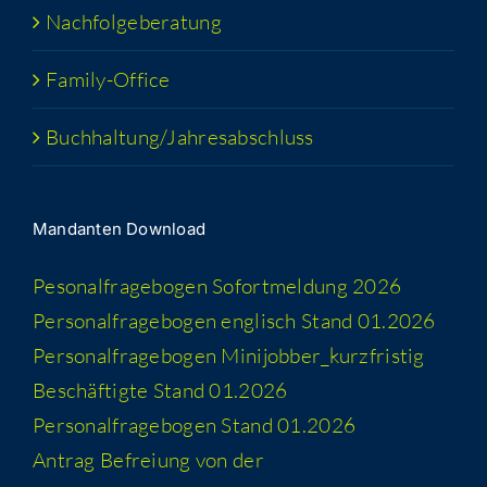
Nach­fol­ge­be­ra­tung
Fami­­ly-Office
Buchhaltung/​​Jahresabschluss
Man­dan­ten Download
Peso­nal­fra­ge­bo­gen Sofort­mel­dung 2026
Per­so­nal­fra­ge­bo­gen eng­lisch Stand 01.2026
Per­so­nal­fra­ge­bo­gen Minijobber_​kurzfristig
Beschäf­tig­te Stand 01.2026
Per­so­nal­fra­ge­bo­gen Stand 01.2026
Antrag Befrei­ung von der