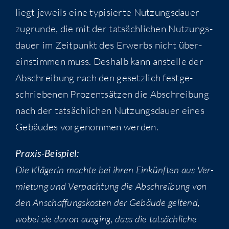
liegt jeweils eine typi­sier­te Nut­zungs­dau­er
zugrun­de, die mit der tat­säch­li­chen Nut­zungs­
dau­er im Zeit­punkt des Erwerbs nicht über­
ein­stim­men muss. Des­halb kann anstel­le der
Abschrei­bung nach den gesetz­lich fest­ge­
schrie­be­nen Pro­zent­sät­zen die Abschrei­bung
nach der tat­säch­li­chen Nut­zungs­dau­er eines
Gebäu­des vor­ge­nom­men werden.
Pra­xis-Bei­spiel:
Die Klä­ge­rin mach­te bei ihren Ein­künf­ten aus Ver­
mie­tung und Ver­pach­tung die Abschrei­bung von
den Anschaf­fungs­kos­ten der Gebäu­de gel­tend,
wobei sie davon aus­ging, dass die tat­säch­li­che