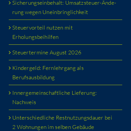
Siche­rungs­ein­be­halt: Umsatz­steu­er-Ände­
rung wegen Uneinbringlichkeit
Steu­er­vor­teil nut­zen mit
Erholungsbeihilfen
Steu­er­ter­mi­ne August 2026
Kin­der­geld: Fern­lehr­gang als
Berufsausbildung
Inner­ge­mein­schaft­li­che Lie­fe­rung:
Nachweis
Unter­schied­li­che Rest­nut­zungs­dau­er bei
2 Woh­nun­gen im sel­ben Gebäude