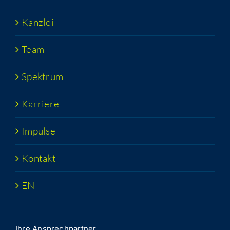
Kanz­lei
Team
Spek­trum
Kar­rie­re
Impul­se
Kon­takt
EN
Ihre Ansprech­part­ner