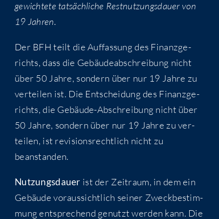
gewich­te­te tat­säch­li­che Rest­nut­zungs­dau­er von
19 Jahren.
Der BFH teilt die Auf­fas­sung des Finanz­ge­
richts, dass die Gebäu­de­ab­schrei­bung nicht
über 50 Jah­re, son­dern über nur 19 Jah­re zu
ver­tei­len ist. Die Ent­schei­dung des Finanz­ge­
richts, die Gebäu­de-Abschrei­bung nicht über
50 Jah­re, son­dern über nur 19 Jah­re zu ver­
tei­len, ist revi­si­ons­recht­lich nicht zu
beanstanden.
Nut­zungs­dau­er
ist der Zeit­raum, in dem ein
Gebäu­de vor­aus­sicht­lich sei­ner Zweck­be­stim­
mung ent­spre­chend genutzt wer­den kann. Die