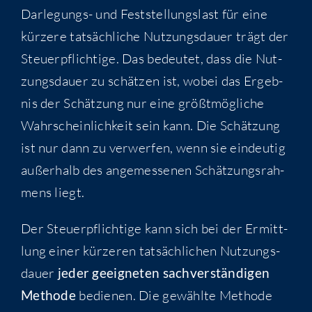
Dar­le­gungs- und Fest­stel­lungs­last für eine
kür­ze­re tat­säch­li­che Nut­zungs­dau­er trägt der
Steu­er­pflich­ti­ge. Das bedeu­tet, dass die Nut­
zungs­dau­er zu schät­zen ist, wobei das Ergeb­
nis der Schät­zung nur eine größt­mög­li­che
Wahr­schein­lich­keit sein kann. Die Schät­zung
ist nur dann zu ver­wer­fen, wenn sie ein­deu­tig
außer­halb des ange­mes­se­nen Schät­zungs­rah­
mens liegt.
Der Steu­er­pflich­ti­ge kann sich bei der Ermitt­
lung einer kür­ze­ren tat­säch­li­chen Nut­zungs­
dau­er
jeder geeig­ne­ten sach­ver­stän­di­gen
Metho­de
bedie­nen. Die gewähl­te Metho­de