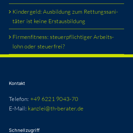
Kin­der­geld: Aus­bil­dung zum Ret­tungs­sa­ni­
tä­ter ist kei­ne Erstausbildung
Fir­men­fit­ness: steu­er­pflich­ti­ger Arbeits­
lohn oder steuerfrei?
Kon­takt
Telefon:
+49 6221 9043-70
E-Mail:
kanzlei@th-berater.de
Schnell­zu­griff