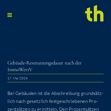
Zum
Inhalt
springen
Gebäu­de-Rest­nut­zungs­dau­er nach der
ImmoWertV
17. Mai 2024
Bei Gebäu­den ist die Abschrei­bung grund­sätz­
lich nach gesetz­lich fest­ge­schrie­be­nen Pro­
zent­sät­zen zu ermit­teln. Den Pro­zent­sät­zen