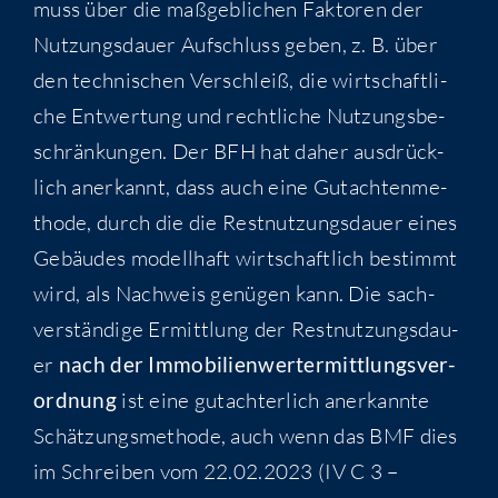
muss über die maß­geb­li­chen Fak­to­ren der
Nut­zungs­dau­er Auf­schluss geben, z. B. über
den tech­ni­schen Ver­schleiß, die wirt­schaft­li­
che Ent­wer­tung und recht­li­che Nut­zungs­be­
schrän­kun­gen. Der BFH hat daher aus­drück­
lich aner­kannt, dass auch eine Gut­ach­ten­me­
tho­de, durch die die Rest­nut­zungs­dau­er eines
Gebäu­des modell­haft wirt­schaft­lich bestimmt
wird, als Nach­weis genü­gen kann. Die sach­
ver­stän­di­ge Ermitt­lung der Rest­nut­zungs­dau­
er
nach der Immo­bi­li­en­wert­ermitt­lungs­ver­
ord­nung
ist eine gut­ach­ter­lich aner­kann­te
Schät­zungs­me­tho­de, auch wenn das BMF dies
im Schrei­ben vom 22.02.2023 (IV C 3 –