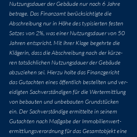
Nut­zungs­dau­er der Gebäu­de nur noch 6 Jah­re
betra­ge. Das Finanz­amt berück­sich­tig­te die
Abschrei­bung nur in Höhe des typi­sier­ten fes­ten
Sat­zes von 2%, was einer Nut­zungs­dau­er von 50
Jah­ren ent­spricht. Mit ihrer Kla­ge begehr­te die
Klä­ge­rin, dass die Abschrei­bung nach der kür­ze­
ren tat­säch­li­chen Nut­zungs­dau­er der Gebäu­de
abzu­zie­hen sei. Hier­zu hol­te das Finanz­ge­richt
das Gut­ach­ten eines öffent­lich bestell­ten und ver­
ei­dig­ten Sach­ver­stän­di­gen für die Wert­ermitt­lung
von bebau­ten und unbe­bau­ten Grund­stü­cken
ein. Der Sach­ver­stän­di­ge ermit­tel­te in sei­nem
Gut­ach­ten nach Maß­ga­be der Immo­bi­li­en­wert­
ermitt­lungs­ver­ord­nung für das Gesamt­ob­jekt eine