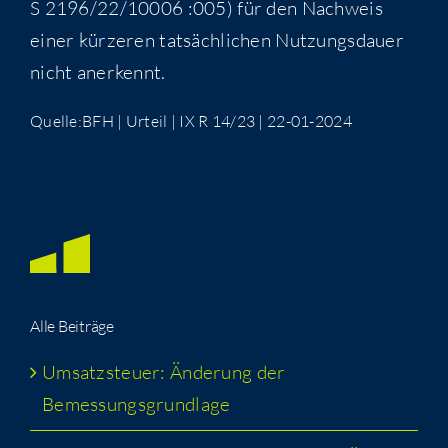
S 2196/22/10006 :005) für den Nach­weis
einer kür­ze­ren tat­säch­li­chen Nut­zungs­dau­er
nicht anerkennt.
Quelle:BFH | Urteil | IX R 14/23 | 22-01-2024
Alle Bei­trä­ge
Umsatz­steu­er: Ände­rung der
Bemessungsgrundlage