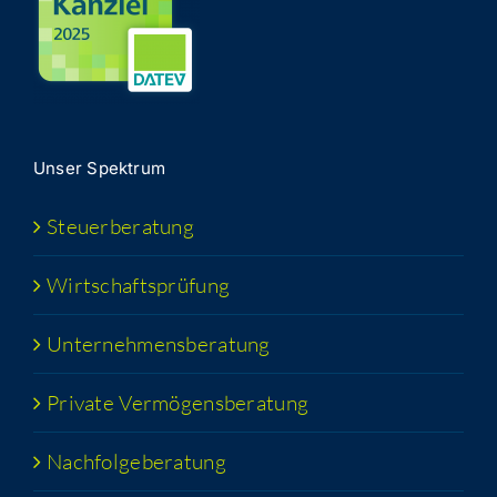
Unser Spek­trum
Steu­er­be­ra­tung
Wirt­schafts­prü­fung
Unter­neh­mens­be­ra­tung
Pri­va­te Vermögensberatung
Nach­fol­ge­be­ra­tung