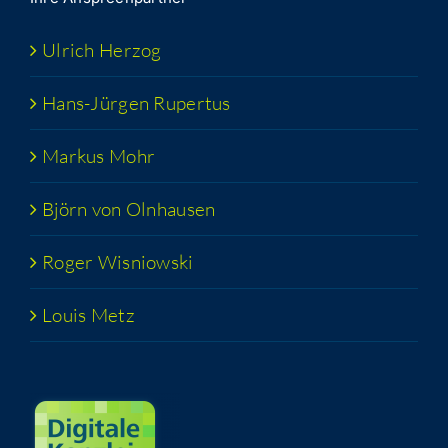
Ulrich Her­zog
Hans-Jür­­gen Rupertus
Mar­kus Mohr
Björn von Olnhausen
Roger Wis­niow­ski
Lou­is Metz