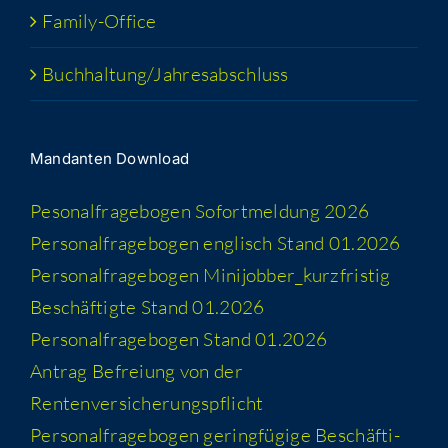
Fami­­ly-Office
Buchhaltung/​​Jahresabschluss
Man­dan­ten Download
Peso­nal­fra­ge­bo­gen Sofort­mel­dung 2026
Per­so­nal­fra­ge­bo­gen eng­lisch Stand 01.2026
Per­so­nal­fra­ge­bo­gen Minijobber_​kurzfristig
Beschäf­tig­te Stand 01.2026
Per­so­nal­fra­ge­bo­gen Stand 01.2026
Antrag Befrei­ung von der
Rentenversicherungspflicht
Per­so­nal­fra­ge­bo­gen gering­fü­gi­ge Beschäf­ti­