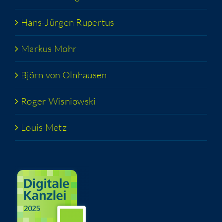
Hans-Jür­­gen Rupertus
Mar­kus Mohr
Björn von Olnhausen
Roger Wis­niow­ski
Lou­is Metz