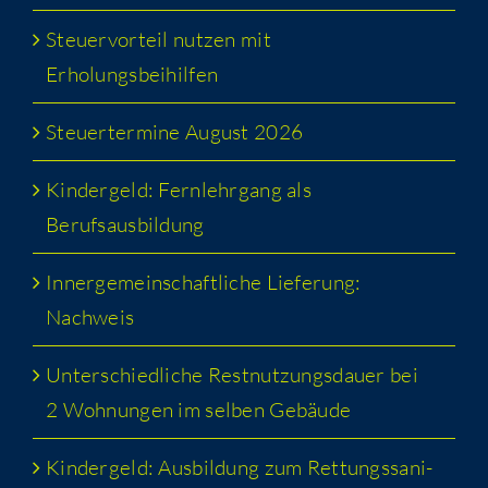
Steu­er­vor­teil nut­zen mit
Erholungsbeihilfen
Steu­er­ter­mi­ne August 2026
Kin­der­geld: Fern­lehr­gang als
Berufsausbildung
Inner­ge­mein­schaft­li­che Lie­fe­rung:
Nachweis
Unter­schied­li­che Rest­nut­zungs­dau­er bei
2 Woh­nun­gen im sel­ben Gebäude
Kin­der­geld: Aus­bil­dung zum Ret­tungs­sa­ni­