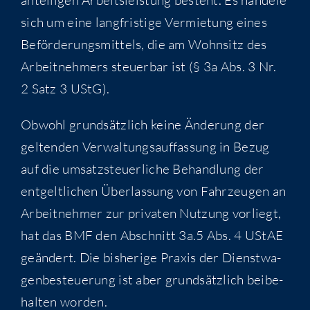
sich um eine lang­fris­ti­ge Ver­mie­tung eines
Beför­de­rungs­mit­tels, die am Wohn­sitz des
Arbeit­neh­mers steu­er­bar ist (§ 3a Abs. 3 Nr.
2 Satz 3 UStG).
Obwohl grund­sätz­lich kei­ne Ände­rung der
gel­ten­den Ver­wal­tungs­auf­fas­sung in Bezug
auf die umsatz­steu­er­li­che Behand­lung der
ent­gelt­li­chen Über­las­sung von Fahr­zeu­gen an
Arbeit­neh­mer zur pri­va­ten Nut­zung vor­liegt,
hat das BMF den Abschnitt 3a.5 Abs. 4 UStAE
geän­dert. Die bis­he­ri­ge Pra­xis der Dienst­wa­
gen­be­steue­rung ist aber grund­sätz­lich bei­be­
hal­ten worden.