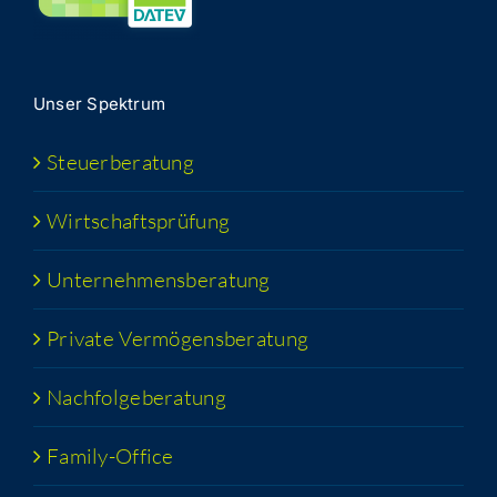
Unser Spek­trum
Steu­er­be­ra­tung
Wirt­schafts­prü­fung
Unter­neh­mens­be­ra­tung
Pri­va­te Vermögensberatung
Nach­fol­ge­be­ra­tung
Fami­­ly-Office