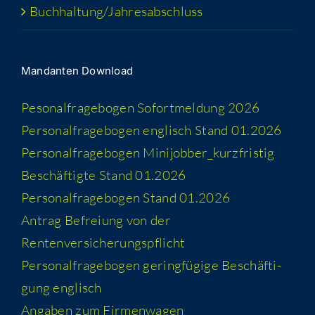
Buchhaltung/​​Jahresabschluss
Man­dan­ten Download
Peso­nal­fra­ge­bo­gen Sofort­mel­dung 2026
Per­so­nal­fra­ge­bo­gen eng­lisch Stand 01.2026
Per­so­nal­fra­ge­bo­gen Minijobber_​kurzfristig
Beschäf­tig­te Stand 01.2026
Per­so­nal­fra­ge­bo­gen Stand 01.2026
Antrag Befrei­ung von der
Rentenversicherungspflicht
Per­so­nal­fra­ge­bo­gen gering­fü­gi­ge Beschäf­ti­
gung englisch
Anga­ben zum Firmenwagen