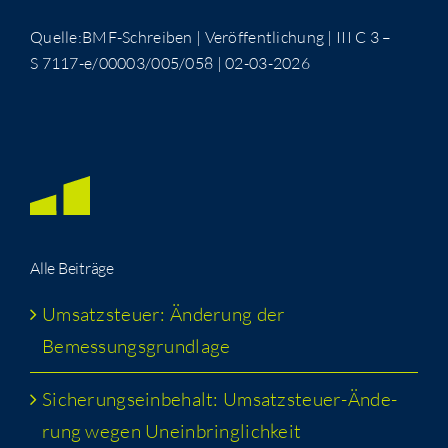
Quelle:BMF-Schreiben | Ver­öf­fent­li­chung | III C 3 –
S 7117-e/00003/005/058 | 02-03-2026
Alle Bei­trä­ge
Umsatz­steu­er: Ände­rung der
Bemessungsgrundlage
Siche­rungs­ein­be­halt: Umsatz­steu­er-Ände­
rung wegen Uneinbringlichkeit