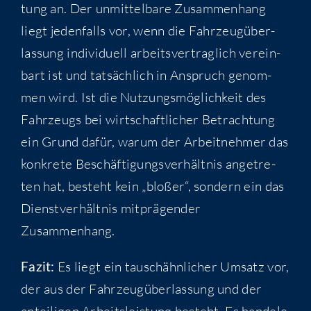
tung an. Der unmit­tel­ba­re Zusam­men­hang
liegt jeden­falls vor, wenn die Fahr­zeug­über­
las­sung indi­vi­du­ell arbeits­ver­trag­lich ver­ein­
bart ist und tat­säch­lich in Anspruch genom­
men wird. Ist die Nut­zungs­mög­lich­keit des
Fahr­zeugs bei wirt­schaft­li­cher Betrach­tung
ein Grund dafür, war­um der Arbeit­neh­mer das
kon­kre­te Beschäf­ti­gungs­ver­hält­nis ange­tre­
ten hat, besteht kein „blo­ßer“, son­dern ein das
Dienst­ver­hält­nis mit­prä­gen­der
Zusammenhang.
Fazit:
Es liegt ein tau­sch­ähn­li­cher Umsatz vor,
der aus der Fahr­zeug­über­las­sung und der
antei­li­gen Arbeits­leis­tung besteht. Es han­de­le