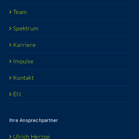
Team
Spek­trum
Kar­rie­re
Impul­se
Kon­takt
EN
Ihre Ansprech­part­ner
Ulrich Her­zog