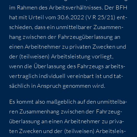
im Rah­men des Arbeits­ver­hält­nis­ses. Der BFH
hat mit Urteil vom 30.6.2022 (V R 25/21) ent­
schie­den, dass ein unmit­tel­ba­rer Zusam­men­
hang zwi­schen der Fahr­zeug­über­las­sung an
einen Arbeit­neh­mer zu pri­va­ten Zwe­cken und
der (teil­wei­sen) Arbeits­leis­tung vor­liegt,
wenn die Über­las­sung des Fahr­zeugs arbeits­
ver­trag­lich indi­vi­du­ell ver­ein­bart ist und tat­
säch­lich in Anspruch genom­men wird.
Es kommt also maß­geb­lich auf den unmit­tel­ba­
ren Zusam­men­hang zwi­schen der Fahr­zeug­
über­las­sung an einen Arbeit­neh­mer zu pri­va­
ten Zwe­cken und der (teil­wei­sen) Arbeits­leis­