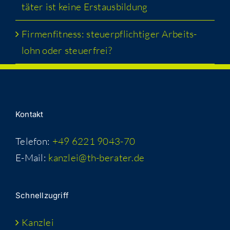
tä­ter ist kei­ne Erstausbildung
Fir­men­fit­ness: steu­er­pflich­ti­ger Arbeits­
lohn oder steuerfrei?
Kon­takt
Telefon:
+49 6221 9043-70
E-Mail:
kanzlei@th-berater.de
Schnell­zu­griff
Kanz­lei