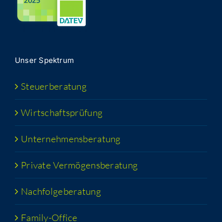
Unser Spek­trum
Steu­er­be­ra­tung
Wirt­schafts­prü­fung
Unter­neh­mens­be­ra­tung
Pri­va­te Vermögensberatung
Nach­fol­ge­be­ra­tung
Fami­­ly-Office