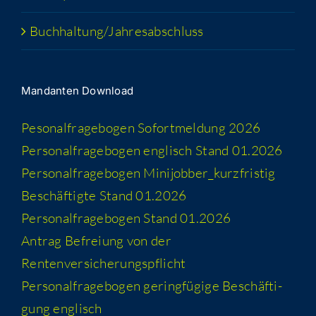
Buchhaltung/​​Jahresabschluss
Man­dan­ten Download
Peso­nal­fra­ge­bo­gen Sofort­mel­dung 2026
Per­so­nal­fra­ge­bo­gen eng­lisch Stand 01.2026
Per­so­nal­fra­ge­bo­gen Minijobber_​kurzfristig
Beschäf­tig­te Stand 01.2026
Per­so­nal­fra­ge­bo­gen Stand 01.2026
Antrag Befrei­ung von der
Rentenversicherungspflicht
Per­so­nal­fra­ge­bo­gen gering­fü­gi­ge Beschäf­ti­
gung englisch