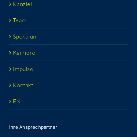
Kanz­lei
Team
Spek­trum
Kar­rie­re
Impul­se
Kon­takt
EN
Ihre Ansprech­part­ner