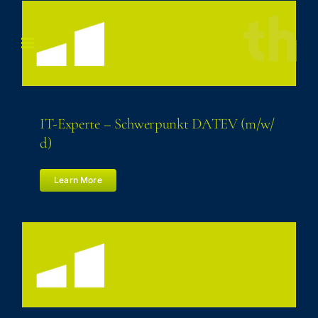
Zum
Inhalt
springen
IT-Exper­te – Schwer­punkt DATEV (m/​w/​
d)
Learn More