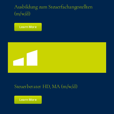
Aus­bil­dung zum Steu­er­fach­an­ge­stell­ten
(m/​w/​d)
Learn More
Steu­er­be­ra­ter HD, MA (m/​w/​d)
Learn More