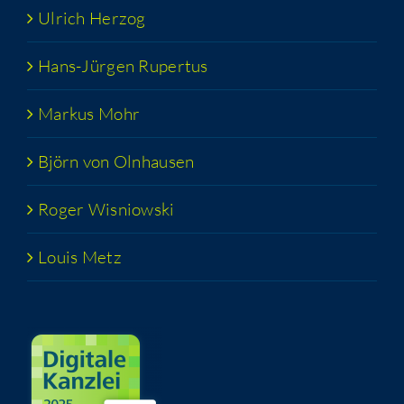
Ulrich Her­zog
Hans-Jür­­gen Rupertus
Mar­kus Mohr
Björn von Olnhausen
Roger Wis­niow­ski
Lou­is Metz