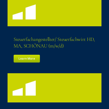
Steuerfachangestellter/​ Steu­er­fach­wirt HD,
MA, SCHÖN­AU (m/​w/​d)
Learn More