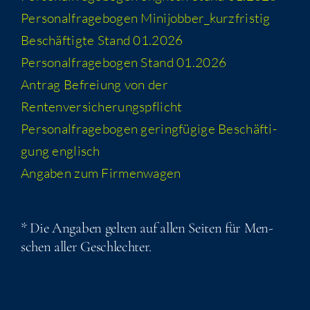
Per­so­nal­fra­ge­bo­gen Minijobber_​kurzfristig
Beschäf­tig­te Stand 01.2026
Per­so­nal­fra­ge­bo­gen Stand 01.2026
Antrag Befrei­ung von der
Rentenversicherungspflicht
Per­so­nal­fra­ge­bo­gen gering­fü­gi­ge Beschäf­ti­
gung englisch
Anga­ben zum Firmenwagen
* Die Anga­ben gel­ten auf allen Sei­ten für Men­
schen aller Geschlechter.