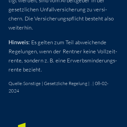
tigt wer­den, sind vom Arbeit­ge­ber in der
gesetz­li­chen Unfall­ver­si­che­rung zu ver­si­
chern. Die Ver­si­che­rungs­pflicht besteht also
weiterhin.
Hin­weis:
Es gel­ten zum Teil abwei­chen­de
Rege­lun­gen, wenn der Rent­ner kei­ne Voll­zeit­
ren­te, son­dern z. B. eine Erwerbs­min­de­rungs­
ren­te bezieht.
Quelle:Sonstige | Gesetz­li­che Rege­lung | . | 08-02-
2024