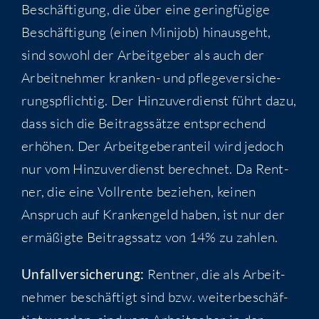
Beschäf­ti­gung, die über eine gering­fü­gi­ge
Beschäf­ti­gung (einen Mini­job) hin­aus­geht,
sind sowohl der Arbeit­ge­ber als auch der
Arbeit­neh­mer kran­ken- und pfle­ge­ver­si­che­
rungs­pflich­tig. Der Hin­zu­ver­dienst führt dazu,
dass sich die Bei­trags­sät­ze ent­spre­chend
erhö­hen. Der Arbeit­ge­ber­an­teil wird jedoch
nur vom Hin­zu­ver­dienst berech­net. Da Rent­
ner, die eine Voll­ren­te bezie­hen, kei­nen
Anspruch auf Kran­ken­geld haben, ist nur der
ermä­ßig­te Bei­trags­satz von 14% zu zahlen.
Unfall­ver­si­che­rung:
Rent­ner, die als Arbeit­
neh­mer beschäf­tigt sind bzw. wei­ter­be­schäf­