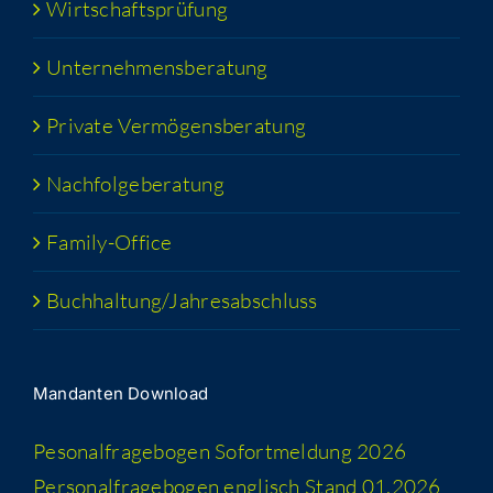
Wirt­schafts­prü­fung
Unter­neh­mens­be­ra­tung
Pri­va­te Vermögensberatung
Nach­fol­ge­be­ra­tung
Fami­­ly-Office
Buchhaltung/​​Jahresabschluss
Man­dan­ten Download
Peso­nal­fra­ge­bo­gen Sofort­mel­dung 2026
Per­so­nal­fra­ge­bo­gen eng­lisch Stand 01.2026