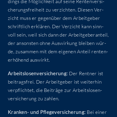
dings die Mög­lich­keit auf sei­ne Ren­ten­ver­si­
che­rungs­frei­heit zu ver­zich­ten. Die­sen Ver­
zicht muss er gegen­über dem Arbeit­ge­ber
schrift­lich erklä­ren. Der Ver­zicht kann sinn­
voll sein, weil sich dann der Arbeit­ge­ber­an­teil,
der ansons­ten ohne Aus­wir­kung blei­ben wür­
de, zusam­men mit dem eige­nen Anteil ren­ten­
er­hö­hend auswirkt.
Arbeits­lo­sen­ver­si­che­rung:
Der Rent­ner ist
bei­trags­frei. Der Arbeit­ge­ber ist wei­ter­hin
ver­pflich­tet, die Bei­trä­ge zur Arbeits­lo­sen­
ver­si­che­rung zu zahlen.
Kran­ken- und Pfle­ge­ver­si­che­rung:
Bei einer