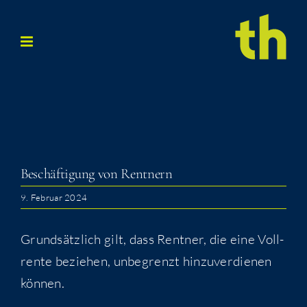
Zum
Inhalt
springen
Beschäf­ti­gung von Rentnern
9. Februar 2024
Grund­sätz­lich gilt, dass Rent­ner, die eine Voll­
ren­te bezie­hen, unbe­grenzt hin­zu­ver­die­nen
können.