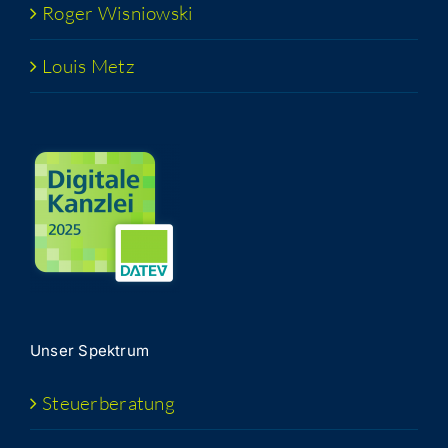
Roger Wis­niow­ski
Lou­is Metz
Unser Spek­trum
Steu­er­be­ra­tung