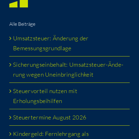
Alle Bei­trä­ge
Umsatz­steu­er: Ände­rung der
Bemessungsgrundlage
Siche­rungs­ein­be­halt: Umsatz­steu­er-Ände­
rung wegen Uneinbringlichkeit
Steu­er­vor­teil nut­zen mit
Erholungsbeihilfen
Steu­er­ter­mi­ne August 2026
Kin­der­geld: Fern­lehr­gang als