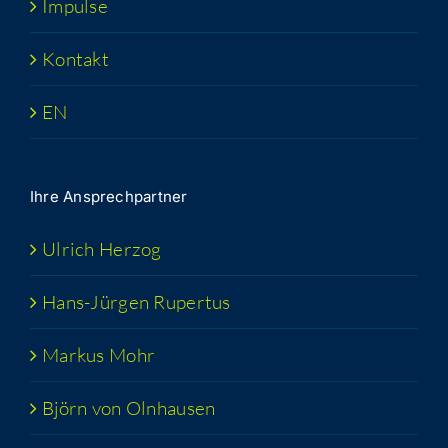
Impul­se
Kon­takt
EN
Ihre Ansprech­part­ner
Ulrich Her­zog
Hans-Jür­­gen Rupertus
Mar­kus Mohr
Björn von Olnhausen