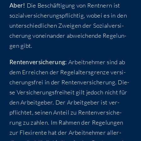
Aber!
Die Beschäf­ti­gung von Rent­nern ist
sozi­al­ver­si­che­rungs­pflich­tig, wobei es in den
unter­schied­li­chen Zwei­gen der Sozi­al­ver­si­
che­rung von­ein­an­der abwei­chen­de Rege­lun­
gen gibt.
Ren­ten­ver­si­che­rung:
Arbeit­neh­mer sind ab
dem Errei­chen der Regel­al­ters­gren­ze ver­si­
che­rungs­frei in der Ren­ten­ver­si­che­rung. Die­
se Ver­si­che­rungs­frei­heit gilt jedoch nicht für
den Arbeit­ge­ber. Der Arbeit­ge­ber ist ver­
pflich­tet, sei­nen Anteil zu Ren­ten­ver­si­che­
rung zu zah­len. Im Rah­men der Rege­lun­gen
zur Fle­xi­ren­te hat der Arbeit­neh­mer aller­