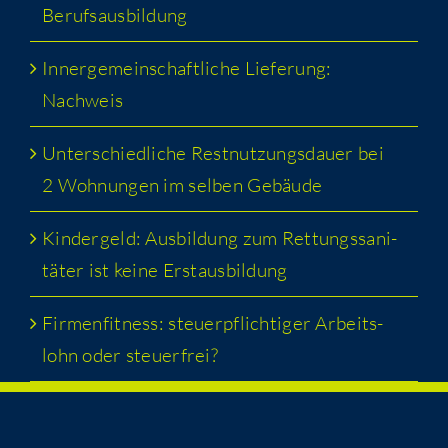
Berufsausbildung
Inner­ge­mein­schaft­li­che Lie­fe­rung:
Nachweis
Unter­schied­li­che Rest­nut­zungs­dau­er bei
2 Woh­nun­gen im sel­ben Gebäude
Kin­der­geld: Aus­bil­dung zum Ret­tungs­sa­ni­
tä­ter ist kei­ne Erstausbildung
Fir­men­fit­ness: steu­er­pflich­ti­ger Arbeits­
lohn oder steuerfrei?