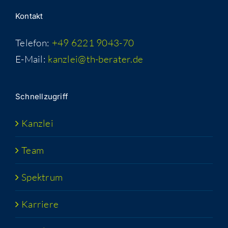
Kon­takt
Telefon:
+49 6221 9043-70
E-Mail:
kanzlei@th-berater.de
Schnell­zu­griff
Kanz­lei
Team
Spek­trum
Kar­rie­re