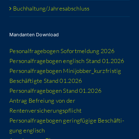
Buchhaltung/​​Jahresabschluss
Man­dan­ten Download
Peso­nal­fra­ge­bo­gen Sofort­mel­dung 2026
Per­so­nal­fra­ge­bo­gen eng­lisch Stand 01.2026
Per­so­nal­fra­ge­bo­gen Minijobber_​kurzfristig
Beschäf­tig­te Stand 01.2026
Per­so­nal­fra­ge­bo­gen Stand 01.2026
Antrag Befrei­ung von der
Rentenversicherungspflicht
Per­so­nal­fra­ge­bo­gen gering­fü­gi­ge Beschäf­ti­
gung englisch