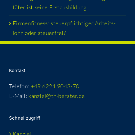
tä­ter ist kei­ne Erstausbildung
Fir­men­fit­ness: steu­er­pflich­ti­ger Arbeits­
lohn oder steuerfrei?
Kon­takt
Telefon:
+49 6221 9043-70
E-Mail:
kanzlei@th-berater.de
Schnell­zu­griff
Kanz­lei