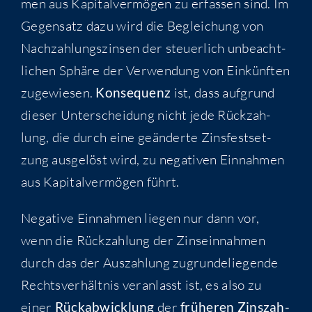
men aus Kapi­tal­ver­mö­gen zu erfas­sen sind. Im
Gegen­satz dazu wird die Beglei­chung von
Nach­zah­lungs­zin­sen der steu­er­lich unbe­acht­
li­chen Sphä­re der Ver­wen­dung von Ein­künf­ten
zuge­wie­sen.
Kon­se­quenz
ist, dass auf­grund
die­ser Unter­schei­dung nicht jede Rück­zah­
lung, die durch eine geän­der­te Zins­fest­set­
zung aus­ge­löst wird, zu nega­ti­ven Ein­nah­men
aus Kapi­tal­ver­mö­gen führt.
Nega­ti­ve Ein­nah­men lie­gen nur dann vor,
wenn die Rück­zah­lung der Zins­ein­nah­men
durch das der Aus­zah­lung zugrun­de­lie­gen­de
Rechts­ver­hält­nis ver­an­lasst ist, es also zu
einer
Rück­ab­wick­lung
der
frü­he­ren Zins­zah­