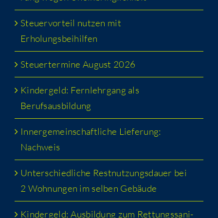
Steu­er­vor­teil nut­zen mit
Erholungsbeihilfen
Steu­er­ter­mi­ne August 2026
Kin­der­geld: Fern­lehr­gang als
Berufsausbildung
Inner­ge­mein­schaft­li­che Lie­fe­rung:
Nachweis
Unter­schied­li­che Rest­nut­zungs­dau­er bei
2 Woh­nun­gen im sel­ben Gebäude
Kin­der­geld: Aus­bil­dung zum Ret­tungs­sa­ni­