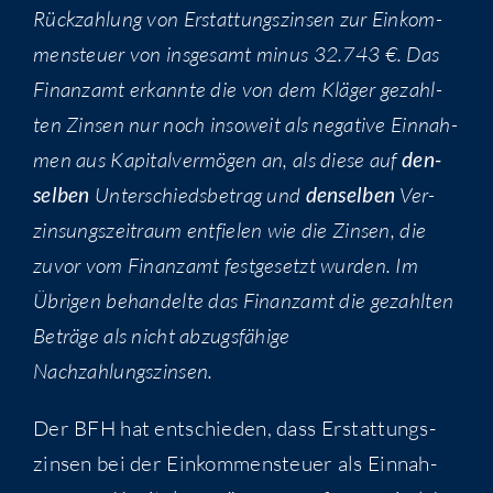
Rück­zah­lung von Erstat­tungs­zin­sen zur Ein­kom­
men­steu­er von ins­ge­samt minus 32.743 €. Das
Finanz­amt erkann­te die von dem Klä­ger gezahl­
ten Zin­sen nur noch inso­weit als nega­ti­ve Ein­nah­
men aus Kapi­tal­ver­mö­gen an, als die­se auf
den­
sel­ben
Unter­schieds­be­trag und
den­sel­ben
Ver­
zin­sungs­zeit­raum ent­fie­len wie die Zin­sen, die
zuvor vom Finanz­amt fest­ge­setzt wur­den. Im
Übri­gen behan­del­te das Finanz­amt die gezahl­ten
Beträ­ge als nicht abzugs­fä­hi­ge
Nachzahlungszinsen.
Der BFH hat ent­schie­den, dass Erstat­tungs­
zin­sen bei der Ein­kom­men­steu­er als Ein­nah­