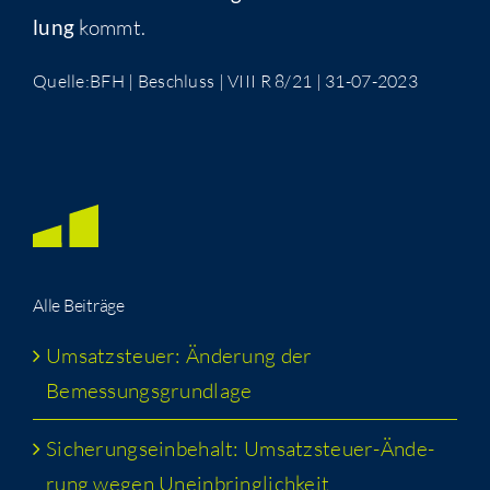
lung
kommt.
Quelle:BFH | Beschluss | VIII R 8/21 | 31-07-2023
Alle Bei­trä­ge
Umsatz­steu­er: Ände­rung der
Bemessungsgrundlage
Siche­rungs­ein­be­halt: Umsatz­steu­er-Ände­
rung wegen Uneinbringlichkeit