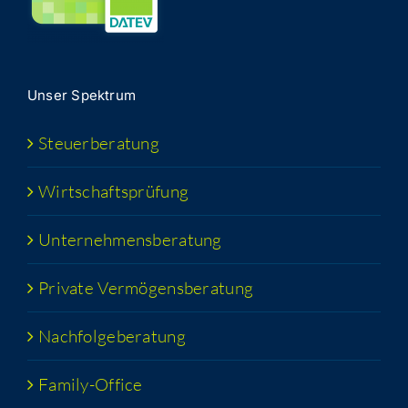
Unser Spek­trum
Steu­er­be­ra­tung
Wirt­schafts­prü­fung
Unter­neh­mens­be­ra­tung
Pri­va­te Vermögensberatung
Nach­fol­ge­be­ra­tung
Fami­­ly-Office