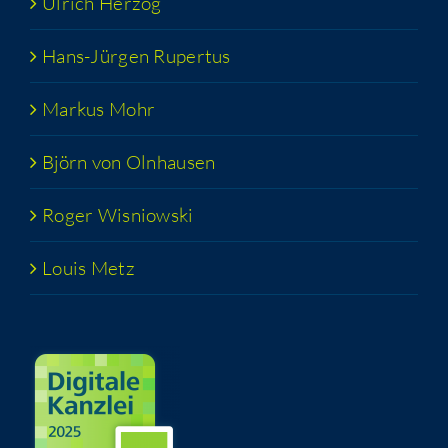
Ulrich Her­zog
Hans-Jür­­gen Rupertus
Mar­kus Mohr
Björn von Olnhausen
Roger Wis­niow­ski
Lou­is Metz