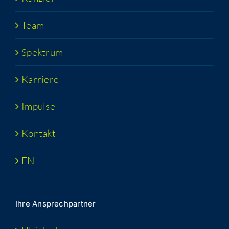
Team
Spek­trum
Kar­rie­re
Impul­se
Kon­takt
EN
Ihre Ansprech­part­ner