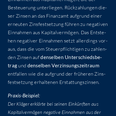
Besteue­rung unter­lie­gen. Rück­zah­lun­gen die­
ser Zin­sen an das Finanz­amt auf­grund einer
erneu­ten Zins­fest­set­zung füh­ren zu nega­ti­ven
Ein­nah­men aus Kapi­tal­ver­mö­gen. Das Ent­ste­
hen nega­ti­ver Ein­nah­men setzt aller­dings vor­
aus, dass die vom Steu­er­pflich­ti­gen zu zah­len­
den Zin­sen auf
den­sel­ben Unter­schieds­be­
trag
und
den­sel­ben Ver­zin­sungs­zeit­raum
ent­fal­len wie die auf­grund der frü­he­ren Zins­
fest­set­zung erhal­te­nen Erstattungszinsen.
Pra­xis-Bei­spiel:
Der Klä­ger erklär­te bei sei­nen Ein­künf­ten aus
Kapi­tal­ver­mö­gen nega­ti­ve Ein­nah­men aus der