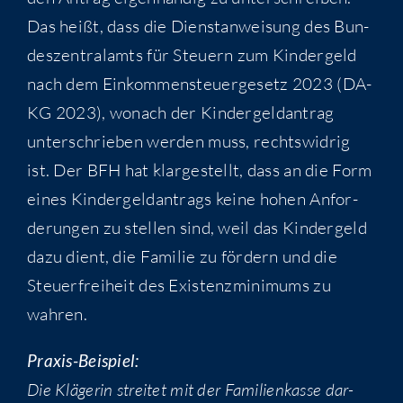
Das heißt, dass die Dienst­an­wei­sung des Bun­
des­zen­tral­amts für Steu­ern zum Kin­der­geld
nach dem Ein­kom­men­steu­er­ge­setz 2023 (DA-
KG 2023), wonach der Kin­der­geld­an­trag
unter­schrie­ben wer­den muss, rechts­wid­rig
ist. Der BFH hat klar­ge­stellt, dass an die Form
eines Kin­der­geld­an­trags kei­ne hohen Anfor­
de­run­gen zu stel­len sind, weil das Kin­der­geld
dazu dient, die Fami­lie zu för­dern und die
Steu­er­frei­heit des Exis­tenz­mi­ni­mums zu
wahren.
Pra­xis-Bei­spiel:
Die Klä­ge­rin strei­tet mit der Fami­li­en­kas­se dar­