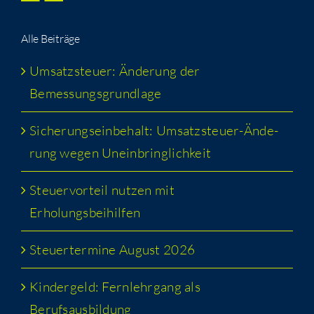
Alle Bei­trä­ge
Umsatz­steu­er: Ände­rung der
Bemessungsgrundlage
Siche­rungs­ein­be­halt: Umsatz­steu­er-Ände­
rung wegen Uneinbringlichkeit
Steu­er­vor­teil nut­zen mit
Erholungsbeihilfen
Steu­er­ter­mi­ne August 2026
Kin­der­geld: Fern­lehr­gang als
Berufsausbildung