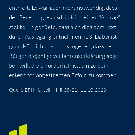
ent­hielt. Es war auch nicht not­wen­dig, dass
der Berech­tig­te aus­drück­lich einen "Antrag"
stell­te. Es genüg­te, dass sich dies dem Text
durch Aus­le­gung ent­neh­men ließ. Dabei ist
grund­sätz­lich davon aus­zu­ge­hen, dass der
Bür­ger die­je­ni­ge Ver­fah­rens­er­klä­rung abge­
ben will, die erfor­der­lich ist, um zu dem
erkenn­bar ange­streb­ten Erfolg zu kommen.
Quelle:BFH | Urteil | III R 38/21 | 11-10-2023