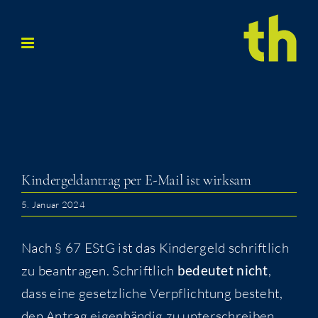
Zum
Inhalt
springen
Kin­der­geld­an­trag per E-Mail ist wirksam
5. Januar 2024
Nach § 67 EStG ist das Kin­der­geld schrift­lich
zu bean­tra­gen. Schrift­lich
bedeu­tet nicht
,
dass eine gesetz­li­che Ver­pflich­tung besteht,
den Antrag eigen­hän­dig zu unter­schrei­ben.