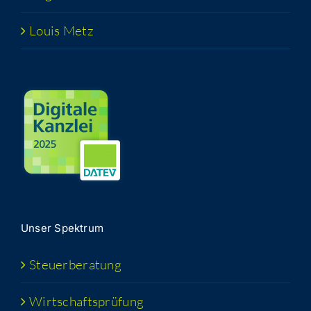
Lou­is Metz
Unser Spek­trum
Steu­er­be­ra­tung
Wirt­schafts­prü­fung