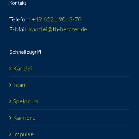
Kon­takt
Telefon:
+49 6221 9043-70
E-Mail:
kanzlei@th-berater.de
Schnell­zu­griff
Kanz­lei
Team
Spek­trum
Kar­rie­re
Impul­se