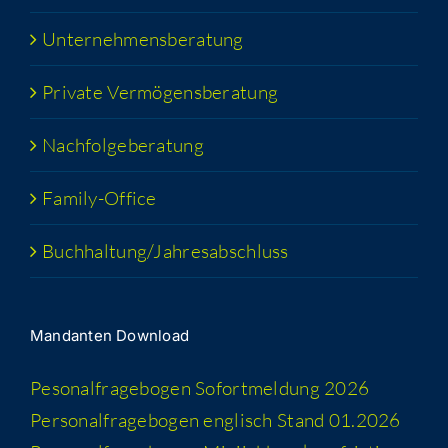
Unter­neh­mens­be­ra­tung
Pri­va­te Vermögensberatung
Nach­fol­ge­be­ra­tung
Fami­­ly-Office
Buchhaltung/​​Jahresabschluss
Man­dan­ten Download
Peso­nal­fra­ge­bo­gen Sofort­mel­dung 2026
Per­so­nal­fra­ge­bo­gen eng­lisch Stand 01.2026