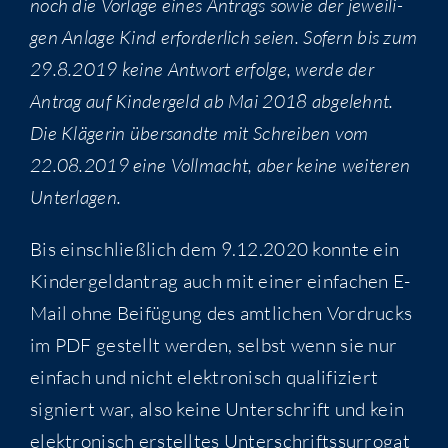
noch die Vor­la­ge eines Antrags sowie der jewei­li­
gen Anla­ge Kind erfor­der­lich sei­en. Sofern bis zum
29.8.2019 kei­ne Ant­wort erfol­ge, wer­de der
Antrag auf Kin­der­geld ab Mai 2018 abge­lehnt.
Die Klä­ge­rin über­sand­te mit Schrei­ben vom
22.08.2019 eine Voll­macht, aber kei­ne wei­te­ren
Unterlagen.
Bis ein­schließ­lich dem 9.12.2020 konn­te ein
Kin­der­geld­an­trag auch mit einer ein­fa­chen E-
Mail ohne Bei­fü­gung des amt­li­chen Vor­drucks
im PDF gestellt wer­den, selbst wenn sie nur
ein­fach und nicht elek­tro­nisch qua­li­fi­ziert
signiert war, also kei­ne Unter­schrift und kein
elek­tro­nisch erstell­tes Unter­schrifts­sur­ro­gat