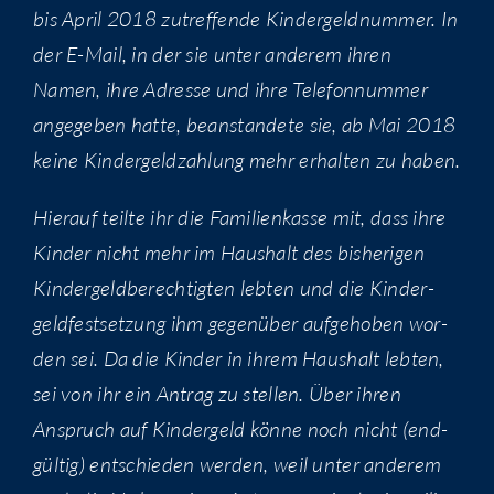
bis April 2018 zutref­fen­de Kin­der­geld­num­mer. In
der E-Mail, in der sie unter ande­rem ihren
Namen, ihre Adres­se und ihre Tele­fon­num­mer
ange­ge­ben hat­te, bean­stan­de­te sie, ab Mai 2018
kei­ne Kin­der­geld­zah­lung mehr erhal­ten zu haben.
Hier­auf teil­te ihr die Fami­li­en­kas­se mit, dass ihre
Kin­der nicht mehr im Haus­halt des bis­he­ri­gen
Kin­der­geld­be­rech­tig­ten leb­ten und die Kin­der­
geld­fest­set­zung ihm gegen­über auf­ge­ho­ben wor­
den sei. Da die Kin­der in ihrem Haus­halt leb­ten,
sei von ihr ein Antrag zu stel­len. Über ihren
Anspruch auf Kin­der­geld kön­ne noch nicht (end­
gül­tig) ent­schie­den wer­den, weil unter ande­rem