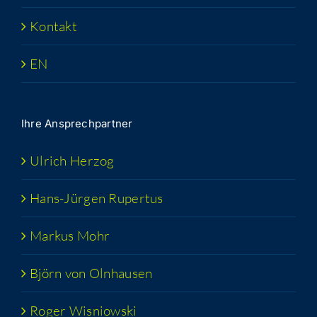
Kon­takt
EN
Ihre Ansprech­part­ner
Ulrich Her­zog
Hans-Jür­­gen Rupertus
Mar­kus Mohr
Björn von Olnhausen
Roger Wis­niow­ski