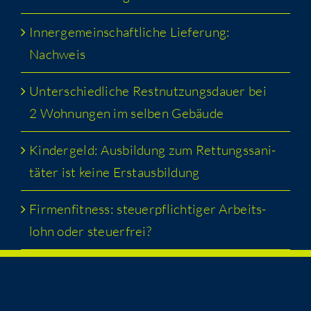
Inner­ge­mein­schaft­li­che Lie­fe­rung:
Nachweis
Unter­schied­li­che Rest­nut­zungs­dau­er bei
2 Woh­nun­gen im sel­ben Gebäude
Kin­der­geld: Aus­bil­dung zum Ret­tungs­sa­ni­
tä­ter ist kei­ne Erstausbildung
Fir­men­fit­ness: steu­er­pflich­ti­ger Arbeits­
lohn oder steuerfrei?