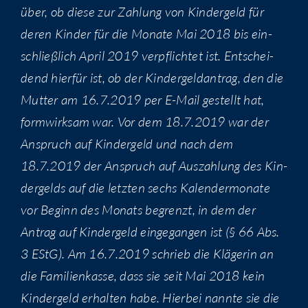
über, ob die­se zur Zah­lung von Kin­der­geld für
deren Kin­der für die Mona­te Mai 2018 bis ein­
schließ­lich April 2019 ver­pflich­tet ist. Ent­schei­
dend hier­für ist, ob der Kin­der­geld­an­trag, den die
Mut­ter am 16.7.2019 per E-Mail gestellt hat,
form­wirk­sam war. Vor dem 18.7.2019 war der
Anspruch auf Kin­der­geld und nach dem
18.7.2019 der Anspruch auf Aus­zah­lung des Kin­
der­gelds auf die letz­ten sechs Kalen­der­mo­na­te
vor Beginn des Monats begrenzt, in dem der
Antrag auf Kin­der­geld ein­ge­gan­gen ist (§ 66 Abs.
3 EStG). Am 16.7.2019 schrieb die Klä­ge­rin an
die Fami­li­en­kas­se, dass sie seit Mai 2018 kein
Kin­der­geld erhal­ten habe. Hier­bei nann­te sie die