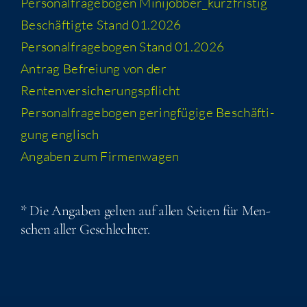
Per­so­nal­fra­ge­bo­gen Minijobber_​kurzfristig
Beschäf­tig­te Stand 01.2026
Per­so­nal­fra­ge­bo­gen Stand 01.2026
Antrag Befrei­ung von der
Rentenversicherungspflicht
Per­so­nal­fra­ge­bo­gen gering­fü­gi­ge Beschäf­ti­
gung englisch
Anga­ben zum Firmenwagen
* Die Anga­ben gel­ten auf allen Sei­ten für Men­
schen aller Geschlechter.