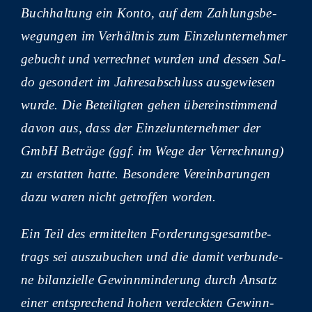
Buch­hal­tung ein Kon­to, auf dem Zah­lungs­be­
we­gun­gen im Ver­hält­nis zum Ein­zel­un­ter­neh­mer
gebucht und ver­rech­net wur­den und des­sen Sal­
do geson­dert im Jah­res­ab­schluss aus­ge­wie­sen
wur­de. Die Betei­lig­ten gehen über­ein­stim­mend
davon aus, dass der Ein­zel­un­ter­neh­mer der
GmbH Beträ­ge (ggf. im Wege der Ver­rech­nung)
zu erstat­ten hat­te. Beson­de­re Ver­ein­ba­run­gen
dazu waren nicht getrof­fen worden.
Ein Teil des ermit­tel­ten For­de­rungs­ge­samt­be­
trags sei aus­zu­bu­chen und die damit ver­bun­de­
ne bilan­zi­el­le Gewinn­min­de­rung durch Ansatz
einer ent­spre­chend hohen ver­deck­ten Gewinn­