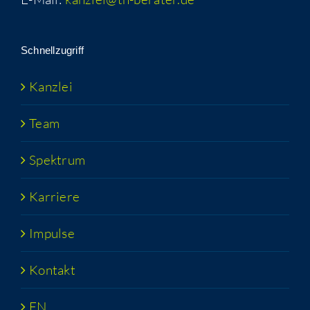
Schnell­zu­griff
Kanz­lei
Team
Spek­trum
Kar­rie­re
Impul­se
Kon­takt
EN