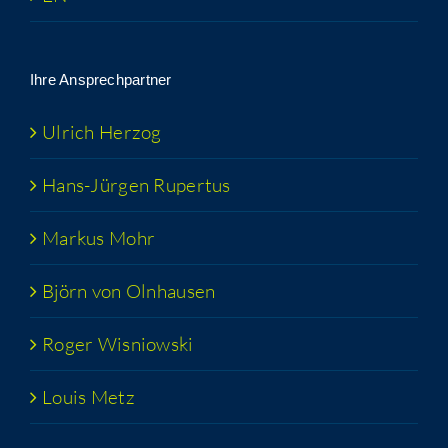
Ihre Ansprech­part­ner
Ulrich Her­zog
Hans-Jür­­gen Rupertus
Mar­kus Mohr
Björn von Olnhausen
Roger Wis­niow­ski
Lou­is Metz