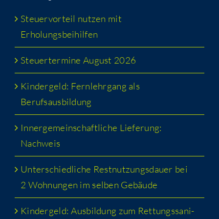
Steu­er­vor­teil nut­zen mit
Erholungsbeihilfen
Steu­er­ter­mi­ne August 2026
Kin­der­geld: Fern­lehr­gang als
Berufsausbildung
Inner­ge­mein­schaft­li­che Lie­fe­rung:
Nachweis
Unter­schied­li­che Rest­nut­zungs­dau­er bei
2 Woh­nun­gen im sel­ben Gebäude
Kin­der­geld: Aus­bil­dung zum Ret­tungs­sa­ni­