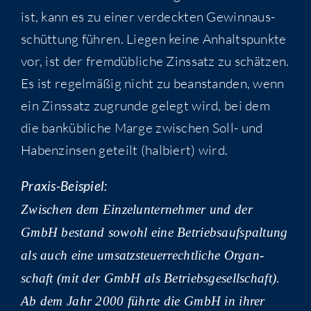
ist, kann es zu einer ver­deck­ten Gewinn­aus­
schüt­tung füh­ren. Lie­gen kei­ne Anhalts­punk­te
vor, ist der fremd­üb­li­che Zins­satz zu schät­zen.
Es ist regel­mä­ßig nicht zu bean­stan­den, wenn
ein Zins­satz zugrun­de gelegt wird, bei dem
die bank­üb­li­che Mar­ge zwi­schen Soll- und
Haben­zin­sen geteilt (hal­biert) wird.
Pra­xis-Bei­spiel:
Zwi­schen dem Ein­zel­un­ter­neh­mer und der
GmbH bestand sowohl eine Betriebs­auf­spal­tung
als auch eine umsatz­steu­er­recht­li­che Organ­
schaft (mit der GmbH als Betriebs­ge­sell­schaft).
Ab dem Jahr 2000 führ­te die GmbH in ihrer