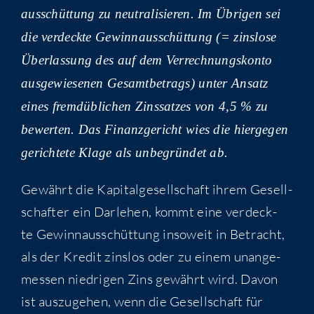
aus­schüt­tung zu neu­tra­li­sie­ren. Im Übri­gen sei
die ver­deck­te Gewinn­aus­schüt­tung (= zins­lo­se
Über­las­sung des auf dem Ver­rech­nungs­kon­to
aus­ge­wie­se­nen Gesamt­be­trags) unter Ansatz
eines fremd­üb­li­chen Zins­sat­zes von 4,5 % zu
bewer­ten. Das Finanz­ge­richt wies die hier­ge­gen
gerich­te­te Kla­ge als unbe­grün­det ab.
Gewährt die Kapi­tal­ge­sell­schaft ihrem Gesell­
schaf­ter ein Dar­le­hen, kommt eine ver­deck­
te Gewinn­aus­schüt­tung inso­weit in Betracht,
als der Kre­dit zins­los oder zu einem unan­ge­
mes­sen nied­ri­gen Zins gewährt wird. Davon
ist aus­zu­ge­hen, wenn die Gesell­schaft für