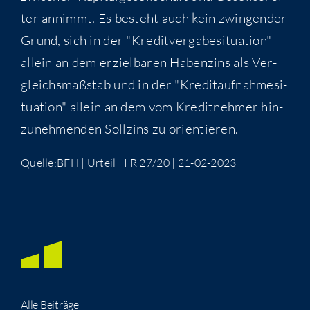
ter annimmt. Es besteht auch kein zwin­gen­der
Grund, sich in der "Kre­dit­ver­ga­be­si­tua­ti­on"
allein an dem erziel­ba­ren Haben­zins als Ver­
gleichs­maß­stab und in der "Kre­dit­auf­nah­me­si­
tua­ti­on" allein an dem vom Kre­dit­neh­mer hin­
zu­neh­men­den Soll­zins zu orientieren.
Quelle:BFH | Urteil | I R 27/20 | 21-02-2023
Alle Bei­trä­ge