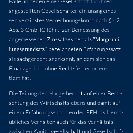
Fäl­le, in denen eine Gesell­schaft für ihren
ange­stell­ten Gesell­schaf­ter ein unan­ge­mes­
sen ver­zins­tes Ver­rech­nungs­kon­to nach § 42
Abs. 3 GmbHG führt, zur Bemes­sung des
ange­mes­se­nen Zins­sat­zes den als
"Mar­gen­tei­
bezeich­ne­ten Erfah­rungs­satz
lungs­grund­satz"
als sach­ge­recht aner­kannt, an dem sich das
Finanz­ge­richt ohne Rechts­feh­ler ori­en­
tiert hat.
Die Tei­lung der Mar­ge beruht auf einer Beob­
ach­tung des Wirt­schafts­le­bens und damit auf
einem Erfah­rungs­satz, den der BFH als fremd­
üb­li­ches Ver­hal­ten auch für das Ver­hält­nis
zwi­schen Kapi­tal­ge­sell­schaft und Gesell­schaf­