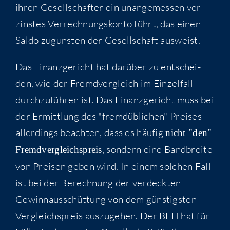
ihren Gesell­schaf­ter ein unan­ge­mes­sen ver­
zins­tes Ver­rech­nungs­kon­to führt, das einen
Sal­do zuguns­ten der Gesell­schaft ausweist.
Das Finanz­ge­richt hat dar­über zu ent­schei­
den, wie der Fremd­ver­gleich im Ein­zel­fall
durch­zu­füh­ren ist. Das Finanz­ge­richt muss bei
der Ermitt­lung des "fremd­üb­li­chen" Prei­ses
aller­dings beach­ten, dass es häu­fig
nicht "den"
, son­dern eine Band­brei­te
Fremd­ver­gleichs­preis
von Prei­sen geben wird. In einem sol­chen Fall
ist bei der Berech­nung der ver­deck­ten
Gewinn­aus­schüt­tung von dem güns­tigs­ten
Ver­gleichs­preis aus­zu­ge­hen. Der BFH hat für