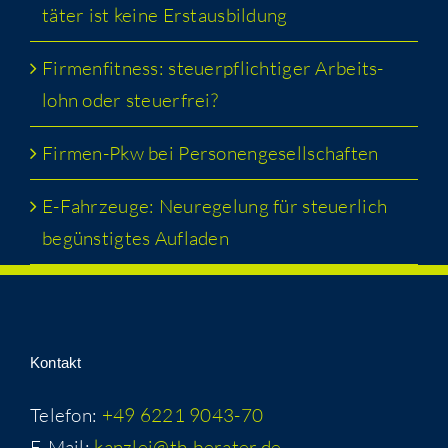
tä­ter ist kei­ne Erstausbildung
Fir­men­fit­ness: steu­er­pflich­ti­ger Arbeits­
lohn oder steuerfrei?
Fir­men-Pkw bei Personengesellschaften
E-Fahr­zeu­ge: Neu­re­ge­lung für steu­er­lich
begüns­tig­tes Aufladen
Kon­takt
Telefon:
+49 6221 9043-70
E-Mail:
kanzlei@th-berater.de