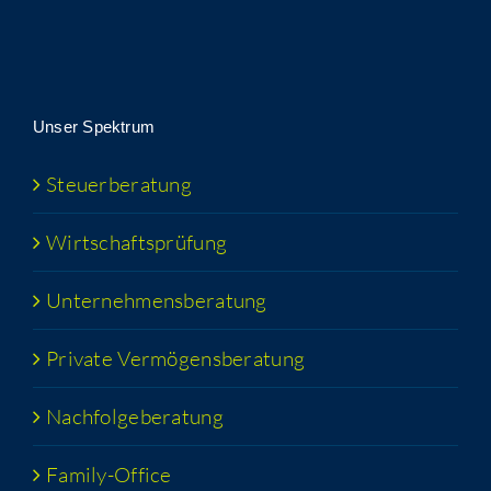
Unser Spek­trum
Steu­er­be­ra­tung
Wirt­schafts­prü­fung
Unter­neh­mens­be­ra­tung
Pri­va­te Vermögensberatung
Nach­fol­ge­be­ra­tung
Fami­­ly-Office