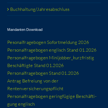
Buchhaltung/​​Jahresabschluss
Man­dan­ten Download
Peso­nal­fra­ge­bo­gen Sofort­mel­dung 2026
Per­so­nal­fra­ge­bo­gen eng­lisch Stand 01.2026
Per­so­nal­fra­ge­bo­gen Minijobber_​kurzfristig
Beschäf­tig­te Stand 01.2026
Per­so­nal­fra­ge­bo­gen Stand 01.2026
Antrag Befrei­ung von der
Rentenversicherungspflicht
Per­so­nal­fra­ge­bo­gen gering­fü­gi­ge Beschäf­ti­
gung englisch