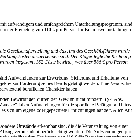
gut) mit auf­wän­di­gem und umfang­rei­chem Unter­hal­tungs­pro­gramm, sind
nn der Frei­be­trag von 110 € pro Per­son für Betriebs­ver­an­stal­tun­gen
e Gesell­schaf­ter­stel­lung und das Amt des Geschäfts­füh­rers wur­de
Wer­bungs­kos­ten anzu­er­ken­nen sind. Der Klä­ger leg­te die Rech­nung
wur­den ins­ge­samt 162 Gäs­te bewir­tet, was über 586 € pro Per­son
en sind Auf­wen­dun­gen zur Erwer­bung, Siche­rung und Erhal­tung von
­jek­tiv zur För­de­rung sei­nes Berufs getä­tigt wer­den. Eine Ver­ab­schie­
r­wie­gend beruf­li­chen Cha­rak­ter haben.
en­den Bewir­tun­gen dür­fen den Gewinn nicht min­dern. (§ 4 Abs.
e­cke" fal­len Auf­wen­dun­gen für die sport­li­che Betä­ti­gung, Unter­
, ob es sich um eige­ne oder gepach­te­te Ein­rich­tun­gen han­delt. Auch Auf­
eson­de­re Umstän­de erkenn­bar sind, die die Ver­an­stal­tung von einer
es Abzugs­ver­bots nicht berück­sich­tigt wer­den. Die Auf­wen­dun­gen pro