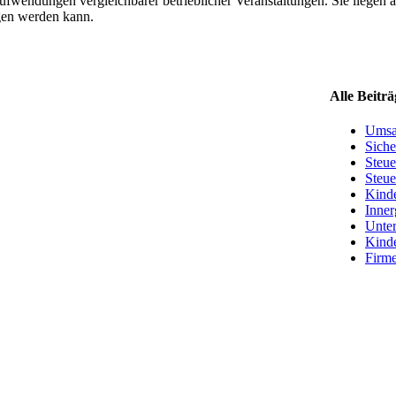
­wen­dun­gen ver­gleich­ba­rer betrieb­li­cher Ver­an­stal­tun­gen. Sie lie­ge
­gen wer­den kann.
Alle Bei­trä
Umsat
Siche
Steu­e
Steu­
Kin­d
Inner­
Unter
Kin­de
Fir­me