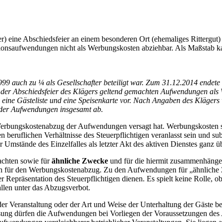
ter) eine Abschieds­fei­er an einem beson­de­ren Ort (ehe­ma­li­ges Rit­ter­
ti­ons­auf­wen­dun­gen nicht als Wer­bungs­kos­ten abzieh­bar. Als Maß­stab ka
9 auch zu ¼ als Gesell­schaf­ter betei­ligt war. Zum 31.12.2014 ende­te di
der Abschieds­fei­er des Klä­gers gel­tend gemach­ten Auf­wen­dun­gen als 
e Gäs­te­lis­te und eine Spei­sen­kar­te vor. Nach Anga­ben des Klä­gers 
der Auf­wen­dun­gen ins­ge­samt ab.
er­bungs­kos­ten­ab­zug der Auf­wen­dun­gen ver­sagt hat. Wer­bungs­kos­t
uf­li­chen Ver­hält­nis­se des Steu­er­pflich­ti­gen ver­an­lasst sein und sub
tän­de des Ein­zel­fal­les als letz­ter Akt des akti­ven Diens­tes ganz übe
jach­ten sowie für
ähn­li­che Zwe­cke
und für die hier­mit zusam­men­hän­g
für den Wer­bungs­kos­ten­ab­zug. Zu den Auf­wen­dun­gen für „ähn­li­che Zw
r Reprä­sen­ta­ti­on des Steu­er­pflich­ti­gen die­nen. Es spielt kei­ne Rol­le
fal­len unter das Abzugsverbot.
der Ver­an­stal­tung oder der Art und Wei­se der Unter­hal­tung der Gäs­te b
las­sung dür­fen die Auf­wen­dun­gen bei Vor­lie­gen der Vor­aus­set­zun­gen d