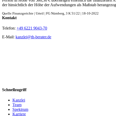
Per­son in Höhe von 586,30 € über­stei­gen erheb­lich die finan­zi­el­len Auf
der hin­sicht­lich der Höhe der Auf­wen­dun­gen als Maß­stab her­an­ge­zo
Quelle:Finanzgerichte | Urteil | FG Nürn­berg, 3 K 51/22 | 18-10-2022
Kon­takt
Telefon:
+49 6221 9043-70
E-Mail:
kanzlei@th-berater.de
Schnell­zu­griff
Kanz­lei
Team
Spek­trum
Kar­rie­re