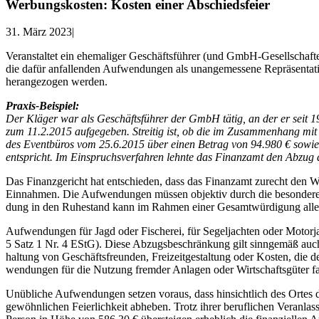
Wer­bungs­kos­ten: Kos­ten einer Abschiedsfeier
31. März 2023
|
Ver­an­stal­tet ein ehe­ma­li­ger Geschäfts­füh­rer (und GmbH-Gesell­schaf­
die dafür anfal­len­den Auf­wen­dun­gen als unan­ge­mes­se­ne Reprä­sen­ta­
her­an­ge­zo­gen werden.
Pra­xis-Bei­spiel:
Der Klä­ger war als Geschäfts­füh­rer der GmbH tätig, an der er seit 199
zum 11.2.2015 auf­ge­ge­ben. Strei­tig ist, ob die im Zusam­men­hang mit 
des Event­bü­ros vom 25.6.2015 über einen Betrag von 94.980 € sowie ein
ent­spricht. Im Ein­spruchs­ver­fah­ren lehn­te das Finanz­amt den Abzug 
Das Finanz­ge­richt hat ent­schie­den, dass das Finanz­amt zurecht den W
Ein­nah­men. Die Auf­wen­dun­gen müs­sen objek­tiv durch die beson­de­ren ber
dung in den Ruhe­stand kann im Rah­men einer Gesamt­wür­di­gung aller Ums
Auf­wen­dun­gen für Jagd oder Fische­rei, für Segel­jach­ten oder Motor­
5 Satz 1 Nr. 4 EStG). Die­se Abzugs­be­schrän­kung gilt sinn­ge­mäß auch 
hal­tung von Geschäfts­freun­den, Frei­zeit­ge­stal­tung oder Kos­ten, die de
wen­dun­gen für die Nut­zung frem­der Anla­gen oder Wirt­schafts­gü­ter 
Unüb­li­che Auf­wen­dun­gen set­zen vor­aus, dass hin­sicht­lich des Ortes 
gewöhn­li­chen Fei­er­lich­keit abhe­ben. Trotz ihrer beruf­li­chen Ver­an­