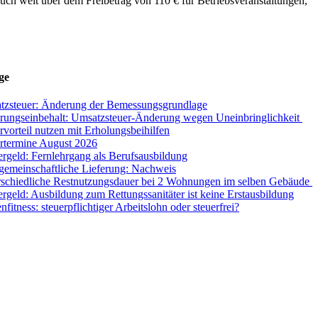
n auch weit über dem Frei­be­trag von 110 € für Betriebs­ver­an­stal­tun­gen,
­ge
z­steu­er: Ände­rung der Bemessungsgrundlage
­rungs­ein­be­halt: Umsatz­steu­er-Ände­rung wegen Uneinbringlichkeit
r­vor­teil nut­zen mit Erholungsbeihilfen
er­ter­mi­ne August 2026
er­geld: Fern­lehr­gang als Berufsausbildung
ge­mein­schaft­li­che Lie­fe­rung: Nachweis
­schied­li­che Rest­nut­zungs­dau­er bei 2 Woh­nun­gen im sel­ben Gebäude
r­geld: Aus­bil­dung zum Ret­tungs­sa­ni­tä­ter ist kei­ne Erstausbildung
n­fit­ness: steu­er­pflich­ti­ger Arbeits­lohn oder steuerfrei?