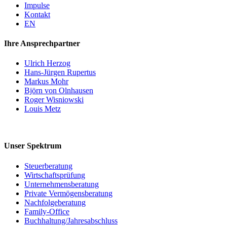
Impul­se
Kon­takt
EN
Ihre Ansprech­part­ner
Ulrich Her­zog
Hans-Jür­­gen Rupertus
Mar­kus Mohr
Björn von Olnhausen
Roger Wis­niow­ski
Lou­is Metz
Unser Spek­trum
Steu­er­be­ra­tung
Wirt­schafts­prü­fung
Unter­neh­mens­be­ra­tung
Pri­va­te Vermögensberatung
Nach­fol­ge­be­ra­tung
Fami­­ly-Office
Buchhaltung/​​Jahresabschluss