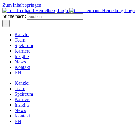
Zum Inhalt springen
Suche nach:
Kanz­lei
Team
Spek­trum
Kar­rie­re
Insights
News
Kon­takt
EN
Kanz­lei
Team
Spek­trum
Kar­rie­re
Insights
News
Kon­takt
EN