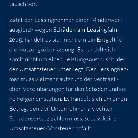
tausch vor.
Zahlt der Lea­sing­neh­mer einen Min­der­wert­
aus­gleich wegen
Schä­den am Lea­sing­fahr­
zeug
, han­delt es sich nicht um ein Ent­gelt für
die Nut­zungs­über­las­sung. Es han­delt sich
somit nicht um einen Leis­tungs­aus­tausch, der
der Umsatz­steu­er unter­liegt. Der Lea­sing­neh­
mer muss viel­mehr auf­grund der ver­trag­li­
chen Ver­ein­ba­run­gen für den Scha­den und sei­
ne Fol­gen ein­ste­hen. Es han­delt sich um einen
Betrag, den der Unter­neh­mer als ech­ten
Scha­dens­er­satz zah­len muss, sodass kei­ne
Umsatzsteuer/​Vorsteuer anfällt.