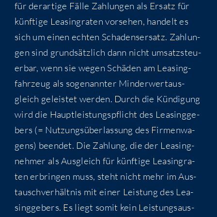
für der­ar­ti­ge Fäl­le Zah­lun­gen als Ersatz für
künf­ti­ge Lea­sing­ra­ten vor­se­hen, han­delt es
sich um einen ech­ten Scha­dens­er­satz. Zah­lun­
gen sind grund­sätz­lich dann nicht umsatz­steu­
er­bar, wenn sie wegen Schä­den am Lea­sing­
fahr­zeug als soge­nann­ter Min­der­wert­aus­
gleich geleis­tet wer­den. Durch die Kün­di­gung
wird die Haupt­leis­tungs­pflicht des Lea­sing­ge­
bers (= Nut­zungs­über­las­sung des Fir­men­wa­
gens) been­det. Die Zah­lung, die der Lea­sing­
neh­mer als Aus­gleich für künf­ti­ge Lea­sing­ra­
ten erbrin­gen muss, steht nicht mehr im Aus­
tausch­ver­hält­nis mit einer Leis­tung des Lea­
sing­ge­bers. Es liegt somit kein Leis­tungs­aus­