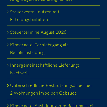
Steu­er­vor­teil nut­zen mit
Erholungsbeihilfen
Steu­er­ter­mi­ne August 2026
Kin­der­geld: Fern­lehr­gang als
Berufsausbildung
Inner­ge­mein­schaft­li­che Lie­fe­rung:
Nachweis
Unter­schied­li­che Rest­nut­zungs­dau­er bei
2 Woh­nun­gen im sel­ben Gebäude
Kin­der­geld: Aus­bil­dung zum Ret­tungs­sa­ni­