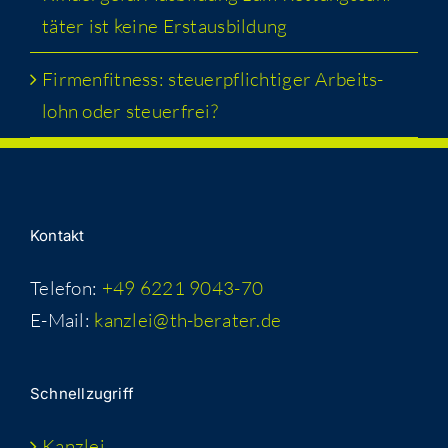
tä­ter ist kei­ne Erstausbildung
Fir­men­fit­ness: steu­er­pflich­ti­ger Arbeits­
lohn oder steuerfrei?
Kon­takt
Telefon:
+49 6221 9043-70
E-Mail:
kanzlei@th-berater.de
Schnell­zu­griff
Kanz­lei