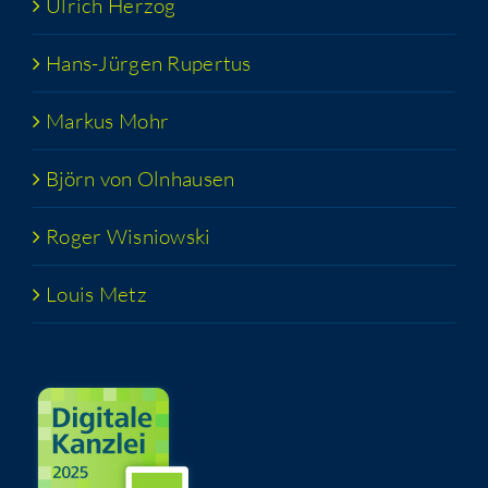
Ulrich Her­zog
Hans-Jür­­gen Rupertus
Mar­kus Mohr
Björn von Olnhausen
Roger Wis­niow­ski
Lou­is Metz