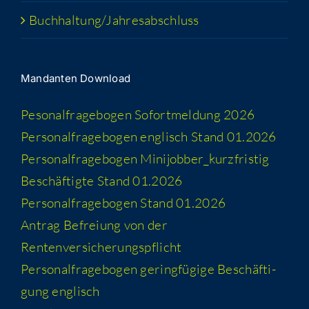
Buchhaltung/​​Jahresabschluss
Man­dan­ten Download
Peso­nal­fra­ge­bo­gen Sofort­mel­dung 2026
Per­so­nal­fra­ge­bo­gen eng­lisch Stand 01.2026
Per­so­nal­fra­ge­bo­gen Minijobber_​kurzfristig
Beschäf­tig­te Stand 01.2026
Per­so­nal­fra­ge­bo­gen Stand 01.2026
Antrag Befrei­ung von der
Rentenversicherungspflicht
Per­so­nal­fra­ge­bo­gen gering­fü­gi­ge Beschäf­ti­
gung englisch