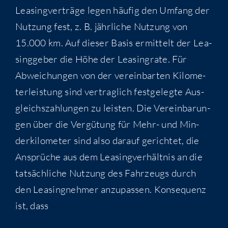
Lea­sing­ver­trä­ge legen häu­fig den Umfang der
Nut­zung fest, z. B. jähr­li­che Nut­zung von
15.000 km. Auf die­ser Basis ermit­telt der Lea­
sing­ge­ber die Höhe der Lea­sing­ra­te. Für
Abwei­chun­gen von der ver­ein­bar­ten Kilo­me­
ter­leis­tung sind ver­trag­lich fest­ge­leg­te Aus­
gleichs­zah­lun­gen zu leis­ten. Die Ver­ein­ba­run­
gen über die Ver­gü­tung für Mehr- und Min­
der­ki­lo­me­ter sind also dar­auf gerich­tet, die
Ansprü­che aus dem Lea­sing­ver­hält­nis an die
tat­säch­li­che Nut­zung des Fahr­zeugs durch
den Lea­sing­neh­mer anzu­pas­sen. Kon­se­quenz
ist, dass