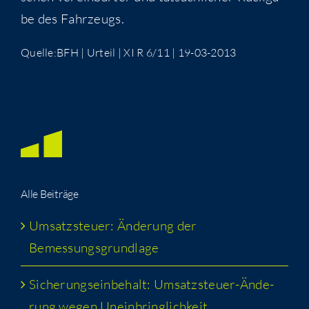
be des Fahrzeugs.
Quelle:BFH | Urteil | XI R 6/11 | 19-03-2013
Alle Bei­trä­ge
Umsatz­steu­er: Ände­rung der
Bemessungsgrundlage
Siche­rungs­ein­be­halt: Umsatz­steu­er-Ände­
rung wegen Uneinbringlichkeit