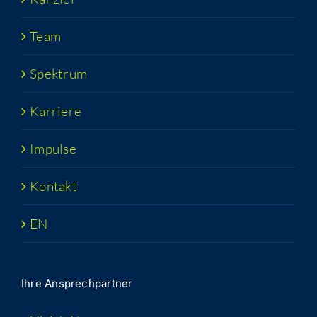
Team
Spek­trum
Kar­rie­re
Impul­se
Kon­takt
EN
Ihre Ansprech­part­ner