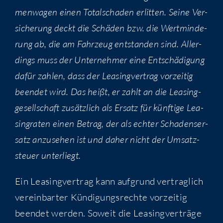
men­wa­gen einen Total­scha­den erlit­ten. Sei­ne Ver­
si­che­rung deckt die Schä­den bzw. die Wert­min­de­
rung ab, die am Fahr­zeug ent­stan­den sind. Aller­
dings muss der Unter­neh­mer eine Ent­schä­di­gung
dafür zah­len, dass der Lea­sing­ver­trag vor­zei­tig
been­det wird. Das heißt, er zahlt an die Lea­sing­
ge­sell­schaft zusätz­lich als Ersatz für künf­ti­ge Lea­
sing­ra­ten einen Betrag, der als ech­ter Scha­dens­er­
satz anzu­se­hen ist und daher nicht der Umsatz­
steu­er unterliegt.
Ein Lea­sing­ver­trag kann auf­grund ver­trag­lich
ver­ein­bar­ter Kün­di­gungs­rech­te vor­zei­tig
been­det wer­den. Soweit die Lea­sing­ver­trä­ge