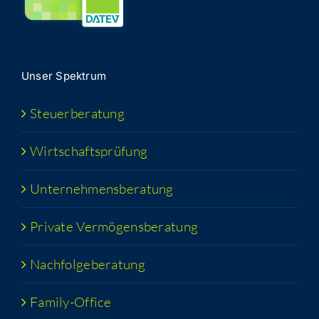
Unser Spek­trum
Steu­er­be­ra­tung
Wirt­schafts­prü­fung
Unter­neh­mens­be­ra­tung
Pri­va­te Vermögensberatung
Nach­fol­ge­be­ra­tung
Fami­­ly-Office