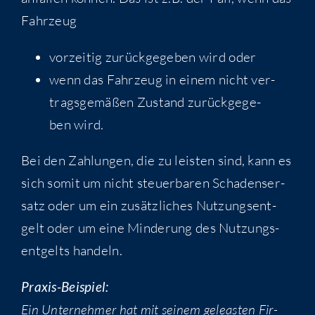
Fahrzeug
vor­zei­tig zurück­ge­ge­ben wird oder
wenn das Fahr­zeug in einem nicht ver­
trags­ge­mä­ßen Zustand zurück­ge­ge­
ben wird.
Bei den Zah­lun­gen, die zu leis­ten sind, kann es
sich somit um nicht steu­er­ba­ren Scha­dens­er­
satz oder um ein zusätz­li­ches Nut­zungs­ent­
gelt oder um eine Min­de­rung des Nut­zungs­
ent­gelts handeln.
Pra­xis-Bei­spiel:
Ein Unter­neh­mer hat mit sei­nem geleas­ten Fir­