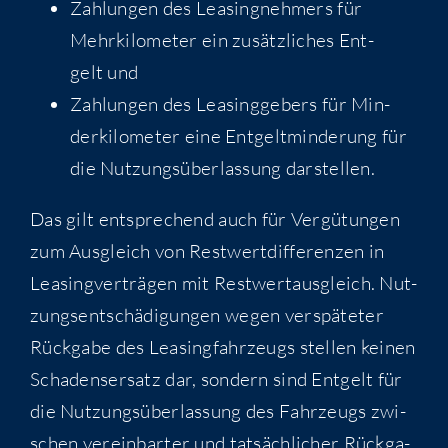
Zah­lun­gen des Lea­sing­neh­mers für
Mehr­ki­lo­me­ter ein zusätz­li­ches Ent­
gelt und
Zah­lun­gen des Lea­sing­ge­bers für Min­
der­ki­lo­me­ter eine Ent­gelt­min­de­rung für
die Nut­zungs­über­las­sung darstellen.
Das gilt ent­spre­chend auch für Ver­gü­tun­gen
zum Aus­gleich von Rest­wert­dif­fe­ren­zen in
Lea­sing­ver­trä­gen mit Rest­wert­aus­gleich. Nut­
zungs­ent­schä­di­gun­gen wegen ver­spä­te­ter
Rück­ga­be des Lea­sing­fahr­zeugs stel­len kei­nen
Scha­dens­er­satz dar, son­dern sind Ent­gelt für
die Nut­zungs­über­las­sung des Fahr­zeugs zwi­
schen ver­ein­bar­ter und tat­säch­li­cher Rück­ga­