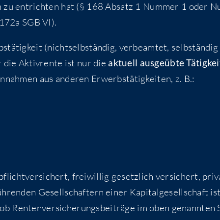
­gen zu ent­rich­ten hat (§ 168 Absatz 1 Num­mer 1 oder 
 172a SGB VI).
­tig­keit (nicht­selb­stän­dig, ver­be­am­tet, selb­stän­dig
 die Aktiv­ren­te ist nur die
aktu­ell aus­ge­üb­te Tätig­kei
Ein­nah­men aus ande­ren Erwerbs­tä­tig­kei­ten, z. B.:
cht­ver­si­chert, frei­wil­lig gesetz­lich ver­si­chert, pri­v
h­ren­den Gesell­schaf­tern einer Kapi­tal­ge­sell­schaft is
ob Ren­ten­ver­si­che­rungs­bei­trä­ge im oben genann­ten 