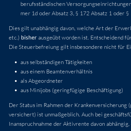
berufs­stän­di­schen Ver­sor­gungs­ein­rich­tun
mer 1d oder Absatz 3, § 172 Absatz 1 oder §
Dies gilt unab­hän­gig davon, wel­che Art der Erwerbs­tä
etc.)
bis­her
aus­ge­übt wor­den ist. Ent­schei­dend für
Die Steu­er­be­frei­ung gilt ins­be­son­de­re nicht für 
aus selb­stän­di­gen Tätigkeiten
aus einem Beamtenverhältnis
als Abge­ord­ne­ter
aus Mini­jobs (gering­fü­gi­ge Beschäftigung)
Der Sta­tus im Rah­men der Kran­ken­ver­si­che­rung (pfli
ver­si­chert) ist unmaß­geb­lich. Auch bei geschäfts­fü
Inan­spruch­nah­me der Aktiv­ren­te davon abhän­gig, 