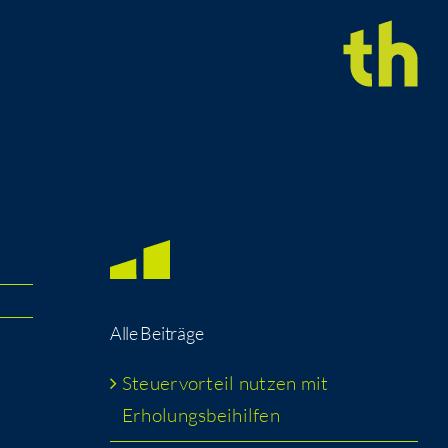
Alle Bei­trä­ge
Steu­er­vor­teil nut­zen mit
Erholungsbeihilfen