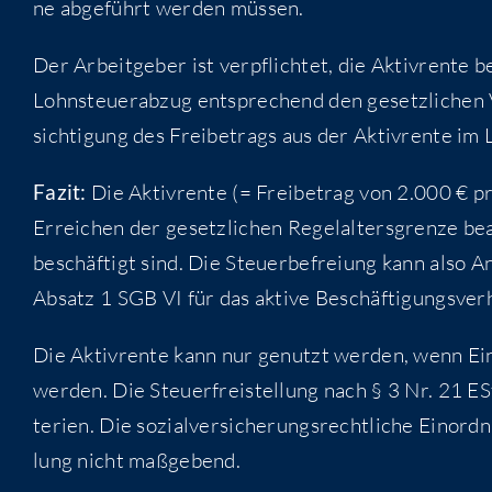
ne abge­führt wer­den müssen.
Der Arbeit­ge­ber ist ver­pflich­tet, die Aktiv­ren­te 
Lohn­steu­er­ab­zug ent­spre­chend den gesetz­li­che
sich­ti­gung des Frei­be­trags aus der Aktiv­ren­te
Fazit:
Die Aktiv­ren­te (= Frei­be­trag von 2.000 €
Errei­chen der gesetz­li­chen Regel­al­ters­gren­ze bea
beschäf­tigt sind. Die Steu­er­be­frei­ung kann also
Absatz 1 SGB VI für das akti­ve Beschäf­ti­gungs­ver­häl
Die Aktiv­ren­te kann nur genutzt wer­den, wenn Ein­k
wer­den. Die Steu­er­frei­stel­lung nach § 3 Nr. 21 ESt
te­ri­en. Die sozi­al­ver­si­che­rungs­recht­li­che Ein­ord
lung nicht maßgebend.