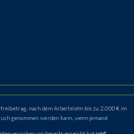
er­frei­be­trag, nach dem Arbeits­lohn bis zu 2.000 € im
nspruch genom­men wer­den kann, wenn jemand
en­ten­ver­si­che­rung bereits erreicht hat
und