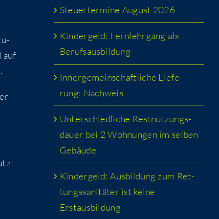
Steu­er­ter­mi­ne August 2026
Kin­der­geld: Fern­lehr­gang als
zu­
Berufsausbildung
 auf
.
Inner­ge­mein­schaft­li­che Lie­fe­
rung: Nachweis
er­
Unter­schied­li­che Rest­nut­zungs­
dau­er bei 2 Woh­nun­gen im sel­ben
Gebäude
atz
Kin­der­geld: Aus­bil­dung zum Ret­
tungs­sa­ni­tä­ter ist kei­ne
Erstausbildung