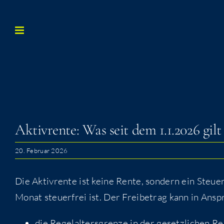
Zum
Inhalt
springen
Aktiv­ren­te: Was seit dem 1.1.2026 gilt
20. Februar 2026
Die Aktiv­ren­te ist kei­ne Ren­te, son­dern ein Steu­
Monat steu­er­frei ist. Der Frei­be­trag kann in A
die Regel­al­ters­gren­ze in der gesetz­li­chen R