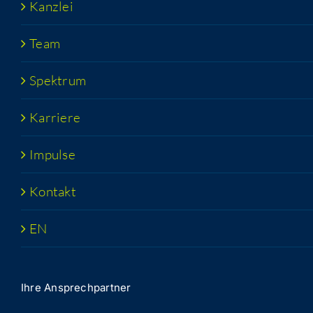
Kanz­lei
Team
Spek­trum
Kar­rie­re
Impul­se
Kon­takt
EN
Ihre Ansprech­part­ner