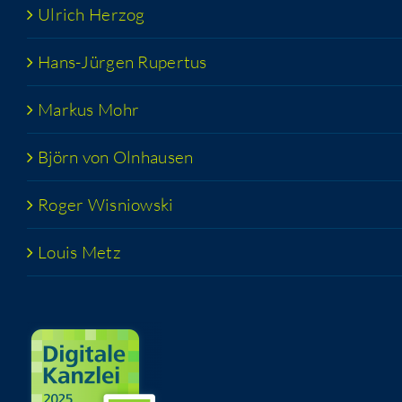
Ulrich Her­zog
Hans-Jür­­gen Rupertus
Mar­kus Mohr
Björn von Olnhausen
Roger Wis­niow­ski
Lou­is Metz