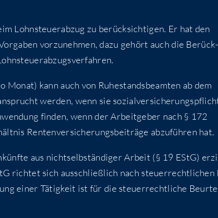
beim Lohn­steu­er­ab­zug zu berück­sich­ti­gen. Er hat den
n Vor­ga­ben vor­zu­neh­men, dazu gehört auch die Berück
 im Lohnsteuerabzugsverfahren.
 pro Monat) kann auch von Ruhe­stands­be­am­ten ab dem
n­sprucht wer­den, wenn sie sozi­al­ver­si­che­rungs­pflich­
 Anwen­dung fin­den, wenn der Arbeit­ge­ber nach § 172
t­nis Ren­ten­ver­si­che­rungs­bei­trä­ge abzu­füh­ren hat.
ünf­te aus nicht­selb­stän­di­ger Arbeit (§ 19 EStG) erzi
G rich­tet sich aus­schließ­lich nach steu­er­recht­li­chen
­nung einer Tätig­keit ist für die steu­er­recht­li­che Beur­te