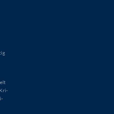
­
tig
elt
 Kri­
i­