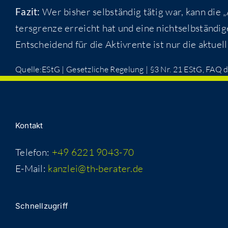
Fazit:
Wer bis­her selb­stän­dig tätig war, kann die „A
ters­gren­ze erreicht hat und eine nicht­selb­stän­di­ge 
Ent­schei­dend für die Aktiv­ren­te ist nur die aktu­ell
Quelle:EStG | Gesetz­li­che Rege­lung | §3 Nr. 21 EStG, FA
Kon­takt
Telefon:
+49 6221 9043-70
E-Mail:
kanzlei@th-berater.de
Schnell­zu­griff