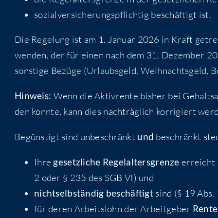
sozi­al­ver­si­che­rungs­pflich­tig beschäf­tigt ist.
Die Rege­lung ist am 1. Janu­ar 2026 in Kraft getre­t
wen­den, der für einen nach dem 31. Dezem­ber 202
sons­ti­ge Bezü­ge (Urlaubs­geld, Weih­nachts­geld,
Hin­weis:
Wenn die Aktiv­ren­te bis­her bei Gehalts­
den konn­te, kann dies nach­träg­lich kor­ri­giert wer
Begüns­tigt sind unbe­schränkt
und
beschränkt steu­e
Ihre
gesetz­li­che Regel­al­ters­gren­ze
erreicht 
2 oder § 235 des SGB VI) und
nicht­selb­stän­dig beschäf­tigt
sind (§ 19 Abs. 
für deren Arbeits­lohn der Arbeit­ge­ber
Ren­ten