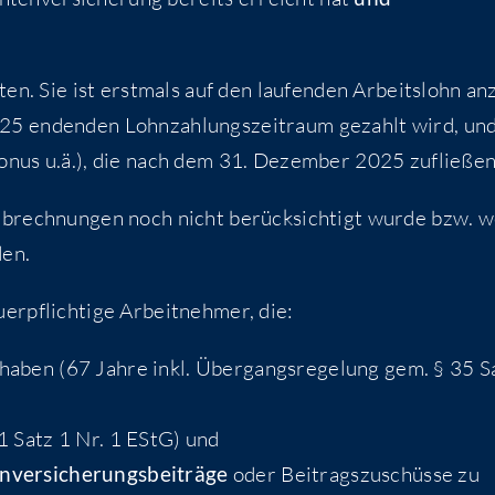
en. Sie ist erst­mals auf den lau­fen­den Arbeits­lohn an
5 enden­den Lohn­zah­lungs­zeit­raum gezahlt wird, und
 Bonus u.ä.), die nach dem 31. Dezem­ber 2025 zufließen
ab­rech­nun­gen noch nicht berück­sich­tigt wur­de bzw. w
den.
r­pflich­ti­ge Arbeit­neh­mer, die:
haben (67 Jah­re inkl. Über­gangs­re­ge­lung gem. § 35 S
1 Satz 1 Nr. 1 EStG) und
­ver­si­che­rungs­bei­trä­ge
oder Bei­trags­zu­schüs­se zu