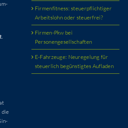
Num­
Fir­men­fit­ness: steu­er­pflich­ti­ger
Arbeits­lohn oder steuerfrei?
Fir­men-Pkw bei
t
.
Personengesellschaften
E-Fahr­zeu­ge: Neu­re­ge­lung für
steu­er­lich begüns­tig­tes Aufladen
at
t die
Sin­