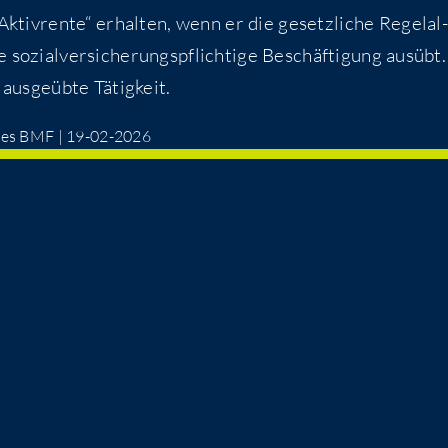
ktiv­ren­te“ erhal­ten, wenn er die gesetz­li­che Regel­al­
sozi­al­ver­si­che­rungs­pflich­ti­ge Beschäf­ti­gung aus­übt.
 aus­ge­üb­te Tätigkeit.
Q des BMF | 19-02-2026