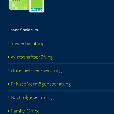
Unser Spek­trum
Steu­er­be­ra­tung
Wirt­schafts­prü­fung
Unter­neh­mens­be­ra­tung
Pri­va­te Vermögensberatung
Nach­fol­ge­be­ra­tung
Fami­­ly-Office