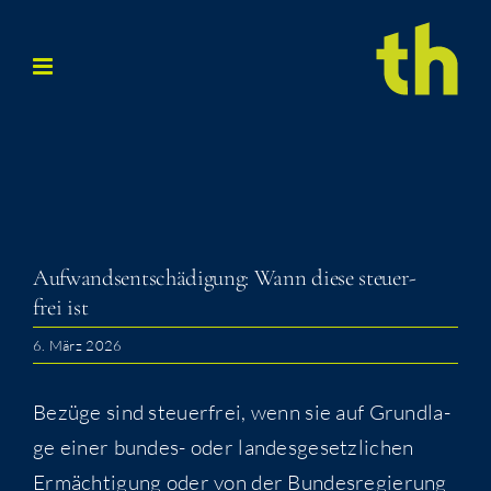
Zum
Inhalt
springen
Auf­wands­ent­schä­di­gung: Wann die­se steu­er­
frei ist
6. März 2026
Bezü­ge sind steu­er­frei, wenn sie auf Grund­la­
ge einer bun­des- oder lan­des­ge­setz­li­chen
Ermäch­ti­gung oder von der Bun­des­re­gie­rung