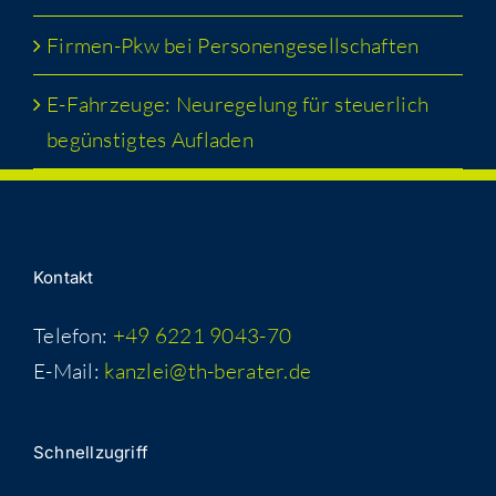
Fir­men-Pkw bei Personengesellschaften
E-Fahr­zeu­ge: Neu­re­ge­lung für steu­er­lich
begüns­tig­tes Aufladen
Kon­takt
Telefon:
+49 6221 9043-70
E-Mail:
kanzlei@th-berater.de
Schnell­zu­griff