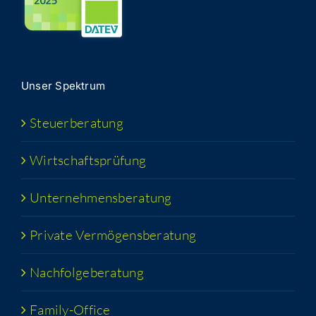
Unser Spek­trum
Steu­er­be­ra­tung
Wirt­schafts­prü­fung
Unter­neh­mens­be­ra­tung
Pri­va­te Vermögensberatung
Nach­fol­ge­be­ra­tung
Fami­­ly-Office