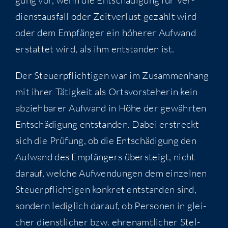
dienst­aus­fall oder Zeit­ver­lust gezahlt wird
oder dem Emp­fän­ger ein höhe­rer Auf­wand
erstat­tet wird, als ihm ent­stan­den ist.
Der Steu­er­pflich­ti­gen war im Zusam­men­hang
mit ihrer Tätig­keit als Orts­vor­ste­he­rin kein
abzieh­ba­rer Auf­wand in Höhe der gewähr­ten
Ent­schä­di­gung ent­stan­den. Dabei erstreckt
sich die Prü­fung, ob die Ent­schä­di­gung den
Auf­wand des Emp­fän­gers über­steigt, nicht
dar­auf, wel­che Auf­wen­dun­gen dem ein­zel­nen
Steu­er­pflich­ti­gen kon­kret ent­stan­den sind,
son­dern ledig­lich dar­auf, ob Per­so­nen in glei­
cher dienst­li­cher bzw. ehren­amt­li­cher Stel­