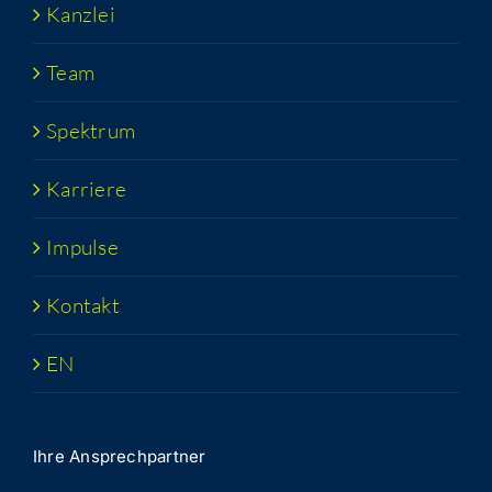
Kanz­lei
Team
Spek­trum
Kar­rie­re
Impul­se
Kon­takt
EN
Ihre Ansprech­part­ner