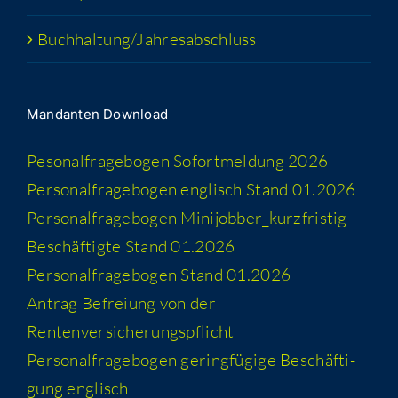
Buchhaltung/​​Jahresabschluss
Man­dan­ten Download
Peso­nal­fra­ge­bo­gen Sofort­mel­dung 2026
Per­so­nal­fra­ge­bo­gen eng­lisch Stand 01.2026
Per­so­nal­fra­ge­bo­gen Minijobber_​kurzfristig
Beschäf­tig­te Stand 01.2026
Per­so­nal­fra­ge­bo­gen Stand 01.2026
Antrag Befrei­ung von der
Rentenversicherungspflicht
Per­so­nal­fra­ge­bo­gen gering­fü­gi­ge Beschäf­ti­
gung englisch