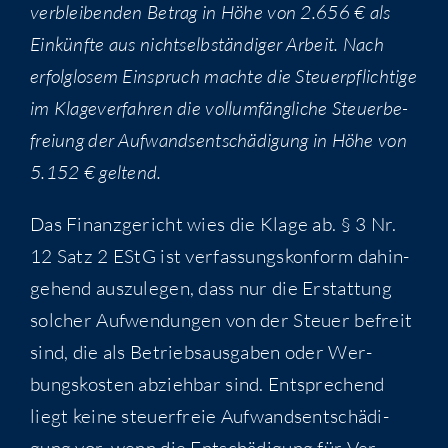
ver­blei­ben­den Betrag in Höhe von 2.656 € als
Ein­künf­te aus nicht­selb­stän­di­ger Arbeit. Nach
erfolg­lo­sem Ein­spruch mach­te die Steu­er­pflich­ti­ge
im Kla­ge­ver­fah­ren die voll­um­fäng­li­che Steu­er­be­
frei­ung der Auf­wands­ent­schä­di­gung in Höhe von
5.152 € geltend.
Das Finanz­ge­richt wies die Kla­ge ab. § 3 Nr.
12 Satz 2 EStG ist ver­fas­sungs­kon­form dahin­
ge­hend aus­zu­le­gen, dass nur die Erstat­tung
sol­cher Auf­wen­dun­gen von der Steu­er befreit
sind, die als Betriebs­aus­ga­ben oder Wer­
bungs­kos­ten abzieh­bar sind. Ent­spre­chend
liegt kei­ne steu­er­freie Auf­wands­ent­schä­di­
gung vor, wenn die Ent­schä­di­gung für Ver­