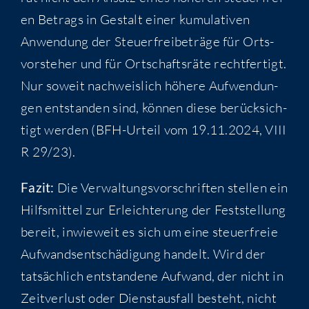
en Betrags in Gestalt einer kumu­la­ti­ven
Anwen­dung der Steu­er­frei­be­trä­ge für Orts­
vor­ste­her und für Ort­schafts­rä­te recht­fer­tigt.
Nur soweit nach­weis­lich höhe­re Auf­wen­dun­
gen ent­stan­den sind, kön­nen die­se berück­sich­
tigt wer­den (BFH-Urteil vom 19.11.2024, VIII
R 29/23).
Fazit:
Die Ver­wal­tungs­vor­schrif­ten stel­len ein
Hilfs­mit­tel zur Erleich­te­rung der Fest­stel­lung
bereit, inwie­weit es sich um eine steu­er­freie
Auf­wands­ent­schä­di­gung han­delt. Wird der
tat­säch­lich ent­stan­de­ne Auf­wand, der nicht in
Zeit­ver­lust oder Dienst­aus­fall besteht, nicht