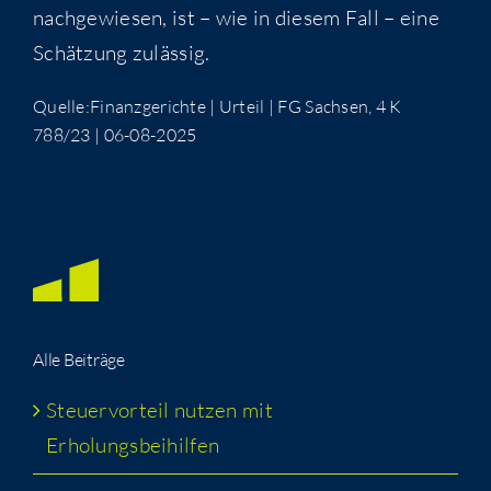
nach­ge­wie­sen, ist – wie in die­sem Fall – eine
Schät­zung zulässig.
Quelle:Finanzgerichte | Urteil | FG Sach­sen, 4 K
788/23 | 06-08-2025
Alle Bei­trä­ge
Steu­er­vor­teil nut­zen mit
Erholungsbeihilfen