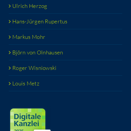
Ulrich Her­zog
Hans-Jür­­gen Rupertus
Mar­kus Mohr
Björn von Olnhausen
Roger Wis­niow­ski
Lou­is Metz