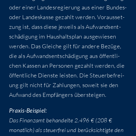
oder einer Lan­des­re­gie­rung aus einer Bun­des-
oder Lan­des­kas­se gezahlt wer­den. Vor­aus­set­
zung ist, dass die­se jeweils als Auf­wands­ent­
schä­di­gung im Haus­halts­plan aus­ge­wie­sen
wer­den. Das Glei­che gilt für ande­re Bezü­ge,
die als Auf­wands­ent­schä­di­gung aus öffent­li­
chen Kas­sen an Per­so­nen gezahlt wer­den, die
öffent­li­che Diens­te leis­ten. Die Steu­er­be­frei­
ung gilt nicht für Zah­lun­gen, soweit sie den
Auf­wand des Emp­fän­gers übersteigen.
Pra­xis-Bei­spiel:
Das Finanz­amt behan­del­te 2.496 € (208 €
monat­lich) als steu­er­frei und berück­sich­tig­te den