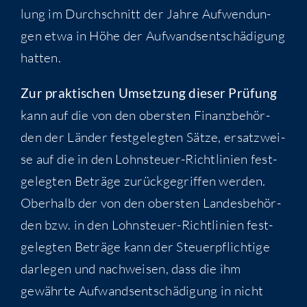
lung im Durch­schnitt der Jah­re Auf­wen­dun­
gen etwa in Höhe der Auf­wands­ent­schä­di­gung
hatten.
Zur prak­ti­schen Umset­zung die­ser Prü­fung
kann auf die von den obers­ten Finanz­be­hör­
den der Län­der fest­ge­leg­ten Sät­ze, ersatz­wei­
se auf die in den Lohn­steu­er-Richt­li­ni­en fest­
ge­leg­ten Beträ­ge zurück­ge­grif­fen wer­den.
Ober­halb der von den obers­ten Lan­des­be­hör­
den bzw. in den Lohn­steu­er-Richt­li­ni­en fest­
ge­leg­ten Beträ­ge kann der Steu­er­pflich­ti­ge
dar­le­gen und nach­wei­sen, dass die ihm
gewähr­te Auf­wands­ent­schä­di­gung in nicht