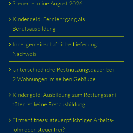
Steu­er­ter­mi­ne August 2026
Kin­der­geld: Fern­lehr­gang als
Berufsausbildung
Inner­ge­mein­schaft­li­che Lie­fe­rung:
Nachweis
Unter­schied­li­che Rest­nut­zungs­dau­er bei
2 Woh­nun­gen im sel­ben Gebäude
Kin­der­geld: Aus­bil­dung zum Ret­tungs­sa­ni­
tä­ter ist kei­ne Erstausbildung
Fir­men­fit­ness: steu­er­pflich­ti­ger Arbeits­
lohn oder steuerfrei?