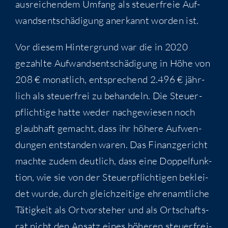
aus­rei­chen­dem Umfang als steu­er­freie Auf­
wands­ent­schä­di­gung aner­kannt wor­den ist.
Vor die­sem Hin­ter­grund war die in 2020
gezahl­te Auf­wands­ent­schä­di­gung in Höhe von
208 € monat­lich, ent­spre­chend 2.496 € jähr­
lich als steu­er­frei zu behan­deln. Die Steu­er­
pflich­ti­ge hat­te weder nach­ge­wie­sen noch
glaub­haft gemacht, dass ihr höhe­re Auf­wen­
dun­gen ent­stan­den waren. Das Finanz­ge­richt
mach­te zudem deut­lich, dass eine Dop­pel­funk­
ti­on, wie sie von der Steu­er­pflich­ti­gen beklei­
det wur­de, durch gleich­zei­ti­ge ehren­amt­li­che
Tätig­keit als Ort­vor­ste­her und als Ort­schafts­
rat nicht den Ansatz eines höhe­ren steu­er­frei­