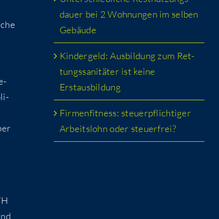
dau­er bei 2 Woh­nun­gen im sel­ben
i­che
Gebäude
Kin­der­geld: Aus­bil­dung zum Ret­
tungs­sa­ni­tä­ter ist kei­ne
e­
Erstausbildung
li­
Fir­men­fit­ness: steu­er­pflich­ti­ger
ber
Arbeits­lohn oder steuerfrei?
BFH
und