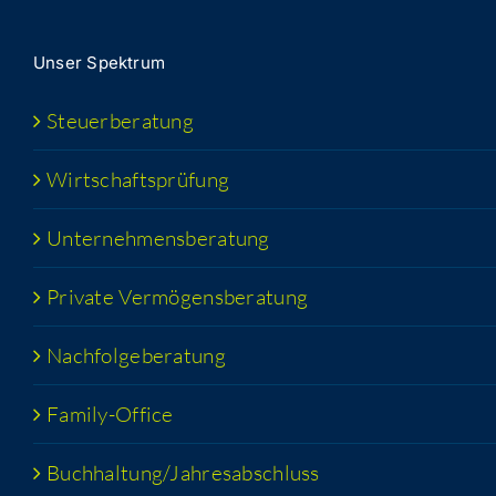
Unser Spek­trum
Steu­er­be­ra­tung
Wirt­schafts­prü­fung
Unter­neh­mens­be­ra­tung
Pri­va­te Vermögensberatung
Nach­fol­ge­be­ra­tung
Fami­­ly-Office
Buchhaltung/​​Jahresabschluss