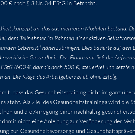
u 600 € nach § 3 Nr. 34 EStG in Betracht.
d­heits­kon­zept an, das aus meh­re­ren Modu­len bestand. D
el, dem Teil­neh­mer im Rah­men einer akti­ven Selbst­vor­sor
esun­den Lebens­stil näher­zu­brin­gen. Dies basier­te auf den 
 psy­chi­sche Gesund­heit. Das Finanz­amt ließ die Auf­wen­
4 EStG (600 €, damals noch 500 €) steu­er­frei und setz­te 
ohn an. Die Kla­ge des Arbeit­ge­bers blieb ohne Erfolg.
damit, dass das Gesund­heits­trai­ning nicht im ganz über
bers steht. Als Ziel des Gesund­heits­trai­nings wird die S
l­nen und die Anre­gung einer nach­hal­tig gesund­heits­
 damit nicht eine Anlei­tung zur Ver­än­de­rung der Ver­h
gung zur Gesund­heits­vor­sor­ge und Gesund­heits­prä­ven­