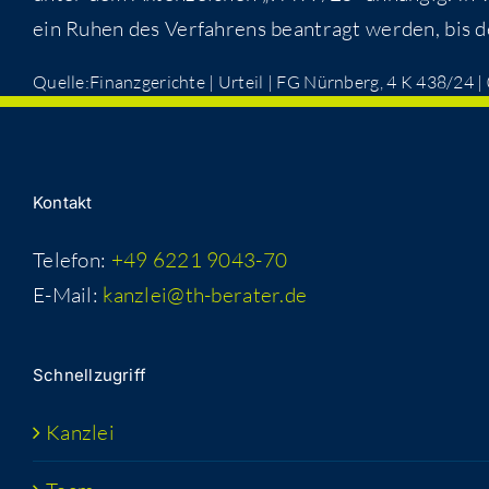
ein Ruhen des Ver­fah­rens bean­tragt wer­den, bis d
Quelle:Finanzgerichte | Urteil | FG Nürn­berg, 4 K 438/24 
Kon­takt
Telefon:
+49 6221 9043-70
E-Mail:
kanzlei@th-berater.de
Schnell­zu­griff
Kanz­lei