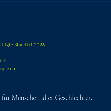
häf­tig­te Stand 01.2026
icht
 englisch
n für Men­schen aller Geschlechter.