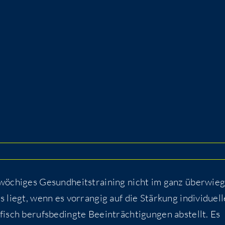
wö­chi­ges Gesund­heits­trai­ning nicht im ganz über­wie­
s liegt, wenn es vor­ran­gig auf die Stär­kung indi­vi­du­el­
isch berufs­be­ding­te Beein­träch­ti­gun­gen abstellt. Es