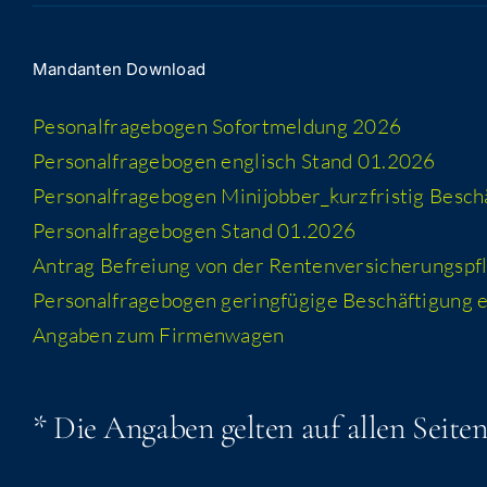
Man­dan­ten Download
Peso­nal­fra­ge­bo­gen Sofort­mel­dung 2026
Per­so­nal­fra­ge­bo­gen eng­lisch Stand 01.2026
Per­so­nal­fra­ge­bo­gen Minijobber_​kurzfristig Besc
Per­so­nal­fra­ge­bo­gen Stand 01.2026
Antrag Befrei­ung von der Rentenversicherungspfl
Per­so­nal­fra­ge­bo­gen gering­fü­gi­ge Beschäf­ti­gung
Anga­ben zum Firmenwagen
* Die Anga­ben gel­ten auf allen Sei­te