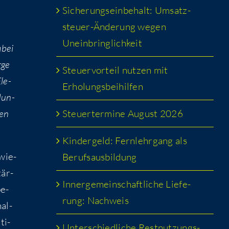
Siche­rungs­ein­be­halt: Umsatz­
steu­er-Ände­rung wegen
Uneinbringlichkeit
abei
­ge
Steu­er­vor­teil nut­zen mit
Ele­
Erholungsbeihilfen
dun­
Steu­er­ter­mi­ne August 2026
den
Kin­der­geld: Fern­lehr­gang als
­wie­
Berufsausbildung
tär­
Inner­ge­mein­schaft­li­che Lie­fe­
be­
rung: Nachweis
al­
ti­
Unter­schied­li­che Rest­nut­zungs­