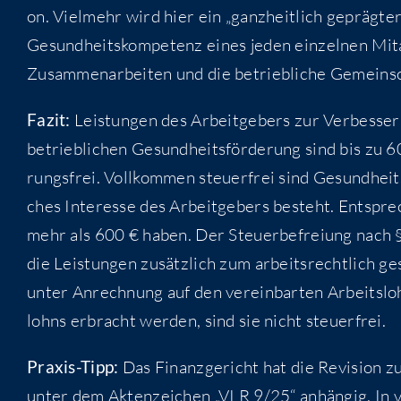
on. Viel­mehr wird hier ein „ganz­heit­lich gepräg­ter
Gesund­heits­kom­pe­tenz eines jeden ein­zel­nen Mit­a
Zusam­men­ar­bei­ten und die betrieb­li­che Gemein­sc
Fazit:
Leis­tun­gen des Arbeit­ge­bers zur Ver­bes­se­
betrieb­li­chen Gesund­heits­för­de­rung sind bis zu 600
rungs­frei. Voll­kom­men steu­er­frei sind Gesund­heit
ches Inter­es­se des Arbeit­ge­bers besteht. Ent­spr
mehr als 600 € haben. Der Steu­er­be­frei­ung nach 
die Leis­tun­gen zusätz­lich zum arbeits­recht­lich ge
unter Anrech­nung auf den ver­ein­bar­ten Arbeits­l
lohns erbracht wer­den, sind sie nicht steuerfrei.
Pra­xis-Tipp:
Das Finanz­ge­richt hat die Revi­si­on z
unter dem Akten­zei­chen „VI R 9/25“ anhän­gig. In ver