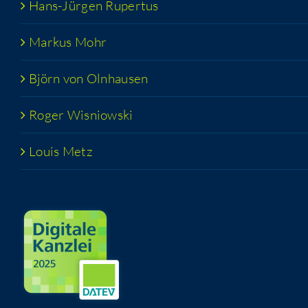
Hans-Jür­­gen Rupertus
Mar­kus Mohr
Björn von Olnhausen
Roger Wis­niow­ski
Lou­is Metz