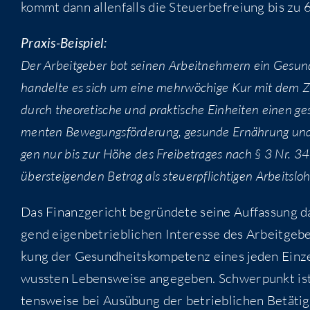
kommt dann allen­falls die Steu­er­be­frei­ung bis z
Pra­xis-Bei­spiel:
Der Arbeit­ge­ber bot sei­nen Arbeit­neh­mern ein Gesun
han­del­te es sich um eine mehr­wö­chi­ge Kur mit dem Zi
durch theo­re­ti­sche und prak­ti­sche Ein­hei­ten einen g
men­ten Bewe­gungs­för­de­rung, gesun­de Ernäh­rung und
gen nur bis zur Höhe des Frei­be­tra­ges nach § 3 Nr. 3
über­stei­gen­den Betrag als steu­er­pflich­ti­gen Arbeits­l
Das Finanz­ge­richt begrün­de­te sei­ne Auf­fas­sung 
gend eigen­be­trieb­li­chen Inter­es­se des Arbeit­ge­
kung der Gesund­heits­kom­pe­tenz eines jeden Ein­ze
wuss­ten Lebens­wei­se ange­ge­ben. Schwer­punkt ist
tens­wei­se bei Aus­übung der betrieb­li­chen Betä­ti­