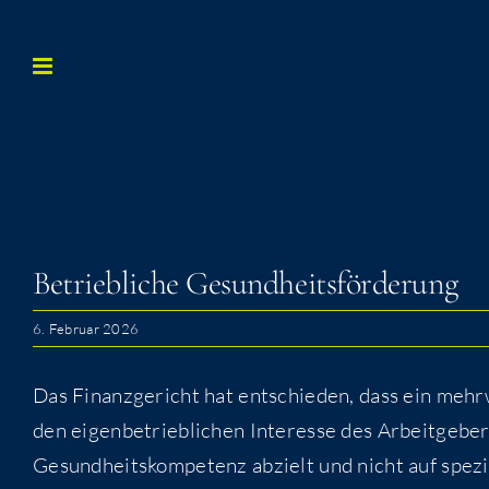
Zum
Inhalt
springen
Betrieb­li­che Gesundheitsförderung
6. Februar 2026
Das Finanz­ge­richt hat ent­schie­den, dass ein mehr­
den eigen­be­trieb­li­chen Inter­es­se des Arbeit­ge­ber
Gesund­heits­kom­pe­tenz abzielt und nicht auf spe­zi­f