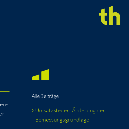
Alle Bei­trä­ge
gen­
Umsatz­steu­er: Ände­rung der
ler
Bemessungsgrundlage