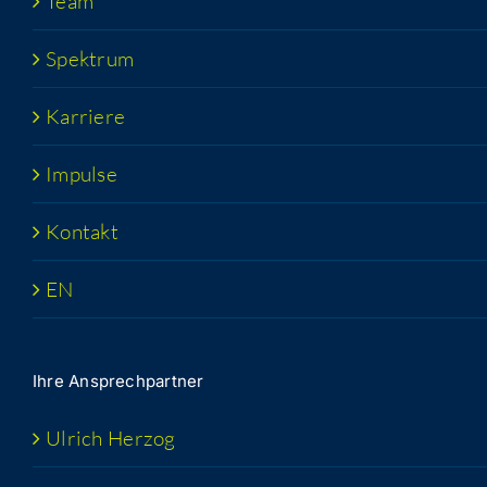
Team
Spek­trum
Kar­rie­re
Impul­se
Kon­takt
EN
Ihre Ansprech­part­ner
Ulrich Her­zog