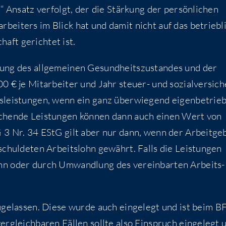
“ Ansatz ver­folgt, der die Stär­kung der per­sön­li­chen
r­bei­ters im Blick hat und damit nicht auf das betrieb­l
haft gerich­tet ist.
rung des all­ge­mei­nen Gesund­heits­zu­stan­des und der
 € je Mit­ar­bei­ter und Jahr steu­er- und sozi­al­ver­si­ch
s­leis­tun­gen, wenn ein ganz über­wie­gend eigen­be­trieb­
e­chen­de Leis­tun­gen kön­nen dann auch einen Wert von
§ 3 Nr. 34 EStG gilt aber nur dann, wenn der Arbeit­ge­
schul­de­ten Arbeits­lohn gewährt. Falls die Leis­tun­gen
ohn oder durch Umwand­lung des ver­ein­bar­ten Arbeits­
uge­las­sen. Die­se wur­de auch ein­ge­legt und ist beim 
­gleich­ba­ren Fäl­len soll­te also Ein­spruch ein­ge­legt 