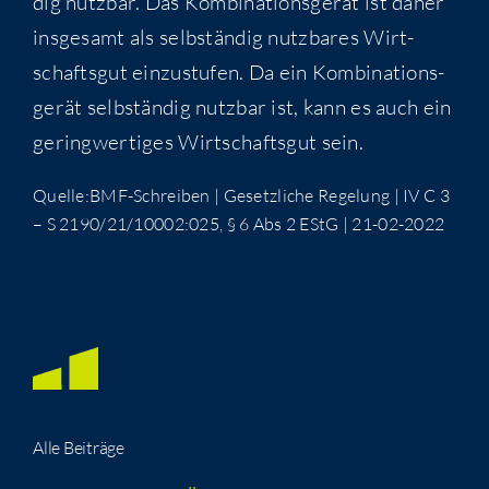
dig nutz­bar. Das Kom­bi­na­ti­ons­ge­rät ist daher
ins­ge­samt als selb­stän­dig nutz­ba­res Wirt­
schafts­gut ein­zu­stu­fen. Da ein Kom­bi­na­ti­ons­
ge­rät selb­stän­dig nutz­bar ist, kann es auch ein
gering­wer­ti­ges Wirt­schafts­gut sein.
Quelle:BMF-Schreiben | Gesetz­li­che Rege­lung | IV C 3
– S 2190/21/10002:025, § 6 Abs 2 EStG | 21-02-2022
Alle Bei­trä­ge