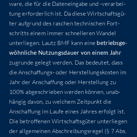
ware, die für die Daten­ein­ga­be und -ver­ar­bei­
tung erfor­der­lich ist. Da die­se Wirt­schafts­gü­
ter auf­grund des raschen tech­ni­schen Fort­
schritts einem immer schnel­le­ren Wan­del
unter­lie­gen. Lautz BMF kann eine
betriebs­ge­
wöhn­li­che Nut­zungs­dau­er von einem Jahr
zugrun­de gelegt wer­den. Das bedeu­tet, dass
die Anschaf­fungs- oder Her­stel­lungs­kos­ten im
Jahr der Anschaf­fung oder Her­stel­lung zu
100% abge­schrie­ben wer­den kön­nen, unab­
hän­gig davon, zu wel­chem Zeit­punkt die
Anschaf­fung im Lau­fe eines Jah­res erfolgt ist.
Die betrof­fe­nen Wirt­schafts­gü­ter unter­lie­gen
der all­ge­mei­nen Abschrei­bungs­re­gel (§ 7 Abs.