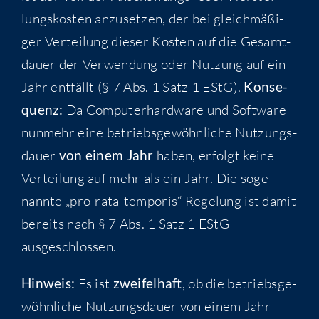
lungs­kos­ten anzu­set­zen, der bei gleich­mä­ßi­
ger Ver­tei­lung die­ser Kos­ten auf die Gesamt­
dau­er der Ver­wen­dung oder Nut­zung auf ein
Jahr ent­fällt (§ 7 Abs. 1 Satz 1 EStG).
Kon­se­
quenz:
Da Com­pu­ter­hard­ware und Soft­ware
nun­mehr eine betriebs­ge­wöhn­li­che Nut­zungs­
dau­er
von einem Jahr
haben, erfolgt kei­ne
Ver­tei­lung auf mehr als ein Jahr. Die soge­
nann­te „pro-rata-tem­po­ris“ Rege­lung ist damit
bereits nach § 7 Abs. 1 Satz 1 EStG
ausgeschlossen.
Hin­weis:
Es ist
zwei­fel­haft
, ob die betriebs­ge­
wöhn­li­che Nut­zungs­dau­er von einem Jahr