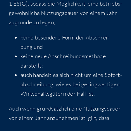
1 EStG), sodass die Mög­lich­keit, eine betriebs­
ge­wöhn­li­che Nut­zungs­dau­er von einem Jahr
zugrun­de zu legen,
kei­ne beson­de­re Form der Abschrei­
bung und
kei­ne neue Abschrei­bungs­me­tho­de
darstellt;
auch han­delt es sich nicht um eine Sofort­
ab­schrei­bung, wie es bei gering­wer­ti­gen
Wirt­schafts­gü­tern der Fall ist.
Auch wenn grund­sätz­lich eine Nut­zungs­dau­er
von einem Jahr anzu­neh­men ist, gilt, dass