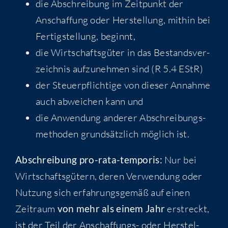
die Abschrei­bung im Zeit­punkt der
Anschaf­fung oder Her­stel­lung, mit­hin bei
Fer­tig­stel­lung, beginnt,
die Wirt­schafts­gü­ter in das Bestands­ver­
zeich­nis auf­zu­neh­men sind (R 5.4 EStR)
der Steu­er­pflich­ti­ge von die­ser Annah­me
auch abwei­chen kann und
die Anwen­dung ande­rer Abschrei­bungs­
me­tho­den grund­sätz­lich mög­lich ist.
Abschrei­bung pro-rata-tem­po­ris:
Nur bei
Wirt­schafts­gü­tern, deren Ver­wen­dung oder
Nut­zung sich erfah­rungs­ge­mäß auf einen
Zeit­raum
von mehr als einem Jahr
erstreckt,
ist der Teil der Anschaf­fungs- oder Her­stel­