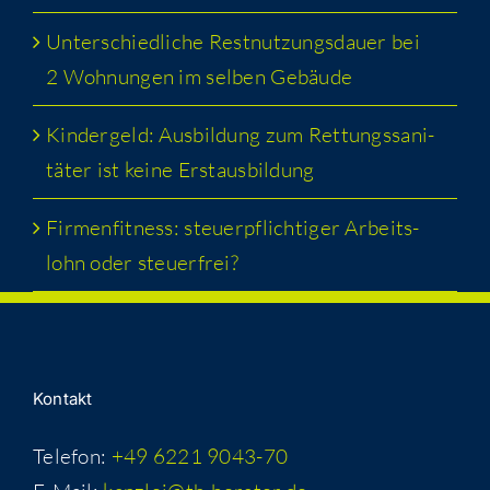
Unter­schied­li­che Rest­nut­zungs­dau­er bei
2 Woh­nun­gen im sel­ben Gebäude
Kin­der­geld: Aus­bil­dung zum Ret­tungs­sa­ni­
tä­ter ist kei­ne Erstausbildung
Fir­men­fit­ness: steu­er­pflich­ti­ger Arbeits­
lohn oder steuerfrei?
Kon­takt
Telefon:
+49 6221 9043-70