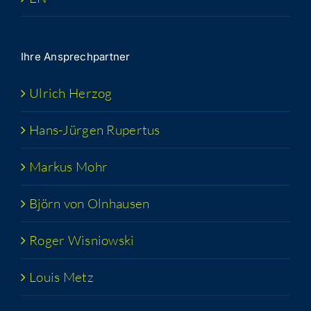
Ihre Ansprech­part­ner
Ulrich Her­zog
Hans-Jür­­gen Rupertus
Mar­kus Mohr
Björn von Olnhausen
Roger Wis­niow­ski
Lou­is Metz