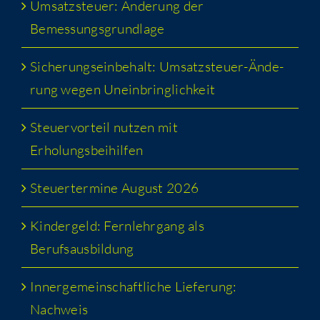
Umsatz­steu­er: Ände­rung der
Bemessungsgrundlage
Siche­rungs­ein­be­halt: Umsatz­steu­er-Ände­
rung wegen Uneinbringlichkeit
Steu­er­vor­teil nut­zen mit
Erholungsbeihilfen
Steu­er­ter­mi­ne August 2026
Kin­der­geld: Fern­lehr­gang als
Berufsausbildung
Inner­ge­mein­schaft­li­che Lie­fe­rung:
Nachweis