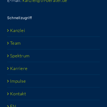
E-Mail:
kanzlei@th-berater.de
Schnell­zu­griff
Kanz­lei
Team
Spek­trum
Kar­rie­re
Impul­se
Kon­takt
EN