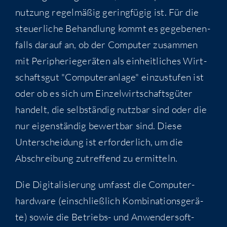
nut­zung regel­mä­ßig gering­fü­gig ist. Für die
steu­er­li­che Behand­lung kommt es gege­be­nen­
falls dar­auf an, ob der Com­pu­ter zusam­men
mit Peri­phe­rie­ge­rä­ten als ein­heit­li­ches Wirt­
schafts­gut "Com­pu­ter­an­la­ge" ein­zu­stu­fen ist
oder ob es sich um Ein­zel­wirt­schafts­gü­ter
han­delt, die selb­stän­dig nutz­bar sind oder die
nur eigen­stän­dig bewert­bar sind. Die­se
Unter­schei­dung ist erfor­der­lich, um die
Abschrei­bung zutref­fend zu ermitteln.
Die Digi­ta­li­sie­rung umfasst die Com­pu­ter­
hard­ware (ein­schließ­lich Kom­bi­na­ti­ons­ge­rä­
te) sowie die Betriebs- und Anwen­der­soft­