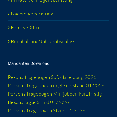
Nach­fol­ge­be­ra­tung
Fami­­ly-Office
Buchhaltung/​​Jahresabschluss
Man­dan­ten Download
Peso­nal­fra­ge­bo­gen Sofort­mel­dung 2026
Per­so­nal­fra­ge­bo­gen eng­lisch Stand 01.2026
Per­so­nal­fra­ge­bo­gen Minijobber_​kurzfristig
Beschäf­tig­te Stand 01.2026
Per­so­nal­fra­ge­bo­gen Stand 01.2026