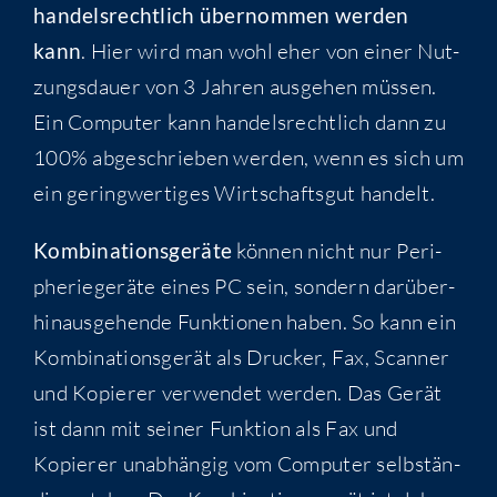
han­dels­recht­lich über­nom­men wer­den
kann
. Hier wird man wohl eher von einer Nut­
zungs­dau­er von 3 Jah­ren aus­ge­hen müs­sen.
Ein Com­pu­ter kann han­dels­recht­lich dann zu
100% abge­schrie­ben wer­den, wenn es sich um
ein gering­wer­ti­ges Wirt­schafts­gut handelt.
Kom­bi­na­ti­ons­ge­rä­te
kön­nen nicht nur Peri­
phe­rie­ge­rä­te eines PC sein, son­dern dar­über­
hin­aus­ge­hen­de Funk­tio­nen haben. So kann ein
Kom­bi­na­ti­ons­ge­rät als Dru­cker, Fax, Scan­ner
und Kopie­rer ver­wen­det wer­den. Das Gerät
ist dann mit sei­ner Funk­ti­on als Fax und
Kopie­rer unab­hän­gig vom Com­pu­ter selb­stän­