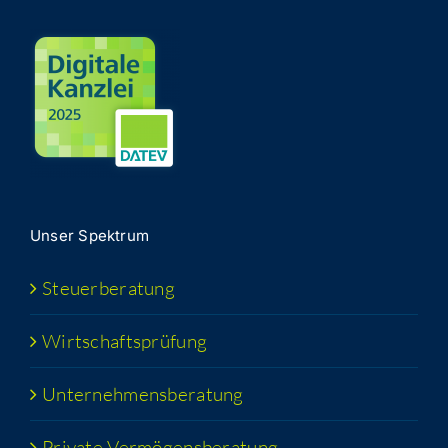
Unser Spek­trum
Steu­er­be­ra­tung
Wirt­schafts­prü­fung
Unter­neh­mens­be­ra­tung
Pri­va­te Vermögensberatung