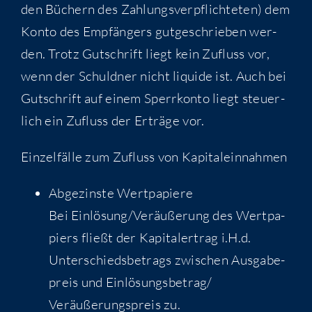
den Büchern des Zah­lungs­ver­pflich­te­ten) dem
Kon­to des Emp­fän­gers gut­ge­schrie­ben wer­
den. Trotz Gut­schrift liegt kein Zufluss vor,
wenn der Schuld­ner nicht liqui­de ist. Auch bei
Gut­schrift auf einem Sperr­kon­to liegt steu­er­
lich ein Zufluss der Erträ­ge vor.
Ein­zel­fäl­le zum Zufluss von Kapitaleinnahmen
Abge­zins­te Wertpapiere
Bei Einlösung/​Veräußerung des Wert­pa­
piers fließt der Kapi­tal­ertrag i.H.d.
Unter­schieds­be­trags zwi­schen Aus­ga­be­
preis und Einlösungsbetrag/​
Veräußerungspreis zu.