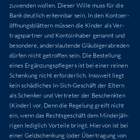
zuwen­den wol­len. Die­ser Wil­le muss für die
Bank deut­lich erkenn­bar sein. In den Kon­to­er­
öff­nungs­blät­tern müs­sen die Kin­der als Ver­
trags­part­ner und Kon­to­in­ha­ber genannt und
beson­de­re, anders­lau­ten­de Gläu­bi­ger­ab­re­den
dür­fen nicht getrof­fen sein. Die Bestel­lung
eines Ergän­zungs­pfle­gers ist bei einer rei­nen
Schen­kung nicht erfor­der­lich. Inso­weit liegt
kein schäd­li­ches In-Sich-Geschäft der Eltern
als Schen­ker und Ver­tre­ter der Beschenk­ten
(Kin­der) vor. Denn die Rege­lung greift nicht
ein, wenn das Rechts­ge­schäft dem Min­der­jäh­
ri­gen ledig­lich Vor­tei­le bringt. Hier­von ist bei
einer Geld­schen­kung (oder Über­tra­gung von