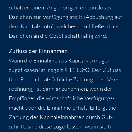
schaf­ter einem Ange­hö­ri­gen ein zins­lo­ses
Dar­le­hen zur Ver­fü­gung stellt (Abbu­chung auf
dem Kapi­tal­kon­to), wel­ches anschlie­ßend als
Dar­le­hen an die Gesell­schaft fäl­lig wird.
Zufluss der Einnahmen
Wann die Ein­nah­me aus Kapi­tal­ver­mö­gen
zuge­flos­sen ist, regelt § 11 EStG. Der Zufluss
(i. d. R. durch tat­säch­li­che Zah­lung oder Ver­
rech­nung) ist dann anzu­neh­men, wenn der
Emp­fän­ger die wirt­schaft­li­che Ver­fü­gungs­
macht über die Ein­nah­me erhält. Erfolgt die
Zah­lung der Kapi­tal­ein­nah­men durch Gut­
schrift, sind die­se zuge­flos­sen, wenn sie (in