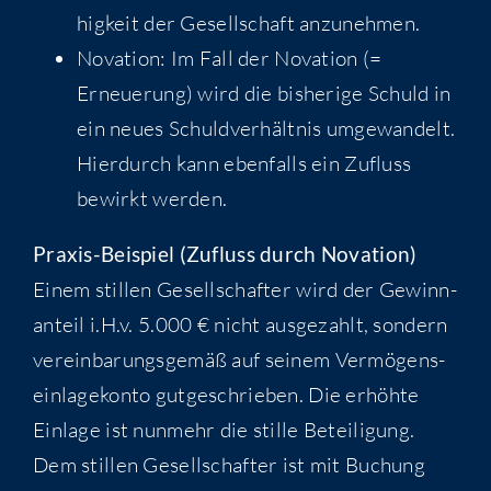
hig­keit der Gesell­schaft anzunehmen.
Nova­ti­on: Im Fall der Nova­ti­on (=
Erneue­rung) wird die bis­he­ri­ge Schuld in
ein neu­es Schuld­ver­hält­nis umge­wan­delt.
Hier­durch kann eben­falls ein Zufluss
bewirkt werden.
Pra­xis-Bei­spiel (Zufluss durch Novation)
Einem stil­len Gesell­schaf­ter wird der Gewinn­
an­teil i.H.v. 5.000 € nicht aus­ge­zahlt, son­dern
ver­ein­ba­rungs­ge­mäß auf sei­nem Ver­mö­gens­
ein­la­ge­kon­to gut­ge­schrie­ben. Die erhöh­te
Ein­la­ge ist nun­mehr die stil­le Betei­li­gung.
Dem stil­len Gesell­schaf­ter ist mit Buchung