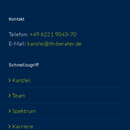
Kon­takt
Telefon:
+49 6221 9043-70
E-Mail:
kanzlei@th-berater.de
Schnell­zu­griff
Kanz­lei
Team
Spek­trum
Kar­rie­re