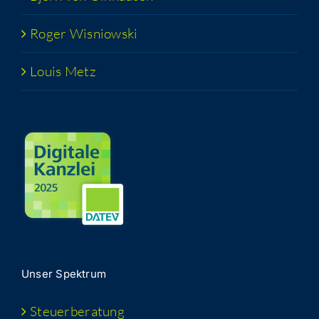
Roger Wis­niow­ski
Lou­is Metz
Unser Spek­trum
Steu­er­be­ra­tung