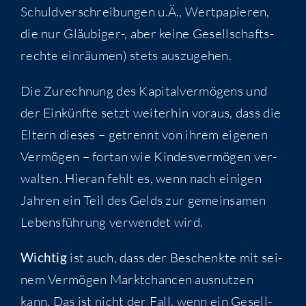
Schuld­ver­schrei­bun­gen u.Ä., Wert­pa­pie­ren,
die nur Gläu­bi­ger-, aber kei­ne Gesell­schafts­
rech­te ein­räu­men) stets auszugehen.
Die Zurech­nung des Kapi­tal­ver­mö­gens und
der Ein­künf­te setzt wei­ter­hin vor­aus, dass die
Eltern die­ses – getrennt von ihrem eige­nen
Ver­mö­gen – fort­an wie Kin­des­ver­mö­gen ver­
wal­ten. Hier­an fehlt es, wenn nach eini­gen
Jah­ren ein Teil des Gelds zur gemein­sa­men
Lebens­füh­rung ver­wen­det wird.
Wich­tig
ist auch, dass der Beschenk­te mit sei­
nem Ver­mö­gen Markt­chan­cen aus­nut­zen
kann. Das ist nicht der Fall, wenn ein Gesell­