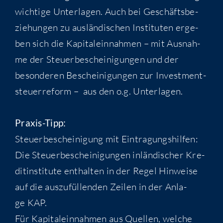
wich­ti­ge Unter­la­gen. Auch bei Geschäfts­be­
zie­hun­gen zu aus­län­di­schen Insti­tu­ten erge­
ben sich die Kapi­tal­ein­nah­men – mit Aus­nah­
me der Steu­er­be­schei­ni­gun­gen und der
beson­de­ren Beschei­ni­gun­gen zur Invest­ment­
steu­er­re­form – aus den o.g. Unterlagen.
Pra­xis-Tipp:
Steu­er­be­schei­ni­gung mit Ein­tra­gungs­hil­fen:
Die Steu­er­be­schei­ni­gun­gen inlän­di­scher Kre­
dit­in­sti­tu­te ent­hal­ten in der Regel Hin­wei­se
auf die aus­zu­fül­len­den Zei­len in der Anla­
ge KAP.
Für Kapi­tal­ein­nah­men aus Quel­len, wel­che