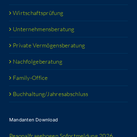
Wirt­schafts­prü­fung
Unter­neh­mens­be­ra­tung
Pri­va­te Vermögensberatung
Nach­fol­ge­be­ra­tung
Fami­­ly-Office
Buchhaltung/​​Jahresabschluss
Man­dan­ten Download
Peso­nal­fra­ge­bo­gen Sofort­mel­dung 2026