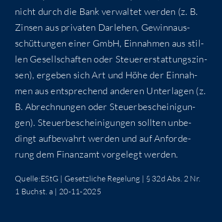
nicht durch die Bank ver­wal­tet wer­den (z. B.
Zin­sen aus pri­va­ten Dar­le­hen, Gewinn­aus­
schüt­tun­gen einer GmbH, Ein­nah­men aus stil­
len Gesell­schaf­ten oder Steu­er­erstat­tungs­zin­
sen), erge­ben sich Art und Höhe der Ein­nah­
men aus ent­spre­chend ande­ren Unter­la­gen (z.
B. Abrech­nun­gen oder Steu­er­be­schei­ni­gun­
gen). Steu­er­be­schei­ni­gun­gen soll­ten unbe­
dingt auf­be­wahrt wer­den und auf Anfor­de­
rung dem Finanz­amt vor­ge­legt werden.
Quelle:EStG | Gesetz­li­che Rege­lung | § 32d Abs. 2 Nr.
1 Buchst. a | 20-11-2025