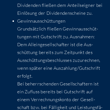
Divi­den­den flie­ßen dem Anteils­eig­ner bei
Ein­lö­sung der Divi­den­den­schei­ne zu.
Gewinn­aus­schüt­tun­gen
Grund­sätz­lich flie­ßen Gewinn­aus­schüt­
tun­gen mit Gut­schrift zu. Aus­nah­men:
Dem Allein­ge­sell­schaf­ter ist die Aus­
schüt­tung bereits zum Zeit­punkt des
Aus­schüt­tungs­be­schlus­ses zuzu­rech­nen,
wenn spä­ter eine Auszahlung/​Gutschrift
erfolgt.
Bei beherr­schen­den Gesell­schaf­tern ist
ein Zufluss bereits bei Gut­schrift auf
einem Ver­rech­nungs­kon­to der Gesell­
schaft bzw. bei Fäl­lig­keit und Leis­tungs­fä­