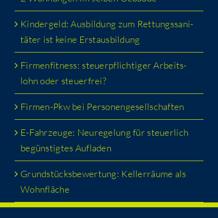
Kin­der­geld: Aus­bil­dung zum Ret­tungs­sa­ni­
tä­ter ist kei­ne Erstausbildung
Fir­men­fit­ness: steu­er­pflich­ti­ger Arbeits­
lohn oder steuerfrei?
Fir­men-Pkw bei Personengesellschaften
E-Fahr­zeu­ge: Neu­re­ge­lung für steu­er­lich
begüns­tig­tes Aufladen
Grund­stücks­be­wer­tung: Kel­ler­räu­me als
Wohnfläche