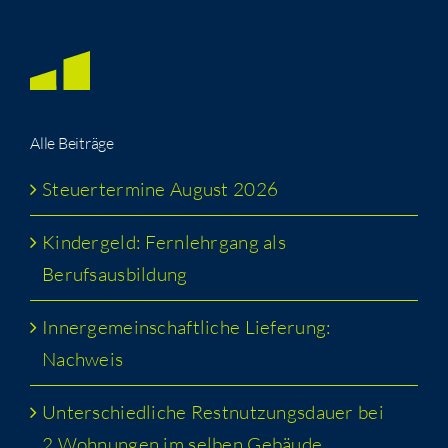
Alle Bei­trä­ge
Steu­er­ter­mi­ne August 2026
Kin­der­geld: Fern­lehr­gang als
Berufsausbildung
Inner­ge­mein­schaft­li­che Lie­fe­rung:
Nachweis
Unter­schied­li­che Rest­nut­zungs­dau­er bei
2 Woh­nun­gen im sel­ben Gebäude