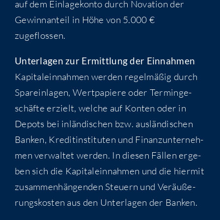
auf dem Ein­la­ge­kon­to durch Nova­ti­on der
Gewinn­an­teil in Höhe von 5.000 €
zugeflossen.
Unter­la­gen zur Ermitt­lung der Einnahmen
Kapi­tal­ein­nah­men wer­den regel­mä­ßig durch
Spar­ein­la­gen, Wert­pa­pie­re oder Ter­min­ge­
schäf­te erzielt, wel­che auf Kon­ten oder in
Depots bei inlän­di­schen bzw. aus­län­di­schen
Ban­ken, Kre­dit­in­sti­tu­ten und Finanz­un­ter­neh­
men ver­wal­tet wer­den. In die­sen Fäl­len erge­
ben sich die Kapi­tal­ein­nah­men und die hier­mit
zusam­men­hän­gen­den Steu­ern und Ver­äu­ße­
rungs­kos­ten aus den Unter­la­gen der Banken.