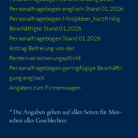
Per­so­nal­fra­ge­bo­gen eng­lisch Stand 01.2026
Per­so­nal­fra­ge­bo­gen Minijobber_​kurzfristig
Beschäf­tig­te Stand 01.2026
Per­so­nal­fra­ge­bo­gen Stand 01.2026
Antrag Befrei­ung von der
Rentenversicherungspflicht
Per­so­nal­fra­ge­bo­gen gering­fü­gi­ge Beschäf­ti­
gung englisch
Anga­ben zum Firmenwagen
* Die Anga­ben gel­ten auf allen Sei­ten für Men­
schen aller Geschlechter.