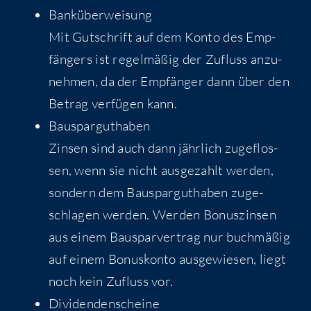
Bank­über­wei­sung
Mit Gut­schrift auf dem Kon­to des Emp­
fän­gers ist regel­mä­ßig der Zufluss anzu­
neh­men, da der Emp­fän­ger dann über den
Betrag ver­fü­gen kann.
Bau­spar­gut­ha­ben
Zin­sen sind auch dann jähr­lich zuge­flos­
sen, wenn sie nicht aus­ge­zahlt wer­den,
son­dern dem Bau­spar­gut­ha­ben zuge­
schla­gen wer­den. Wer­den Bonus­zin­sen
aus einem Bau­spar­ver­trag nur buch­mä­ßig
auf einem Bonus­kon­to aus­ge­wie­sen, liegt
noch kein Zufluss vor.
Divi­den­den­schei­ne