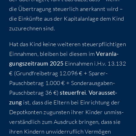
die Über­tra­gung steu­er­lich aner­kannt wird –
die Ein­künf­te aus der Kapi­tal­an­la­ge dem Kind
zuzu­rech­nen sind.
Hat das Kind kei­ne wei­te­ren steu­er­pflich­ti­gen
Ein­nah­men, blei­ben bei die­sem im
Ver­an­la­
gungs­zeit­raum 2025
Ein­nah­men i.H.v. 13.132
€ (Grund­frei­be­trag 12.096 € + Spa­rer-
Pausch­be­trag 1.000 € + Son­der­aus­ga­ben-
Pausch­be­trag 36 €)
steu­er­frei
.
Vor­aus­set­
zung
ist, dass die Eltern bei Ein­rich­tung der
Depot­kon­ten zuguns­ten ihrer Kin­der unmiss­
ver­ständ­lich zum Aus­druck brin­gen, dass sie
ihren Kin­dern unwi­der­ruf­lich Ver­mö­gen