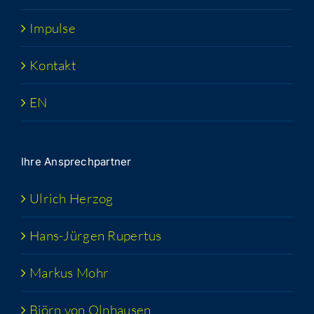
Impul­se
Kon­takt
EN
Ihre Ansprech­part­ner
Ulrich Her­zog
Hans-Jür­­gen Rupertus
Mar­kus Mohr
Björn von Olnhausen