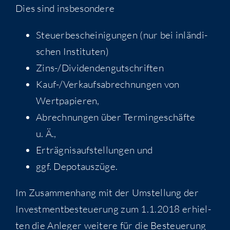
Dies sind insbesondere
Steu­er­be­schei­ni­gun­gen (nur bei inlän­di­
schen Instituten)
Zins-/Di­vi­den­den­gut­schrif­ten
Kauf-/Ver­kaufs­ab­rech­nun­gen von
Wertpapieren,
Abrech­nun­gen über Ter­min­ge­schäf­te
u. Ä.,
Erträg­nis­auf­stel­lun­gen und
ggf. Depot­aus­zü­ge.
Im Zusam­men­hang mit der Umstel­lung der
Invest­ment­be­steue­rung zum 1.1.2018 erhiel­
ten die Anle­ger wei­te­re für die Besteue­rung