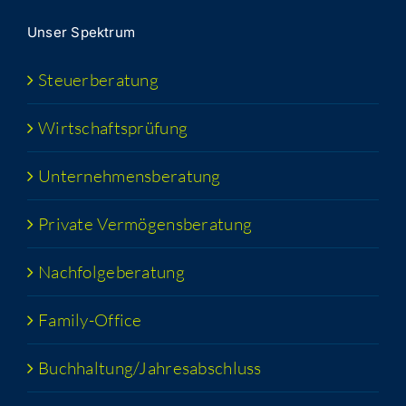
Unser Spek­trum
Steu­er­be­ra­tung
Wirt­schafts­prü­fung
Unter­neh­mens­be­ra­tung
Pri­va­te Vermögensberatung
Nach­fol­ge­be­ra­tung
Fami­­ly-Office
Buchhaltung/​​Jahresabschluss