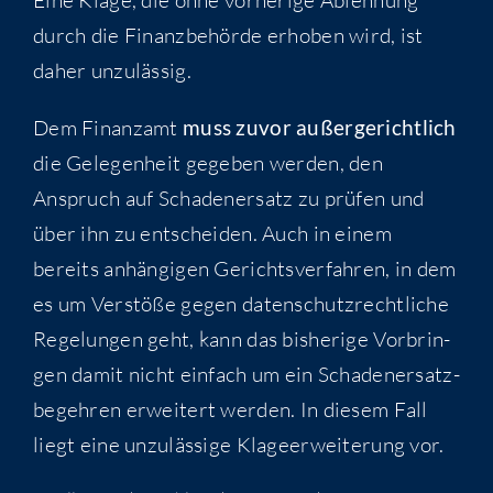
durch die Finanz­be­hör­de erho­ben wird, ist
daher unzulässig.
Dem Finanz­amt
muss zuvor außer­ge­richt­lich
die Gele­gen­heit gege­ben wer­den, den
Anspruch auf Scha­den­er­satz zu prü­fen und
über ihn zu ent­schei­den. Auch in einem
bereits anhän­gi­gen Gerichts­ver­fah­ren, in dem
es um Ver­stö­ße gegen daten­schutz­recht­li­che
Rege­lun­gen geht, kann das bis­he­ri­ge Vor­brin­
gen damit nicht ein­fach um ein Scha­den­er­satz­
be­geh­ren erwei­tert wer­den. In die­sem Fall
liegt eine unzu­läs­si­ge Kla­ge­er­wei­te­rung vor.