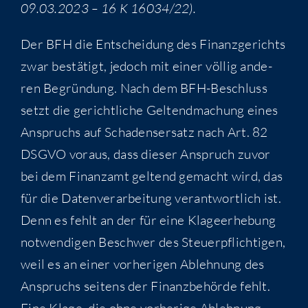
09.03.2023 – 16 K 16034/22).
Der BFH die Ent­schei­dung des Finanz­ge­richts
zwar bestä­tigt, jedoch mit einer völ­lig ande­
ren Begrün­dung. Nach dem BFH-Beschluss
setzt die gericht­li­che Gel­tend­ma­chung eines
Anspruchs auf Scha­dens­er­satz nach Art. 82
DSGVO vor­aus, dass die­ser Anspruch zuvor
bei dem Finanz­amt gel­tend gemacht wird, das
für die Daten­ver­ar­bei­tung ver­ant­wort­lich ist.
Denn es fehlt an der für eine Kla­ge­er­he­bung
not­wen­di­gen Beschwer des Steu­er­pflich­ti­gen,
weil es an einer vor­he­ri­gen Ableh­nung des
Anspruchs sei­tens der Finanz­be­hör­de fehlt.
Eine Kla­ge, die ohne vor­he­ri­ge Ableh­nung