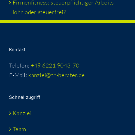
Fir­men­fit­ness: steu­er­pflich­ti­ger Arbeits­
lohn oder steuerfrei?
Kon­takt
Telefon:
+49 6221 9043-70
E-Mail:
kanzlei@th-berater.de
Schnell­zu­griff
Kanz­lei
Team