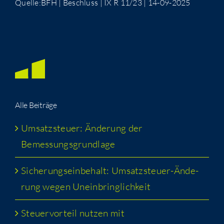
Quelle:BFH | Beschluss | IX R 11/23 | 14-09-2025
Alle Bei­trä­ge
Umsatz­steu­er: Ände­rung der
Bemessungsgrundlage
Siche­rungs­ein­be­halt: Umsatz­steu­er-Ände­
rung wegen Uneinbringlichkeit
Steu­er­vor­teil nut­zen mit