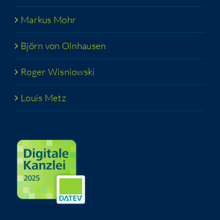
Mar­kus Mohr
Björn von Olnhausen
Roger Wis­niow­ski
Lou­is Metz