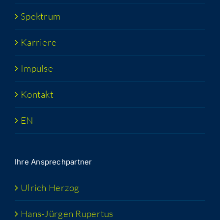
Spek­trum
Kar­rie­re
Impul­se
Kon­takt
EN
Ihre Ansprech­part­ner
Ulrich Her­zog
Hans-Jür­­gen Rupertus