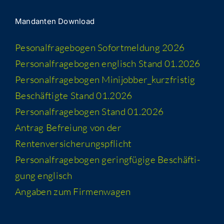
Man­dan­ten Download
Peso­nal­fra­ge­bo­gen Sofort­mel­dung 2026
Per­so­nal­fra­ge­bo­gen eng­lisch Stand 01.2026
Per­so­nal­fra­ge­bo­gen Minijobber_​kurzfristig
Beschäf­tig­te Stand 01.2026
Per­so­nal­fra­ge­bo­gen Stand 01.2026
Antrag Befrei­ung von der
Rentenversicherungspflicht
Per­so­nal­fra­ge­bo­gen gering­fü­gi­ge Beschäf­ti­
gung englisch
Anga­ben zum Firmenwagen