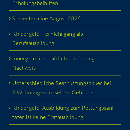
Erholungsbeihilfen
Steu­er­ter­mi­ne August 2026
Kin­der­geld: Fern­lehr­gang als
Berufsausbildung
Inner­ge­mein­schaft­li­che Lie­fe­rung:
Nachweis
Unter­schied­li­che Rest­nut­zungs­dau­er bei
2 Woh­nun­gen im sel­ben Gebäude
Kin­der­geld: Aus­bil­dung zum Ret­tungs­sa­ni­
tä­ter ist kei­ne Erstausbildung