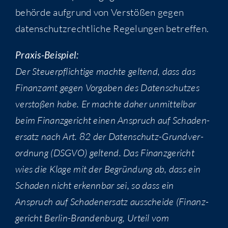
be­hör­de auf­grund von Ver­stö­ßen gegen
daten­schutz­recht­li­che Rege­lun­gen betreffen.
Pra­xis-Bei­spiel:
Der Steu­er­pflich­ti­ge mach­te gel­tend, dass das
Finanz­amt gegen Vor­ga­ben des Daten­schut­zes
ver­sto­ßen habe. Er mach­te daher unmit­tel­bar
beim Finanz­ge­richt einen Anspruch auf Scha­den­
er­satz nach Art. 82 der Daten­schutz-Grund­ver­
ord­nung (DSGVO) gel­tend. Das Finanz­ge­richt
wies die Kla­ge mit der Begrün­dung ab, dass ein
Scha­den nicht erkenn­bar sei, so dass ein
Anspruch auf Scha­den­er­satz aus­schei­de (Finanz­
ge­richt Ber­lin-Bran­den­burg, Urteil vom