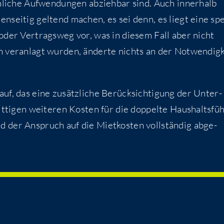
n­li­che Auf­wen­dun­gen abzieh­bar sind. Auch inner­halb
n­sei­tig gel­tend machen, es sei denn, es liegt eine spe­
- oder Ver­trags­weg vor, was in die­sem Fall aber nicht
 ver­an­lagt wur­den, änder­te nichts an der Not­wen­dig­k
f, das eine zusätz­li­che Berück­sich­ti­gung der Unter­
it­ti­gen wei­te­ren Kos­ten für die dop­pel­te Haus­halts­fü
d der Anspruch auf die Miet­kos­ten voll­stän­dig abge­