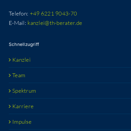
Telefon:
+49 6221 9043-70
E-Mail:
kanzlei@th-berater.de
Schnell­zu­griff
Kanz­lei
Team
Spek­trum
Kar­rie­re
Impul­se