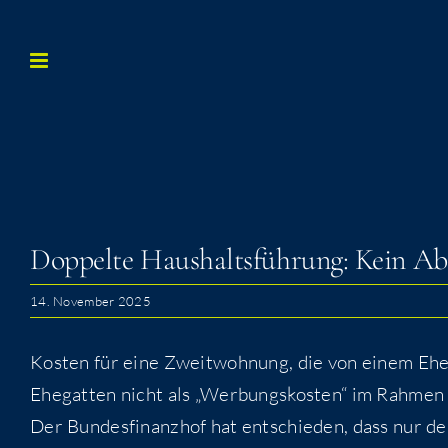
Zum
Inhalt
springen
Dop­pel­te Haus­halts­füh­rung: Kein A
14. November 2025
Kos­ten für eine Zweit­woh­nung, die von einem Ehe­
Ehe­gat­ten nicht als „Wer­bungs­kos­ten“ im Rah­men 
Der Bun­des­fi­nanz­hof hat ent­schie­den, dass nur de