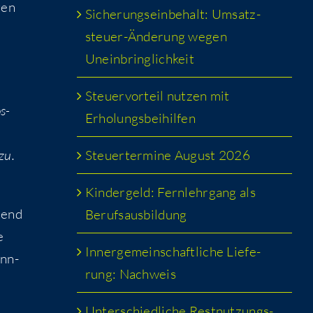
gen
Siche­rungs­ein­be­halt: Umsatz­
u
steu­er-Ände­rung wegen
Uneinbringlichkeit
Steu­er­vor­teil nut­zen mit
s­
Erholungsbeihilfen
Steu­er­ter­mi­ne August 2026
zu.
Kin­der­geld: Fern­lehr­gang als
tend
Berufsausbildung
e
Inner­ge­mein­schaft­li­che Lie­fe­
onn­
rung: Nachweis
Unter­schied­li­che Rest­nut­zungs­