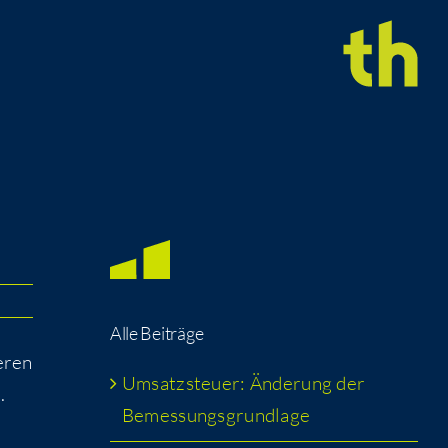
Alle Bei­trä­ge
e­ren
Umsatz­steu­er: Ände­rung der
.
Bemessungsgrundlage