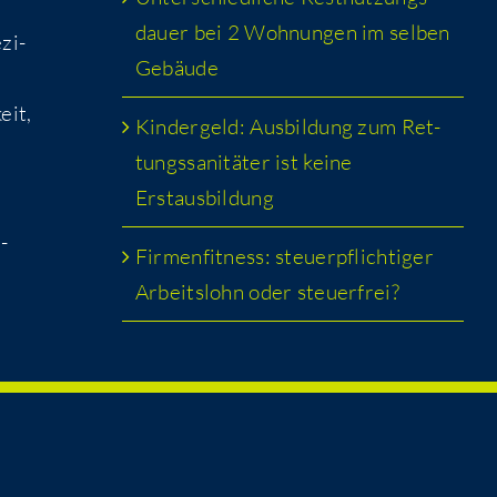
dau­er bei 2 Woh­nun­gen im sel­ben
zi­
Gebäude
eit,
Kin­der­geld: Aus­bil­dung zum Ret­
tungs­sa­ni­tä­ter ist kei­ne
Erstausbildung
h­
Fir­men­fit­ness: steu­er­pflich­ti­ger
Arbeits­lohn oder steuerfrei?