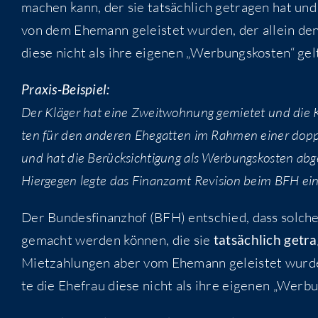
machen kann, der sie tat­säch­lich getra­gen hat und v
von dem Ehe­mann geleis­tet wur­den, der allein den M
die­se nicht als ihre eige­nen „Wer­bungs­kos­ten“ ge
Pra­xis-Bei­spiel:
Der Klä­ger hat eine Zweit­woh­nung gemie­tet und die Ko
ten für den ande­ren Ehe­gat­ten im Rah­men einer dop­p
und hat die Berück­sich­ti­gung als Wer­bungs­kos­ten abg
Hier­ge­gen leg­te das Finanz­amt Revi­si­on beim BFH ein
Der Bun­des­fi­nanz­hof (BFH) ent­schied, dass sol­ch
gemacht wer­den kön­nen, die sie
tat­säch­lich getra
Miet­zah­lun­gen aber vom Ehe­mann geleis­tet wur­de
te die Ehe­frau die­se nicht als ihre eige­nen „Wer­b