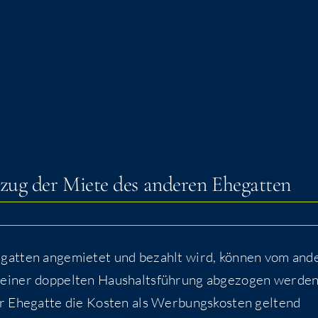
bzug der Mie­te des ande­ren Ehegatten
gat­ten ange­mie­tet und bezahlt wird, kön­nen vom and
einer dop­pel­ten Haus­halts­füh­rung abge­zo­gen wer­den
r Ehe­gat­te die Kos­ten als Wer­bungs­kos­ten gel­tend