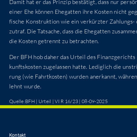
Damit hat er das Prin­zip bestä­tigt, dass nur per­sö
einer Ehe kön­nen Ehe­gat­ten ihre Kos­ten nicht gege
fi­sche Kon­struk­ti­on wie ein ver­kürz­ter Zah­lungs
zutraf. Die Tat­sa­che, dass die Ehe­gat­ten zusam­men
die Kos­ten getrennt zu betrachten.
Der BFH hob daher das Urteil des Finanz­ge­richts au
kunfts­kos­ten zuge­las­sen hat­te. Ledig­lich die unstr
rung (wie Fahrt­kos­ten) wur­den aner­kannt, wäh­ren
lehnt wurde.
Quelle:BFH | Urteil | VI R 16/23 | 08-09-2025
Kon­takt