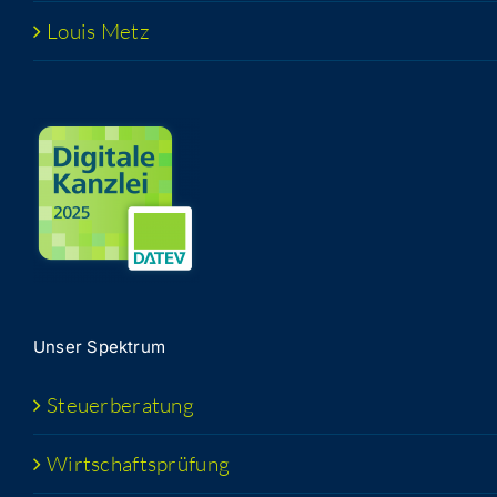
Lou­is Metz
Unser Spek­trum
Steu­er­be­ra­tung
Wirt­schafts­prü­fung