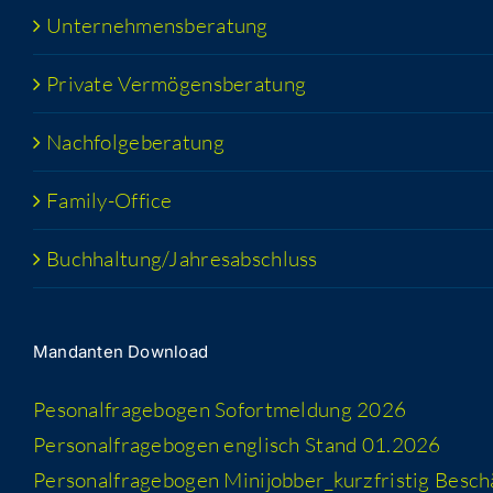
Unter­neh­mens­be­ra­tung
Pri­va­te Vermögensberatung
Nach­fol­ge­be­ra­tung
Fami­­ly-Office
Buchhaltung/​​Jahresabschluss
Man­dan­ten Download
Peso­nal­fra­ge­bo­gen Sofort­mel­dung 2026
Per­so­nal­fra­ge­bo­gen eng­lisch Stand 01.2026
Per­so­nal­fra­ge­bo­gen Minijobber_​kurzfristig Besc