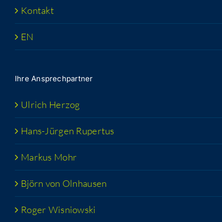
Kon­takt
EN
Ihre Ansprech­part­ner
Ulrich Her­zog
Hans-Jür­­gen Rupertus
Mar­kus Mohr
Björn von Olnhausen
Roger Wis­niow­ski