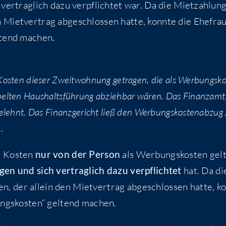
er­trag­lich dazu ver­pflich­tet war. Da die Miet­zah­lun­
iet­ver­trag abge­schlos­sen hat­te, konn­te die Ehe­fra
l­tend machen.
s­ten die­ser Zweit­woh­nung getra­gen, die als Wer­bungs­ko
el­ten Haus­halts­füh­rung abzieh­bar wären. Das Finanz­amt
e­lehnt. Das Finanz­ge­richt ließ den Wer­bungs­kos­ten­ab­zug 
.
e Kos­ten
nur von der Per­son
als Wer­bungs­kos­ten gel­
­gen und sich ver­trag­lich dazu ver­pflich­tet
hat. Da di
n, der allein den Miet­ver­trag abge­schlos­sen hat­te, k
ungs­kos­ten“ gel­tend machen.