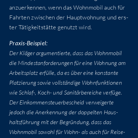
anzu­er­ken­nen, wenn das Wohn­mo­bil auch für
Fahr­ten zwi­schen der Haupt­woh­nung und ers­
ter Tätig­keit­stät­te genutzt wird.
Pra­xis-Bei­spiel:
Der Klä­ger argu­men­tier­te, dass das Wohn­mo­bil
die Min­dest­an­for­de­run­gen für eine Woh­nung am
Arbeits­platz erfül­le, da es über eine kon­stan­te
Plat­zie­rung sowie voll­stän­di­ge Wohn­funk­tio­nen
wie Schlaf-, Koch- und Sani­tär­be­rei­che ver­fü­ge.
Der Ein­kom­men­steu­er­be­scheid ver­wei­ger­te
jedoch die Aner­ken­nung der dop­pel­ten Haus­
halts­füh­rung mit der Begrün­dung, dass das
Wohn­mo­bil sowohl für Wohn- als auch für Rei­se­