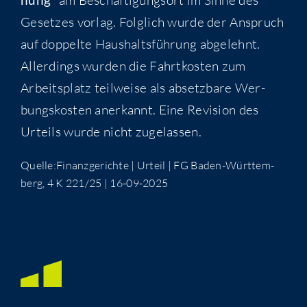
Geset­zes vor­lag. Folg­lich wur­de der Anspruch
auf dop­pel­te Haus­halts­füh­rung abge­lehnt.
Aller­dings wur­den die Fahrt­kos­ten zum
Arbeits­platz teil­wei­se als absetz­ba­re Wer­
bungs­kos­ten aner­kannt. Eine Revi­si­on des
Urteils wur­de nicht zugelassen.
Quelle:Finanzgerichte | Urteil | FG Baden-Würt­tem­
berg, 4 K 221/25 | 16-09-2025