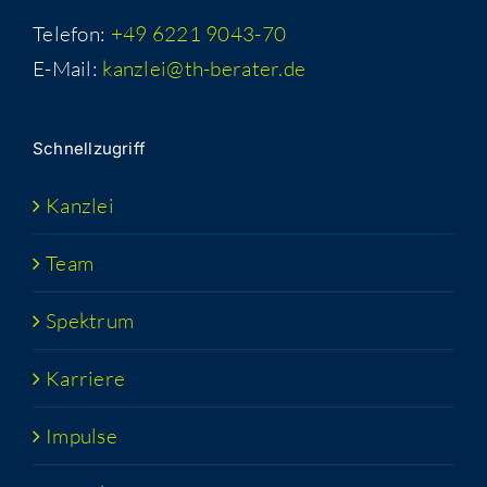
Telefon:
+49 6221 9043-70
E-Mail:
kanzlei@th-berater.de
Schnell­zu­griff
Kanz­lei
Team
Spek­trum
Kar­rie­re
Impul­se