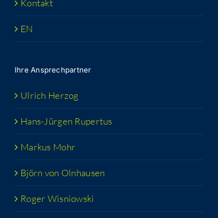
Kon­takt
EN
Ihre Ansprech­part­ner
Ulrich Her­zog
Hans-Jür­­gen Rupertus
Mar­kus Mohr
Björn von Olnhausen
Roger Wis­niow­ski