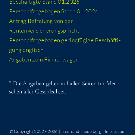
Beschäf­tig­te Stand 01.2026
Per­so­nal­fra­ge­bo­gen Stand 01.2026
Antrag Befrei­ung von der
Rentenversicherungspflicht
Per­so­nal­fra­ge­bo­gen gering­fü­gi­ge Beschäf­ti­
gung englisch
Anga­ben zum Firmenwagen
* Die Anga­ben gel­ten auf allen Sei­ten für Men­
schen aller Geschlechter.
© Copyright 2022 -
2026 | Treuhand Heidelberg |
Impressum