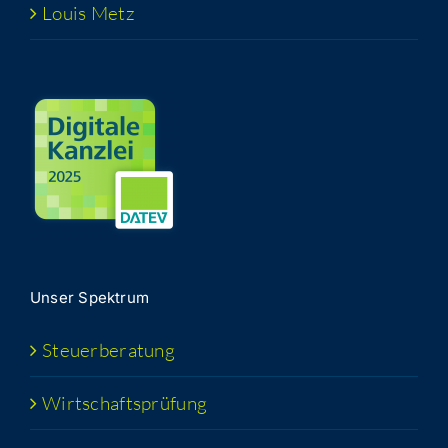
Lou­is Metz
Unser Spek­trum
Steu­er­be­ra­tung
Wirt­schafts­prü­fung