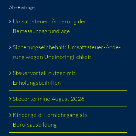
Alle Bei­trä­ge
Umsatz­steu­er: Ände­rung der
Bemessungsgrundlage
Siche­rungs­ein­be­halt: Umsatz­steu­er-Ände­
rung wegen Uneinbringlichkeit
Steu­er­vor­teil nut­zen mit
Erholungsbeihilfen
Steu­er­ter­mi­ne August 2026
Kin­der­geld: Fern­lehr­gang als
Berufsausbildung