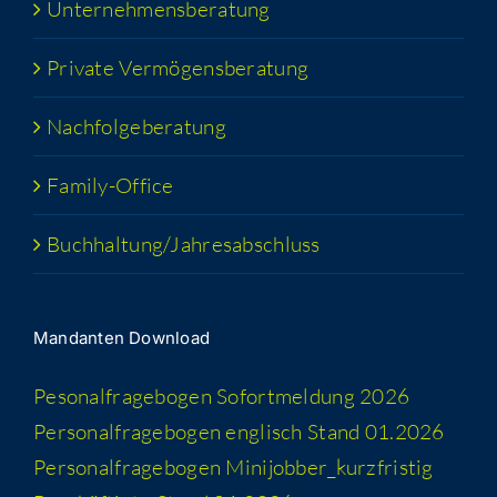
Unter­neh­mens­be­ra­tung
Pri­va­te Vermögensberatung
Nach­fol­ge­be­ra­tung
Fami­­ly-Office
Buchhaltung/​​Jahresabschluss
Man­dan­ten Download
Peso­nal­fra­ge­bo­gen Sofort­mel­dung 2026
Per­so­nal­fra­ge­bo­gen eng­lisch Stand 01.2026
Per­so­nal­fra­ge­bo­gen Minijobber_​kurzfristig