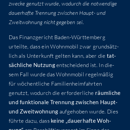
zwe­cke genutzt wur­de, wodurch die not­wen­di­ge
dau­er­haf­te Tren­nung zwi­schen Haupt- und
Zweit­woh­nung nicht gege­ben sei.
Das Finanz­ge­richt Baden-Würt­tem­berg
urteil­te, dass ein Wohn­mo­bil zwar grund­sätz­
lich als Unter­kunft gel­ten kann, aber die
tat­
säch­li­che Nut­zung
ent­schei­dend ist. In die­
sem Fall wur­de das Wohn­mo­bil regel­mä­ßig
für wöchent­li­che Fami­li­en­heim­fahr­ten
genutzt, wodurch die erfor­der­li­che
räum­li­che
und funk­tio­na­le Tren­nung zwi­schen Haupt-
und Zweit­woh­nung
auf­ge­ho­ben wur­de. Dies
führ­te dazu, dass
kei­ne „dau­er­haf­te Woh­
nung“
am Beschäf­ti­gungs­ort im Sin­ne des