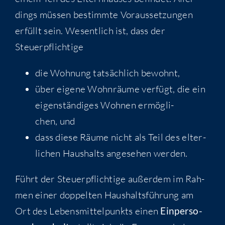
dings müs­sen bestimm­te Vor­aus­set­zun­gen
erfüllt sein. Wesent­lich ist, dass der
Steuerpflichtige
die Woh­nung tat­säch­lich bewohnt,
über eige­ne Wohn­räu­me ver­fügt, die ein
eigen­stän­di­ges Woh­nen ermög­li­
chen, und
dass die­se Räu­me nicht als Teil des elter­
li­chen Haus­halts ange­se­hen werden.
Führt der Steu­er­pflich­ti­ge außer­dem im Rah­
men einer dop­pel­ten Haus­halts­füh­rung am
Ort des Lebens­mit­tel­punkts einen
Ein­per­so­