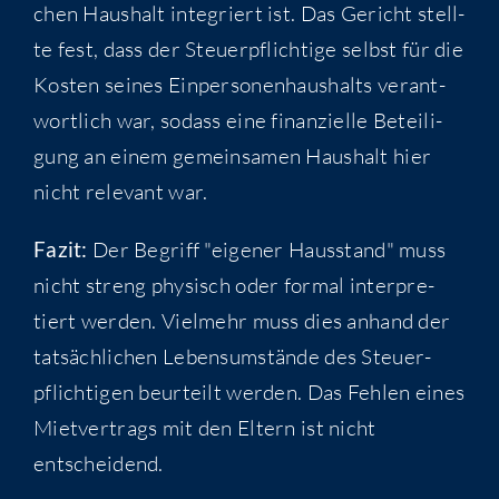
chen Haus­halt inte­griert ist. Das Gericht stell­
te fest, dass der Steu­er­pflich­ti­ge selbst für die
Kos­ten sei­nes Ein­per­so­nen­haus­halts ver­ant­
wort­lich war, sodass eine finan­zi­el­le Betei­li­
gung an einem gemein­sa­men Haus­halt hier
nicht rele­vant war.
Fazit:
Der Begriff "eige­ner Haus­stand" muss
nicht streng phy­sisch oder for­mal inter­pre­
tiert wer­den. Viel­mehr muss dies anhand der
tat­säch­li­chen Lebens­um­stän­de des Steu­er­
pflich­ti­gen beur­teilt wer­den. Das Feh­len eines
Miet­ver­trags mit den Eltern ist nicht
entscheidend.