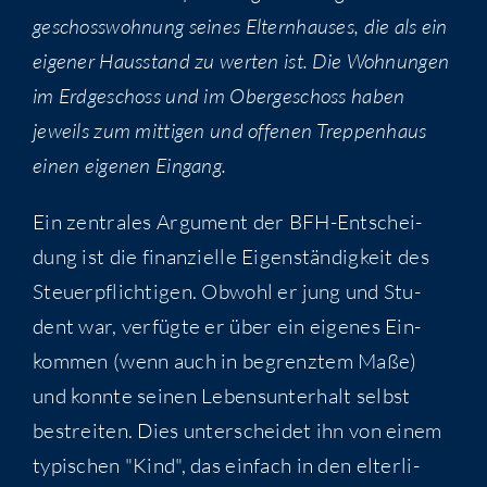
ge­schoss­woh­nung sei­nes Eltern­hau­ses, die als ein
eige­ner Haus­stand zu wer­ten ist. Die Woh­nun­gen
im Erd­ge­schoss und im Ober­ge­schoss haben
jeweils zum mit­ti­gen und offe­nen Trep­pen­haus
einen eige­nen Eingang.
Ein zen­tra­les Argu­ment der BFH-Ent­schei­
dung ist die finan­zi­el­le Eigen­stän­dig­keit des
Steu­er­pflich­ti­gen. Obwohl er jung und Stu­
dent war, ver­füg­te er über ein eige­nes Ein­
kom­men (wenn auch in begrenz­tem Maße)
und konn­te sei­nen Lebens­un­ter­halt selbst
bestrei­ten. Dies unter­schei­det ihn von einem
typi­schen "Kind", das ein­fach in den elter­li­