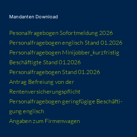
Man­dan­ten Download
Peso­nal­fra­ge­bo­gen Sofort­mel­dung 2026
Per­so­nal­fra­ge­bo­gen eng­lisch Stand 01.2026
Per­so­nal­fra­ge­bo­gen Minijobber_​kurzfristig
Beschäf­tig­te Stand 01.2026
Per­so­nal­fra­ge­bo­gen Stand 01.2026
Antrag Befrei­ung von der
Rentenversicherungspflicht
Per­so­nal­fra­ge­bo­gen gering­fü­gi­ge Beschäf­ti­
gung englisch
Anga­ben zum Firmenwagen