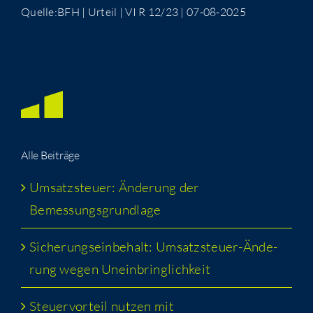
Quelle:BFH | Urteil | VI R 12/23 | 07-08-2025
Alle Bei­trä­ge
Umsatz­steu­er: Ände­rung der
Bemessungsgrundlage
Siche­rungs­ein­be­halt: Umsatz­steu­er-Ände­
rung wegen Uneinbringlichkeit
Steu­er­vor­teil nut­zen mit