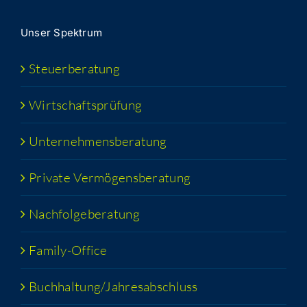
Unser Spek­trum
Steu­er­be­ra­tung
Wirt­schafts­prü­fung
Unter­neh­mens­be­ra­tung
Pri­va­te Vermögensberatung
Nach­fol­ge­be­ra­tung
Fami­­ly-Office
Buchhaltung/​​Jahresabschluss