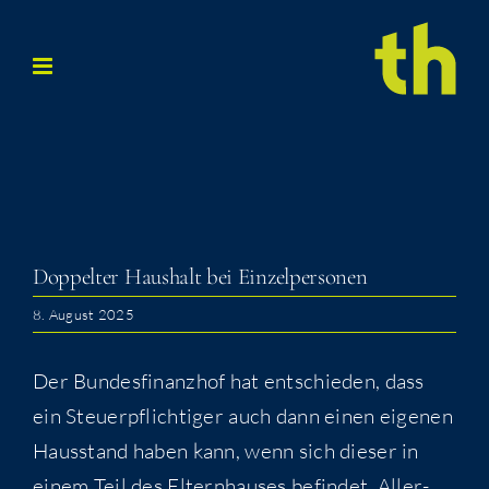
Zum
Inhalt
springen
Dop­pel­ter Haus­halt bei Einzelpersonen
8. August 2025
Der Bun­des­fi­nanz­hof hat ent­schie­den, dass
ein Steu­er­pflich­ti­ger auch dann einen eige­nen
Haus­stand haben kann, wenn sich die­ser in
einem Teil des Eltern­hau­ses befin­det. Aller­