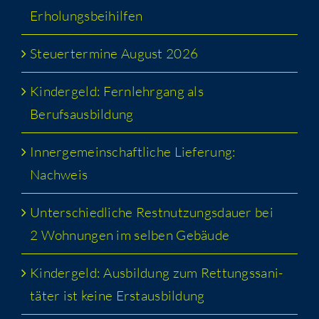
Erholungsbeihilfen
Steu­er­ter­mi­ne August 2026
Kin­der­geld: Fern­lehr­gang als
Berufsausbildung
Inner­ge­mein­schaft­li­che Lie­fe­rung:
Nachweis
Unter­schied­li­che Rest­nut­zungs­dau­er bei
2 Woh­nun­gen im sel­ben Gebäude
Kin­der­geld: Aus­bil­dung zum Ret­tungs­sa­ni­
tä­ter ist kei­ne Erstausbildung