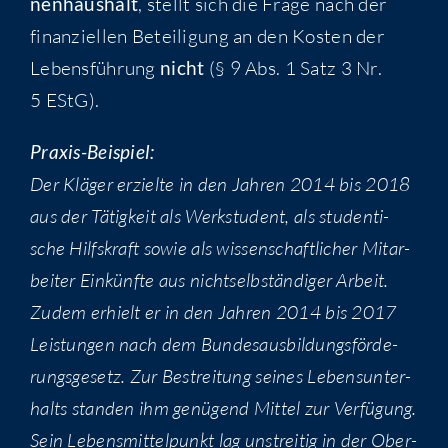
nen­haus­halt
, stellt sich die Fra­ge nach der
finan­zi­el­len Betei­li­gung an den Kos­ten der
Lebens­füh­rung
nicht
(§ 9 Abs. 1 Satz 3 Nr.
5 EStG).
Pra­xis-Bei­spiel:
Der Klä­ger erziel­te in den Jah­ren 2014 bis 2018
aus der Tätig­keit als Werk­stu­dent, als stu­den­ti­
sche Hilfs­kraft sowie als wis­sen­schaft­li­cher Mit­ar­
bei­ter Ein­künf­te aus nicht­selb­stän­di­ger Arbeit.
Zudem erhielt er in den Jah­ren 2014 bis 2017
Leis­tun­gen nach dem Bun­des­aus­bil­dungs­för­de­
rungs­ge­setz. Zur Bestrei­tung sei­nes Lebens­un­ter­
halts stan­den ihm genü­gend Mit­tel zur Ver­fü­gung.
Sein Lebens­mit­tel­punkt lag unstrei­tig in der Ober­