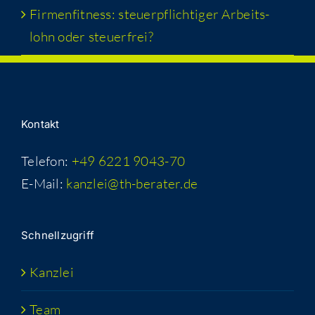
Fir­men­fit­ness: steu­er­pflich­ti­ger Arbeits­
lohn oder steuerfrei?
Kon­takt
Telefon:
+49 6221 9043-70
E-Mail:
kanzlei@th-berater.de
Schnell­zu­griff
Kanz­lei
Team