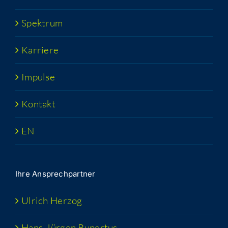
Spek­trum
Kar­rie­re
Impul­se
Kon­takt
EN
Ihre Ansprech­part­ner
Ulrich Her­zog
Hans-Jür­­gen Rupertus