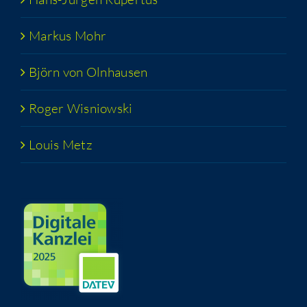
Mar­kus Mohr
Björn von Olnhausen
Roger Wis­niow­ski
Lou­is Metz