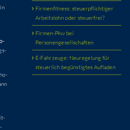
 in
Fir­men­fit­ness: steu­er­pflich­ti­ger
Arbeits­lohn oder steuerfrei?
Fir­men-Pkw bei
o­
Personengesellschaften
gs­
E-Fahr­zeu­ge: Neu­re­ge­lung für
steu­er­lich begüns­tig­tes Aufladen
rho­
kann
it­
­