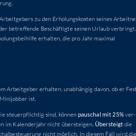
erung.
es Arbeit­ge­bers zu den Erho­lungs­kos­ten sei­nes Arbeit­n
der betref­fen­de Beschäf­tig­te sei­nen Urlaub ver­bringt
ho­lungs­bei­hil­fe erhal­ten, die pro Jahr maximal
om Arbeit­ge­ber erhal­ten, unab­hän­gig davon, ob er Fest
 Mini­job­ber ist.
die steu­er­pflich­tig sind, kön­nen
pau­schal mit 25%
ver­
en im Kalen­der­jahr nicht über­stei­gen.
Über­steigt
die
­schal­be­steue­rung nicht mög­lich. In die­sem Fall wird di