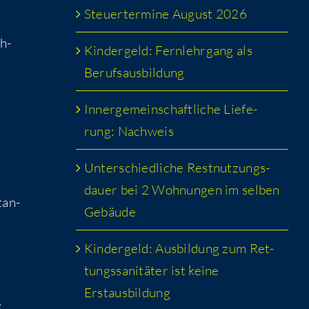
Steu­er­ter­mi­ne August 2026
eh­
Kin­der­geld: Fern­lehr­gang als
,
Berufsausbildung
Inner­ge­mein­schaft­li­che Lie­fe­
rung: Nachweis
Unter­schied­li­che Rest­nut­zungs­
dau­er bei 2 Woh­nun­gen im sel­ben
­an­
Gebäude
Kin­der­geld: Aus­bil­dung zum Ret­
tungs­sa­ni­tä­ter ist kei­ne
Erstausbildung
e