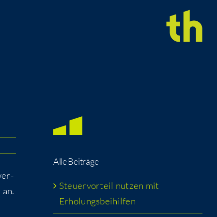
Alle Bei­trä­ge
wer­
Steu­er­vor­teil nut­zen mit
 an.
Erholungsbeihilfen