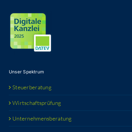
Unser Spek­trum
Steu­er­be­ra­tung
Wirt­schafts­prü­fung
Unter­neh­mens­be­ra­tung