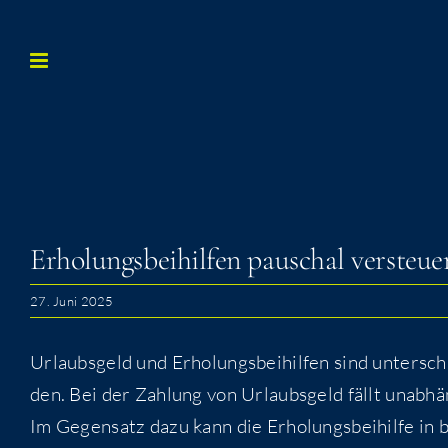
Zum
Inhalt
springen
Erho­lungs­bei­hil­fen pau­schal versteue
27. Juni 2025
Urlaubs­geld und Erho­lungs­bei­hil­fen sind unter­sch
den. Bei der Zah­lung von Urlaubs­geld fällt unab­hän
Im Gegen­satz dazu kann die Erho­lungs­bei­hil­fe in