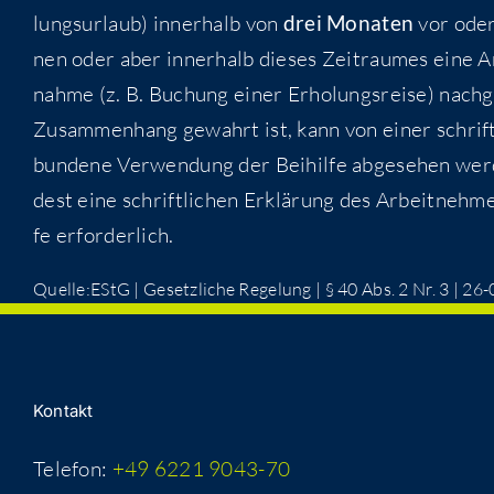
lungs­ur­laub) inner­halb von
drei Mona­ten
vor oder 
nen oder aber inner­halb die­ses Zeit­rau­mes eine An
nah­me (z. B. Buchung einer Erho­lungs­rei­se) nach­ge
Zusam­men­hang gewahrt ist, kann von einer schrift­
bun­de­ne Ver­wen­dung der Bei­hil­fe abge­se­hen wer
dest eine schrift­li­chen Erklä­rung des Arbeit­neh­m
fe erforderlich.
Quelle:EStG | Gesetz­li­che Rege­lung | § 40 Abs. 2 Nr. 3 | 2
Kon­takt
Telefon:
+49 6221 9043-70