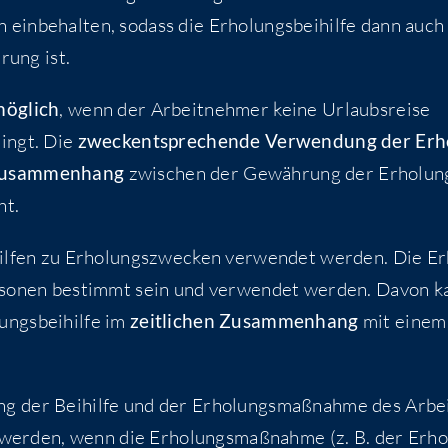
ein­be­hal­ten, sodass die Erho­lungs­bei­hil­fe dann auch
e­rung ist.
ög­lich
, wenn der Arbeit­neh­mer kei­ne Urlaubs­rei­se
ringt. Die
zweck­ent­spre­chen­de Ver­wen­dung der Erh
 Zusam­men­hang
zwi­schen der Gewäh­rung der Erho­lun
ht.
hil­fen zu Erho­lungs­zwe­cken ver­wen­det wer­den. Die E
Per­so­nen bestimmt sein und ver­wen­det wer­den. Davon 
ngs­bei­hil­fe im
zeit­li­chen Zusam­men­hang
mit einem
ng der Bei­hil­fe und der Erho­lungs­maß­nah­me des Arbe
wer­den, wenn die Erho­lungs­maß­nah­me (z. B. der Erho