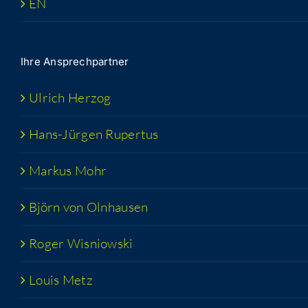
EN
Ihre Ansprech­part­ner
Ulrich Her­zog
Hans-Jür­­gen Rupertus
Mar­kus Mohr
Björn von Olnhausen
Roger Wis­niow­ski
Lou­is Metz