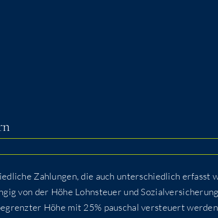
rn
ied­li­che Zah­lun­gen, die auch unter­schied­lich erfasst 
­gig von der Höhe Lohn­steu­er und Sozi­al­ver­si­che­rung
 begrenz­ter Höhe mit 25% pau­schal ver­steu­ert wer­den