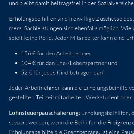
und bleibt damit bei­trags­frei in der Sozialversich
Erho­lungs­bei­hil­fen sind frei­wil­li­ge Zuschüs­se d
mers. Sach­leis­tun­gen sind eben­falls mög­lich. Wie 
spielt kei­ne Rol­le. Jeder Mit­ar­bei­ter kann eine Er
156 € für den Arbeitnehmer,
104 € für den Ehe-/Le­bens­part­ner und
52 € für jedes Kind betra­gen darf.
Jeder Arbeit­neh­mer kann die Erho­lungs­bei­hil­fe v
ge­stell­ter, Teil­zeit­mit­ar­bei­ter, Werk­stu­dent oder
Lohn­steu­er­pau­scha­lie­rung:
Erho­lungs­bei­hil­fen, 
steu­ert wer­den, wenn die Bei­hil­fen die Frei­gren­z
Erho­lungs­bei­hil­fe die Grenz­be­trä­ge, ist eine Pau