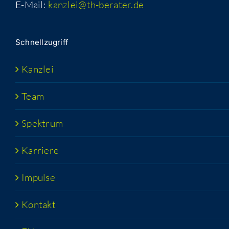
E-Mail:
kanzlei@th-berater.de
Schnell­zu­griff
Kanz­lei
Team
Spek­trum
Kar­rie­re
Impul­se
Kon­takt