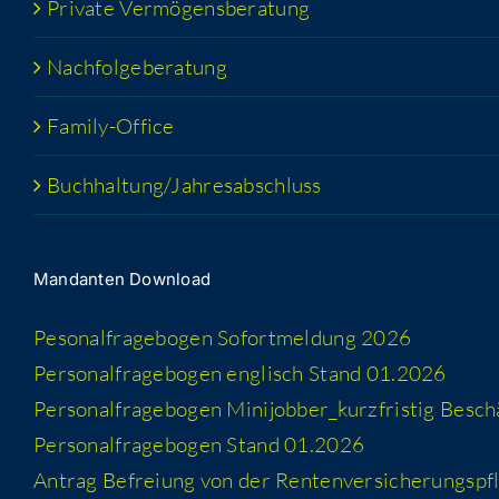
Pri­va­te Vermögensberatung
Nach­fol­ge­be­ra­tung
Fami­­ly-Office
Buchhaltung/​​Jahresabschluss
Man­dan­ten Download
Peso­nal­fra­ge­bo­gen Sofort­mel­dung 2026
Per­so­nal­fra­ge­bo­gen eng­lisch Stand 01.2026
Per­so­nal­fra­ge­bo­gen Minijobber_​kurzfristig Besc
Per­so­nal­fra­ge­bo­gen Stand 01.2026
Antrag Befrei­ung von der Rentenversicherungspfl