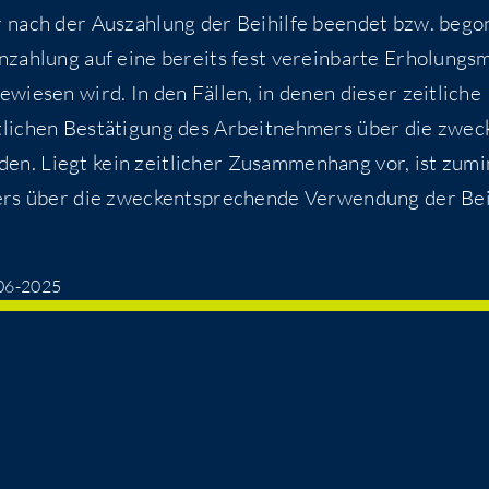
nach der Aus­zah­lung der Bei­hil­fe been­det bzw. bego
zah­lung auf eine bereits fest ver­ein­bar­te Erho­lungs­
­wie­sen wird. In den Fäl­len, in denen die­ser zeit­li­che
li­chen Bestä­ti­gung des Arbeit­neh­mers über die zweck
­den. Liegt kein zeit­li­cher Zusam­men­hang vor, ist zumi
ers über die zweck­ent­spre­chen­de Ver­wen­dung der Bei­
6-06-2025