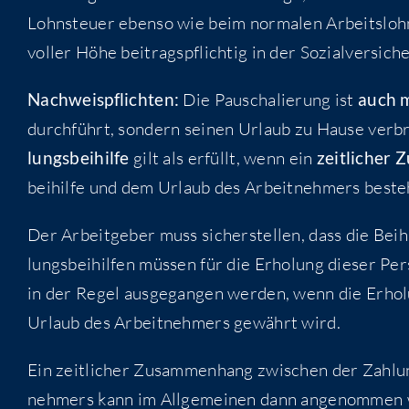
Lohn­steu­er eben­so wie beim nor­ma­len Arbeits­lohn 
vol­ler Höhe bei­trags­pflich­tig in der Sozi­al­ver­si­ch
Nach­weis­pflich­ten:
Die Pau­scha­lie­rung ist
auch m
durch­führt, son­dern sei­nen Urlaub zu Hau­se ver­b
lungs­bei­hil­fe
gilt als erfüllt, wenn ein
zeit­li­cher
bei­hil­fe und dem Urlaub des Arbeit­neh­mers beste
Der Arbeit­ge­ber muss sicher­stel­len, dass die Bei­
lungs­bei­hil­fen müs­sen für die Erho­lung die­ser 
in der Regel aus­ge­gan­gen wer­den, wenn die Erho­lu
Urlaub des Arbeit­neh­mers gewährt wird.
Ein zeit­li­cher Zusam­men­hang zwi­schen der Zah­lu
neh­mers kann im All­ge­mei­nen dann ange­nom­men 