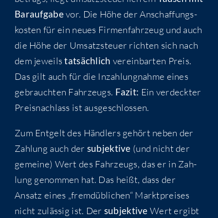
Bar­auf­ga­be
vor. Die Höhe der Anschaf­fungs­
kos­ten für ein neu­es Fir­men­fahr­zeug und auch
die Höhe der Umsatz­steu­er rich­ten sich nach
dem jeweils
tat­säch­lich
ver­ein­bar­ten Preis.
Das gilt auch für die Inzah­lung­nah­me eines
gebrauch­ten Fahr­zeugs.
Fazit:
Ein ver­deck­ter
Preis­nach­lass ist ausgeschlossen.
Zum Ent­gelt des Händ­lers gehört neben der
Zah­lung auch der
sub­jek­ti­ve
(und nicht der
gemei­ne) Wert des Fahr­zeugs, das er in Zah­
lung genom­men hat. Das heißt, dass der
Ansatz eines „fremd­üb­li­chen“ Markt­prei­ses
nicht zuläs­sig ist. Der
sub­jek­ti­ve
Wert ergibt