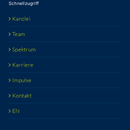
Schnell­zu­griff
Kanz­lei
Team
Spek­trum
Kar­rie­re
Impul­se
Kon­takt
EN