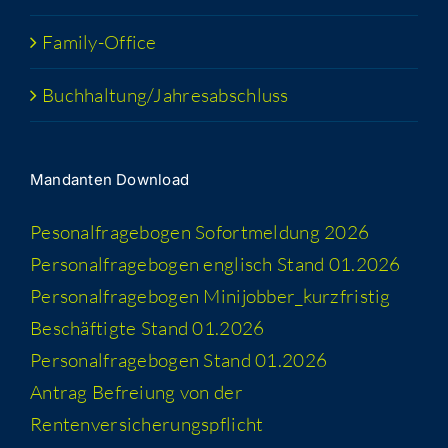
Fami­­ly-Office
Buchhaltung/​​Jahresabschluss
Man­dan­ten Download
Peso­nal­fra­ge­bo­gen Sofort­mel­dung 2026
Per­so­nal­fra­ge­bo­gen eng­lisch Stand 01.2026
Per­so­nal­fra­ge­bo­gen Minijobber_​kurzfristig
Beschäf­tig­te Stand 01.2026
Per­so­nal­fra­ge­bo­gen Stand 01.2026
Antrag Befrei­ung von der
Rentenversicherungspflicht