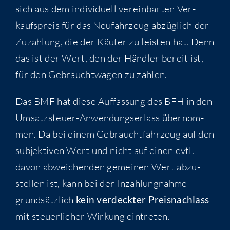
sich aus dem indi­vi­du­ell ver­ein­bar­ten Ver­
kaufs­preis für das Neu­fahr­zeug abzüg­lich der
Zuzah­lung, die der Käu­fer zu leis­ten hat. Denn
das ist der Wert, den der Händ­ler bereit ist,
für den Gebraucht­wa­gen zu zahlen.
Das BMF hat die­se Auf­fas­sung des BFH in den
Umsatz­steu­er-Anwen­dungs­er­lass über­nom­
men. Da bei einem Gebraucht­fahr­zeug auf den
sub­jek­ti­ven Wert und nicht auf einen evtl.
davon abwei­chen­den gemei­nen Wert abzu­
stel­len ist, kann bei der Inzah­lung­nah­me
grund­sätz­lich
kein ver­deck­ter Preis­nach­lass
mit steu­er­li­cher Wir­kung eintreten.