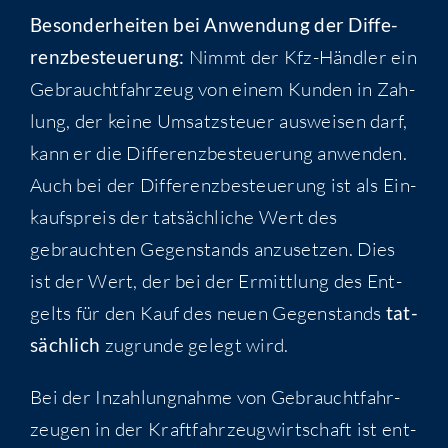
Beson­der­hei­ten bei Anwen­dung der Dif­fe­
renz­be­steue­rung:
Nimmt der Kfz-Händ­ler ein
Gebraucht­fahr­zeug von einem Kun­den in Zah­
lung, der kei­ne Umsatz­steu­er aus­wei­sen darf,
kann er die Dif­fe­renz­be­steue­rung anwen­den.
Auch bei der Dif­fe­renz­be­steue­rung ist als Ein­
kaufs­preis der tat­säch­li­che Wert des
gebrauch­ten Gegen­stands anzu­set­zen. Dies
ist der Wert, der bei der Ermitt­lung des Ent­
gelts für den Kauf des neu­en Gegen­stands
tat­
säch­lich
zugrun­de gelegt wird.
Bei der Inzah­lung­nah­me von Gebraucht­fahr­
zeu­gen in der Kraft­fahr­zeug­wirt­schaft ist ent­