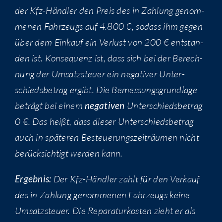
der Kfz-Händ­ler den Preis des in Zah­lung genom­
me­nen Fahr­zeugs auf 4.800 €, sodass ihm gegen­
über dem Ein­kauf ein Ver­lust von 200 € ent­stan­
den ist. Kon­se­quenz ist, dass sich bei der Berech­
nung der Umsatz­steu­er ein nega­ti­ver Unter­
schieds­be­trag ergibt. Die Bemes­sungs­grund­la­ge
beträgt bei einem
nega­ti­ven
Unter­schieds­be­trag
0 €. Das heißt, dass die­ser Unter­schieds­be­trag
auch in spä­te­ren Besteue­rungs­zeit­räu­men nicht
berück­sich­tigt wer­den kann.
Ergeb­nis:
Der Kfz-Händ­ler zahlt für den Ver­kauf
des in Zah­lung genom­me­nen Fahr­zeugs kei­ne
Umsatz­steu­er. Die Repa­ra­tur­kos­ten zieht er als