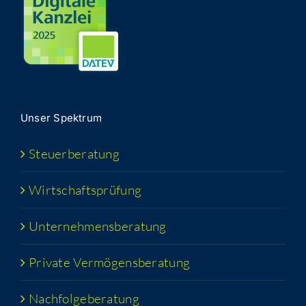
Unser Spek­trum
Steu­er­be­ra­tung
Wirt­schafts­prü­fung
Unter­neh­mens­be­ra­tung
Pri­va­te Vermögensberatung
Nach­fol­ge­be­ra­tung