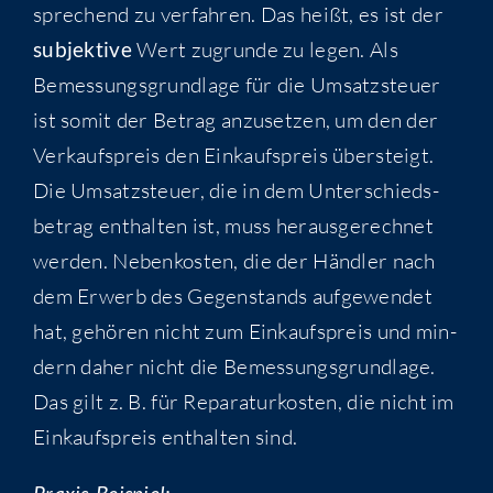
spre­chend zu ver­fah­ren. Das heißt, es ist der
sub­jek­ti­ve
Wert zugrun­de zu legen. Als
Bemes­sungs­grund­la­ge für die Umsatz­steu­er
ist somit der Betrag anzu­set­zen, um den der
Ver­kaufs­preis den Ein­kaufs­preis über­steigt.
Die Umsatz­steu­er, die in dem Unter­schieds­
be­trag ent­hal­ten ist, muss her­aus­ge­rech­net
wer­den. Neben­kos­ten, die der Händ­ler nach
dem Erwerb des Gegen­stands auf­ge­wen­det
hat, gehö­ren nicht zum Ein­kaufs­preis und min­
dern daher nicht die Bemes­sungs­grund­la­ge.
Das gilt z. B. für Repa­ra­tur­kos­ten, die nicht im
Ein­kaufs­preis ent­hal­ten sind.