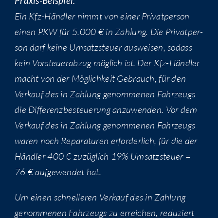
Pra­xis-Bei­spiel:
Ein Kfz-Händ­ler nimmt von einer Pri­vat­per­son
einen PKW für 5.000 € in Zah­lung. Die Pri­vat­per­
son darf kei­ne Umsatz­steu­er aus­wei­sen, sodass
kein Vor­steu­er­ab­zug mög­lich ist. Der Kfz-Händ­ler
macht von der Mög­lich­keit Gebrauch, für den
Ver­kauf des in Zah­lung genom­me­nen Fahr­zeugs
die Dif­fe­renz­be­steue­rung anzu­wen­den. Vor dem
Ver­kauf des in Zah­lung genom­me­nen Fahr­zeugs
waren noch Repa­ra­tu­ren erfor­der­lich, für die der
Händ­ler 400 € zuzüg­lich 19% Umsatz­steu­er =
76 € auf­ge­wen­det hat.
Um einen schnel­le­ren Ver­kauf des in Zah­lung
genom­me­nen Fahr­zeugs zu errei­chen, redu­ziert