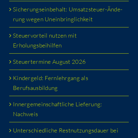
Siche­rungs­ein­be­halt: Umsatz­steu­er-Ände­
rung wegen Uneinbringlichkeit
Steu­er­vor­teil nut­zen mit
Erholungsbeihilfen
Steu­er­ter­mi­ne August 2026
Kin­der­geld: Fern­lehr­gang als
Berufsausbildung
Inner­ge­mein­schaft­li­che Lie­fe­rung:
Nachweis
Unter­schied­li­che Rest­nut­zungs­dau­er bei