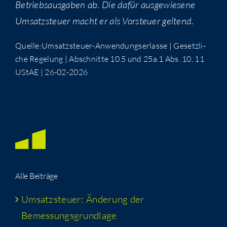
Betriebs­aus­ga­ben ab. Die dafür aus­ge­wie­se­ne
Umsatz­steu­er macht er als Vor­steu­er geltend.
Quelle:Umsatzsteuer-Anwendungserlasse | Gesetz­li­
che Rege­lung | Abschnit­te 10.5 und 25a.1 Abs. 10, 11
UStAE | 26-02-2026
Alle Bei­trä­ge
Umsatz­steu­er: Ände­rung der
Bemessungsgrundlage