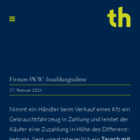
Zum
Inhalt
springen
Fir­men-PKW: Inzahlungnahme
27. Februar 2026
Nimmt ein Händ­ler beim Ver­kauf eines Kfz ein
Gebraucht­fahr­zeug in Zah­lung und leis­tet der
Käu­fer eine Zuzah­lung in Höhe des Dif­fe­renz­
be­trags, liegt umsatz­steu­er­lich ein
Tausch mit