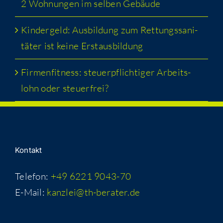
2 Woh­nun­gen im sel­ben Gebäude
Kin­der­geld: Aus­bil­dung zum Ret­tungs­sa­ni­
tä­ter ist kei­ne Erstausbildung
Fir­men­fit­ness: steu­er­pflich­ti­ger Arbeits­
lohn oder steuerfrei?
Kon­takt
Telefon:
+49 6221 9043-70
E-Mail:
kanzlei@th-berater.de