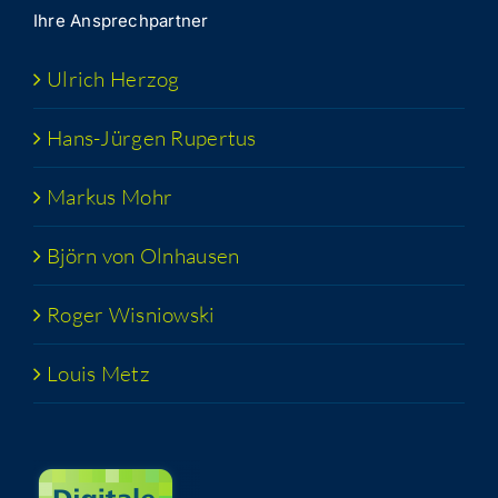
Ihre Ansprech­part­ner
Ulrich Her­zog
Hans-Jür­­gen Rupertus
Mar­kus Mohr
Björn von Olnhausen
Roger Wis­niow­ski
Lou­is Metz