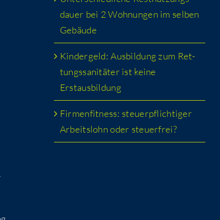
dau­er bei 2 Woh­nun­gen im sel­ben
Gebäude
Kin­der­geld: Aus­bil­dung zum Ret­
tungs­sa­ni­tä­ter ist kei­ne
Erstausbildung
Fir­men­fit­ness: steu­er­pflich­ti­ger
Arbeits­lohn oder steuerfrei?
r
ng