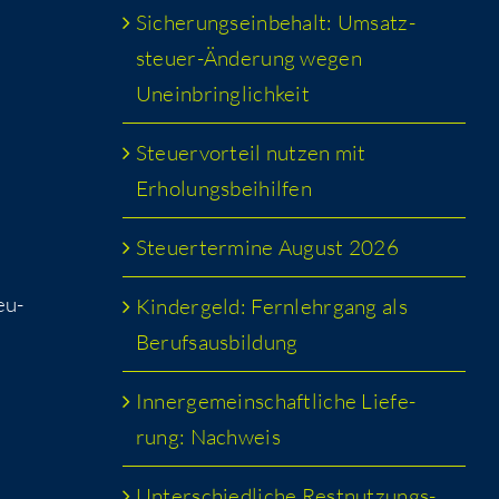
Siche­rungs­ein­be­halt: Umsatz­
steu­er-Ände­rung wegen
Uneinbringlichkeit
Steu­er­vor­teil nut­zen mit
Erholungsbeihilfen
Steu­er­ter­mi­ne August 2026
eu­
Kin­der­geld: Fern­lehr­gang als
Berufsausbildung
Inner­ge­mein­schaft­li­che Lie­fe­
rung: Nachweis
Unter­schied­li­che Rest­nut­zungs­