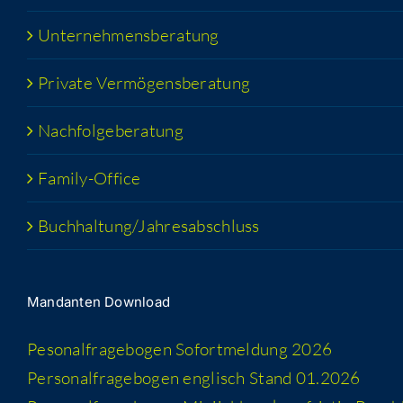
Unter­neh­mens­be­ra­tung
Pri­va­te Vermögensberatung
Nach­fol­ge­be­ra­tung
Fami­­ly-Office
Buchhaltung/​​Jahresabschluss
Man­dan­ten Download
Peso­nal­fra­ge­bo­gen Sofort­mel­dung 2026
Per­so­nal­fra­ge­bo­gen eng­lisch Stand 01.2026