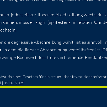
nn er jeder­zeit zur linea­ren Abschrei­bung wech­seln.
zu kön­nen, muss er sogar (spä­tes­tens im letz­ten Jahr d
wechseln.
 die degres­si­ve Abschrei­bung wählt, ist es sinn­voll i
n
, in dem die linea­re Abschrei­bung vor­teil­haf­ter ist. D
wei­li­ge Buch­wert durch die ver­blei­ben­de Rest­lauf­ze
urfs eines Geset­zes für ein steu­er­li­ches Inves­ti­ti­ons­so­fort­pr
nd | 12-06-2025