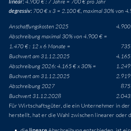
line­ar:
4.900 € : 7 Jah­re = 700 € pro Jahr
degres­siv:
700 € x 3 = 2.100 €, maxi­mal 30% von 4
Anschaf­fungs­kos­ten 2025
4.900
Abschrei­bung maxi­mal 30% von 4.900 € =
1.470 € : 12 x 6 Monate =
735
Buch­wert am 31.12.2025
4.165
Abschrei­bung 2026: 4.165 € x 30% =
1.249
Buch­wert am 31.12.2025
2.919
Abschrei­bung 2027
875
Buch­wert 31.12.2028
2.043
Für Wirt­schafts­gü­ter, die ein Unter­neh­mer in 
her­stellt, hat er die Wahl zwi­schen linea­rer oder 
die
linea­re
Abschrei­bung ent­schie­den, ist ein