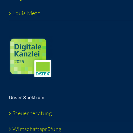
Lou­is Metz
Unser Spek­trum
Steu­er­be­ra­tung
Wirt­schafts­prü­fung