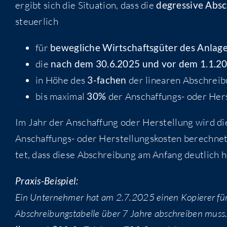
ergibt sich die Situa­ti­on, dass die
degres­si­ve Abs
steuerlich
für
beweg­li­che Wirt­schafts­gü­ter des Anla­g
die
nach dem 30.6.2025 und vor dem 1.1.2
in Höhe des
3-fachen
der linea­ren Abschrei
bis maxi­mal
30%
der Anschaf­fungs- oder Her
Im Jahr der Anschaf­fung oder Her­stel­lung wird 
Anschaf­fungs- oder Her­stel­lungs­kos­ten berech­n
tet, dass die­se Abschrei­bung am Anfang deut­lich h
Pra­xis-Bei­spiel:
Ein Unter­neh­mer hat am 2.7.2025 einen Kopie­rer für 
Abschrei­bungs­ta­bel­le über 7 Jah­re abschrei­ben mus