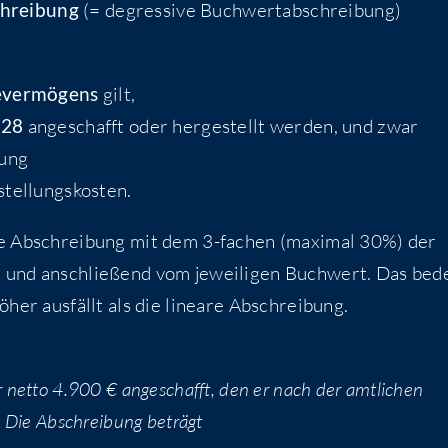
chrei­bung
(= degres­si­ve Buch­wert­ab­schrei­bung)
e­ver­mö­gens
gilt,
028
ange­schafft oder her­ge­stellt wer­den, und zwar
bung
stellungskosten.
die Abschrei­bung mit dem 3-fachen (maxi­mal 30%) der
et und anschlie­ßend vom jewei­li­gen Buch­wert. Das bed
öher aus­fällt als die linea­re Abschreibung.
net­to 4.900 € ange­schafft, den er nach der amt­li­chen
s. Die Abschrei­bung beträgt