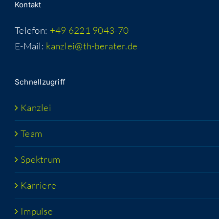
Kon­takt
Telefon:
+49 6221 9043-70
E-Mail:
kanzlei@th-berater.de
Schnell­zu­griff
Kanz­lei
Team
Spek­trum
Kar­rie­re
Impul­se