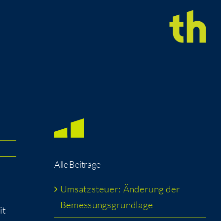
Alle Bei­trä­ge
Umsatz­steu­er: Ände­rung der
Bemessungsgrundlage
it