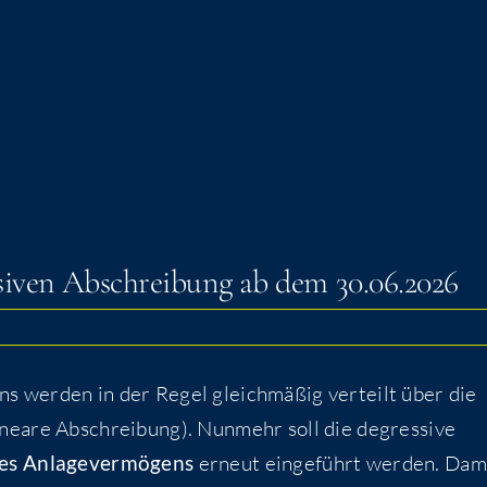
s­si­ven Abschrei­bung ab dem 30.06.2026
ens wer­den in der Regel gleich­mä­ßig ver­teilt über die
inea­re Abschrei­bung). Nun­mehr soll die degres­si­ve
des Anla­ge­ver­mö­gens
erneut ein­ge­führt wer­den. Dam