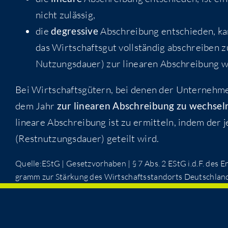
nicht zulässig,
die
degres­si­ve
Abschrei­bung ent­schie­den, ka
das Wirt­schafts­gut voll­stän­dig abschrei­ben 
Nut­zungs­dau­er) zur linea­ren Abschrei­bung 
Bei Wirt­schafts­gü­tern, bei denen der Unter­neh­mer
dem Jahr
zur linea­ren Abschrei­bung zu wech­sel
linea­re Abschrei­bung ist zu ermit­teln, indem der je
(Rest­nut­zungs­dau­er) geteilt wird.
Quelle:EStG | Gesetz­vor­ha­ben | § 7 Abs. 2 EStG i.d.F. des Ent­w
gramm zur Stär­kung des Wirt­schafts­stand­orts Deutsch­la