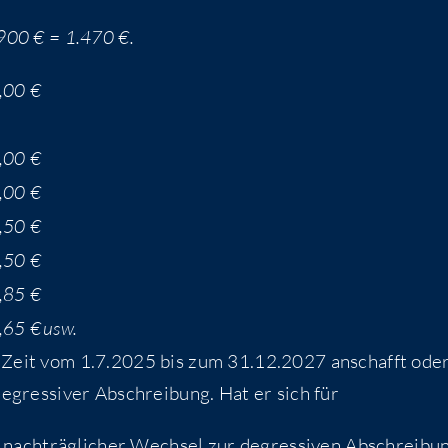
.900 € = 1.470 €.
,00 €
,00 €
,00 €
,50 €
,50 €
,85 €
,65 €
usw.
der Zeit vom 1.7.2025 bis zum 31.12.2027 anschafft ode
degres­si­ver Abschrei­bung. Hat er sich für
 nach­träg­li­cher Wech­sel zur degres­si­ven Abschrei­bu