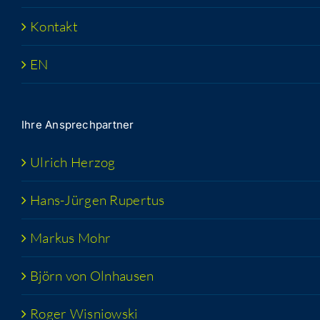
Kon­takt
EN
Ihre Ansprech­part­ner
Ulrich Her­zog
Hans-Jür­­gen Rupertus
Mar­kus Mohr
Björn von Olnhausen
Roger Wis­niow­ski