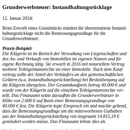
Grund­er­werb­steu­er: Instandhaltungsrücklage
12. Januar 2024
|
Beim Erwerb eines Grund­stücks min­dert die über­nom­me­ne Instand­
hal­tungs­rück­la­ge nicht die Bemes­sungs­grund­la­ge für die
Grunderwerbsteuer.
Pra­xis-Bei­spiel:
Die Klä­ge­rin ist im Bereich der Ver­wal­tung von Lie­gen­schaf­ten und
des An- und Ver­kaufs von Immo­bi­li­en im eige­nen Namen und für
eige­ne Rech­nung tätig. Sie erwarb in 2016 mit nota­ri­el­lem Ver­trag
meh­re­re Teil­ei­gen­tums­rech­te an einer Immo­bi­lie. Nach dem Kauf­
ver­trag soll­te der Anteil des Ver­käu­fers an den gemein­schaft­li­chen
Gel­dern (u.a. Instand­hal­tungs­rück­stel­lung) bei Besitz­über­gang auf
die Klä­ge­rin über­ge­hen. Der Gesamt­kauf­preis betrug 40.000 € und
wur­de von der Klä­ge­rin auf die ein­zel­nen Teil­ei­gen­tums­rech­te ver­
teilt. Das Finanz­amt setz­te dar­auf­hin die Grund­er­werb­steu­er in
Höhe von 2.600 € auf Basis einer Bemes­sungs­grund­la­ge von
40.000 € fest. Die Klä­ge­rin leg­te Ein­spruch ein und mach­te gel­tend,
dass die Bemes­sungs­grund­la­ge um die mit­er­wor­be­nen Gut­ha­ben
aus der Instand­hal­tungs­rück­stel­lung von ins­ge­samt 14.815,19 €
gemin­dert wer­den müs­se. Das Finanz­amt lehn­te dies ab.