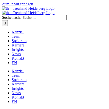
Zum Inhalt springen
Suche nach:
Kanz­lei
Team
Spek­trum
Kar­rie­re
Insights
News
Kon­takt
EN
Kanz­lei
Team
Spek­trum
Kar­rie­re
Insights
News
Kon­takt
EN