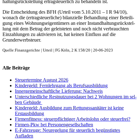
hal­tungs­rück­stel­lung ertrag­steu­er­lich zu behan­deln ist.
Die Ent­schei­dung des BFH (Urteil vom 5.10.2011 – I R 94/10),
wonach die (ertrag­steu­er­li­che) bilan­zi­el­le Behand­lung einer Betei­li­
gung eines Woh­nungs­ei­gen­tü­mers an einer Instand­hal­tungs­rück­stel­
lung mit dem Betrag der geleis­te­ten und noch nicht ver­brauch­ten
Ein­zah­lun­gen zu akti­vie­ren ist, hat kei­nen Ein­fluss auf die
Grunderwerbsteuer.
Quelle:Finanzgerichte | Urteil | FG Köln, 2 K 158/20 | 20-06-2023
Alle Bei­trä­ge
Steu­er­ter­mi­ne August 2026
Kin­der­geld: Fern­lehr­gang als Berufsausbildung
Inner­ge­mein­schaft­li­che Lie­fe­rung: Nachweis
Unter­schied­li­che Rest­nut­zungs­dau­er bei 2 Woh­nun­gen im sel­
ben Gebäude
Kin­der­geld: Aus­bil­dung zum Ret­tungs­sa­ni­tä­ter ist kei­ne
Erstausbildung
Fir­men­fit­ness: steu­er­pflich­ti­ger Arbeits­lohn oder steuerfrei?
Fir­men-Pkw bei Personengesellschaften
E-Fahr­zeu­ge: Neu­re­ge­lung für steu­er­lich begüns­tig­tes
Aufladen