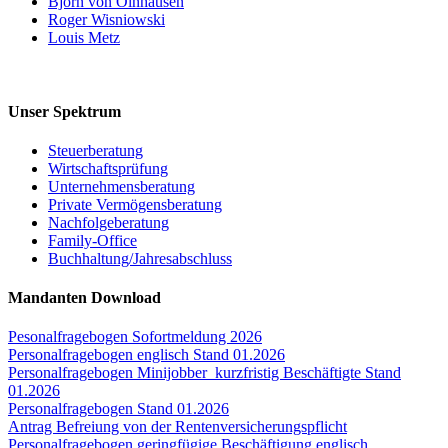
Björn von Olnhausen
Roger Wis­niow­ski
Lou­is Metz
Unser Spek­trum
Steu­er­be­ra­tung
Wirt­schafts­prü­fung
Unter­neh­mens­be­ra­tung
Pri­va­te Vermögensberatung
Nach­fol­ge­be­ra­tung
Fami­­ly-Office
Buchhaltung/​​Jahresabschluss
Man­dan­ten Download
Peso­nal­fra­ge­bo­gen Sofort­mel­dung 2026
Per­so­nal­fra­ge­bo­gen eng­lisch Stand 01.2026
Per­so­nal­fra­ge­bo­gen Minijobber_​kurzfristig Beschäf­tig­te Stand
01.2026
Per­so­nal­fra­ge­bo­gen Stand 01.2026
Antrag Befrei­ung von der Rentenversicherungspflicht
Per­so­nal­fra­ge­bo­gen gering­fü­gi­ge Beschäf­ti­gung englisch