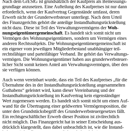
Nach dem GrEStG ist grund­sätz­lich der Kauf­preis als Bemes­sungs­
grund­la­ge anzu­set­zen. Eine Auf­tei­lung des Kauf­prei­ses ist nur dann
erfor­der­lich, wenn der Kauf­ver­trag Gegen­stän­de umfasst, deren
Erwerb nicht der Grund­er­werb­steu­er unter­liegt. Nach dem Urteil
des Finanz­ge­richts gehört die antei­li­ge Instand­hal­tungs­rück­stel­lung
nicht dazu. Die­se ist Teil des Ver­wal­tungs­ver­mö­gens der
Woh­
nungs­ei­gen­tü­mer­ge­mein­schaft
. Es han­delt sich somit nicht um
Ver­mö­gen des Woh­nungs­ei­gen­tü­mers, son­dern um Ver­mö­gen eines
ande­ren Rechts­sub­jekts. Die Woh­nungs­ei­gen­tü­mer­ge­mein­schaft ist
ein eige­ner vom jewei­li­gen Mit­glie­der­be­stand unab­hän­gi­ger teil­
rechts­fä­hi­ger und par­tei­fä­hi­ger Ver­band. Ihr gehört das Ver­wal­tungs­
ver­mö­gen. Die Woh­nungs­ei­gen­tü­mer haben aus grund­er­werb­steu­er­
li­cher Sicht somit kei­nen Anteil am Ver­wal­tungs­ver­mö­gen, über den
sie ver­fü­gen können.
Auch wenn ver­ein­bart wur­de, dass ein Teil des Kauf­prei­ses „für die
Über­nah­me des in der Instand­hal­tungs­rück­stel­lung ange­sam­mel­ten
Gut­ha­bens“ geleis­tet wird, kann die­ser Ver­ein­ba­rung und der
Instand­hal­tungs­rück­stel­lung im Kauf­ver­trag kein eigen­stän­di­ger
Wert zuge­mes­sen wer­den. Es han­delt sich somit nicht um einen Auf­
wand für die Über­tra­gung einer geld­wer­ten Ver­mö­gens­po­si­ti­on, die
unter den Grund­stücks­be­griff des Grund­er­werb­steu­er­ge­set­zes fällt.
Ein rechts­ge­schäft­li­cher Erwerb die­ser Posi­ti­on ist zivil­recht­lich
nicht mög­lich. Das Finanz­ge­richt hat in sei­ner Ent­schei­dung aus­
drück­lich klar­ge­stellt, dass dabei unbe­acht­lich ist, wie die Instand­