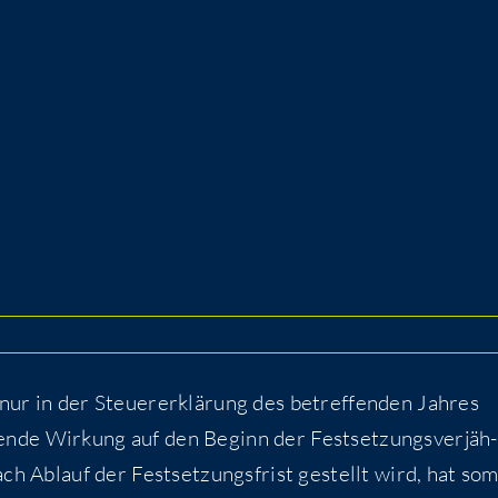
 nur in der Steu­er­erklä­rung des betref­fen­den Jah­res
n­de Wir­kung auf den Beginn der Fest­set­zungs­ver­jäh­
ach Ablauf der Fest­set­zungs­frist gestellt wird, hat som