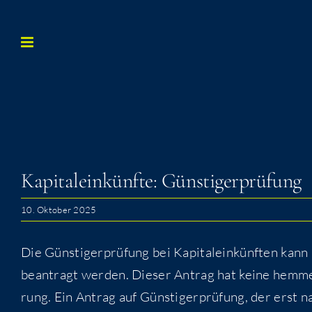
Zum
Inhalt
springen
Kapi­tal­ein­künf­te: Günstigerprüfung
10. Oktober 2025
Die Güns­ti­ger­prü­fung bei Kapi­tal­ein­künf­ten kann
bean­tragt wer­den. Die­ser Antrag hat kei­ne hem­me
rung. Ein Antrag auf Güns­ti­ger­prü­fung, der erst n