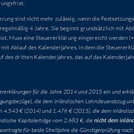
hrungsfrist.
e­rung sind nicht mehr zuläs­sig, wenn die Fest­set­zungs
t regel­mä­ßig 4 Jah­re. Sie beginnt grund­sätz­lich mit Ab
 ist. Muss eine Steu­er­erklä­rung ein­ge­reicht wer­den (
st mit Ablauf des Kalen­der­jah­res, in dem die Steu­er­erkl
f des drit­ten Kalen­der­jah­res, das auf das Kalen­der­jah
er­erklä­run­gen für die Jah­re 2014 und 2015 ein und erklär
or­gungs­be­zü­ge), die dem inlän­di­schen Lohn­steu­er­ab­zug un
ge von 4.543 € (2014) und 1.476 € (2015), die dem inlän­di­s
n­di­sche Kapi­tal­erträ­ge vom 2.683 €, die
nicht dem inlän­d
ean­trag­te für bei­de Streit­jah­re die Güns­ti­ger­prü­fung nach