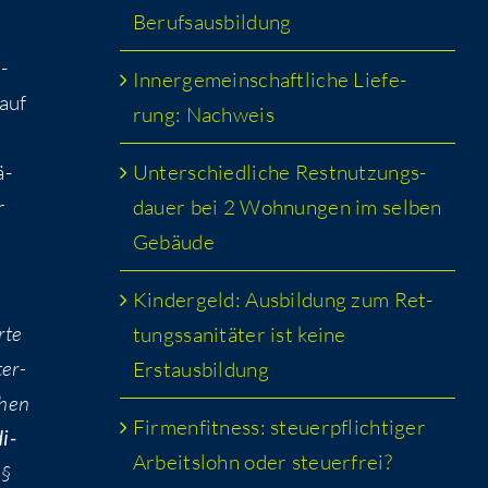
Berufsausbildung
­
Inner­ge­mein­schaft­li­che Lie­fe­
lauf
rung: Nachweis
=
Unter­schied­li­che Rest­nut­zungs­
ä­
dau­er bei 2 Woh­nun­gen im sel­ben
r
Gebäude
Kin­der­geld: Aus­bil­dung zum Ret­
­te
tungs­sa­ni­tä­ter ist kei­ne
ter­
Erstausbildung
chen
Fir­men­fit­ness: steu­er­pflich­ti­ger
i­
Arbeits­lohn oder steuerfrei?
 §