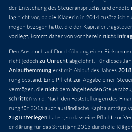
der Ent­ste­hung des Steu­er­an­spruchs, und ende­te
lag nicht vor, da die Klä­ge­rin in 2014 zusätz­lich zu
mö­gen bezo­gen hat­te, die der Kapi­tal­ertrag­steu­er
vor­liegt, kommt daher von vorn­her­ein
nicht infra­
Den Anspruch auf Durch­füh­rung einer Ein­kom­men­s
richt jedoch
zu Unrecht
abge­lehnt. Für die­ses Jah
Anlauf­hem­mung
erst mit Ablauf des Jah­res
2018
rung bestand. Eine Pflicht zur Abga­be einer Steu­er­e
ver­mö­gen, die
nicht
dem abgel­ten­den Steu­er­ab­z
schrit­ten
wird. Nach den Fest­stel­lun­gen des Finanz­
rung für 2015 auch aus­län­di­sche Kapi­tal­erträ­ge 
zug unter­le­gen
haben, so dass eine Pflicht zur Ver­
erklä­rung für das Streit­jahr 2015 durch die Klä­g