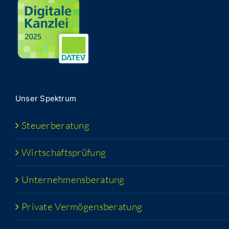
Unser Spek­trum
Steu­er­be­ra­tung
Wirt­schafts­prü­fung
Unter­neh­mens­be­ra­tung
Pri­va­te Vermögensberatung