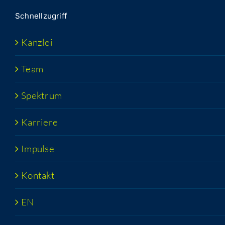
Schnell­zu­griff
Kanz­lei
Team
Spek­trum
Kar­rie­re
Impul­se
Kon­takt
EN