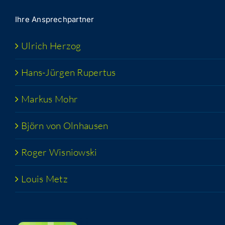
Ihre Ansprech­part­ner
Ulrich Her­zog
Hans-Jür­­gen Rupertus
Mar­kus Mohr
Björn von Olnhausen
Roger Wis­niow­ski
Lou­is Metz