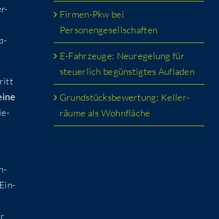
er­
Fir­men-Pkw bei
Personengesellschaften
a­
E-Fahr­zeu­ge: Neu­re­ge­lung für
steu­er­lich begüns­tig­tes Aufladen
ritt
ei­ne
Grund­stücks­be­wer­tung: Kel­ler­
ie­
räu­me als Wohnfläche
h­
 Ein­
hr