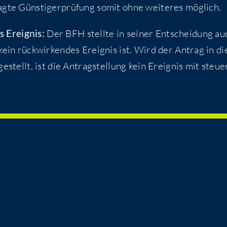
ag­te Güns­ti­ger­prü­fung somit ohne wei­te­res möglich.
s Ereig­nis:
Der BFH stell­te in sei­ner Ent­schei­dung au
kein rück­wir­ken­des Ereig­nis ist. Wird der Antrag in di
stellt, ist die Antrag­stel­lung kein Ereig­nis mit steu­er­