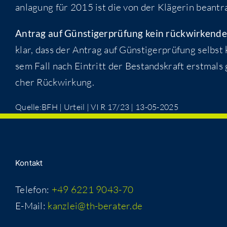
an­la­gung für 2015 ist die von der Klä­ge­rin bean­tr
Antrag auf Güns­ti­ger­prü­fung kein rück­wir­ken­de
klar, dass der Antrag auf Güns­ti­ger­prü­fung selbst 
sem Fall nach Ein­tritt der Bestands­kraft erst­mals ge
cher Rückwirkung.
Quelle:BFH | Urteil | VI R 17/23 | 13-05-2025
Kon­takt
Telefon:
+49 6221 9043-70
E-Mail:
kanzlei@th-berater.de