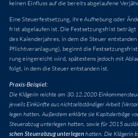
kei­nen Ein­fluss auf die bereits abge­lau­fe­ne Verjä
Eine Steu­er­fest­set­zung, ihre Auf­he­bung oder Änd
frist abge­lau­fen ist. Die Fest­set­zungs­frist beträg
des Kalen­der­jah­res, in dem die Steu­er ent­stan­den
Pflicht­ver­an­la­gung), beginnt die Fest­set­zungs­fri
rung ein­ge­reicht wird, spä­tes­tens jedoch mit Ablau
folgt, in dem die Steu­er ent­stan­den ist.
Pra­xis-Bei­spiel:
Die Klä­ge­rin reich­te am 30.12.2020 Ein­kom­men­steu­
jeweils Ein­künf­te aus nicht­selb­stän­di­ger Arbeit (Ver­s
le­gen hat­ten. Außer­dem erklär­te sie Kapi­tal­erträ­
Steu­er­ab­zug unter­le­gen hat­ten, sowie für 2015 aus­lä
schen Steu­er­ab­zug unter­le­gen
hat­ten. Die Klä­ge­rin b