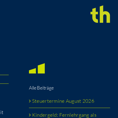
Alle Bei­trä­ge
Steu­er­ter­mi­ne August 2026
it
Kin­der­geld: Fern­lehr­gang als