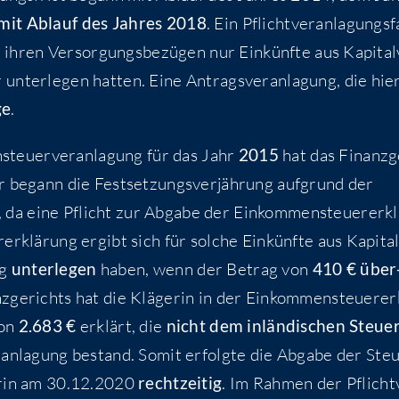
mit Ablauf des Jah­res 2018
. Ein Pflicht­ver­an­la­gungs­f
 ihren Ver­sor­gungs­be­zü­gen nur Ein­künf­te aus Kapi­tal
 unter­le­gen hat­ten. Eine Antrags­ver­an­la­gung, die hie
ge
.
teu­er­ver­an­la­gung für das Jahr
2015
hat das Finanz­g
r begann die Fest­set­zungs­ver­jäh­rung auf­grund der
, da eine Pflicht zur Abga­be der Ein­kom­men­steu­er­erkl
rklä­rung ergibt sich für sol­che Ein­künf­te aus Kapi­tal
ug
unter­le­gen
haben, wenn der Betrag von
410 € über
ge­richts hat die Klä­ge­rin in der Ein­kom­men­steu­er­er
von
2.683 €
erklärt, die
nicht dem inlän­di­schen Steu­er
an­la­gung bestand. Somit erfolg­te die Abga­be der Steu
e­rin am 30.12.2020
recht­zei­tig
. Im Rah­men der Pflicht­