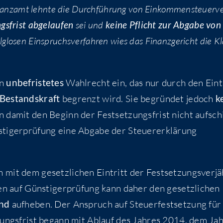
nanz­amt lehn­te die Durch­füh­rung von Ein­kom­men­steu­er­v
ngs­frist abge­lau­fen
sei und
kei­ne Pflicht zur Abga­be von
o­sen Ein­spruchs­ver­fah­ren wies das Finanz­ge­richt die Kl
in
unbe­fris­te­tes
Wahl­recht ein, das nur durch den Ein­t
Bestands­kraft
begrenzt wird. Sie begrün­det jedoch
k
 damit den Beginn der Fest­set­zungs­frist nicht auf­sch
ti­ger­prü­fung eine Abga­be der Steu­er­erklä­rung
mit dem gesetz­li­chen Ein­tritt der Fest­set­zungs­ver­jä
gen auf Güns­ti­ger­prü­fung kann daher den gesetz­li­chen
end
auf­he­ben. Der Anspruch auf Steu­er­fest­set­zung für
t­zungs­frist begann mit Ablauf des Jah­res 2014, dem Ja