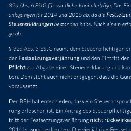
32d Abs. 6 EStG für sämt­li­che Kapi­tal­erträ­ge. Das Fi
an­la­gun­gen für 2014 und 2015 ab, da die
Fest­set­zu
Steu­er­erklä­run­gen
bestan­den habe. Nach einem erfolg­l
ge ab.
§ 32d Abs. 5 EStG räumt dem Steu­er­pflich­ti­gen e
der
Fest­set­zungs­ver­jäh­rung
und den Ein­tritt der
Pflicht
zur Abga­be einer Steu­er­erklä­rung und kann
ben. Dem steht auch nicht ent­ge­gen, dass die Güns­
voraussetzt.
Der BFH hat ent­schie­den, dass ein Steu­er­an­spruch 
rung erlo­schen ist. Ein Antrag des Steu­er­pflich­ti­
tritt der Fest­set­zungs­ver­jäh­rung
nicht rück­wir­k
2014 ist somit erlo­schen. Die vier­jäh­ri­ge Fest­se