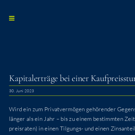
Zum
Inhalt
springen
Kapi­tal­erträ­ge bei einer Kaufpreiss
30. Juni 2023
Wird ein zum Pri­vat­ver­mö­gen gehö­ren­der Gegen­sta
län­ger als ein Jahr – bis zu einem bestimm­ten Zeit­
preis­ra­ten) in einen Til­gungs- und einen Zins­an­te