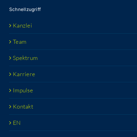
Schnell­zu­griff
Kanz­lei
Team
Spek­trum
Kar­rie­re
Impul­se
Kon­takt
EN