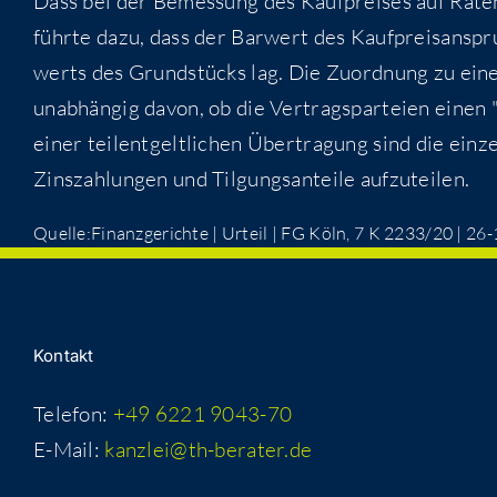
Dass bei der Bemes­sung des Kauf­prei­ses auf Raten­za
führ­te dazu, dass der Bar­wert des Kauf­preis­an­spr
werts des Grund­stücks lag. Die Zuord­nung zu einem 
unab­hän­gig davon, ob die Ver­trags­par­tei­en einen
einer teil­ent­gelt­li­chen Über­tra­gung sind die ein­
Zins­zah­lun­gen und Til­gungs­an­tei­le aufzuteilen.
Quelle:Finanzgerichte | Urteil | FG Köln, 7 K 2233/20 | 26
Kon­takt
Telefon:
+49 6221 9043-70
E-Mail:
kanzlei@th-berater.de