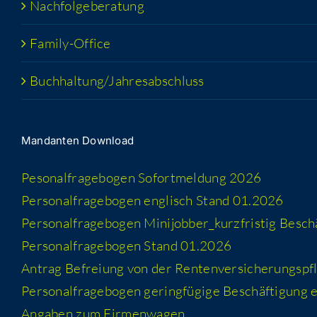
Nach­fol­ge­be­ra­tung
Fami­­ly-Office
Buchhaltung/​​Jahresabschluss
Man­dan­ten Download
Peso­nal­fra­ge­bo­gen Sofort­mel­dung 2026
Per­so­nal­fra­ge­bo­gen eng­lisch Stand 01.2026
Per­so­nal­fra­ge­bo­gen Minijobber_​kurzfristig Besc
Per­so­nal­fra­ge­bo­gen Stand 01.2026
Antrag Befrei­ung von der Rentenversicherungspfl
Per­so­nal­fra­ge­bo­gen gering­fü­gi­ge Beschäf­ti­gung
Anga­ben zum Firmenwagen