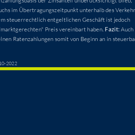
h­lungs­ba­sis der Zins­an­teil unbe­rück­sich­tigt blieb,
uchs im Über­tra­gungs­zeit­punkt unter­halb des Ver­keh
steu­er­recht­lich ent­gelt­li­chen Geschäft ist jedoch
 "markt­ge­rech­ten" Preis ver­ein­bart haben.
Fazit:
Auch 
zel­nen Raten­zah­lun­gen somit von Beginn an in steu­er­ba
-10-2022