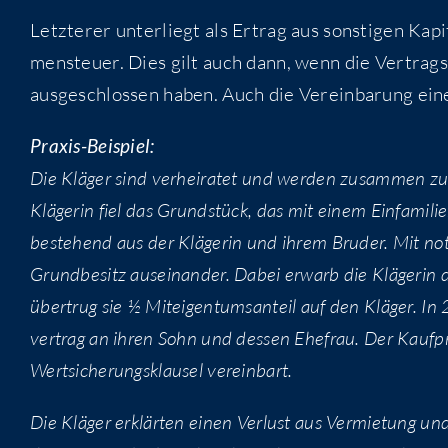
Letz­te­rer unter­liegt als Ertrag aus sons­ti­gen Kap
men­steu­er. Dies gilt auch dann, wenn die Ver­trags­p
aus­ge­schlos­sen haben. Auch die Ver­ein­ba­rung eine
Pra­xis-Bei­spiel:
Die Klä­ger sind ver­hei­ra­tet und wer­den zusam­men zu
Klä­ge­rin fiel das Grund­stück, das mit einem Ein­fa­mi­l
bestehend aus der Klä­ge­rin und ihrem Bru­der. Mit nota­
Grund­be­sitz aus­ein­an­der. Dabei erwarb die Klä­ge­rin
über­trug sie ½ Mit­ei­gen­tums­an­teil auf den Klä­ger. In
ver­trag an ihren Sohn und des­sen Ehe­frau. Der Kauf­
Wert­si­che­rungs­klau­sel vereinbart.
Die Klä­ger erklär­ten einen Ver­lust aus Ver­mie­tung u