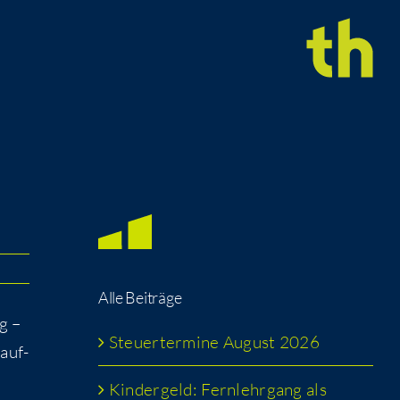
Alle Bei­trä­ge
ig –
Steu­er­ter­mi­ne August 2026
Kauf­
Kin­der­geld: Fern­lehr­gang als