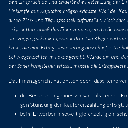
den Ein­spruch ab und änder­te die Fest­set­zung der Ein
Ein­künf­te aus Kapi­tal­ver­mö­gen erfass­te. Weil der Kau
einen Zins- und Til­gungs­an­teil auf­zu­tei­len. Nach­de
zeigt hat­ten, erließ das Finanz­amt gegen die Schwie­ge
der Vor­gang schen­kungs­steu­er­frei. Die Klä­ger ver­tre­
habe, die eine Ertrags­be­steue­rung aus­schlie­ße. Sie hät
Schwie­ger­toch­ter im Fokus gehabt. Wür­de ein und der­
der Schen­kung­steu­er erfasst, müss­te die Ertrags­be­st
Das Finanz­ge­richt hat ent­schie­den, dass kei­ne ver­
die Besteue­rung eines Zins­an­teils bei den Ein­
gen Stun­dung der Kauf­preis­zah­lung erfolgt, 
beim Erwer­ber inso­weit gleich­zei­tig ein schen