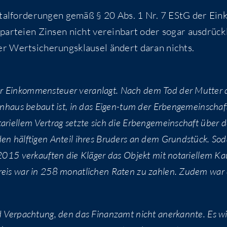
i­tal­for­de­run­gen gemäß § 20 Abs. 1 Nr. 7 EStG der Ein
ar­tei­en Zin­sen nicht ver­ein­bart oder sogar aus­drück­
r Wert­si­che­rungs­klau­sel ändert dar­an nichts.
r Ein­kom­men­steu­er ver­an­lagt. Nach dem Tod der Mut­ter 
i­en­haus bebaut ist, in das Eigen-tum der Erben­ge­mein­schaf
ri­el­lem Ver­trag setz­te sich die Erben­ge­mein­schaft über 
 den hälf­ti­gen Anteil ihres Bru­ders an dem Grund­stück. So
 2015 ver­kauf­ten die Klä­ger das Objekt mit nota­ri­el­lem Ka
preis war in 258 monat­li­chen Raten zu zah­len. Zudem war
nd Ver­pach­tung, den das Finanz­amt nicht aner­kann­te. Es w