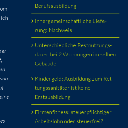
Berufsausbildung
­kom­
lich
Inner­ge­mein­schaft­li­che Lie­fe­
rung: Nachweis
Unter­schied­li­che Rest­nut­zungs­
der
dau­er bei 2 Woh­nun­gen im sel­ben
t,
Gebäude
den
dann
Kin­der­geld: Aus­bil­dung zum Ret­
uf­
tungs­sa­ni­tä­ter ist kei­ne
 eine
Erstausbildung
Fir­men­fit­ness: steu­er­pflich­ti­ger
ies
Arbeits­lohn oder steuerfrei?