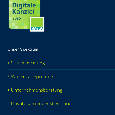
Unser Spek­trum
Steu­er­be­ra­tung
Wirt­schafts­prü­fung
Unter­neh­mens­be­ra­tung
Pri­va­te Vermögensberatung