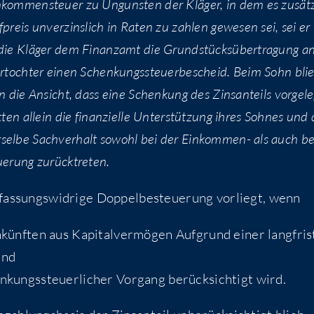
­kom­men­steu­er zu Unguns­ten der Klä­ger, in dem es zusätz
f­preis unver­zins­lich in Raten zu zah­len gewe­sen sei, sei er 
m die Klä­ger dem Finanz­amt die Grund­stücks­über­tra­gung a
r­toch­ter einen Schen­kungs­steu­er­be­scheid. Beim Sohn bli
ten die Ansicht, dass eine Schen­kung des Zins­an­teils vor­ge­le
­ten allein die finan­zi­el­le Unter­stüt­zung ihres Soh­nes und
sel­be Sach­ver­halt sowohl bei der Ein­kom­men- als auch be
eue­rung zurücktreten.
fas­sungs­wid­ri­ge Dop­pel­be­steue­rung vor­liegt, wenn
künf­ten aus Kapi­tal­ver­mö­gen Auf­grund einer lang­fris­
und
­kungs­steu­er­li­cher Vor­gang berück­sich­tigt wird.