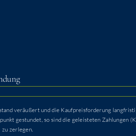
tundung
nd ver­äu­ßert und die Kauf­preis­for­de­rung lang­fris­t
punkt gestun­det, so sind die geleis­te­ten Zah­lun­gen (
il zu zerlegen.