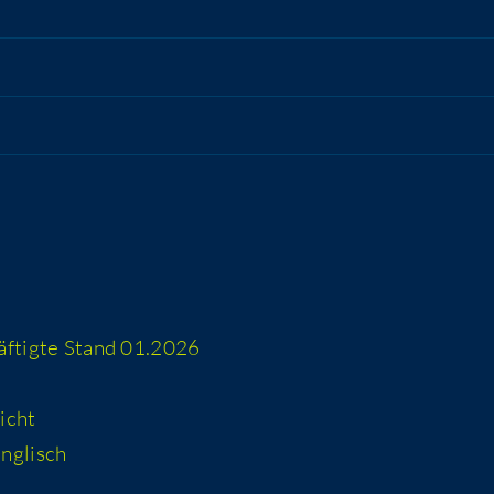
häf­tig­te Stand 01.2026
icht
 englisch