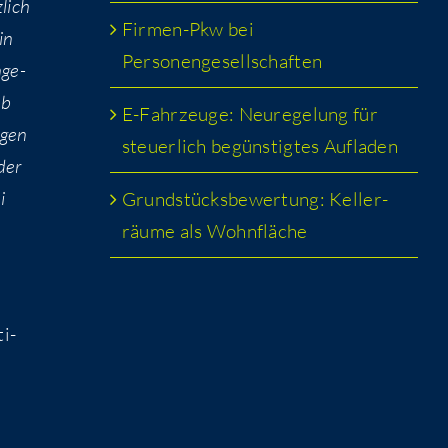
­lich
Fir­men-Pkw bei
in
Personengesellschaften
nge­
eb
E-Fahr­zeu­ge: Neu­re­ge­lung für
­gen
steu­er­lich begüns­tig­tes Aufladen
 der
i
Grund­stücks­be­wer­tung: Kel­ler­
räu­me als Wohnfläche
ti­