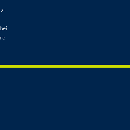
rs­
bei
­re