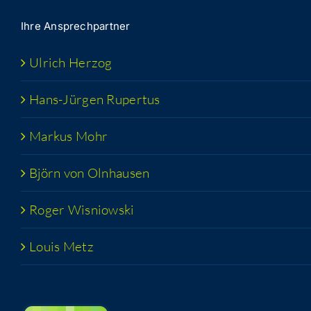
Ihre Ansprech­part­ner
Ulrich Her­zog
Hans-Jür­­gen Rupertus
Mar­kus Mohr
Björn von Olnhausen
Roger Wis­niow­ski
Lou­is Metz