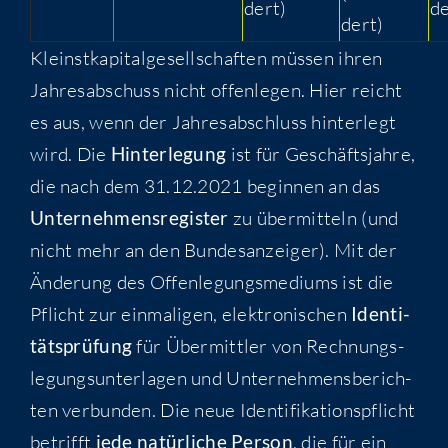
dert)
de
dert)
Kleinst­ka­pi­tal­ge­sell­schaf­ten müs­sen ihren
Jah­res­ab­schuss nicht offen­le­gen. Hier reicht
es aus, wenn der Jah­res­ab­schluss hin­ter­legt
wird. Die
Hin­ter­le­gung
ist für Geschäfts­jah­re,
die nach dem 31.12.2021 begin­nen an das
Unter­neh­mens­re­gis­ter
zu über­mit­teln (und
nicht mehr an den Bun­des­an­zei­ger). Mit der
Ände­rung des Offen­le­gungs­me­di­ums ist die
Pflicht zur ein­ma­li­gen, elek­tro­ni­schen
Iden­ti­
täts­prü­fung
für Über­mitt­ler von Rech­nungs­
le­gungs­un­ter­la­gen und Unter­neh­mens­be­rich­
ten ver­bun­den. Die neue Iden­ti­fi­ka­ti­ons­pflicht
betrifft
jede natür­li­che Per­son
, die für ein