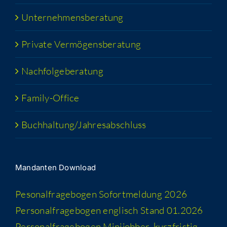
Unter­neh­mens­be­ra­tung
Pri­va­te Vermögensberatung
Nach­fol­ge­be­ra­tung
Fami­­ly-Office
Buchhaltung/​​Jahresabschluss
Man­dan­ten Download
Peso­nal­fra­ge­bo­gen Sofort­mel­dung 2026
Per­so­nal­fra­ge­bo­gen eng­lisch Stand 01.2026
Per­so­nal­fra­ge­bo­gen Minijobber_​kurzfristig