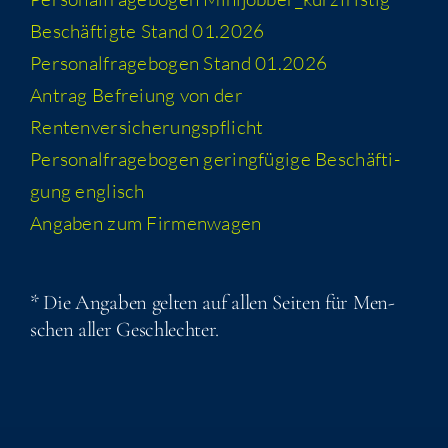
Beschäf­tig­te Stand 01.2026
Per­so­nal­fra­ge­bo­gen Stand 01.2026
Antrag Befrei­ung von der
Rentenversicherungspflicht
Per­so­nal­fra­ge­bo­gen gering­fü­gi­ge Beschäf­ti­
gung englisch
Anga­ben zum Firmenwagen
* Die Anga­ben gel­ten auf allen Sei­ten für Men­
schen aller Geschlechter.