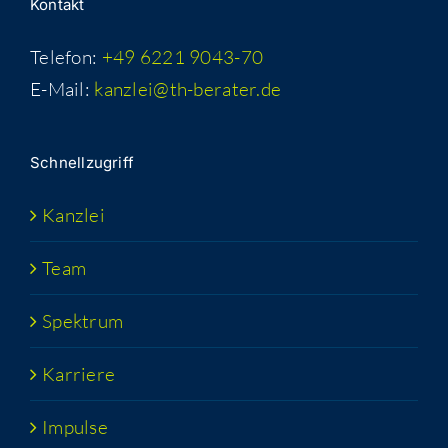
Kon­takt
Telefon:
+49 6221 9043-70
E-Mail:
kanzlei@th-berater.de
Schnell­zu­griff
Kanz­lei
Team
Spek­trum
Kar­rie­re
Impul­se