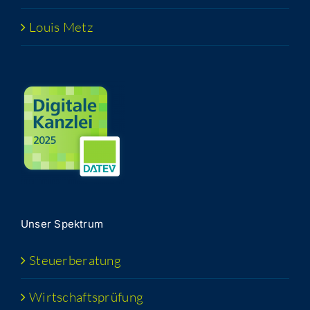
Lou­is Metz
Unser Spek­trum
Steu­er­be­ra­tung
Wirt­schafts­prü­fung