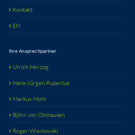
Kon­takt
EN
Ihre Ansprech­part­ner
Ulrich Her­zog
Hans-Jür­­gen Rupertus
Mar­kus Mohr
Björn von Olnhausen
Roger Wis­niow­ski