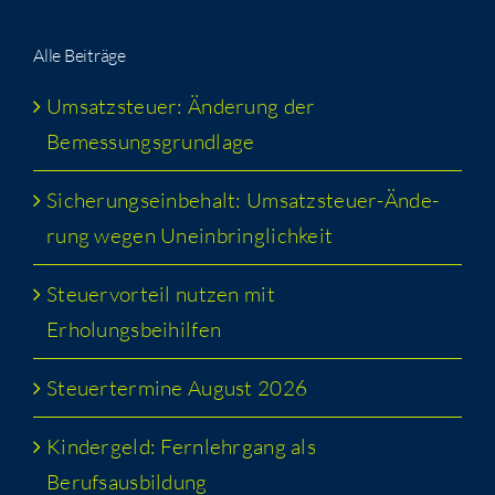
Alle Bei­trä­ge
Umsatz­steu­er: Ände­rung der
Bemessungsgrundlage
Siche­rungs­ein­be­halt: Umsatz­steu­er-Ände­
rung wegen Uneinbringlichkeit
Steu­er­vor­teil nut­zen mit
Erholungsbeihilfen
Steu­er­ter­mi­ne August 2026
Kin­der­geld: Fern­lehr­gang als
Berufsausbildung