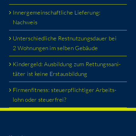
Inner­ge­mein­schaft­li­che Lie­fe­rung:
Nachweis
Unter­schied­li­che Rest­nut­zungs­dau­er bei
2 Woh­nun­gen im sel­ben Gebäude
Kin­der­geld: Aus­bil­dung zum Ret­tungs­sa­ni­
tä­ter ist kei­ne Erstausbildung
Fir­men­fit­ness: steu­er­pflich­ti­ger Arbeits­
lohn oder steuerfrei?