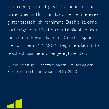
offen­le­gungs­pflich­ti­ges Unter­neh­men eine
Daten­über­mitt­lung an das Unter­neh­mens­re­
gis­ter tat­säch­lich vor­nimmt. Das heißt, ohne
vor­he­ri­ge Iden­ti­fi­ka­ti­on der tat­säch­lich über­
mit­teln­den Per­son kann für Geschäfts­jah­re,
die nach dem 31.12.2021 begin­nen, kein Jah­
res­ab­schluss mehr offen­ge­legt werden.
Quelle:Sonstige | Gesetz­vor­ha­ben | Vor­schlag der
Euro­päi­schen Kom­mis­si­on | 28-09-2023