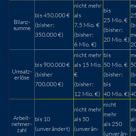
nicht mehr
me
bis
bis 450.000 €
als
25
25 Mio. €
Bilanz­
(bis­her:
7,5 Mio. €
(b
sum­me
(bis­her:
350.000 €)
(bis­her:
me
20 Mio. €)
6 Mio. €)
20
nicht mehr
bis
me
bis 900.000 €
als 15 Mio.
50 Mio. €
50
Umsatz­
(bis­her
€
(bis­her:
(b
er­lö­se
700.000 €)
(bis­her:
bis
me
12 Mio. €)
40 Mio. €)
40
nicht
nicht mehr
m
mehr
Arbeit­
bis 10
als 50
al
neh­mer­
als 250
(unver­än­dert)
(unver­än­
(u
zahl
(unver­än­