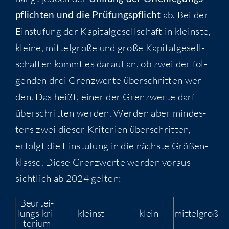
pflich­ten und die Prü­fungs­pflicht
ab. Bei der
Ein­stu­fung der Kapi­tal­ge­sell­schaft in kleins­te,
klei­ne, mit­tel­gro­ße und gro­ße Kapi­tal­ge­sell­
schaf­ten kommt es dar­auf an, ob zwei der fol­
gen­den drei Grenz­wer­te über­schrit­ten wer­
den. Das heißt, einer der Grenz­wer­te darf
über­schrit­ten wer­den. Wer­den aber min­des­
tens zwei die­ser Kri­te­ri­en über­schrit­ten,
erfolgt die Ein­stu­fung in die nächs­te Grö­ßen­
klas­se. Die­se Grenz­wer­te wer­den vor­aus­
sicht­lich ab 2024 gelten:
Beur­tei­
lungs-kri­
kleinst
klein
mit­tel­groß
te­ri­um