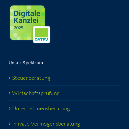
Unser Spek­trum
Steu­er­be­ra­tung
Wirt­schafts­prü­fung
Unter­neh­mens­be­ra­tung
Pri­va­te Vermögensberatung