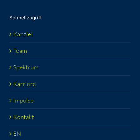
Schnell­zu­griff
Kanz­lei
Team
Spek­trum
Kar­rie­re
Impul­se
Kon­takt
EN