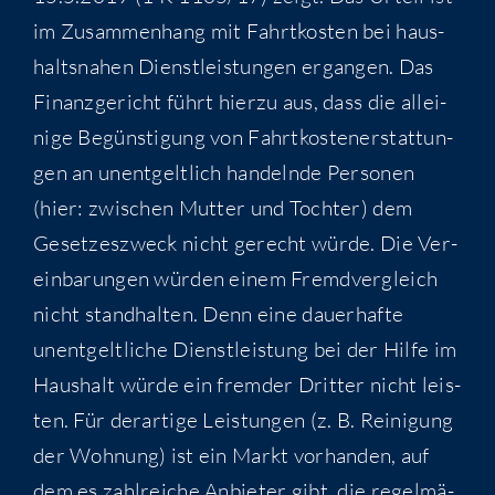
im Zusam­men­hang mit Fahrt­kos­ten bei haus­
halts­na­hen Dienst­leis­tun­gen ergan­gen. Das
Finanz­ge­richt führt hier­zu aus, dass die allei­
ni­ge Begüns­ti­gung von Fahrt­kos­ten­er­stat­tun­
gen an unent­gelt­lich han­deln­de Per­so­nen
(hier: zwi­schen Mut­ter und Toch­ter) dem
Geset­zes­zweck nicht gerecht wür­de. Die Ver­
ein­ba­run­gen wür­den einem Fremd­ver­gleich
nicht stand­hal­ten. Denn eine dau­er­haf­te
unent­gelt­li­che Dienst­leis­tung bei der Hil­fe im
Haus­halt wür­de ein frem­der Drit­ter nicht leis­
ten. Für der­ar­ti­ge Leis­tun­gen (z. B. Rei­ni­gung
der Woh­nung) ist ein Markt vor­han­den, auf
dem es zahl­rei­che Anbie­ter gibt, die regel­mä­