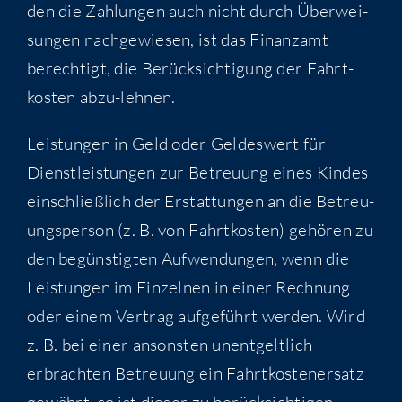
den die Zah­lun­gen auch nicht durch Über­wei-
sun­gen nach­ge­wie­sen, ist das Finanz­amt
berech­tigt, die Berück­sich­ti­gung der Fahrt­
kos­ten abzu-lehnen.
Leis­tun­gen in Geld oder Gel­des­wert für
Dienst­leis­tun­gen zur Betreu­ung eines Kin­des
ein­schließ­lich der Erstat­tun­gen an die Betreu­
ungs­per­son (z. B. von Fahrt­kos­ten) gehö­ren zu
den begüns­tig­ten Auf­wen­dun­gen, wenn die
Leis­tun­gen im Ein­zel­nen in einer Rech­nung
oder einem Ver­trag auf­ge­führt wer­den. Wird
z. B. bei einer ansons­ten unent­gelt­lich
erbrach­ten Betreu­ung ein Fahrt­kos­ten­er­satz
gewährt, so ist die­ser zu berück­sich­ti­gen,