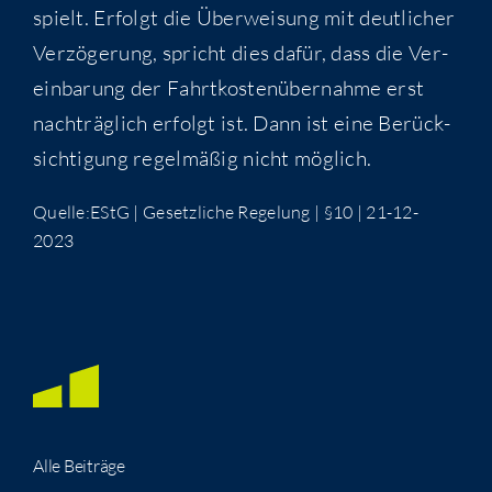
spielt. Erfolgt die Über­wei­sung mit deut­li­cher
Ver­zö­ge­rung, spricht dies dafür, dass die Ver­
ein­ba­rung der Fahrt­kos­ten­über­nah­me erst
nach­träg­lich erfolgt ist. Dann ist eine Berück­
sich­ti­gung regel­mä­ßig nicht möglich.
Quelle:EStG | Gesetz­li­che Rege­lung | §10 | 21-12-
2023
Alle Bei­trä­ge