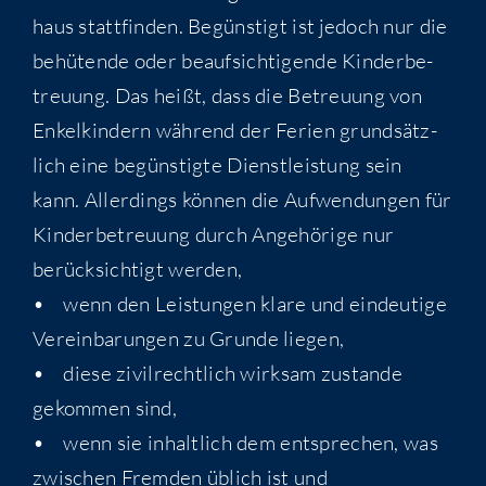
haus statt­fin­den. Begüns­tigt ist jedoch nur die
behü­ten­de oder beauf­sich­ti­gen­de Kin­der­be­
treu­ung. Das heißt, dass die Betreu­ung von
Enkel­kin­dern wäh­rend der Feri­en grund­sätz­
lich eine begüns­tig­te Dienst­leis­tung sein
kann. Aller­dings kön­nen die Auf­wen­dun­gen für
Kin­der­be­treu­ung durch Ange­hö­ri­ge nur
berück­sich­tigt werden,
• wenn den Leis­tun­gen kla­re und ein­deu­ti­ge
Ver­ein­ba­run­gen zu Grun­de liegen,
• die­se zivil­recht­lich wirk­sam zustan­de
gekom­men sind,
• wenn sie inhalt­lich dem ent­spre­chen, was
zwi­schen Frem­den üblich ist und