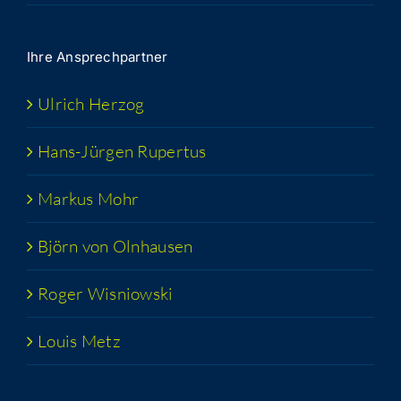
Ihre Ansprech­part­ner
Ulrich Her­zog
Hans-Jür­­gen Rupertus
Mar­kus Mohr
Björn von Olnhausen
Roger Wis­niow­ski
Lou­is Metz