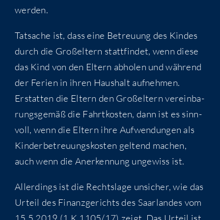
werden.
Tat­sa­che ist, dass eine Betreu­ung des Kin­des
durch die Groß­el­tern statt­fin­det, wenn die­se
das Kind von den Eltern abho­len und wäh­rend
der Feri­en in ihren Haus­halt auf­neh­men.
Erstat­ten die Eltern den Groß­el­tern ver­ein­ba­
rungs­ge­mäß die Fahrt­kos­ten, dann ist es sinn­
voll, wenn die Eltern ihre Auf­wen­dun­gen als
Kin­der­be­treu­ungs­kos­ten gel­tend machen,
auch wenn die Aner­ken­nung unge­wiss ist.
Aller­dings ist die Rechts­la­ge unsi­cher, wie das
Urteil des Finanz­ge­richts des Saar­lan­des vom
15.5.2019 (1 K 1105/17) zeigt. Das Urteil ist