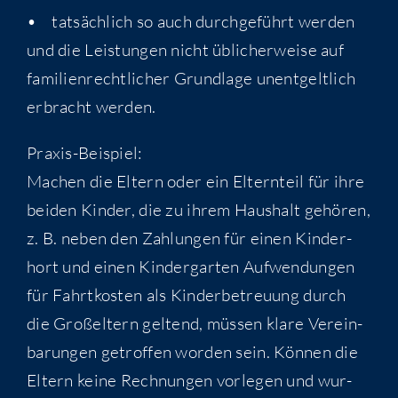
• tat­säch­lich so auch durch­ge­führt wer­den
und die Leis­tun­gen nicht übli­cher­wei­se auf
fami­li­en­recht­li­cher Grund­la­ge unent­gelt­lich
erbracht werden.
Pra­xis-Bei­spiel:
Machen die Eltern oder ein Eltern­teil für ihre
bei­den Kin­der, die zu ihrem Haus­halt gehö­ren,
z. B. neben den Zah­lun­gen für einen Kin­der­
hort und einen Kin­der­gar­ten Auf­wen­dun­gen
für Fahrt­kos­ten als Kin­der­be­treu­ung durch
die Groß­el­tern gel­tend, müs­sen kla­re Ver­ein­
ba­run­gen getrof­fen wor­den sein. Kön­nen die
Eltern kei­ne Rech­nun­gen vor­le­gen und wur­