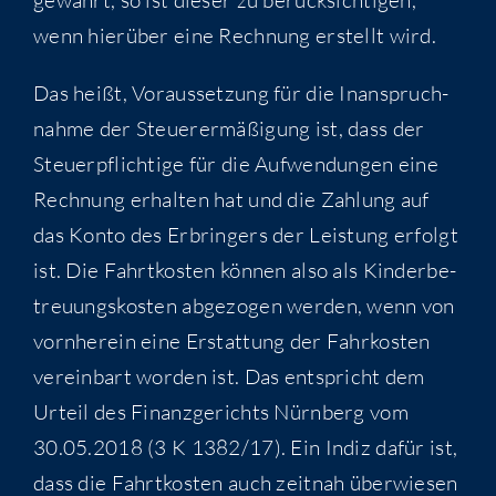
wenn hier­über eine Rech­nung erstellt wird.
Das heißt, Vor­aus­set­zung für die Inan­spruch­
nah­me der Steu­er­ermä­ßi­gung ist, dass der
Steu­er­pflich­ti­ge für die Auf­wen­dun­gen eine
Rech­nung erhal­ten hat und die Zah­lung auf
das Kon­to des Erbrin­gers der Leis­tung erfolgt
ist. Die Fahrt­kos­ten kön­nen also als Kin­der­be­
treu­ungs­kos­ten abge­zo­gen wer­den, wenn von
vorn­her­ein eine Erstat­tung der Fahr­kos­ten
ver­ein­bart wor­den ist. Das ent­spricht dem
Urteil des Finanz­ge­richts Nürn­berg vom
30.05.2018 (3 K 1382/17). Ein Indiz dafür ist,
dass die Fahrt­kos­ten auch zeit­nah über­wie­sen