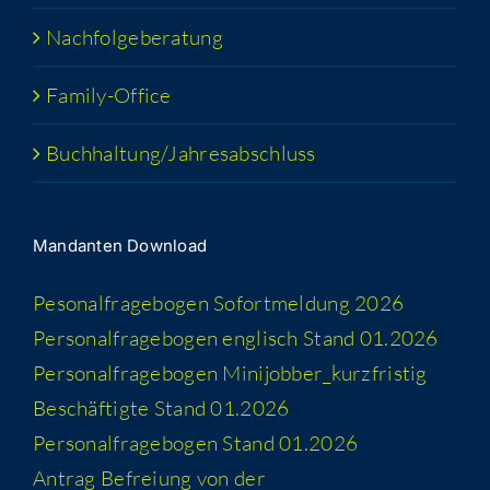
Nach­fol­ge­be­ra­tung
Fami­­ly-Office
Buchhaltung/​​Jahresabschluss
Man­dan­ten Download
Peso­nal­fra­ge­bo­gen Sofort­mel­dung 2026
Per­so­nal­fra­ge­bo­gen eng­lisch Stand 01.2026
Per­so­nal­fra­ge­bo­gen Minijobber_​kurzfristig
Beschäf­tig­te Stand 01.2026
Per­so­nal­fra­ge­bo­gen Stand 01.2026
Antrag Befrei­ung von der