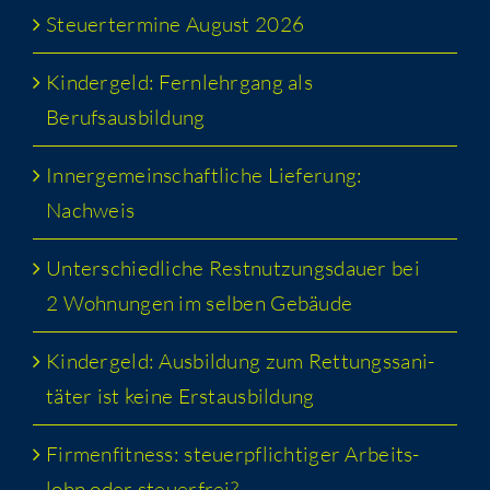
Steu­er­ter­mi­ne August 2026
Kin­der­geld: Fern­lehr­gang als
Berufsausbildung
Inner­ge­mein­schaft­li­che Lie­fe­rung:
Nachweis
Unter­schied­li­che Rest­nut­zungs­dau­er bei
2 Woh­nun­gen im sel­ben Gebäude
Kin­der­geld: Aus­bil­dung zum Ret­tungs­sa­ni­
tä­ter ist kei­ne Erstausbildung
Fir­men­fit­ness: steu­er­pflich­ti­ger Arbeits­
lohn oder steuerfrei?