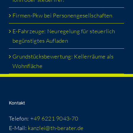
Fir­men-Pkw bei Personengesellschaften
E-Fahr­zeu­ge: Neu­re­ge­lung für steu­er­lich
begüns­tig­tes Aufladen
Grund­stücks­be­wer­tung: Kel­ler­räu­me als
Wohnfläche
Kon­takt
Telefon:
+49 6221 9043-70
E-Mail:
kanzlei@th-berater.de