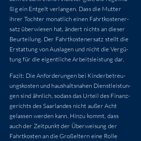
ßig ein Ent­gelt ver­lan­gen. Dass die Mut­ter
ihrer Toch­ter monat­lich einen Fahrt­kos­ten­er­
satz über­wie­sen hat, ändert nichts an die­ser
Beur­tei­lung. Der Fahrt­kos­ten­er­satz stellt die
Erstat­tung von Aus­la­gen und nicht die Ver­gü­
tung für die eigent­li­che Arbeits­leis­tung dar.
Fazit: Die Anfor­de­run­gen bei Kin­der­be­treu­
ungs­kos­ten und haus­halts­na­hen Dienst­leis­tun­
gen sind ähn­lich, sodass das Urteil des Finanz­
ge­richts des Saar­lan­des nicht außer Acht
gelas­sen wer­den kann. Hin­zu kommt, dass
auch der Zeit­punkt der Über­wei­sung der
Fahrt­kos­ten an die Groß­el­tern eine Rol­le