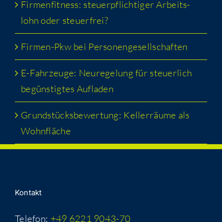
Fir­men­fit­ness: steu­er­pflich­ti­ger Arbeits­
lohn oder steuerfrei?
Fir­men-Pkw bei Personengesellschaften
E-Fahr­zeu­ge: Neu­re­ge­lung für steu­er­lich
begüns­tig­tes Aufladen
Grund­stücks­be­wer­tung: Kel­ler­räu­me als
Wohnfläche
Kon­takt
Telefon:
+49 6221 9043-70