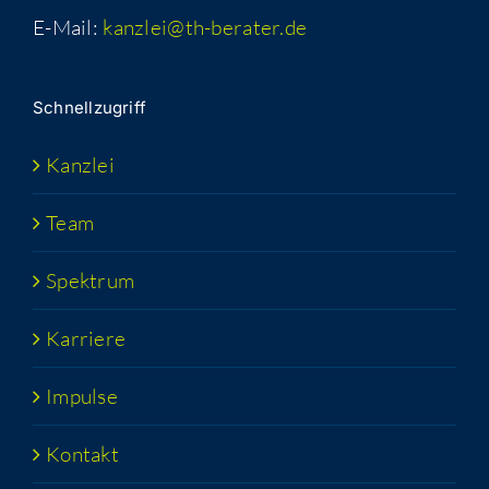
E-Mail:
kanzlei@th-berater.de
Schnell­zu­griff
Kanz­lei
Team
Spek­trum
Kar­rie­re
Impul­se
Kon­takt