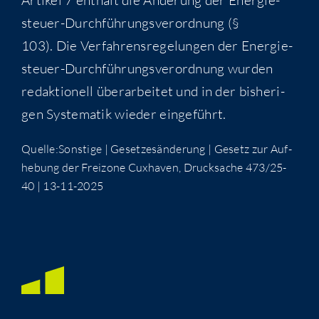
steu­er-Durch­füh­rungs­ver­ord­nung (§
103). Die Ver­fah­rens­re­ge­lun­gen der Ener­gie­
steu­er-Durch­füh­rungs­ver­ord­nung wur­den
redak­tio­nell über­ar­bei­tet und in der bis­he­ri­
gen Sys­te­ma­tik wie­der eingeführt.
Quelle:Sonstige | Geset­zes­än­de­rung | Gesetz zur Auf­
he­bung der Frei­zo­ne Cux­ha­ven, Druck­sa­che 473/25-
40 | 13-11-2025