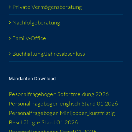
Pri­va­te Vermögensberatung
Nach­fol­ge­be­ra­tung
Fami­­ly-Office
Buchhaltung/​​Jahresabschluss
Man­dan­ten Download
Peso­nal­fra­ge­bo­gen Sofort­mel­dung 2026
Per­so­nal­fra­ge­bo­gen eng­lisch Stand 01.2026
Per­so­nal­fra­ge­bo­gen Minijobber_​kurzfristig
Beschäf­tig­te Stand 01.2026
Per­so­nal­fra­ge­bo­gen Stand 01.2026