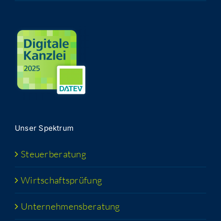
Unser Spek­trum
Steu­er­be­ra­tung
Wirt­schafts­prü­fung
Unter­neh­mens­be­ra­tung