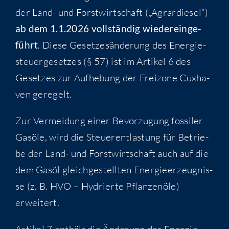
der Land- und Forst­wirt­schaft („Agrar­die­sel“)
ab dem 1.1.2026 voll­stän­dig wie­der­ein­ge­
führt
. Die­se Geset­zes­än­de­rung des Ener­gie­
steu­er­ge­set­zes (§ 57) ist im Arti­kel 6 des
Geset­zes zur Auf­he­bung der Frei­zo­ne Cux­ha­
ven geregelt.
Zur Ver­mei­dung einer Bevor­zu­gung fos­si­ler
Gas­öle, wird die Steu­er­ent­las­tung für Betrie­
be der Land- und Forst­wirt­schaft auch auf die
dem Gas­öl gleich­ge­stell­ten Ener­gie­er­zeug­nis­
se (z. B. HVO – Hydrier­te Pflan­zen­öle)
erweitert.
Arti­kel 7 ent­hält die Ände­rung der Ener­gie­