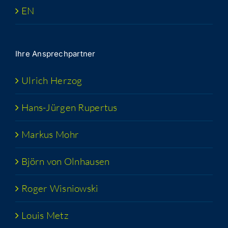
EN
Ihre Ansprech­part­ner
Ulrich Her­zog
Hans-Jür­­gen Rupertus
Mar­kus Mohr
Björn von Olnhausen
Roger Wis­niow­ski
Lou­is Metz