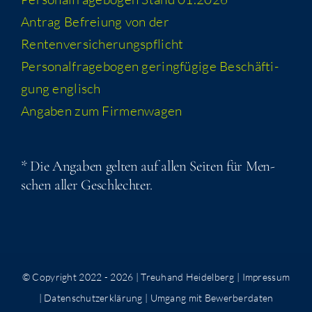
Antrag Befrei­ung von der
Rentenversicherungspflicht
Per­so­nal­fra­ge­bo­gen gering­fü­gi­ge Beschäf­ti­
gung englisch
Anga­ben zum Firmenwagen
* Die Anga­ben gel­ten auf allen Sei­ten für Men­
schen aller Geschlechter.
© Copyright 2022 -
2026 | Treuhand Heidelberg |
Impressum
|
Datenschutzerklärung
|
Umgang mit Bewerberdaten