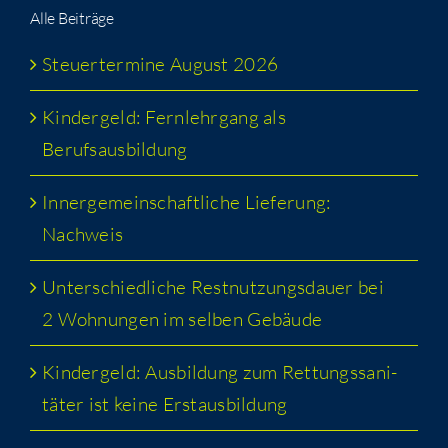
Alle Bei­trä­ge
Steu­er­ter­mi­ne August 2026
Kin­der­geld: Fern­lehr­gang als
Berufsausbildung
Inner­ge­mein­schaft­li­che Lie­fe­rung:
Nachweis
Unter­schied­li­che Rest­nut­zungs­dau­er bei
2 Woh­nun­gen im sel­ben Gebäude
Kin­der­geld: Aus­bil­dung zum Ret­tungs­sa­ni­
tä­ter ist kei­ne Erstausbildung