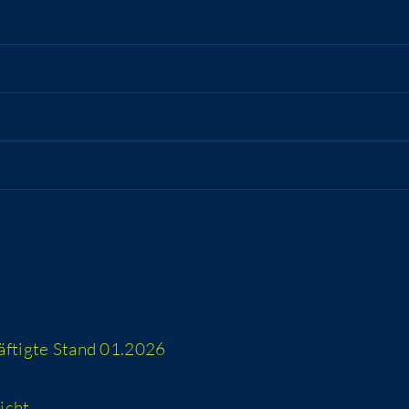
häf­tig­te Stand 01.2026
icht