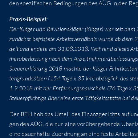
den spe­zi­fi­schen Bedin­gun­gen des AÜG in der Rege
Pra­xis-Bei­spiel:
Der Klä­ger und Revi­si­ons­klä­ger (Klä­ger) war seit dem
zunächst befris­te­te Arbeits­ver­hält­nis wur­de ab dem 
delt und ende­te am 31.08.2018. Wäh­rend die­ses Arbeit
mer­über­las­sung nach dem Arbeit­neh­mer­über­las­sungs­ge
Steu­er­erklä­rung 2018 mach­te der Klä­ger Fahrt­kos­ten
ten­grund­sät­zen (154 Tage x 35 km) abzüg­lich des steu
1.9.2018 mit der Ent­fer­nungs­pau­scha­le (76 Tage x 35
Steu­er­pflich­ti­ge über eine ers­te Tätig­keits­stät­te bei 
Der BFH hob das Urteil des Finanz­ge­richts auf und 
gen des AÜG, die nur eine vor­über­ge­hen­de Über­la
eine dau­er­haf­te Zuord­nung an eine fes­te Arbeits­s