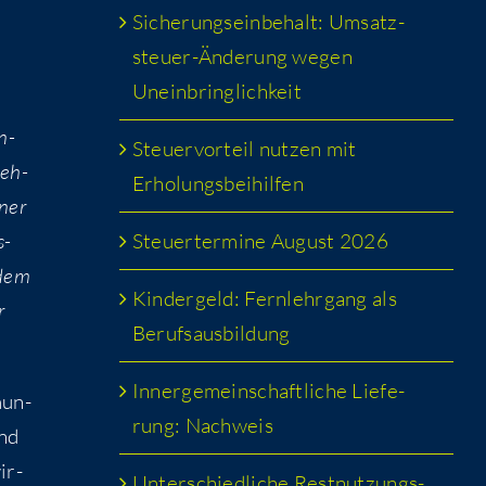
Siche­rungs­ein­be­halt: Umsatz­
steu­er-Ände­rung wegen
Uneinbringlichkeit
n­
Steu­er­vor­teil nut­zen mit
neh­
Erholungsbeihilfen
­ner
Steu­er­ter­mi­ne August 2026
s­
 dem
Kin­der­geld: Fern­lehr­gang als
r
Berufsausbildung
Inner­ge­mein­schaft­li­che Lie­fe­
mun­
rung: Nachweis
und
ir­
Unter­schied­li­che Rest­nut­zungs­