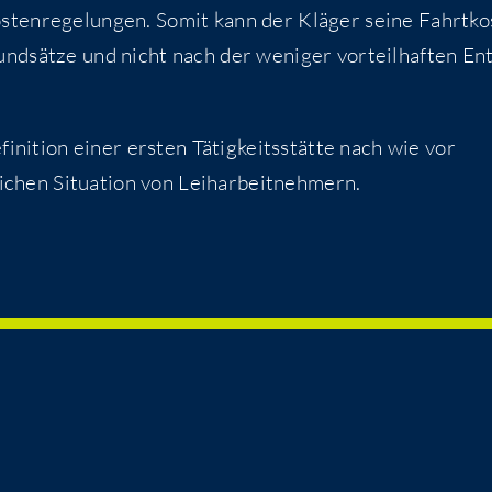
ten­re­ge­lun­gen. Somit kann der Klä­ger sei­ne Fahrt­ko
rund­sät­ze und nicht nach der weni­ger vor­teil­haf­ten Ent
­ni­ti­on einer ers­ten Tätig­keits­stät­te nach wie vor
t­li­chen Situa­ti­on von Leiharbeitnehmern.