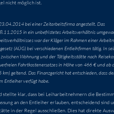
l nicht mög­lich ist.
 23.04.2014 bei einer Zeit­ar­beits­fir­ma ange­stellt. Das
28.11.2015 in ein unbe­fris­te­tes Arbeits­ver­hält­nis umge­wa
s­ver­hält­nis­ses war der Klä­ger im Rah­men einer Arbeit­
­setz (AÜG) bei ver­schie­de­nen Ent­leih­fir­men tätig. In sei
 zwi­schen Woh­nung und der Tätig­keits­stät­te nach Rei­se­ko
­er­frei­en Fahrt­kos­ten­er­sat­zes in Höhe von 466 € und ab
 km) gel­tend. Das Finanz­ge­richt hat ent­schie­den, dass de
dem Ent­lei­her ver­fügt habe.
stell­te klar, dass bei Leih­ar­beit­neh­mern die Bestim­
s­sung an den Ent­lei­her erlau­ben, ent­schei­dend sind 
tät­te in der Regel aus­schlie­ßen. Dies hat direk­te Aus­w