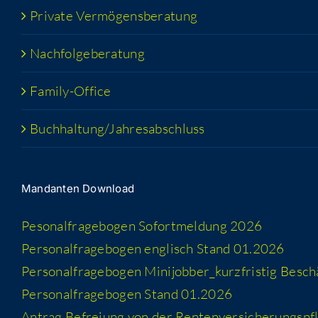
Pri­va­te Vermögensberatung
Nach­fol­ge­be­ra­tung
Fami­­ly-Office
Buchhaltung/​​Jahresabschluss
Man­dan­ten Download
Peso­nal­fra­ge­bo­gen Sofort­mel­dung 2026
Per­so­nal­fra­ge­bo­gen eng­lisch Stand 01.2026
Per­so­nal­fra­ge­bo­gen Minijobber_​kurzfristig Besc
Per­so­nal­fra­ge­bo­gen Stand 01.2026
Antrag Befrei­ung von der Rentenversicherungspfl