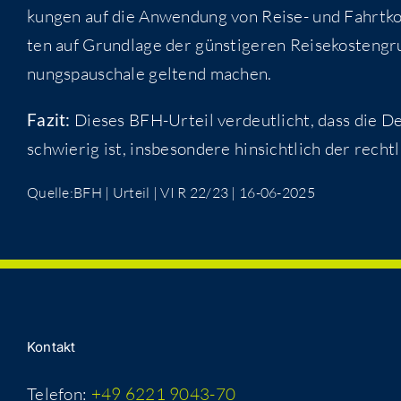
kun­gen auf die Anwen­dung von Rei­se- und Fahrt­kos­
ten auf Grund­la­ge der güns­ti­ge­ren Rei­se­kos­ten­g
nungs­pau­scha­le gel­tend machen.
Fazit:
Die­ses BFH-Urteil ver­deut­licht, dass die Defi
schwie­rig ist, ins­be­son­de­re hin­sicht­lich der rech
Quelle:BFH | Urteil | VI R 22/23 | 16-06-2025
Kon­takt
Telefon:
+49 6221 9043-70