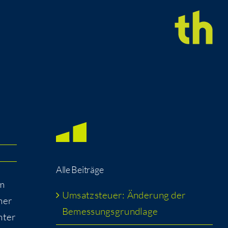
Alle Bei­trä­ge
im
Umsatz­steu­er: Ände­rung der
iner
Bemessungsgrundlage
unter