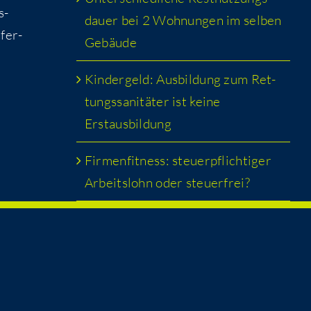
s­
dau­er bei 2 Woh­nun­gen im sel­ben
­fer­
Gebäude
Kin­der­geld: Aus­bil­dung zum Ret­
tungs­sa­ni­tä­ter ist kei­ne
Erstausbildung
Fir­men­fit­ness: steu­er­pflich­ti­ger
Arbeits­lohn oder steuerfrei?