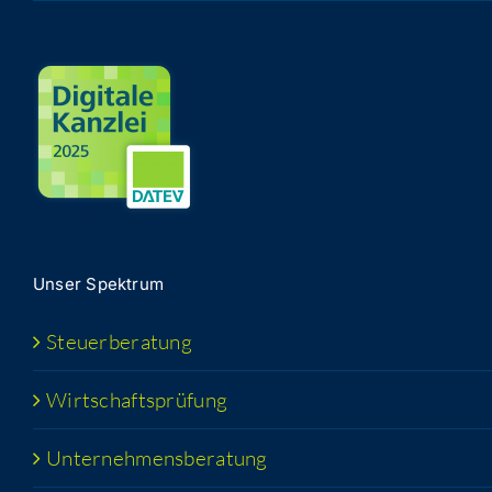
Unser Spek­trum
Steu­er­be­ra­tung
Wirt­schafts­prü­fung
Unter­neh­mens­be­ra­tung