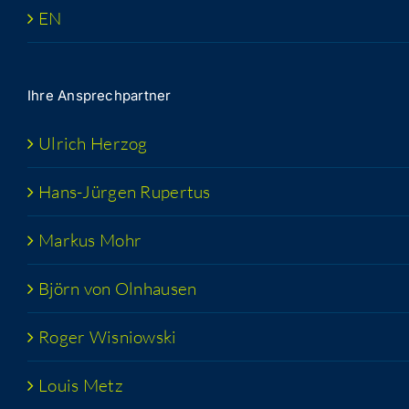
EN
Ihre Ansprech­part­ner
Ulrich Her­zog
Hans-Jür­­gen Rupertus
Mar­kus Mohr
Björn von Olnhausen
Roger Wis­niow­ski
Lou­is Metz