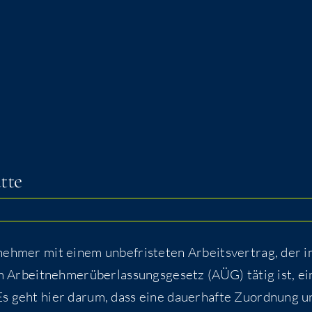
ätte
eh­mer mit einem unbe­fris­te­ten Arbeits­ver­trag, der 
Arbeit­neh­mer­über­las­sungs­ge­setz (AÜG) tätig ist, e
 Es geht hier dar­um, dass eine dau­er­haf­te Zuord­nung 