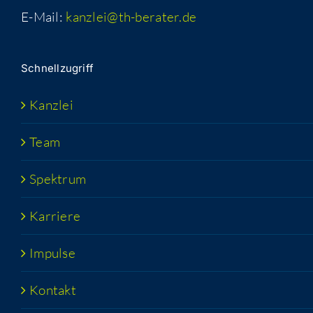
E-Mail:
kanzlei@th-berater.de
Schnell­zu­griff
Kanz­lei
Team
Spek­trum
Kar­rie­re
Impul­se
Kon­takt