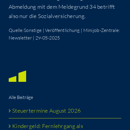
Abmel­dung mit dem Mel­de­grund 34 betrifft
also nur die Sozialversicherung.
Quelle:Sonstige | Ver­öf­fent­li­chung | Mini­job-Zen­tra­le:
News­let­ter | 29-05-2025
Alle Bei­trä­ge
Steu­er­ter­mi­ne August 2026
Kin­der­geld: Fern­lehr­gang als