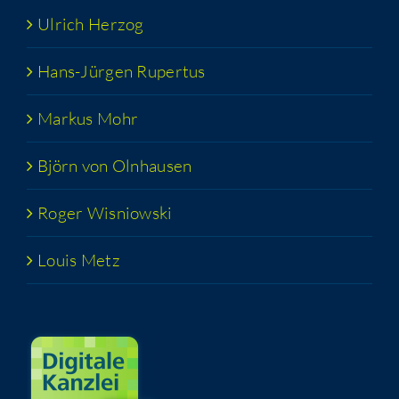
Ulrich Her­zog
Hans-Jür­­gen Rupertus
Mar­kus Mohr
Björn von Olnhausen
Roger Wis­niow­ski
Lou­is Metz