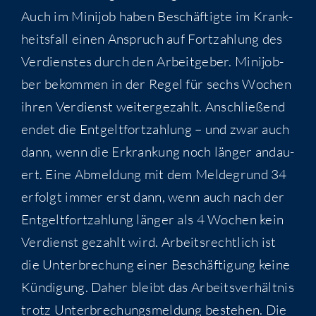
Auch im Mini­job haben Beschäf­tig­te im Krank­
heits­fall einen Anspruch auf Fort­zah­lung des
Ver­diens­tes durch den Arbeit­ge­ber. Mini­job­
ber bekom­men in der Regel für sechs Wochen
ihren Ver­dienst wei­ter­ge­zahlt. Anschlie­ßend
endet die Ent­gelt­fort­zah­lung – und zwar auch
dann, wenn die Erkran­kung noch län­ger andau­
ert. Eine Abmel­dung mit dem Mel­de­grund 34
erfolgt immer erst dann, wenn auch nach der
Ent­gelt­fort­zah­lung län­ger als 4 Wochen kein
Ver­dienst gezahlt wird. Arbeits­recht­lich ist
die Unter­bre­chung einer Beschäf­ti­gung kei­ne
Kün­di­gung. Daher bleibt das Arbeits­ver­hält­nis
trotz Unter­bre­chungs­mel­dung bestehen. Die