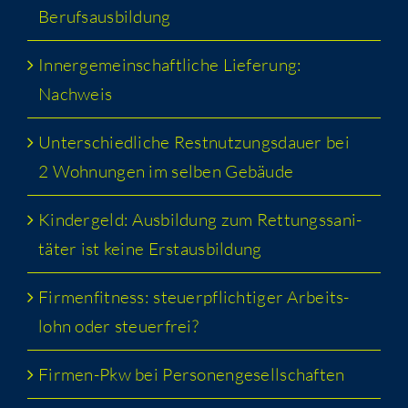
Berufsausbildung
Inner­ge­mein­schaft­li­che Lie­fe­rung:
Nachweis
Unter­schied­li­che Rest­nut­zungs­dau­er bei
2 Woh­nun­gen im sel­ben Gebäude
Kin­der­geld: Aus­bil­dung zum Ret­tungs­sa­ni­
tä­ter ist kei­ne Erstausbildung
Fir­men­fit­ness: steu­er­pflich­ti­ger Arbeits­
lohn oder steuerfrei?
Fir­men-Pkw bei Personengesellschaften