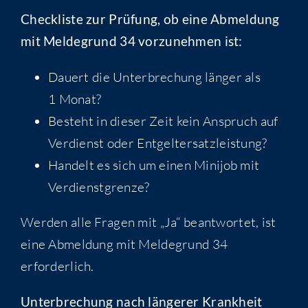
Check­lis­te zur Prü­fung, ob eine Abmel­dung
mit Mel­de­grund 34 vor­zu­neh­men ist:
Dau­ert die Unter­bre­chung län­ger als
1 Monat?
Besteht in die­ser Zeit kein Anspruch auf
Ver­dienst oder Entgeltersatzleistung?
Han­delt es sich um einen Mini­job mit
Verdienstgrenze?
Wer­den alle Fra­gen mit „Ja“ beant­wor­tet, ist
eine Abmel­dung mit Mel­de­grund 34
erforderlich.
Unter­bre­chung nach län­ge­rer Krankheit