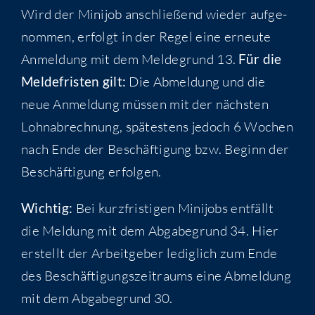
Wird der Mini­job anschlie­ßend wie­der auf­ge­
nom­men, erfolgt in der Regel eine erneu­te
Anmel­dung mit dem Mel­de­grund 13.
Für die
Mel­de­fris­ten gilt:
Die Abmel­dung und die
neue Anmel­dung müs­sen mit der nächs­ten
Lohn­ab­rech­nung, spä­tes­tens jedoch 6 Wochen
nach Ende der Beschäf­ti­gung bzw. Beginn der
Beschäf­ti­gung erfolgen.
Wich­tig:
Bei kurz­fris­ti­gen Mini­jobs ent­fällt
die Mel­dung mit dem Abga­be­grund 34. Hier
erstellt der Arbeit­ge­ber ledig­lich zum Ende
des Beschäf­ti­gungs­zeit­raums eine Abmel­dung
mit dem Abga­be­grund 30.