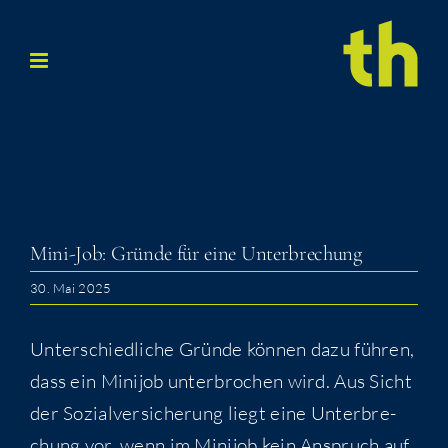
Zum
Inhalt
springen
Mini-Job: Grün­de für eine Unterbrechung
30. Mai 2025
Unter­schied­li­che Grün­de kön­nen dazu füh­ren,
dass ein Mini­job unter­bro­chen wird. Aus Sicht
der Sozi­al­ver­si­che­rung liegt eine Unter­bre­
chung vor, wenn im Mini­job kein Anspruch auf