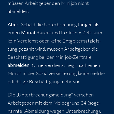
müs­sen Arbeit­ge­ber den Mini­job nicht
abmelden.
Aber:
Sobald die Unter­bre­chung
län­ger als
einen Monat
dau­ert und in die­sem Zeit­raum
kein Ver­dienst oder kei­ne Ent­gel­ter­satz­leis­
tung gezahlt wird, müs­sen Arbeit­ge­ber die
Beschäf­ti­gung bei der Mini­job-Zen­tra­le
abmel­den
. Ohne Ver­dienst liegt nach einem
Monat in der Sozi­al­ver­si­che­rung kei­ne mel­de­
pflich­ti­ge Beschäf­ti­gung mehr vor.
Die „Unter­bre­chungs­mel­dung“ ver­se­hen
Arbeit­ge­ber mit dem Mel­de­grund 34 (soge­
nann­te „Abmel­dung wegen Unter­bre­chung).