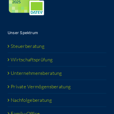
Unser Spek­trum
Steu­er­be­ra­tung
Wirt­schafts­prü­fung
Unter­neh­mens­be­ra­tung
Pri­va­te Vermögensberatung
Nach­fol­ge­be­ra­tung
Fami­­ly-Office