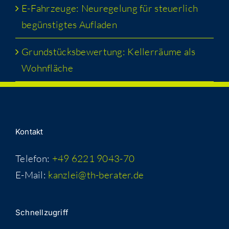
E-Fahr­zeu­ge: Neu­re­ge­lung für steu­er­lich
begüns­tig­tes Aufladen
Grund­stücks­be­wer­tung: Kel­ler­räu­me als
Wohnfläche
Kon­takt
Telefon:
+49 6221 9043-70
E-Mail:
kanzlei@th-berater.de
Schnell­zu­griff