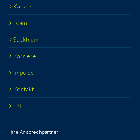
Kanz­lei
Team
Spek­trum
Kar­rie­re
Impul­se
Kon­takt
EN
Ihre Ansprech­part­ner