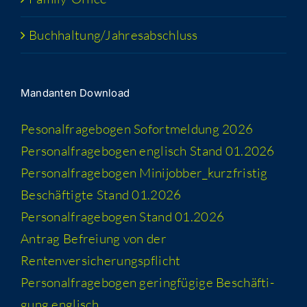
Buchhaltung/​​Jahresabschluss
Man­dan­ten Download
Peso­nal­fra­ge­bo­gen Sofort­mel­dung 2026
Per­so­nal­fra­ge­bo­gen eng­lisch Stand 01.2026
Per­so­nal­fra­ge­bo­gen Minijobber_​kurzfristig
Beschäf­tig­te Stand 01.2026
Per­so­nal­fra­ge­bo­gen Stand 01.2026
Antrag Befrei­ung von der
Rentenversicherungspflicht
Per­so­nal­fra­ge­bo­gen gering­fü­gi­ge Beschäf­ti­
gung englisch