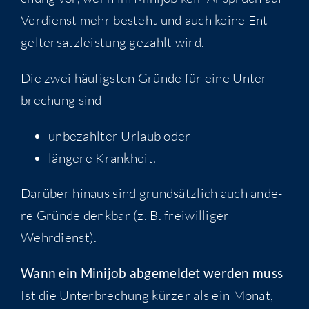
Ver­dienst mehr besteht und auch kei­ne Ent­
gel­ter­satz­leis­tung gezahlt wird.
Die zwei häu­figs­ten Grün­de für eine Unter­
bre­chung sind
unbe­zahl­ter Urlaub oder
län­ge­re Krankheit.
Dar­über hin­aus sind grund­sätz­lich auch ande­
re Grün­de denk­bar (z. B. frei­wil­li­ger
Wehrdienst).
Wann ein Mini­job abge­mel­det wer­den muss
Ist die Unter­bre­chung kür­zer als ein Monat,