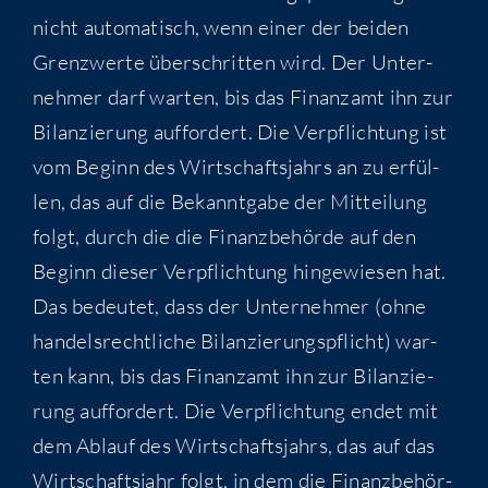
nicht auto­ma­tisch, wenn einer der bei­den
Grenz­wer­te über­schrit­ten wird. Der Unter­
neh­mer darf war­ten, bis das Finanz­amt ihn zur
Bilan­zie­rung auf­for­dert. Die Ver­pflich­tung ist
vom Beginn des Wirt­schafts­jahrs an zu erfül­
len, das auf die Bekannt­ga­be der Mit­tei­lung
folgt, durch die die Finanz­be­hör­de auf den
Beginn die­ser Ver­pflich­tung hin­ge­wie­sen hat.
Das bedeu­tet, dass der Unter­neh­mer (ohne
han­dels­recht­li­che Bilan­zie­rungs­pflicht) war­
ten kann, bis das Finanz­amt ihn zur Bilan­zie­
rung auf­for­dert. Die Ver­pflich­tung endet mit
dem Ablauf des Wirt­schafts­jahrs, das auf das
Wirt­schafts­jahr folgt, in dem die Finanz­be­hör­