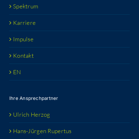
Spek­trum
Kar­rie­re
Impul­se
Kon­takt
EN
Ihre Ansprech­part­ner
Ulrich Her­zog
Hans-Jür­­gen Rupertus