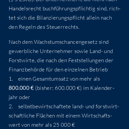
Han­dels­recht buch­füh­rungs­pflich­tig sind, rich­
tet sich die Bilan­zie­rungs­pflicht allein nach
den Regeln des Steuerrechts.
Nach dem Wachs­tums­chan­cen­ge­setz sind
gewerb­li­che Unter­neh­mer sowie Land- und
Forst­wir­te, die nach den Fest­stel­lun­gen der
Finanz­be­hör­de für den ein­zel­nen Betrieb
1. einen Gesamt­um­satz von mehr als
800.000 €
(bis­her: 600.000 €) im Kalen­der­
jahr oder
2. selbst­be­wirt­schaf­te­te land- und forst­wirt­
schaft­li­che Flä­chen mit einem Wirt­schafts­
wert von mehr als 25 000 €