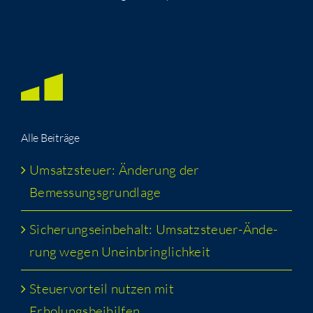
Alle Bei­trä­ge
Umsatz­steu­er: Ände­rung der
Bemessungsgrundlage
Siche­rungs­ein­be­halt: Umsatz­steu­er-Ände­
rung wegen Uneinbringlichkeit
Steu­er­vor­teil nut­zen mit
Erholungsbeihilfen