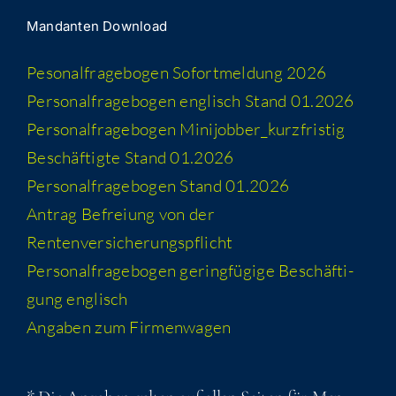
Man­dan­ten Download
Peso­nal­fra­ge­bo­gen Sofort­mel­dung 2026
Per­so­nal­fra­ge­bo­gen eng­lisch Stand 01.2026
Per­so­nal­fra­ge­bo­gen Minijobber_​kurzfristig
Beschäf­tig­te Stand 01.2026
Per­so­nal­fra­ge­bo­gen Stand 01.2026
Antrag Befrei­ung von der
Rentenversicherungspflicht
Per­so­nal­fra­ge­bo­gen gering­fü­gi­ge Beschäf­ti­
gung englisch
Anga­ben zum Firmenwagen