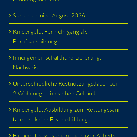
Steu­er­ter­mi­ne August 2026
Kin­der­geld: Fern­lehr­gang als
Berufsausbildung
Inner­ge­mein­schaft­li­che Lie­fe­rung:
Nachweis
Unter­schied­li­che Rest­nut­zungs­dau­er bei
2 Woh­nun­gen im sel­ben Gebäude
Kin­der­geld: Aus­bil­dung zum Ret­tungs­sa­ni­
tä­ter ist kei­ne Erstausbildung
Fir­men­fit­ness: steu­er­pflich­ti­ger Arbeits­