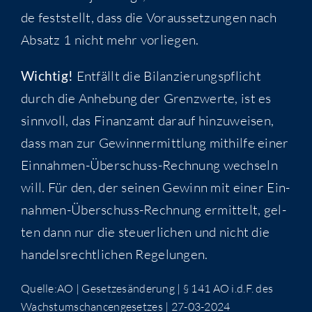
de fest­stellt, dass die Vor­aus­set­zun­gen nach
Absatz 1 nicht mehr vorliegen.
Wich­tig!
Ent­fällt die Bilan­zie­rungs­pflicht
durch die Anhe­bung der Grenz­wer­te, ist es
sinn­voll, das Finanz­amt dar­auf hin­zu­wei­sen,
dass man zur Gewinn­ermitt­lung mit­hil­fe einer
Ein­nah­men-Über­schuss-Rech­nung wech­seln
will. Für den, der sei­nen Gewinn mit einer Ein­
nah­men-Über­schuss-Rech­nung ermit­telt, gel­
ten dann nur die steu­er­li­chen und nicht die
han­dels­recht­li­chen Regelungen.
Quelle:AO | Geset­zes­än­de­rung | § 141 AO i.d.F. des
Wachs­tums­chan­cen­ge­set­zes | 27-03-2024