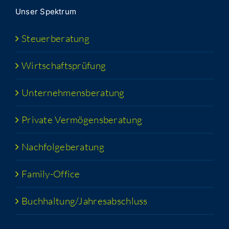
Unser Spek­trum
Steu­er­be­ra­tung
Wirt­schafts­prü­fung
Unter­neh­mens­be­ra­tung
Pri­va­te Vermögensberatung
Nach­fol­ge­be­ra­tung
Fami­­ly-Office
Buchhaltung/​​Jahresabschluss