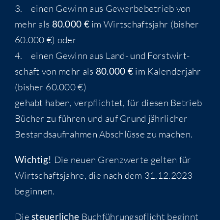
3. einen Gewinn aus Gewer­be­be­trieb von
mehr als
80.000 €
im Wirt­schafts­jahr (bis­her
60.000 €) oder
4. einen Gewinn aus Land- und Forst­wirt­
schaft von mehr als
80.000 €
im Kalen­der­jahr
(bis­her 60.000 €)
gehabt haben, ver­pflich­tet, für die­sen Betrieb
Bücher zu füh­ren und auf Grund jähr­li­cher
Bestands­auf­nah­men Abschlüs­se zu machen.
Wich­tig!
Die neu­en Grenz­wer­te gel­ten für
Wirt­schafts­jah­re, die nach dem 31.12.2023
beginnen.
Die
steu­er­li­che
Buch­füh­rungs­pflicht beginnt