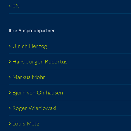
EN
Ihre Ansprech­part­ner
Ulrich Her­zog
Hans-Jür­­gen Rupertus
Mar­kus Mohr
Björn von Olnhausen
Roger Wis­niow­ski
Lou­is Metz