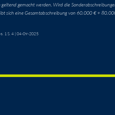
n gel­tend gemacht wer­den. Wird die Son­der­ab­schrei­bun­g
ibt sich eine Gesamt­ab­schrei­bung von 60.000 € + 80.00
bs. 1 S. 4 | 04-09-2025