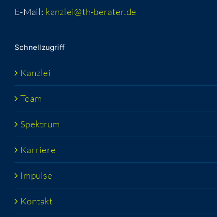
E-Mail:
kanzlei@th-berater.de
Schnell­zu­griff
Kanz­lei
Team
Spek­trum
Kar­rie­re
Impul­se
Kon­takt