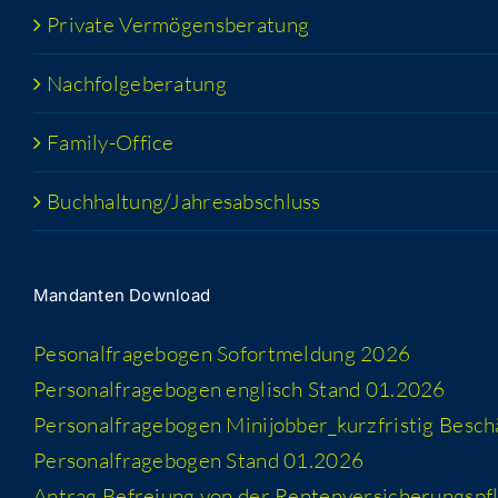
Pri­va­te Vermögensberatung
Nach­fol­ge­be­ra­tung
Fami­­ly-Office
Buchhaltung/​​Jahresabschluss
Man­dan­ten Download
Peso­nal­fra­ge­bo­gen Sofort­mel­dung 2026
Per­so­nal­fra­ge­bo­gen eng­lisch Stand 01.2026
Per­so­nal­fra­ge­bo­gen Minijobber_​kurzfristig Besc
Per­so­nal­fra­ge­bo­gen Stand 01.2026
Antrag Befrei­ung von der Rentenversicherungspfl