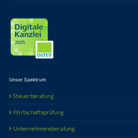
Unser Spek­trum
Steu­er­be­ra­tung
Wirt­schafts­prü­fung
Unter­neh­mens­be­ra­tung