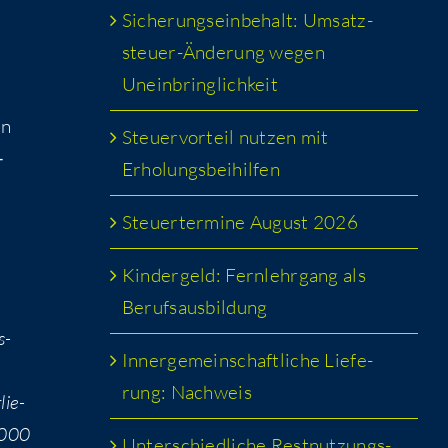
Siche­rungs­ein­be­halt: Umsatz­
steu­er-Ände­rung wegen
Uneinbringlichkeit
en
Steu­er­vor­teil nut­zen mit
­
Erholungsbeihilfen
Steu­er­ter­mi­ne August 2026
Kin­der­geld: Fern­lehr­gang als
Berufsausbildung
s­
Inner­ge­mein­schaft­li­che Lie­fe­
rung: Nachweis
lie­
.000
Unter­schied­li­che Rest­nut­zungs­