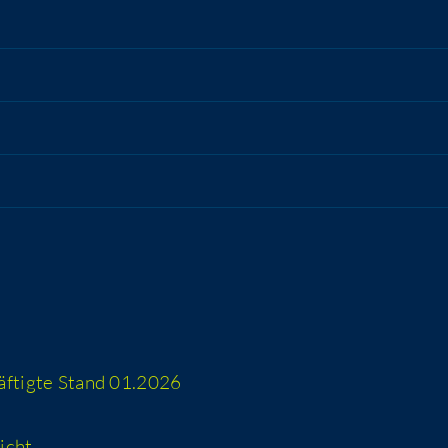
häf­tig­te Stand 01.2026
icht