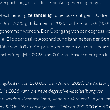
Ver­pach­tung, da es dort kein Anla­ge­ver­mö­gen gibt.
 Abschrei­bung
zeit­an­tei­lig
zu berück­sich­ti­gen. Da die
0. Juni 2025 gilt, kön­nen in 2025 höchs­tens 15% (30%
 genom­men wer­den. Der Über­gang von der degres­si­v
sig. Die degres­si­ve Abschrei­bung kann
neben der Son
 Höhe von 40% in Anspruch genom­men wer­den, sodass
Anschaf­fungs­jahr 2026 und 2027 zu Abschrei­bun­gen in
fungs­kos­ten von 200.000 € im Janu­ar 2026. Die Nut­zung
ahr). In 2026 kann die neue degres­si­ve Abschrei­bung von
er­den. Dane­ben kann, wenn die Vor­aus­set­zun­gen vor­
und 6 EStG in Höhe von ins­ge­samt 40% von 200.000 € = 80