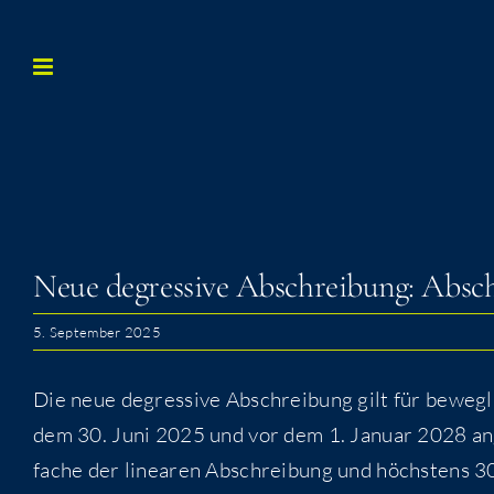
Zum
Inhalt
springen
Neue degres­si­ve Abschrei­bung: Absc
5. September 2025
Die neue degres­si­ve Abschrei­bung gilt für beweg­li
dem 30. Juni 2025 und vor dem 1. Janu­ar 2028 ange­
fache der linea­ren Abschrei­bung und höchs­tens 30%