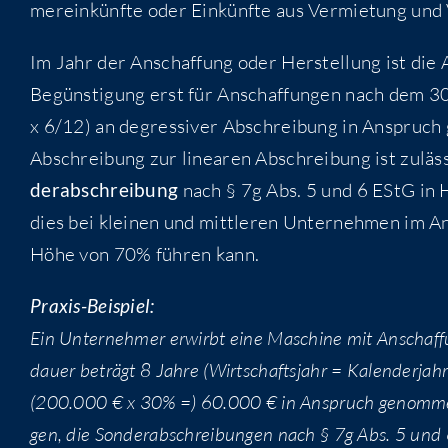
mer­ein­künf­te oder Ein­künf­te aus Ver­mie­tung und 
Im Jahr der Anschaf­fung oder Her­stel­lung ist die
Begüns­ti­gung erst für Anschaf­fun­gen nach dem 3
x 6/12) an degres­si­ver Abschrei­bung in Anspruch
Abschrei­bung zur linea­ren Abschrei­bung ist zuläs­
der­ab­schrei­bung
nach § 7g Abs. 5 und 6 EStG in
dies bei klei­nen und mitt­le­ren Unter­neh­men im 
Höhe von 70% füh­ren kann.
Pra­xis-Bei­spiel:
Ein Unter­neh­mer erwirbt eine Maschi­ne mit Anschaf­
dau­er beträgt 8 Jah­re (Wirt­schafts­jahr = Kalen­der­j
(200.000 € x 30% =) 60.000 € in Anspruch genom­men w
gen, die Son­der­ab­schrei­bun­gen nach § 7g Abs. 5 