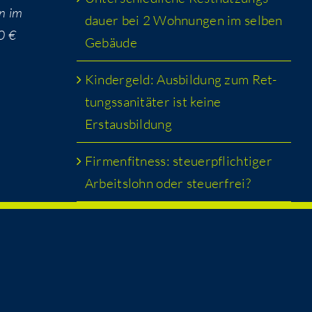
en im
dau­er bei 2 Woh­nun­gen im sel­ben
0 €
Gebäude
Kin­der­geld: Aus­bil­dung zum Ret­
tungs­sa­ni­tä­ter ist kei­ne
Erstausbildung
Fir­men­fit­ness: steu­er­pflich­ti­ger
Arbeits­lohn oder steuerfrei?