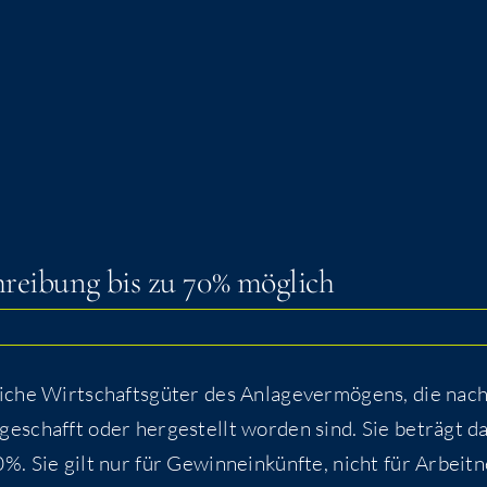
hrei­bung bis zu 70% möglich
­che Wirt­schafts­gü­ter des Anla­ge­ver­mö­gens, die nac
schafft oder her­ge­stellt wor­den sind. Sie beträgt da
. Sie gilt nur für Gewinn­ein­künf­te, nicht für Arbeit­