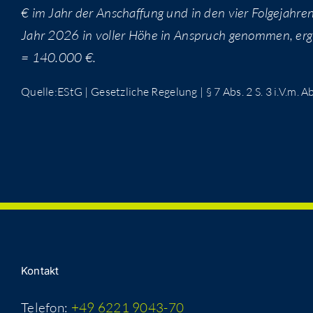
€ im Jahr der Anschaf­fung und in den vier Fol­ge­jah­re
Jahr 2026 in vol­ler Höhe in Anspruch genom­men, erg
= 140.000 €.
Quelle:EStG | Gesetz­li­che Rege­lung | § 7 Abs. 2 S. 3 i.V.m. A
Kon­takt
Telefon:
+49 6221 9043-70