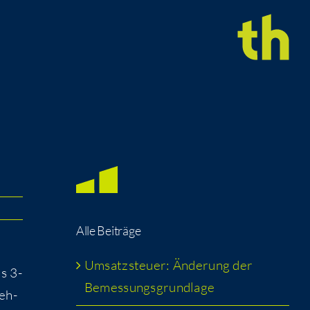
Alle Bei­trä­ge
h
Umsatz­steu­er: Ände­rung der
s 3-
Bemessungsgrundlage
neh­