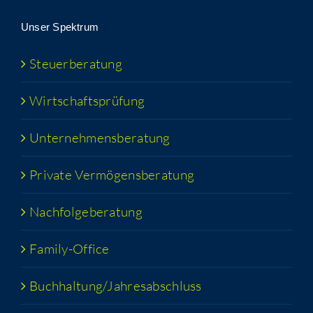
Unser Spek­trum
Steu­er­be­ra­tung
Wirt­schafts­prü­fung
Unter­neh­mens­be­ra­tung
Pri­va­te Vermögensberatung
Nach­fol­ge­be­ra­tung
Fami­­ly-Office
Buchhaltung/​​Jahresabschluss