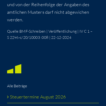
und von der Rei­hen­fol­ge der Anga­ben des
amt­li­chen Mus­ters darf nicht abge­wi­chen
werden.
Quelle:BMF-Schreiben | Ver­öf­fent­li­chung | IV C 1 –
S 2296-c/20/10003 :008 | 22-12-2024
Alle Bei­trä­ge
Steu­er­ter­mi­ne August 2026