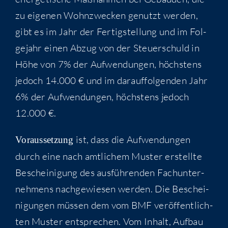
zu eige­nen Wohn­zwe­cken genutzt wer­den,
gibt es im Jahr der Fer­tig­stel­lung und im Fol­
ge­jahr einen Abzug von der Steu­er­schuld in
Höhe von 7% der Auf­wen­dun­gen, höchs­tens
jedoch 14.000 € und im dar­auf­fol­gen­den Jahr
6% der Auf­wen­dun­gen, höchs­tens jedoch
12.000 €.
ist, dass die Auf­wen­dun­gen
Vor­aus­set­zung
durch eine nach amt­li­chem Mus­ter erstell­te
Beschei­ni­gung des aus­füh­ren­den Fach­un­ter­
neh­mens nach­ge­wie­sen wer­den. Die Beschei­
ni­gun­gen müs­sen dem vom BMF ver­öf­fent­lich­
ten Mus­ter ent­spre­chen. Vom Inhalt, Auf­bau