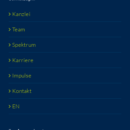
Kanz­lei
Team
Spek­trum
Kar­rie­re
Impul­se
Kon­takt
EN