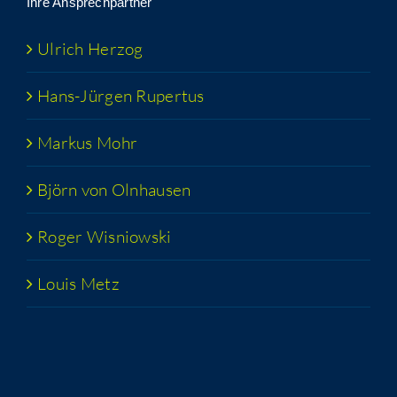
Ihre Ansprech­part­ner
Ulrich Her­zog
Hans-Jür­­gen Rupertus
Mar­kus Mohr
Björn von Olnhausen
Roger Wis­niow­ski
Lou­is Metz