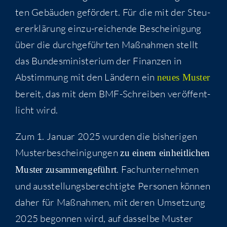
ten Gebäu­den geför­dert. Für die mit der Steu­
er­erklä­rung ein­zu-rei­chen­de Beschei­ni­gung
über die durch­ge­führ­ten Maß­nah­men stellt
das Bun­des­mi­nis­te­ri­um der Finan­zen in
Abstim­mung mit den Län­dern ein
neu­es Mus­ter
bereit, das mit dem BMF-Schrei­ben ver­öf­fent­
licht wird.
Zum 1. Janu­ar 2025 wur­den die bis­he­ri­gen
Mus­ter­be­schei­ni­gun­gen
zu einem ein­heit­li­chen
. Fach­un­ter­neh­men
Mus­ter zusam­men­ge­führt
und aus­stel­lungs­be­rech­tig­te Per­so­nen kön­nen
daher für Maß­nah­men, mit deren Umset­zung
2025 begon­nen wird, auf das­sel­be Mus­ter