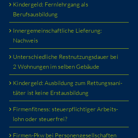
Kin­der­geld: Fern­lehr­gang als
Berufsausbildung
Inner­ge­mein­schaft­li­che Lie­fe­rung:
Nachweis
Unter­schied­li­che Rest­nut­zungs­dau­er bei
2 Woh­nun­gen im sel­ben Gebäude
Kin­der­geld: Aus­bil­dung zum Ret­tungs­sa­ni­
tä­ter ist kei­ne Erstausbildung
Fir­men­fit­ness: steu­er­pflich­ti­ger Arbeits­
lohn oder steuerfrei?
Fir­men-Pkw bei Personengesellschaften