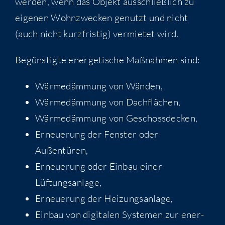
wer­den, wenn das Objekt aus­schließ­lich zu
eige­nen Wohn­zwe­cken genutzt und nicht
(auch nicht kurz­fris­tig) ver­mie­tet wird.
Begüns­tig­te ener­ge­ti­sche Maß­nah­men sind:
Wär­me­däm­mung von Wänden,
Wär­me­däm­mung von Dachflächen,
Wär­me­däm­mung von Geschossdecken,
Erneue­rung der Fens­ter oder
Außentüren,
Erneue­rung oder Ein­bau einer
Lüftungsanlage,
Erneue­rung der Heizungsanlage,
Ein­bau von digi­ta­len Sys­te­men zur ener­