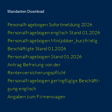
Man­dan­ten Download
Peso­nal­fra­ge­bo­gen Sofort­mel­dung 2026
Per­so­nal­fra­ge­bo­gen eng­lisch Stand 01.2026
Per­so­nal­fra­ge­bo­gen Minijobber_​kurzfristig
Beschäf­tig­te Stand 01.2026
Per­so­nal­fra­ge­bo­gen Stand 01.2026
Antrag Befrei­ung von der
Rentenversicherungspflicht
Per­so­nal­fra­ge­bo­gen gering­fü­gi­ge Beschäf­ti­
gung englisch
Anga­ben zum Firmenwagen