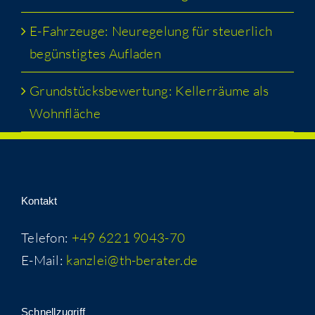
E-Fahr­zeu­ge: Neu­re­ge­lung für steu­er­lich
begüns­tig­tes Aufladen
Grund­stücks­be­wer­tung: Kel­ler­räu­me als
Wohnfläche
Kon­takt
Telefon:
+49 6221 9043-70
E-Mail:
kanzlei@th-berater.de
Schnell­zu­griff