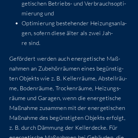
ge­ti­schen Betriebs- und Ver­brauchs­op­ti­
mie­rung und
Opti­mie­rung bestehen­der Hei­zungs­an­la­
gen, sofern die­se älter als zwei Jah­
re sind.
Geför­dert wer­den auch ener­ge­ti­sche Maß­
nah­men an Zube­hör­räu­men eines begüns­tig­
ten Objekts wie z. B. Kel­ler­räu­me, Abstell­räu­
me, Boden­räu­me, Tro­cken­räu­me, Hei­zungs­
räu­me und Gara­gen, wenn die ener­ge­ti­sche
Maß­nah­me zusam­men mit der ener­ge­ti­schen
Maß­nah­me des begüns­tig­ten Objekts erfolgt,
z. B. durch Däm­mung der Kel­ler­de­cke. Für
ener­ge­ti­sche Maß­nah­men bei Gebäu­den, die