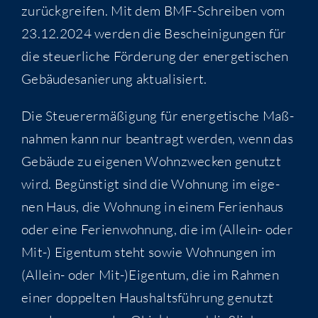
zurück­grei­fen. Mit dem BMF-Schrei­ben vom
23.12.2024 wer­den die Beschei­ni­gun­gen für
die steu­er­li­che För­de­rung der ener­ge­ti­schen
Gebäu­de­sa­nie­rung aktualisiert.
Die Steu­er­ermä­ßi­gung für ener­ge­ti­sche Maß­
nah­men kann nur bean­tragt wer­den, wenn das
Gebäu­de zu eige­nen Wohn­zwe­cken genutzt
wird. Begüns­tigt sind die Woh­nung im eige­
nen Haus, die Woh­nung in einem Feri­en­haus
oder eine Feri­en­woh­nung, die im (Allein- oder
Mit-) Eigen­tum steht sowie Woh­nun­gen im
(Allein- oder Mit-)Eigentum, die im Rah­men
einer dop­pel­ten Haus­halts­füh­rung genutzt