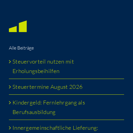
Alle Bei­trä­ge
Steu­er­vor­teil nut­zen mit
Erholungsbeihilfen
Steu­er­ter­mi­ne August 2026
Kin­der­geld: Fern­lehr­gang als
Berufsausbildung
Inner­ge­mein­schaft­li­che Lie­fe­rung: