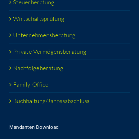
Steu­er­be­ra­tung
Wirt­schafts­prü­fung
Unter­neh­mens­be­ra­tung
Pri­va­te Vermögensberatung
Nach­fol­ge­be­ra­tung
Fami­­ly-Office
Buchhaltung/​​Jahresabschluss
Man­dan­ten Download