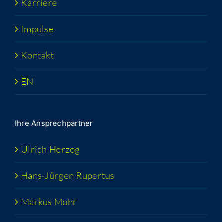
Kar­rie­re
Impul­se
Kon­takt
EN
Ihre Ansprech­part­ner
Ulrich Her­zog
Hans-Jür­­gen Rupertus
Mar­kus Mohr