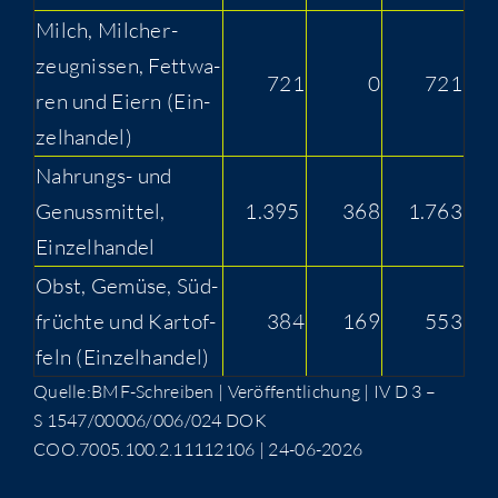
Milch, Milch­er­
zeug­nis­sen, Fett­wa­
721
0
721
ren und Eiern (Ein­
zel­han­del)
Nah­rungs- und
Genuss­mit­tel,
1.395
368
1.763
Einzelhandel
Obst, Gemü­se, Süd­
früch­te und Kar­tof­
384
169
553
feln (Ein­zel­han­del)
Quelle:BMF-Schreiben | Ver­öf­fent­li­chung | IV D 3 –
S 1547/00006/006/024 DOK
COO.7005.100.2.11112106 | 24-06-2026