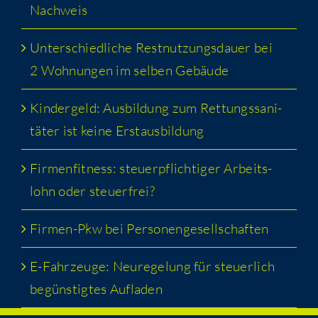
Nachweis
Unter­schied­li­che Rest­nut­zungs­dau­er bei
2 Woh­nun­gen im sel­ben Gebäude
Kin­der­geld: Aus­bil­dung zum Ret­tungs­sa­ni­
tä­ter ist kei­ne Erstausbildung
Fir­men­fit­ness: steu­er­pflich­ti­ger Arbeits­
lohn oder steuerfrei?
Fir­men-Pkw bei Personengesellschaften
E-Fahr­zeu­ge: Neu­re­ge­lung für steu­er­lich
begüns­tig­tes Aufladen