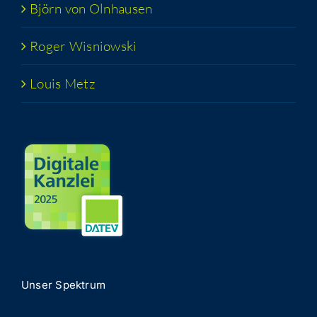
Björn von Olnhausen
Roger Wis­niow­ski
Lou­is Metz
Unser Spek­trum