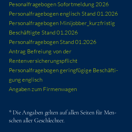
Peso­nal­fra­ge­bo­gen Sofort­mel­dung 2026
Per­so­nal­fra­ge­bo­gen eng­lisch Stand 01.2026
Per­so­nal­fra­ge­bo­gen Minijobber_​kurzfristig
Beschäf­tig­te Stand 01.2026
Per­so­nal­fra­ge­bo­gen Stand 01.2026
Antrag Befrei­ung von der
Rentenversicherungspflicht
Per­so­nal­fra­ge­bo­gen gering­fü­gi­ge Beschäf­ti­
gung englisch
Anga­ben zum Firmenwagen
* Die Anga­ben gel­ten auf allen Sei­ten für Men­
schen aller Geschlechter.