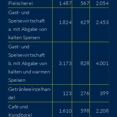
Flei­sche­rei
1.487
567
2.054
Gast- und
Speisewirtschaft
1.824
629
2.453
a. mit Abga­be von
kal­ten Speisen
Gast- und
Speisewirtschaft
b. mit Abga­be von
3.173
828
4.001
kal­ten und war­men
Speisen
Geträn­ke­ein­zel­han­
123
276
399
del
Café und
1.610
598
2.208
Konditorei