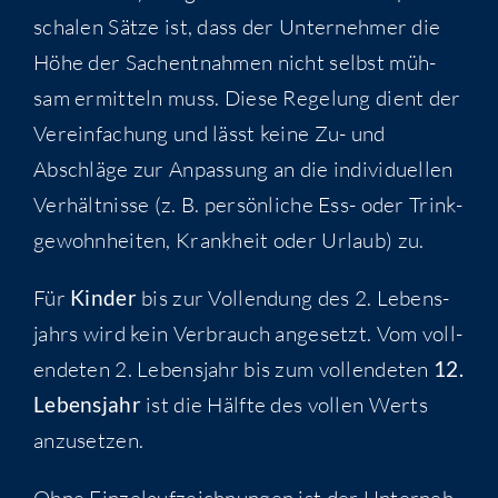
scha­len Sät­ze ist, dass der Unter­neh­mer die
Höhe der Sach­ent­nah­men nicht selbst müh­
sam ermit­teln muss. Die­se Rege­lung dient der
Ver­ein­fa­chung und lässt kei­ne Zu- und
Abschlä­ge zur Anpas­sung an die indi­vi­du­el­len
Ver­hält­nis­se (z. B. per­sön­li­che Ess- oder Trink­
ge­wohn­hei­ten, Krank­heit oder Urlaub) zu.
Für
Kin­der
bis zur Voll­endung des 2. Lebens­
jahrs wird kein Ver­brauch ange­setzt. Vom voll­
ende­ten 2. Lebens­jahr bis zum voll­ende­ten
12.
Lebens­jahr
ist die Hälf­te des vol­len Werts
anzusetzen.
Ohne Ein­zel­auf­zeich­nun­gen ist der Unter­neh­