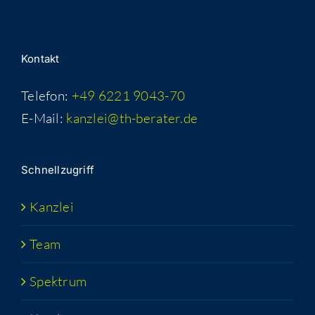
Kon­takt
Telefon:
+49 6221 9043-70
E-Mail:
kanzlei@th-berater.de
Schnell­zu­griff
Kanz­lei
Team
Spek­trum