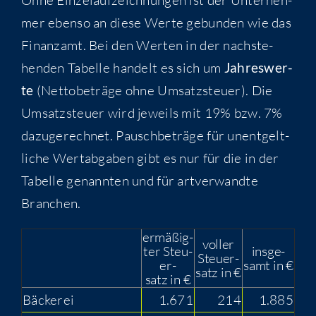
mer eben­so an die­se Wer­te gebun­den wie das
Finanz­amt. Bei den Wer­ten in der nach­ste­
hen­den Tabel­le han­delt es sich um
Jah­res­wer­
te
(Net­to­be­trä­ge ohne Umsatz­steu­er). Die
Umsatz­steu­er wird jeweils mit 19% bzw. 7%
dazu­ge­rech­net. Pausch­be­trä­ge für unent­gelt­
li­che Wert­ab­ga­ben gibt es nur für die in der
Tabel­le genann­ten und für art­ver­wand­te
Branchen.
ermä­ßig­
vol­ler
ter Steu­
ins­ge­
Steu­er­
er­
samt in €
satz in €
satz in €
Bäcke­rei
1.671
214
1.885