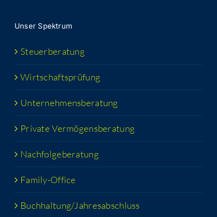
Unser Spek­trum
Steu­er­be­ra­tung
Wirt­schafts­prü­fung
Unter­neh­mens­be­ra­tung
Pri­va­te Vermögensberatung
Nach­fol­ge­be­ra­tung
Fami­­ly-Office
Buchhaltung/​​Jahresabschluss