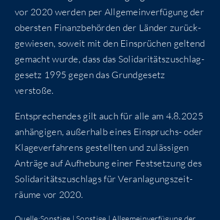
vor 2020 wer­den per All­ge­mein­ver­fü­gung der
obers­ten Finanz­be­hör­den der Län­der zurück­
ge­wie­sen, soweit mit den Ein­sprü­chen gel­tend
gemacht wur­de, dass das Soli­da­ri­täts­zu­schlag­
ge­setz 1995 gegen das Grund­ge­setz
verstoße.
Ent­spre­chen­des gilt auch für alle am 4.8.2025
anhän­gi­gen, außer­halb eines Ein­spruchs- oder
Kla­ge­ver­fah­rens gestell­ten und zuläs­si­gen
Anträ­ge auf Auf­he­bung einer Fest­set­zung des
Soli­da­ri­täts­zu­schlags für Ver­an­la­gungs­zeit­
räu­me vor 2020.
Quelle:Sonstige | Sons­ti­ge | All­ge­mein­ver­fü­gung der