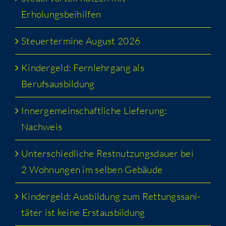
Erholungsbeihilfen
Steu­er­ter­mi­ne August 2026
Kin­der­geld: Fern­lehr­gang als
Berufsausbildung
Inner­ge­mein­schaft­li­che Lie­fe­rung:
Nachweis
Unter­schied­li­che Rest­nut­zungs­dau­er bei
2 Woh­nun­gen im sel­ben Gebäude
Kin­der­geld: Aus­bil­dung zum Ret­tungs­sa­ni­
tä­ter ist kei­ne Erstausbildung