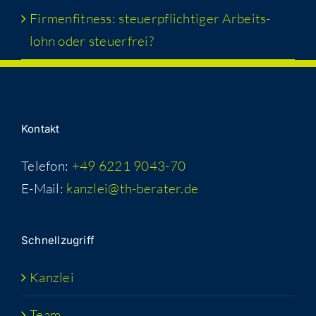
Fir­men­fit­ness: steu­er­pflich­ti­ger Arbeits­
lohn oder steuerfrei?
Kon­takt
Telefon:
+49 6221 9043-70
E-Mail:
kanzlei@th-berater.de
Schnell­zu­griff
Kanz­lei
Team