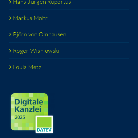
Hans-Jür­­gen Rupertus
Mar­kus Mohr
Björn von Olnhausen
Roger Wis­niow­ski
Lou­is Metz