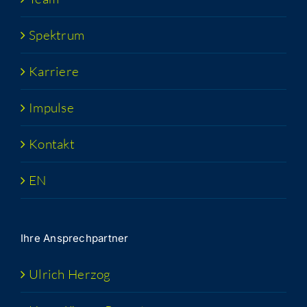
Spek­trum
Kar­rie­re
Impul­se
Kon­takt
EN
Ihre Ansprech­part­ner
Ulrich Her­zog