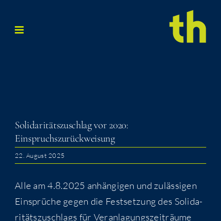
Zum
Inhalt
springen
Soli­da­ri­täts­zu­schlag vor 2020:
Einspruchszurückweisung
22. August 2025
Alle am 4.8.2025 anhän­gi­gen und zuläs­si­gen
Ein­sprü­che gegen die Fest­set­zung des Soli­da­
ri­täts­zu­schlags für Ver­an­la­gungs­zeit­räu­me