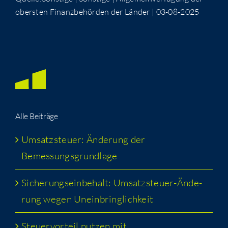
obers­ten Finanz­be­hör­den der Län­der | 03-08-2025
Alle Bei­trä­ge
Umsatz­steu­er: Ände­rung der
Bemessungsgrundlage
Siche­rungs­ein­be­halt: Umsatz­steu­er-Ände­
rung wegen Uneinbringlichkeit
Steu­er­vor­teil nut­zen mit