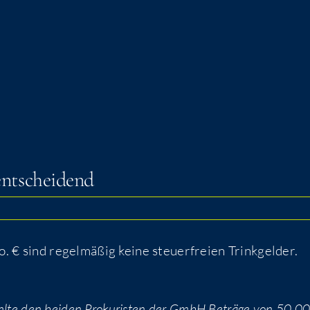
t entscheidend
€ sind regel­mä­ßig kei­ne steu­er­frei­en Trinkgelder.
hl­te den bei­den Pro­ku­ris­ten der GmbH Beträ­ge von 50.0