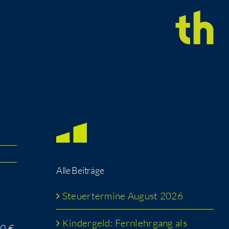
Alle Bei­trä­ge
Steu­er­ter­mi­ne August 2026
Kin­der­geld: Fern­lehr­gang als
00 €