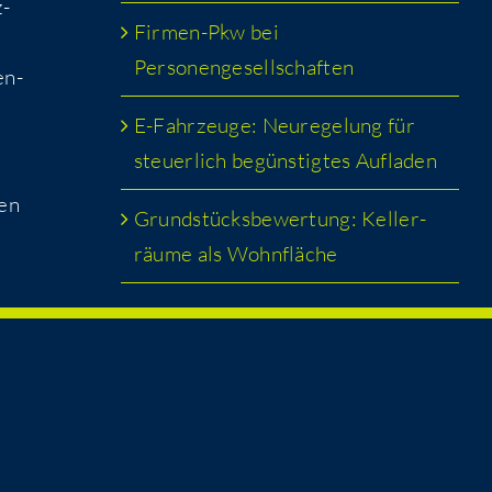
z­
Fir­men-Pkw bei
Personengesellschaften
en­
E-Fahr­zeu­ge: Neu­re­ge­lung für
steu­er­lich begüns­tig­tes Aufladen
men
Grund­stücks­be­wer­tung: Kel­ler­
räu­me als Wohnfläche