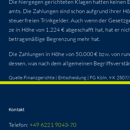
Die hier­ge­gen gerich­te­ten Kla­gen hat­ten kei­nen
amts. Die Zah­lun­gen sind schon auf­grund ihrer Hö
steu­er­frei­en Trink­gel­der. Auch wenn der Gesetz­g
ze in Höhe von 1.224 € abge­schafft hat, hat er nicht
betrags­mä­ßi­ge Begren­zung mehr hat.
Die Zah­lun­gen in Höhe von 50.000 € bzw. von rund 
des­sen, was nach dem all­ge­mei­nen Begriffs­ver­stän
Quelle:Finanzgerichte | Ent­schei­dung | FG Köln, 9 K 250
Kon­takt
Telefon:
+49 6221 9043-70