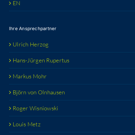
EN
Ihre Ansprech­part­ner
Ulrich Her­zog
Hans-Jür­­gen Rupertus
Mar­kus Mohr
Björn von Olnhausen
Roger Wis­niow­ski
Lou­is Metz