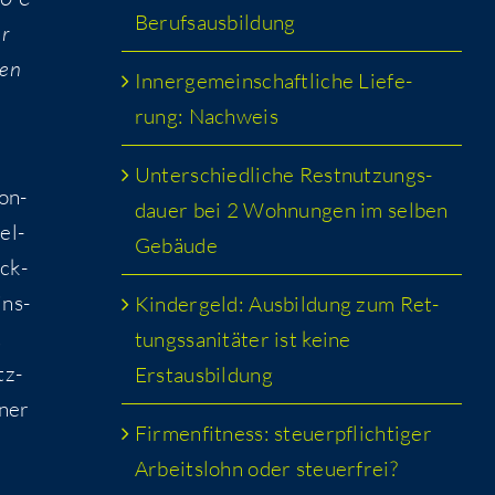
Berufsausbildung
er
nen
Inner­ge­mein­schaft­li­che Lie­fe­
h
rung: Nachweis
Unter­schied­li­che Rest­nut­zungs­
kon­
dau­er bei 2 Woh­nun­gen im sel­ben
el­
Gebäude
ück­
ins­
Kin­der­geld: Aus­bil­dung zum Ret­
t
tungs­sa­ni­tä­ter ist kei­ne
tz­
Erstausbildung
iner
Fir­men­fit­ness: steu­er­pflich­ti­ger
Arbeits­lohn oder steuerfrei?