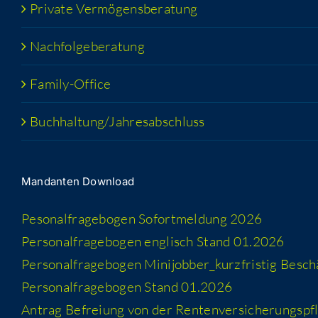
Pri­va­te Vermögensberatung
Nach­fol­ge­be­ra­tung
Fami­­ly-Office
Buchhaltung/​​Jahresabschluss
Man­dan­ten Download
Peso­nal­fra­ge­bo­gen Sofort­mel­dung 2026
Per­so­nal­fra­ge­bo­gen eng­lisch Stand 01.2026
Per­so­nal­fra­ge­bo­gen Minijobber_​kurzfristig Besc
Per­so­nal­fra­ge­bo­gen Stand 01.2026
Antrag Befrei­ung von der Rentenversicherungspfl