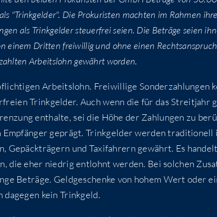
s "Trink­gel­der". Die Pro­ku­ris­ten mach­ten im Rah­men ihr
­gen als Trink­gel­der steu­er­frei sei­en. Die Beträ­ge sei­en ih
on einem Drit­ten frei­wil­lig und ohne einen Rechts­an­spruc
ezahl­ten Arbeits­lohn gewährt worden.
ich­ti­gen Arbeits­lohn. Frei­wil­li­ge Son­der­zah­lun­gen 
­frei­en Trink­gel­der. Auch wenn die für das Streit­jahr g
ren­zung ent­hal­te, sei die Höhe der Zah­lun­gen zu ber
Emp­fän­ger geprägt. Trink­gel­der wer­den tra­di­tio­nell 
ern, Gepäck­trä­gern und Taxi­fah­rern gewährt. Es han­del
n, die eher nied­rig ent­lohnt wer­den. Bei sol­chen Zusa
erin­ge Beträ­ge. Geld­ge­schen­ke von hohem Wert oder e
en dage­gen kein Trinkgeld.