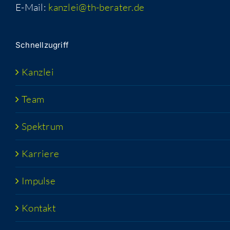
E-Mail:
kanzlei@th-berater.de
Schnell­zu­griff
Kanz­lei
Team
Spek­trum
Kar­rie­re
Impul­se
Kon­takt