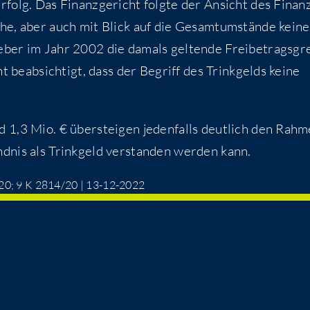
 Erfolg. Das Finanz­ge­richt folg­te der Ansicht des Finan
he, aber auch mit Blick auf die Gesamt­um­stän­de kei­ne
e­ber im Jahr 2002 die damals gel­ten­de Frei­be­trags­gr
 beab­sich­tigt, dass der Begriff des Trink­gelds kei­ne
1,3 Mio. € über­stei­gen jeden­falls deut­lich den Rah­
d­nis als Trink­geld ver­stan­den wer­den kann.
7/20; 9 K 2814/20 | 13-12-2022