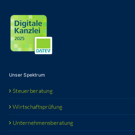
Unser Spek­trum
Steu­er­be­ra­tung
Wirt­schafts­prü­fung
Unter­neh­mens­be­ra­tung