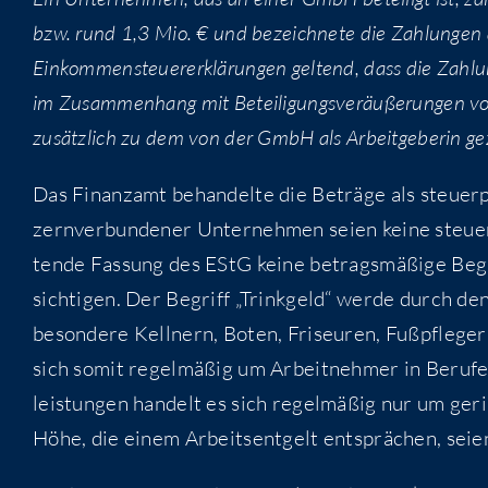
bzw. rund 1,3 Mio. € und bezeich­ne­te die Zah­lun­gen al
Ein­kom­men­steu­er­erklä­run­gen gel­tend, dass die Zah­lun
im Zusam­men­hang mit Betei­li­gungs­ver­äu­ße­run­gen v
zusätz­lich zu dem von der GmbH als Arbeit­ge­be­rin g
Das Finanz­amt behan­del­te die Beträ­ge als steu­er­pfl
zern­ver­bun­de­ner Unter­neh­men sei­en kei­ne steu­er
ten­de Fas­sung des EStG kei­ne betrags­mä­ßi­ge Beg
sich­ti­gen. Der Begriff „Trink­geld“ wer­de durch den 
be­son­de­re Kell­nern, Boten, Fri­seu­ren, Fuß­pfle­g
sich somit regel­mä­ßig um Arbeit­neh­mer in Beru­fe
leis­tun­gen han­delt es sich regel­mä­ßig nur um g
Höhe, die einem Arbeits­ent­gelt ent­sprä­chen, sei­