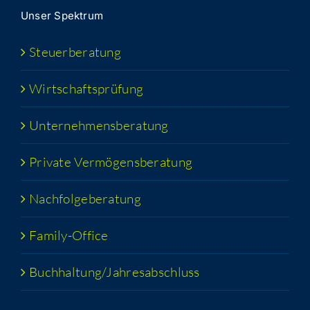
Unser Spek­trum
Steu­er­be­ra­tung
Wirt­schafts­prü­fung
Unter­neh­mens­be­ra­tung
Pri­va­te Vermögensberatung
Nach­fol­ge­be­ra­tung
Fami­­ly-Office
Buchhaltung/​​Jahresabschluss