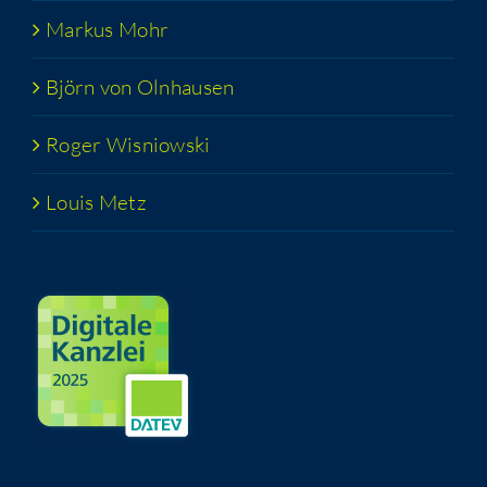
Mar­kus Mohr
Björn von Olnhausen
Roger Wis­niow­ski
Lou­is Metz