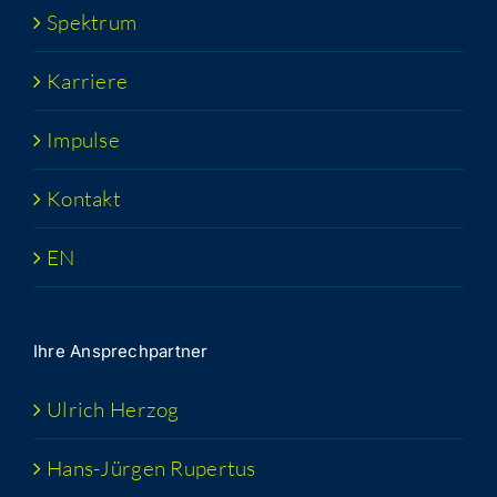
Spek­trum
Kar­rie­re
Impul­se
Kon­takt
EN
Ihre Ansprech­part­ner
Ulrich Her­zog
Hans-Jür­­gen Rupertus