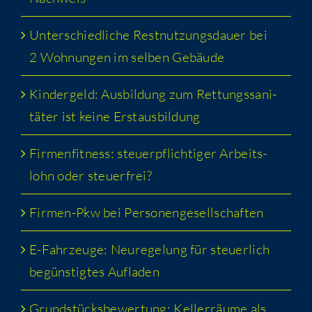
Unter­schied­li­che Rest­nut­zungs­dau­er bei
2 Woh­nun­gen im sel­ben Gebäude
Kin­der­geld: Aus­bil­dung zum Ret­tungs­sa­ni­
tä­ter ist kei­ne Erstausbildung
Fir­men­fit­ness: steu­er­pflich­ti­ger Arbeits­
lohn oder steuerfrei?
Fir­men-Pkw bei Personengesellschaften
E-Fahr­zeu­ge: Neu­re­ge­lung für steu­er­lich
begüns­tig­tes Aufladen
Grund­stücks­be­wer­tung: Kel­ler­räu­me als