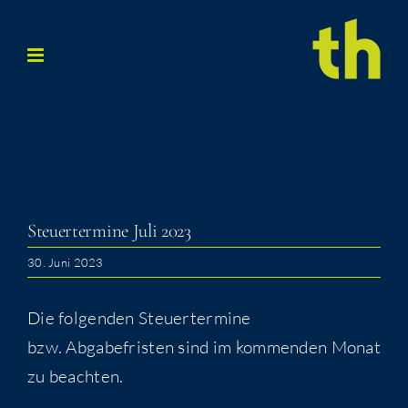
Zum
Inhalt
springen
Steu­er­ter­mi­ne Juli 2023
30. Juni 2023
Die folgenden Steuertermine
bzw. Abgabefristen sind im kommenden Monat
zu beachten.