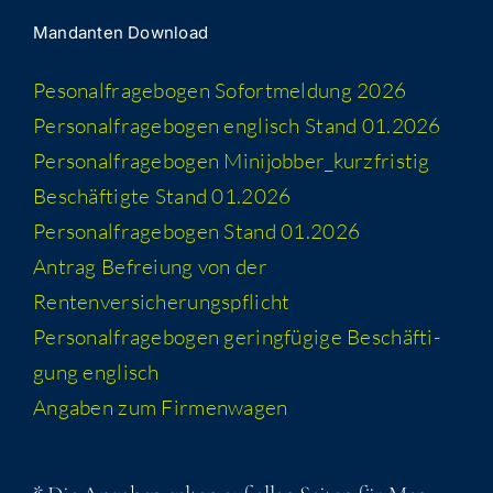
Man­dan­ten Download
Peso­nal­fra­ge­bo­gen Sofort­mel­dung 2026
Per­so­nal­fra­ge­bo­gen eng­lisch Stand 01.2026
Per­so­nal­fra­ge­bo­gen Minijobber_​kurzfristig
Beschäf­tig­te Stand 01.2026
Per­so­nal­fra­ge­bo­gen Stand 01.2026
Antrag Befrei­ung von der
Rentenversicherungspflicht
Per­so­nal­fra­ge­bo­gen gering­fü­gi­ge Beschäf­ti­
gung englisch
Anga­ben zum Firmenwagen