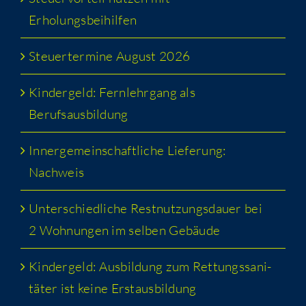
Erholungsbeihilfen
Steu­er­ter­mi­ne August 2026
Kin­der­geld: Fern­lehr­gang als
Berufsausbildung
Inner­ge­mein­schaft­li­che Lie­fe­rung:
Nachweis
Unter­schied­li­che Rest­nut­zungs­dau­er bei
2 Woh­nun­gen im sel­ben Gebäude
Kin­der­geld: Aus­bil­dung zum Ret­tungs­sa­ni­
tä­ter ist kei­ne Erstausbildung