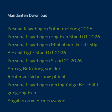
Man­dan­ten Download
Peso­nal­fra­ge­bo­gen Sofort­mel­dung 2026
Per­so­nal­fra­ge­bo­gen eng­lisch Stand 01.2026
Per­so­nal­fra­ge­bo­gen Minijobber_​kurzfristig
Beschäf­tig­te Stand 01.2026
Per­so­nal­fra­ge­bo­gen Stand 01.2026
Antrag Befrei­ung von der
Rentenversicherungspflicht
Per­so­nal­fra­ge­bo­gen gering­fü­gi­ge Beschäf­ti­
gung englisch
Anga­ben zum Firmenwagen