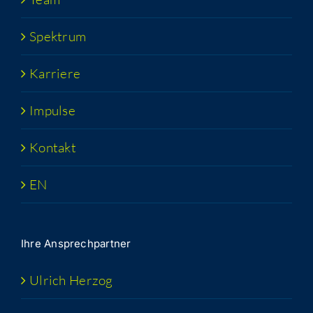
Spek­trum
Kar­rie­re
Impul­se
Kon­takt
EN
Ihre Ansprech­part­ner
Ulrich Her­zog