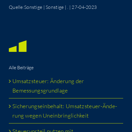
Quelle:Sonstige | Sonstige | . | 27-04-2023
Alle Bei­trä­ge
Umsatz­steu­er: Ände­rung der
Bemessungsgrundlage
Siche­rungs­ein­be­halt: Umsatz­steu­er-Ände­
rung wegen Uneinbringlichkeit
Steu­er­vor­teil nut­zen mit