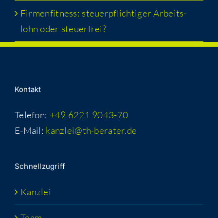
Fir­men­fit­ness: steu­er­pflich­ti­ger Arbeits­
lohn oder steuerfrei?
Kon­takt
Telefon:
+49 6221 9043-70
E-Mail:
kanzlei@th-berater.de
Schnell­zu­griff
Kanz­lei
Team