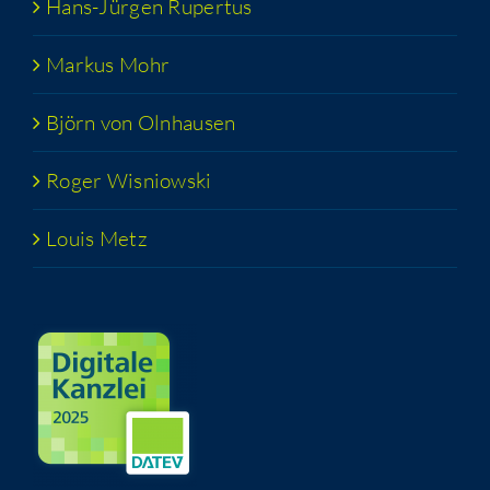
Hans-Jür­­gen Rupertus
Mar­kus Mohr
Björn von Olnhausen
Roger Wis­niow­ski
Lou­is Metz