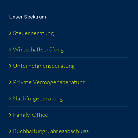
Unser Spek­trum
Steu­er­be­ra­tung
Wirt­schafts­prü­fung
Unter­neh­mens­be­ra­tung
Pri­va­te Vermögensberatung
Nach­fol­ge­be­ra­tung
Fami­­ly-Office
Buchhaltung/​​Jahresabschluss