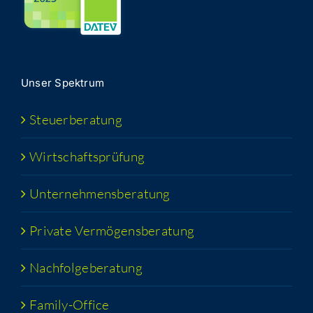
Unser Spek­trum
Steu­er­be­ra­tung
Wirt­schafts­prü­fung
Unter­neh­mens­be­ra­tung
Pri­va­te Vermögensberatung
Nach­fol­ge­be­ra­tung
Fami­­ly-Office