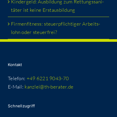
Kin­der­geld: Aus­bil­dung zum Ret­tungs­sa­ni­
tä­ter ist kei­ne Erstausbildung
Fir­men­fit­ness: steu­er­pflich­ti­ger Arbeits­
lohn oder steuerfrei?
Kon­takt
Telefon:
+49 6221 9043-70
E-Mail:
kanzlei@th-berater.de
Schnell­zu­griff