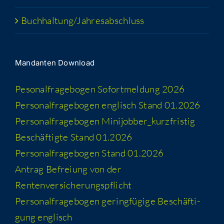
Buchhaltung/​​Jahresabschluss
Man­dan­ten Download
Peso­nal­fra­ge­bo­gen Sofort­mel­dung 2026
Per­so­nal­fra­ge­bo­gen eng­lisch Stand 01.2026
Per­so­nal­fra­ge­bo­gen Minijobber_​kurzfristig
Beschäf­tig­te Stand 01.2026
Per­so­nal­fra­ge­bo­gen Stand 01.2026
Antrag Befrei­ung von der
Rentenversicherungspflicht
Per­so­nal­fra­ge­bo­gen gering­fü­gi­ge Beschäf­ti­
gung englisch