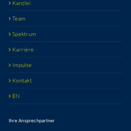
Kanz­lei
Team
Spek­trum
Kar­rie­re
Impul­se
Kon­takt
EN
Ihre Ansprech­part­ner