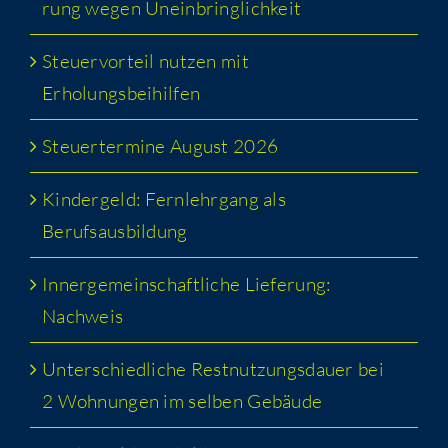
rung wegen Uneinbringlichkeit
Steu­er­vor­teil nut­zen mit
Erholungsbeihilfen
Steu­er­ter­mi­ne August 2026
Kin­der­geld: Fern­lehr­gang als
Berufsausbildung
Inner­ge­mein­schaft­li­che Lie­fe­rung:
Nachweis
Unter­schied­li­che Rest­nut­zungs­dau­er bei
2 Woh­nun­gen im sel­ben Gebäude