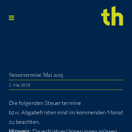
Zum
Inhalt
springen
Steu­er­ter­mi­ne Mai 2025
2. Mai 2025
Die folgenden Steuertermine
bzw. Abgabefristen sind im kommenden Monat
zu beachten.
Hinweis:
Dauerfristverlängerungen müssen