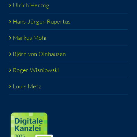
Ulrich Her­zog
Hans-Jür­­gen Rupertus
Mar­kus Mohr
Björn von Olnhausen
Roger Wis­niow­ski
Lou­is Metz