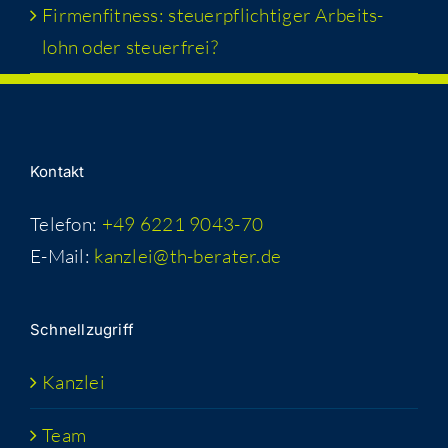
Fir­men­fit­ness: steu­er­pflich­ti­ger Arbeits­
lohn oder steuerfrei?
Kon­takt
Telefon:
+49 6221 9043-70
E-Mail:
kanzlei@th-berater.de
Schnell­zu­griff
Kanz­lei
Team