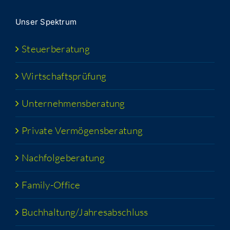
Unser Spek­trum
Steu­er­be­ra­tung
Wirt­schafts­prü­fung
Unter­neh­mens­be­ra­tung
Pri­va­te Vermögensberatung
Nach­fol­ge­be­ra­tung
Fami­­ly-Office
Buchhaltung/​​Jahresabschluss