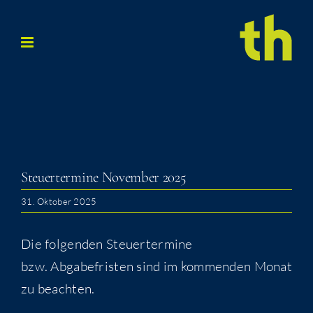
Zum
Inhalt
springen
Steu­er­ter­mi­ne Novem­ber 2025
31. Oktober 2025
Die folgenden Steuertermine
bzw. Abgabefristen sind im kommenden Monat
zu beachten.