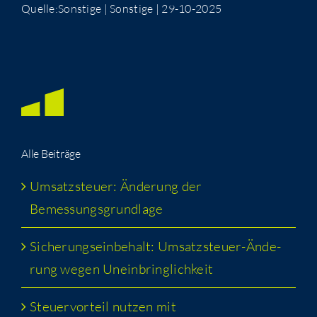
Quelle:Sonstige | Sonstige | 29-10-2025
Alle Bei­trä­ge
Umsatz­steu­er: Ände­rung der
Bemessungsgrundlage
Siche­rungs­ein­be­halt: Umsatz­steu­er-Ände­
rung wegen Uneinbringlichkeit
Steu­er­vor­teil nut­zen mit