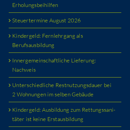
Erholungsbeihilfen
Steu­er­ter­mi­ne August 2026
Kin­der­geld: Fern­lehr­gang als
Berufsausbildung
Inner­ge­mein­schaft­li­che Lie­fe­rung:
Nachweis
Unter­schied­li­che Rest­nut­zungs­dau­er bei
2 Woh­nun­gen im sel­ben Gebäude
Kin­der­geld: Aus­bil­dung zum Ret­tungs­sa­ni­
tä­ter ist kei­ne Erstausbildung