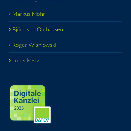
Mar­kus Mohr
Björn von Olnhausen
Roger Wis­niow­ski
Lou­is Metz