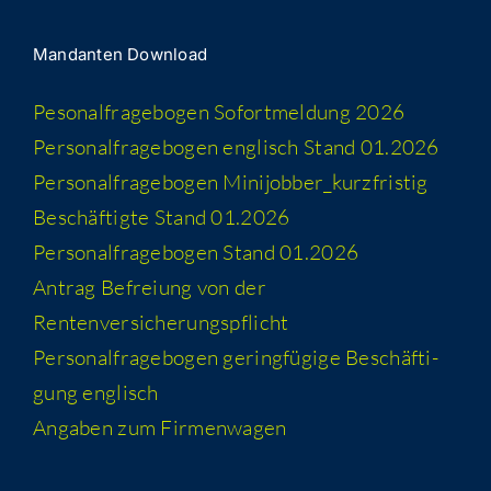
Man­dan­ten Download
Peso­nal­fra­ge­bo­gen Sofort­mel­dung 2026
Per­so­nal­fra­ge­bo­gen eng­lisch Stand 01.2026
Per­so­nal­fra­ge­bo­gen Minijobber_​kurzfristig
Beschäf­tig­te Stand 01.2026
Per­so­nal­fra­ge­bo­gen Stand 01.2026
Antrag Befrei­ung von der
Rentenversicherungspflicht
Per­so­nal­fra­ge­bo­gen gering­fü­gi­ge Beschäf­ti­
gung englisch
Anga­ben zum Firmenwagen