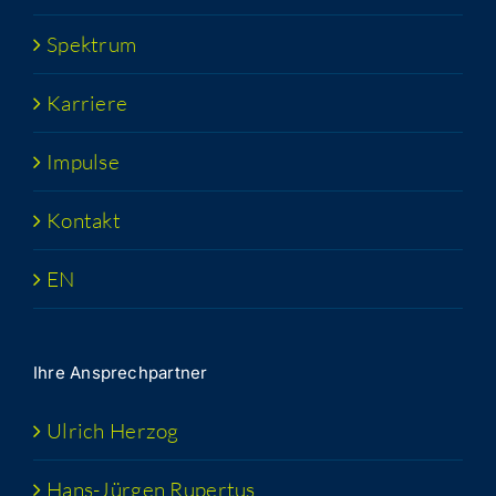
Spek­trum
Kar­rie­re
Impul­se
Kon­takt
EN
Ihre Ansprech­part­ner
Ulrich Her­zog
Hans-Jür­­gen Rupertus