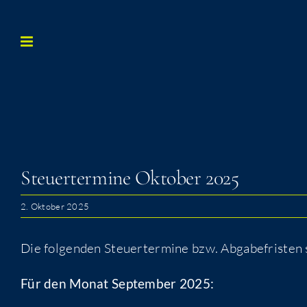
Zum
Inhalt
springen
Steu­er­ter­mi­ne Okto­ber 2025
2. Oktober 2025
Die folgenden Steuertermine bzw. Abgabefristen
Für den Monat September 2025: