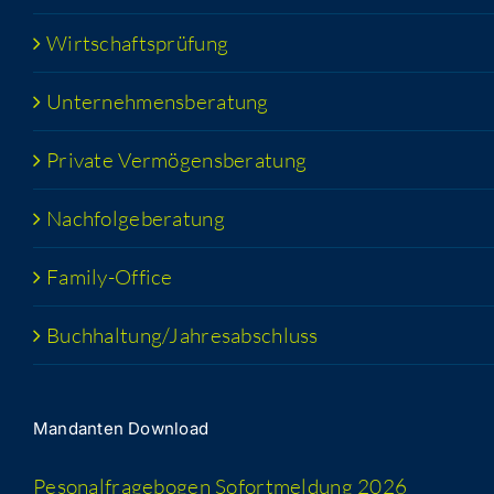
Wirt­schafts­prü­fung
Unter­neh­mens­be­ra­tung
Pri­va­te Vermögensberatung
Nach­fol­ge­be­ra­tung
Fami­­ly-Office
Buchhaltung/​​Jahresabschluss
Man­dan­ten Download
Peso­nal­fra­ge­bo­gen Sofort­mel­dung 2026