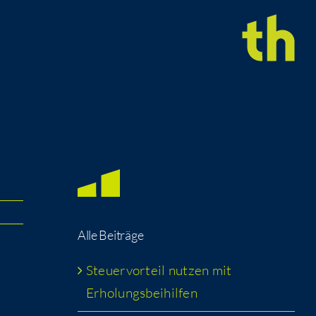
Alle Bei­trä­ge
Steu­er­vor­teil nut­zen mit
Erholungsbeihilfen