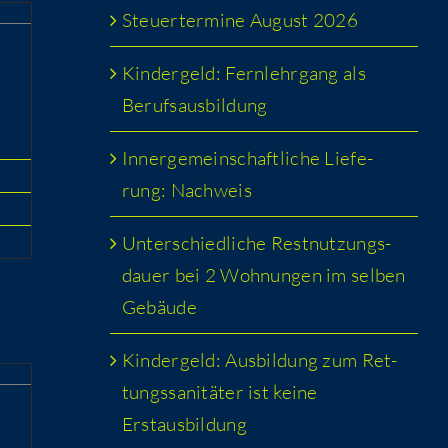
Steu­er­ter­mi­ne August 2026
Kin­der­geld: Fern­lehr­gang als
Berufsausbildung
Inner­ge­mein­schaft­li­che Lie­fe­
rung: Nachweis
Unter­schied­li­che Rest­nut­zungs­
dau­er bei 2 Woh­nun­gen im sel­ben
Gebäude
Kin­der­geld: Aus­bil­dung zum Ret­
tungs­sa­ni­tä­ter ist kei­ne
Erstausbildung