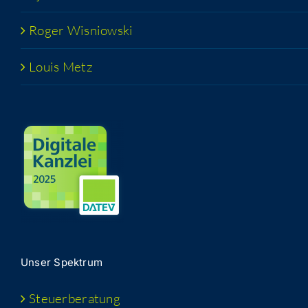
Roger Wis­niow­ski
Lou­is Metz
Unser Spek­trum
Steu­er­be­ra­tung