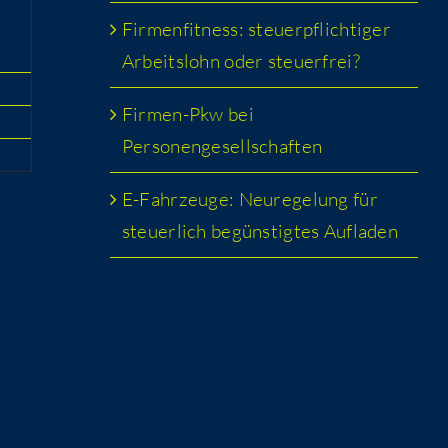
Fir­men­fit­ness: steu­er­pflich­ti­ger
Arbeits­lohn oder steuerfrei?
Fir­men-Pkw bei
Personengesellschaften
E-Fahr­zeu­ge: Neu­re­ge­lung für
steu­er­lich begüns­tig­tes Aufladen