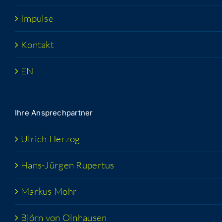
Impul­se
Kon­takt
EN
Ihre Ansprech­part­ner
Ulrich Her­zog
Hans-Jür­­gen Rupertus
Mar­kus Mohr
Björn von Olnhausen