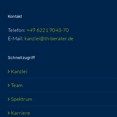
Kon­takt
Telefon:
+49 6221 9043-70
E-Mail:
kanzlei@th-berater.de
Schnell­zu­griff
Kanz­lei
Team
Spek­trum
Kar­rie­re