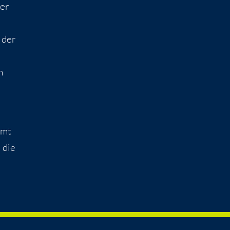
der
 der
h
amt
 die