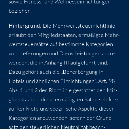
sowie Fit­ness- und Well­ness­ein­rich­tun­gen
beziehen.
Hin­ter­grund:
Die Mehr­wert­steu­er­richt­li­nie
erlaubt den Mit­glied­staa­ten, ermä­ßig­te Mehr­
wert­steu­er­sät­ze auf bestimm­te Kate­go­rien
von Lie­fe­run­gen und Dienst­leis­tun­gen anzu­
wen­den, die in Anhang III auf­ge­führt sind.
Dazu gehört auch die „Beher­ber­gung in
Hotels und ähn­li­chen Ein­rich­tun­gen“. Art. 98
Abs. 1 und 2 der Richt­li­nie gestat­tet den Mit­
glied­staa­ten, die­se ermä­ßig­ten Sät­ze selek­tiv
auf kon­kre­te und spe­zi­fi­sche Aspek­te die­ser
Kate­go­rien anzu­wen­den, sofern der Grund­
satz der steu­er­li­chen Neu­tra­li­tät beach­