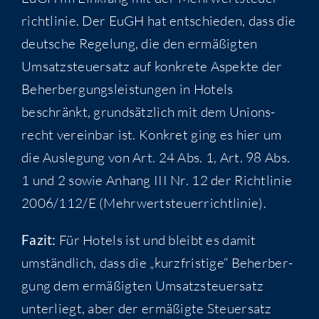
richt­li­nie. Der EuGH hat ent­schie­den, dass die
deut­sche Rege­lung, die den ermä­ßig­ten
Umsatz­steu­er­satz auf kon­kre­te Aspek­te der
Beher­ber­gungs­leis­tun­gen in Hotels
beschränkt, grund­sätz­lich mit dem Uni­ons­
recht ver­ein­bar ist. Kon­kret ging es hier um
die Aus­le­gung von Art. 24 Abs. 1, Art. 98 Abs.
1 und 2 sowie Anhang III Nr. 12 der Richt­li­nie
2006/112/E (Mehr­wert­steu­er­richt­li­nie).
Fazit:
Für Hotels ist und bleibt es damit
umständ­lich, dass die „kurz­fris­ti­ge“ Beher­ber­
gung dem ermä­ßig­ten Umsatz­steu­er­satz
unter­liegt, aber der ermä­ßig­te Steu­er­satz