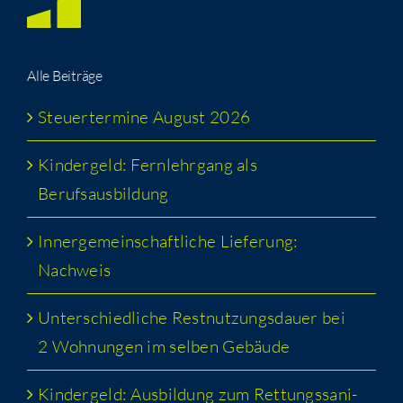
Alle Bei­trä­ge
Steu­er­ter­mi­ne August 2026
Kin­der­geld: Fern­lehr­gang als
Berufsausbildung
Inner­ge­mein­schaft­li­che Lie­fe­rung:
Nachweis
Unter­schied­li­che Rest­nut­zungs­dau­er bei
2 Woh­nun­gen im sel­ben Gebäude
Kin­der­geld: Aus­bil­dung zum Ret­tungs­sa­ni­