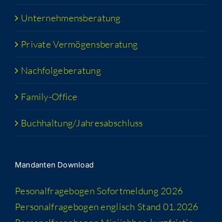
Unter­neh­mens­be­ra­tung
Pri­va­te Vermögensberatung
Nach­fol­ge­be­ra­tung
Fami­­ly-Office
Buchhaltung/​​Jahresabschluss
Man­dan­ten Download
Peso­nal­fra­ge­bo­gen Sofort­mel­dung 2026
Per­so­nal­fra­ge­bo­gen eng­lisch Stand 01.2026