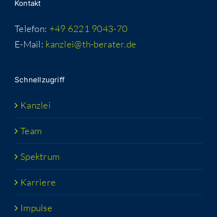
Kon­takt
Telefon:
+49 6221 9043-70
E-Mail:
kanzlei@th-berater.de
Schnell­zu­griff
Kanz­lei
Team
Spek­trum
Kar­rie­re
Impul­se