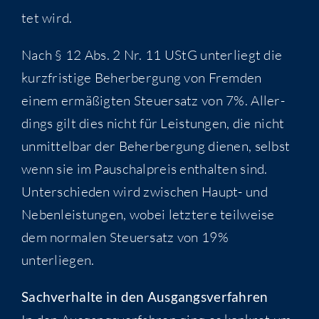
tet wird.
Nach § 12 Abs. 2 Nr. 11 UStG unter­liegt die
kurz­fris­ti­ge Beher­ber­gung von Frem­den
einem ermä­ßig­ten Steu­er­satz von 7%. Aller­
dings gilt dies nicht für Leis­tun­gen, die nicht
unmit­tel­bar der Beher­ber­gung die­nen, selbst
wenn sie im Pau­schal­preis ent­hal­ten sind.
Unter­schie­den wird zwi­schen Haupt- und
Neben­leis­tun­gen, wobei letz­te­re teil­wei­se
dem nor­ma­len Steu­er­satz von 19%
unterliegen.
Sach­ver­hal­te in den Aus­gangs­ver­fah­ren