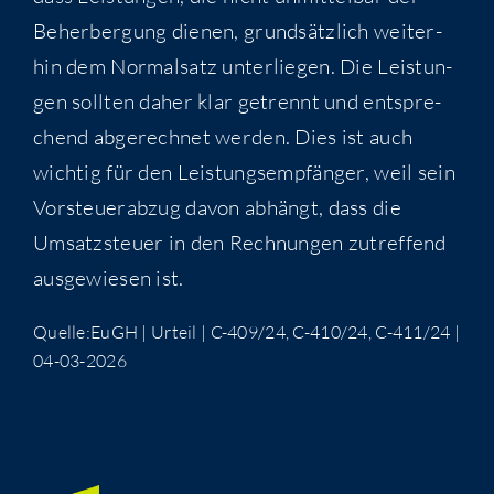
Beher­ber­gung die­nen, grund­sätz­lich wei­ter­
hin dem Nor­mal­satz unter­lie­gen. Die Leis­tun­
gen soll­ten daher klar getrennt und ent­spre­
chend abge­rech­net wer­den. Dies ist auch
wich­tig für den Leis­tungs­emp­fän­ger, weil sein
Vor­steu­er­ab­zug davon abhängt, dass die
Umsatz­steu­er in den Rech­nun­gen zutref­fend
aus­ge­wie­sen ist.
Quelle:EuGH | Urteil | C-409/24, C-410/24, C-411/24 |
04-03-2026