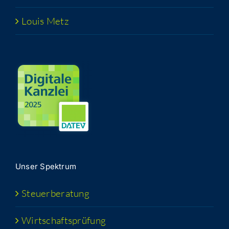
Lou­is Metz
Unser Spek­trum
Steu­er­be­ra­tung
Wirt­schafts­prü­fung