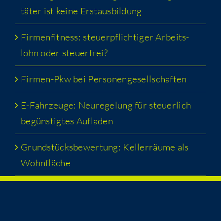
tä­ter ist kei­ne Erstausbildung
Fir­men­fit­ness: steu­er­pflich­ti­ger Arbeits­
lohn oder steuerfrei?
Fir­men-Pkw bei Personengesellschaften
E-Fahr­zeu­ge: Neu­re­ge­lung für steu­er­lich
begüns­tig­tes Aufladen
Grund­stücks­be­wer­tung: Kel­ler­räu­me als
Wohnfläche