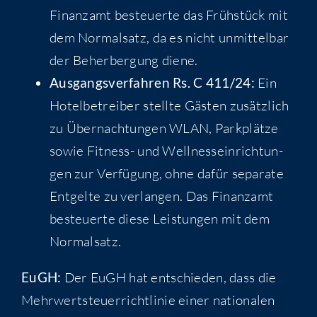
Finanz­amt besteu­er­te das Früh­stück mit
dem Nor­mal­satz, da es nicht unmit­tel­bar
der Beher­ber­gung diene.
Aus­gangs­ver­fah­ren Rs. C 411/24:
Ein
Hotel­be­trei­ber stell­te Gäs­ten zusätz­lich
zu Über­nach­tun­gen WLAN, Park­plät­ze
sowie Fit­ness- und Well­ness­ein­rich­tun­
gen zur Ver­fü­gung, ohne dafür sepa­ra­te
Ent­gel­te zu ver­lan­gen. Das Finanz­amt
besteu­er­te die­se Leis­tun­gen mit dem
Normalsatz.
EuGH:
Der EuGH hat ent­schie­den, dass die
Mehr­wert­steu­er­richt­li­nie einer natio­na­len