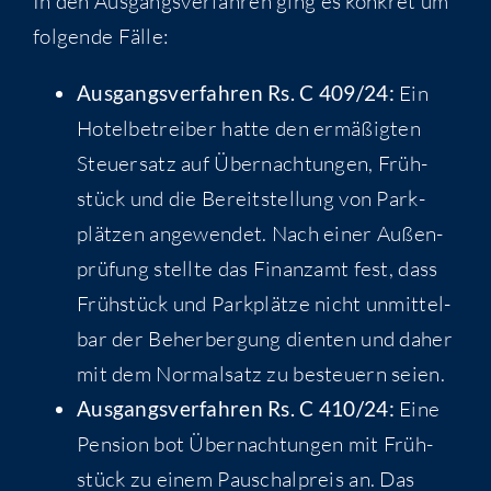
In den Aus­gangs­ver­fah­ren ging es kon­kret um
fol­gen­de Fälle:
Aus­gangs­ver­fah­ren Rs. C 409/24:
Ein
Hotel­be­trei­ber hat­te den ermä­ßig­ten
Steu­er­satz auf Über­nach­tun­gen, Früh­
stück und die Bereit­stel­lung von Park­
plät­zen ange­wen­det. Nach einer Außen­
prü­fung stell­te das Finanz­amt fest, dass
Früh­stück und Park­plät­ze nicht unmit­tel­
bar der Beher­ber­gung dien­ten und daher
mit dem Nor­mal­satz zu besteu­ern seien.
Aus­gangs­ver­fah­ren Rs. C 410/24:
Eine
Pen­si­on bot Über­nach­tun­gen mit Früh­
stück zu einem Pau­schal­preis an. Das