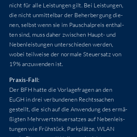
nicht für alle Leis­tun­gen gilt. Bei Leis­tun­gen,
die nicht unmit­tel­bar der Beher­ber­gung die­
nen, selbst wenn sie im Pau­schal­preis ent­hal­
ten sind, muss daher zwi­schen Haupt- und
Neben­leis­tun­gen unter­schie­den wer­den,
wobei teil­wei­se der nor­ma­le Steu­er­satz von
19% anzu­wen­den ist.
Pra­xis-Fall:
Der BFH hat­te die Vor­la­ge­fra­gen an den
EuGH in drei ver­bun­de­nen Rechts­sa­chen
gestellt, die sich auf die Anwen­dung des ermä­
ßig­ten Mehr­wert­steu­er­sat­zes auf Neben­leis­
tun­gen wie Früh­stück, Park­plät­ze, WLAN