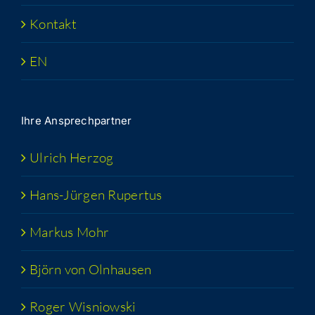
Kon­takt
EN
Ihre Ansprech­part­ner
Ulrich Her­zog
Hans-Jür­­gen Rupertus
Mar­kus Mohr
Björn von Olnhausen
Roger Wis­niow­ski