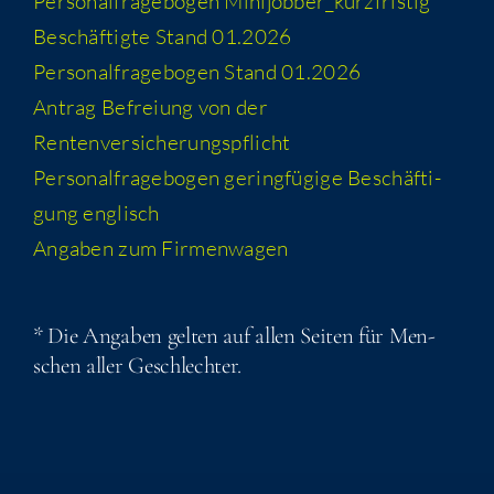
Per­so­nal­fra­ge­bo­gen Minijobber_​kurzfristig
Beschäf­tig­te Stand 01.2026
Per­so­nal­fra­ge­bo­gen Stand 01.2026
Antrag Befrei­ung von der
Rentenversicherungspflicht
Per­so­nal­fra­ge­bo­gen gering­fü­gi­ge Beschäf­ti­
gung englisch
Anga­ben zum Firmenwagen
* Die Anga­ben gel­ten auf allen Sei­ten für Men­
schen aller Geschlechter.