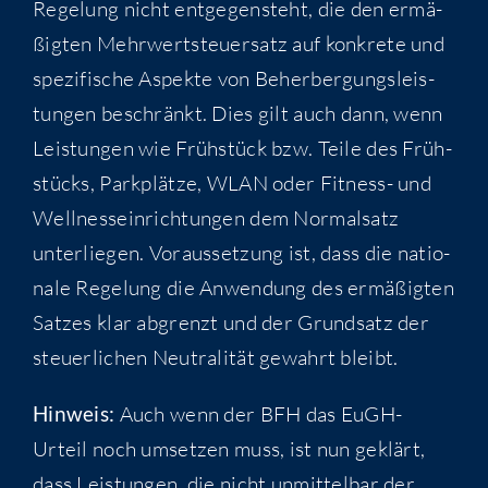
Rege­lung nicht ent­ge­gen­steht, die den ermä­
ßig­ten Mehr­wert­steu­er­satz auf kon­kre­te und
spe­zi­fi­sche Aspek­te von Beher­ber­gungs­leis­
tun­gen beschränkt. Dies gilt auch dann, wenn
Leis­tun­gen wie Früh­stück bzw. Tei­le des Früh­
stücks, Park­plät­ze, WLAN oder Fit­ness- und
Well­ness­ein­rich­tun­gen dem Nor­mal­satz
unter­lie­gen. Vor­aus­set­zung ist, dass die natio­
na­le Rege­lung die Anwen­dung des ermä­ßig­ten
Sat­zes klar abgrenzt und der Grund­satz der
steu­er­li­chen Neu­tra­li­tät gewahrt bleibt.
Hin­weis:
Auch wenn der BFH das EuGH-
Urteil noch umset­zen muss, ist nun geklärt,
dass Leis­tun­gen, die nicht unmit­tel­bar der