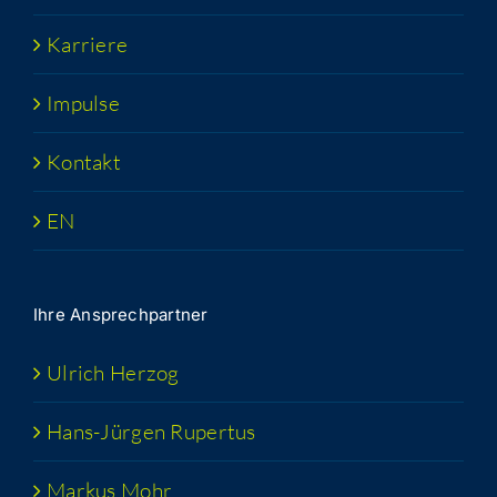
Kar­rie­re
Impul­se
Kon­takt
EN
Ihre Ansprech­part­ner
Ulrich Her­zog
Hans-Jür­­gen Rupertus
Mar­kus Mohr