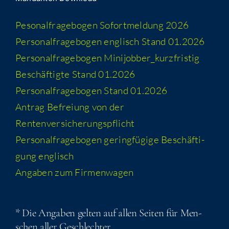
Peso­nal­fra­ge­bo­gen Sofort­mel­dung 2026
Per­so­nal­fra­ge­bo­gen eng­lisch Stand 01.2026
Per­so­nal­fra­ge­bo­gen Minijobber_​kurzfristig
Beschäf­tig­te Stand 01.2026
Per­so­nal­fra­ge­bo­gen Stand 01.2026
Antrag Befrei­ung von der
Rentenversicherungspflicht
Per­so­nal­fra­ge­bo­gen gering­fü­gi­ge Beschäf­ti­
gung englisch
Anga­ben zum Firmenwagen
* Die Anga­ben gel­ten auf allen Sei­ten für Men­
schen aller Geschlechter.