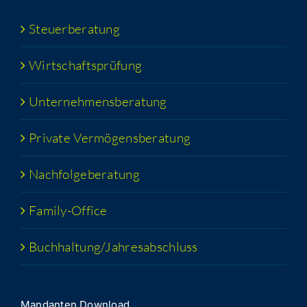
Steu­er­be­ra­tung
Wirt­schafts­prü­fung
Unter­neh­mens­be­ra­tung
Pri­va­te Vermögensberatung
Nach­fol­ge­be­ra­tung
Fami­­ly-Office
Buchhaltung/​​Jahresabschluss
Man­dan­ten Download