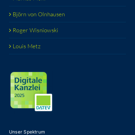
Björn von Olnhausen
Roger Wis­niow­ski
Lou­is Metz
Unser Spek­trum