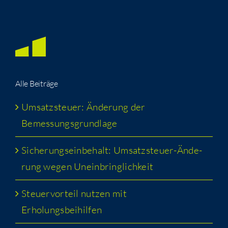
Alle Bei­trä­ge
Umsatz­steu­er: Ände­rung der
Bemessungsgrundlage
Siche­rungs­ein­be­halt: Umsatz­steu­er-Ände­
rung wegen Uneinbringlichkeit
Steu­er­vor­teil nut­zen mit
Erholungsbeihilfen