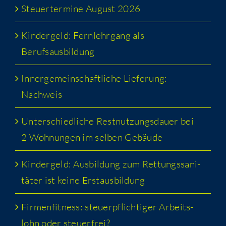
Steu­er­ter­mi­ne August 2026
Kin­der­geld: Fern­lehr­gang als
Berufsausbildung
Inner­ge­mein­schaft­li­che Lie­fe­rung:
Nachweis
Unter­schied­li­che Rest­nut­zungs­dau­er bei
2 Woh­nun­gen im sel­ben Gebäude
Kin­der­geld: Aus­bil­dung zum Ret­tungs­sa­ni­
tä­ter ist kei­ne Erstausbildung
Fir­men­fit­ness: steu­er­pflich­ti­ger Arbeits­
lohn oder steuerfrei?