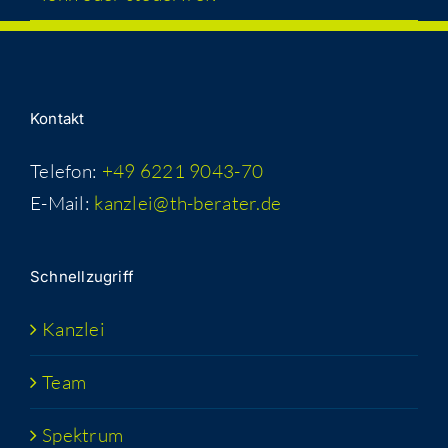
Kon­takt
Telefon:
+49 6221 9043-70
E-Mail:
kanzlei@th-berater.de
Schnell­zu­griff
Kanz­lei
Team
Spek­trum