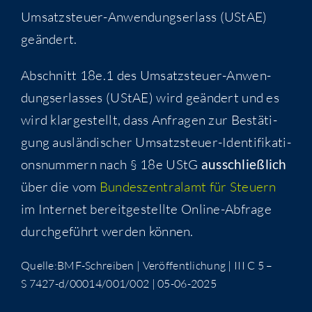
Umsatz­steu­er-Anwen­dungs­er­lass (UStAE)
geändert.
Abschnitt 18e.1 des Umsatz­steu­er-Anwen­
dungs­er­las­ses (UStAE) wird geän­dert und es
wird klar­ge­stellt, dass Anfra­gen zur Bestä­ti­
gung aus­län­di­scher Umsatz­steu­er-Iden­ti­fi­ka­ti­
ons­num­mern nach § 18e UStG
aus­schließ­lich
über die vom
Bun­des­zen­tral­amt für Steu­ern
im Inter­net bereit­ge­stell­te Online-Abfra­ge
durch­ge­führt wer­den können.
Quelle:BMF-Schreiben | Ver­öf­fent­li­chung | III C 5 –
S 7427-d/00014/001/002 | 05-06-2025