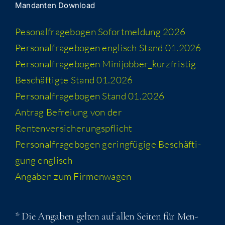
Man­dan­ten Download
Peso­nal­fra­ge­bo­gen Sofort­mel­dung 2026
Per­so­nal­fra­ge­bo­gen eng­lisch Stand 01.2026
Per­so­nal­fra­ge­bo­gen Minijobber_​kurzfristig
Beschäf­tig­te Stand 01.2026
Per­so­nal­fra­ge­bo­gen Stand 01.2026
Antrag Befrei­ung von der
Rentenversicherungspflicht
Per­so­nal­fra­ge­bo­gen gering­fü­gi­ge Beschäf­ti­
gung englisch
Anga­ben zum Firmenwagen
* Die Anga­ben gel­ten auf allen Sei­ten für Men­