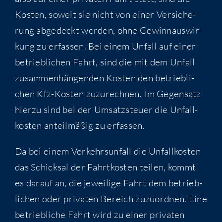
Kos­ten, soweit sie nicht von einer Ver­si­che­
rung abge­deckt wer­den, ohne Gewinn­aus­wir­
kung zu erfas­sen. Bei einem Unfall auf einer
betrieb­li­chen Fahrt, sind die mit dem Unfall
zusam­men­hän­gen­den Kos­ten den betrieb­li­
chen Kfz-Kos­ten zuzu­rech­nen. Im Gegen­satz
hier­zu sind bei der Umsatz­steu­er die Unfall­
kos­ten anteil­mä­ßig zu erfassen.
Da bei einem Ver­kehrs­un­fall die Unfall­kos­ten
das Schick­sal der Fahrt­kos­ten tei­len, kommt
es dar­auf an, die jewei­li­ge Fahrt dem betrieb­
li­chen oder pri­va­ten Bereich zuzu­ord­nen. Eine
betrieb­li­che Fahrt wird zu einer pri­va­ten