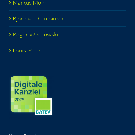
Mar­kus Mohr
Björn von Olnhausen
Roger Wis­niow­ski
Lou­is Metz