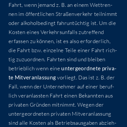
Fahrt, wenn jemand z. B. an einem Wett­ren­
nen im öffent­li­chen Stra­ßen­ver­kehr teil­nimmt
oder alko­hol­be­dingt fahr­un­tüch­tig ist. Um die
Kos­ten eines Ver­kehrs­un­falls zutref­fend
erfas­sen zu kön­nen, ist es also erfor­der­lich,
die Fahrt bzw. ein­zel­ne Tei­le einer Fahrt rich­
tig zuzu­ord­nen. Fahr­ten sind und blei­ben
betrieb­lich wenn eine
unter­ge­ord­ne­te pri­va­
te Mit­ver­an­las­sung
vor­liegt. Das ist z. B. der
Fall, wenn der Unter­neh­mer auf einer beruf­
lich ver­an­lass­ten Fahrt einen Bekann­ten aus
pri­va­ten Grün­den mit­nimmt. Wegen der
unter­ge­ord­ne­ten pri­va­ten Mit­ver­an­las­sung
sind alle Kos­ten als Betriebs­aus­ga­ben abzieh­