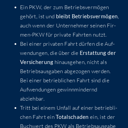
Ein PKW, der zum Betriebs­ver­mö­gen
gehört, ist und
bleibt Betriebs­ver­mö­gen
,
auch wenn der Unter­neh­mer sei­nen Fir­
men-PKW für pri­va­te Fahr­ten nutzt.
Bei einer pri­va­ten Fahrt dür­fen die Auf­
wen­dun­gen, die über die
Erstat­tung der
Ver­si­che­rung
hin­aus­ge­hen, nicht als
Betriebs­aus­ga­ben abge­zo­gen wer­den.
Bei einer betrieb­li­chen Fahrt sind die
Auf­wen­dun­gen gewinn­min­dernd
abziehbar.
Tritt bei einem Unfall auf einer betrieb­li­
chen Fahrt ein
Total­scha­den
ein, ist der
Buch­wert des PKW als Betriebs­aus­ga­be