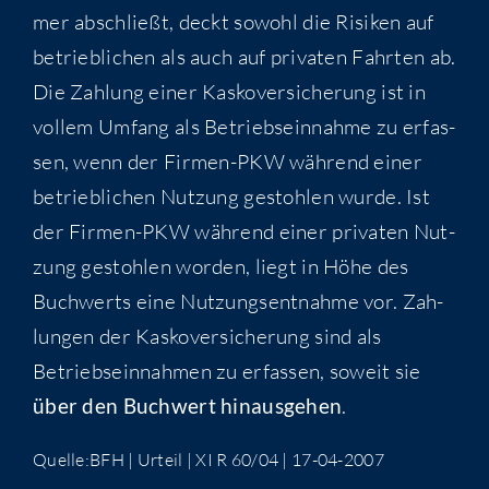
mer abschließt, deckt sowohl die Risi­ken auf
betrieb­li­chen als auch auf pri­va­ten Fahr­ten ab.
Die Zah­lung einer Kas­ko­ver­si­che­rung ist in
vol­lem Umfang als Betriebs­ein­nah­me zu erfas­
sen, wenn der Fir­men-PKW wäh­rend einer
betrieb­li­chen Nut­zung gestoh­len wur­de. Ist
der Fir­men-PKW wäh­rend einer pri­va­ten Nut­
zung gestoh­len wor­den, liegt in Höhe des
Buch­werts eine Nut­zungs­ent­nah­me vor. Zah­
lun­gen der Kas­ko­ver­si­che­rung sind als
Betriebs­ein­nah­men zu erfas­sen, soweit sie
über den Buch­wert hin­aus­ge­hen
.
Quelle:BFH | Urteil | XI R 60/04 | 17-04-2007