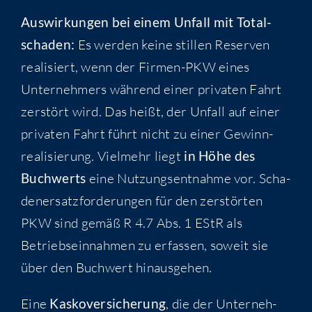
Aus­wir­kun­gen bei einem Unfall mit Total­
scha­den:
Es wer­den kei­ne stil­len Reser­ven
rea­li­siert, wenn der Fir­men-PKW eines
Unter­neh­mers wäh­rend einer pri­va­ten Fahrt
zer­stört wird. Das heißt, der Unfall auf einer
pri­va­ten Fahrt führt nicht zu einer Gewinn­
rea­li­sie­rung. Viel­mehr liegt
in Höhe des
Buch­werts
eine Nut­zungs­ent­nah­me vor. Scha­
den­er­satz­for­de­run­gen für den zer­stör­ten
PKW sind gemäß R 4.7 Abs. 1 EStR als
Betriebs­ein­nah­men zu erfas­sen, soweit sie
über den Buch­wert hinausgehen.
Eine
Kas­ko­ver­si­che­rung
, die der Unter­neh­