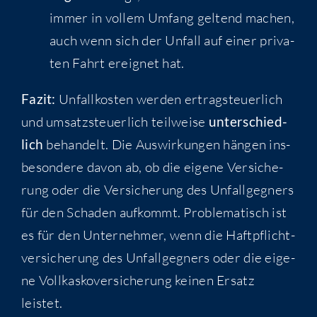
immer in vol­lem Umfang gel­tend machen,
auch wenn sich der Unfall auf einer pri­va­
ten Fahrt ereig­net hat.
Fazit:
Unfall­kos­ten wer­den ertrag­steu­er­lich
und umsatz­steu­er­lich teil­wei­se
unter­schied­
lich
behan­delt. Die Aus­wir­kun­gen hän­gen ins­
be­son­de­re davon ab, ob die eige­ne Ver­si­che­
rung oder die Ver­si­che­rung des Unfall­geg­ners
für den Scha­den auf­kommt. Pro­ble­ma­tisch ist
es für den Unter­neh­mer, wenn die Haft­pflicht­
ver­si­che­rung des Unfall­geg­ners oder die eige­
ne Voll­kas­ko­ver­si­che­rung kei­nen Ersatz
leistet.