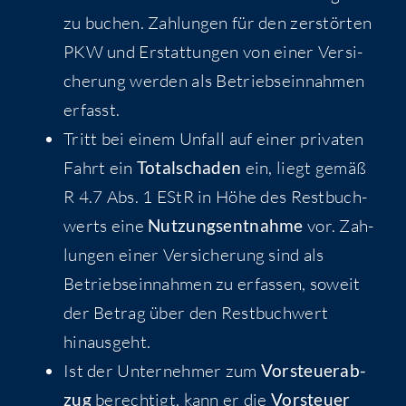
zu buchen. Zah­lun­gen für den zer­stör­ten
PKW und Erstat­tun­gen von einer Ver­si­
che­rung wer­den als Betriebs­ein­nah­men
erfasst.
Tritt bei einem Unfall auf einer pri­va­ten
Fahrt ein
Total­scha­den
ein, liegt gemäß
R 4.7 Abs. 1 EStR in Höhe des Rest­buch­
werts eine
Nut­zungs­ent­nah­me
vor. Zah­
lun­gen einer Ver­si­che­rung sind als
Betriebs­ein­nah­men zu erfas­sen, soweit
der Betrag über den Rest­buch­wert
hinausgeht.
Ist der Unter­neh­mer zum
Vor­steu­er­ab­
zug
berech­tigt, kann er die
Vor­steu­er