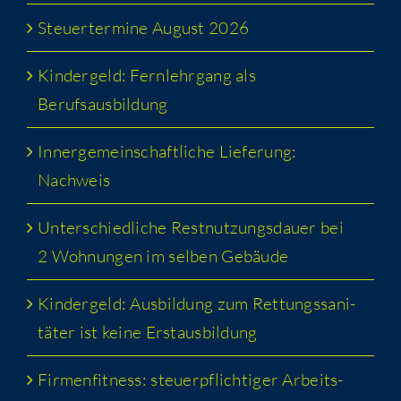
Steu­er­ter­mi­ne August 2026
Kin­der­geld: Fern­lehr­gang als
Berufsausbildung
Inner­ge­mein­schaft­li­che Lie­fe­rung:
Nachweis
Unter­schied­li­che Rest­nut­zungs­dau­er bei
2 Woh­nun­gen im sel­ben Gebäude
Kin­der­geld: Aus­bil­dung zum Ret­tungs­sa­ni­
tä­ter ist kei­ne Erstausbildung
Fir­men­fit­ness: steu­er­pflich­ti­ger Arbeits­