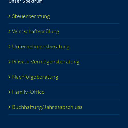
Unser Spek­trum
Steu­er­be­ra­tung
Wirt­schafts­prü­fung
Unter­neh­mens­be­ra­tung
Pri­va­te Vermögensberatung
Nach­fol­ge­be­ra­tung
Fami­­ly-Office
Buchhaltung/​​Jahresabschluss