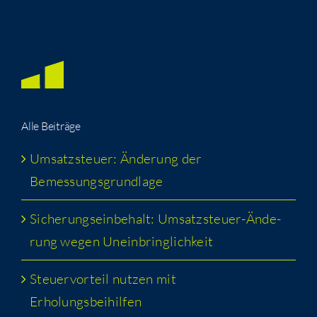
Alle Bei­trä­ge
Umsatz­steu­er: Ände­rung der
Bemessungsgrundlage
Siche­rungs­ein­be­halt: Umsatz­steu­er-Ände­
rung wegen Uneinbringlichkeit
Steu­er­vor­teil nut­zen mit
Erholungsbeihilfen