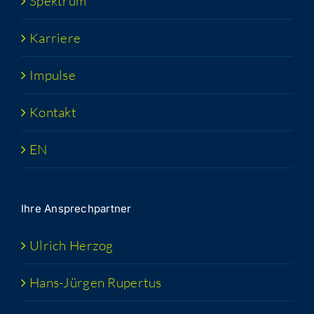
Spek­trum
Kar­rie­re
Impul­se
Kon­takt
EN
Ihre Ansprech­part­ner
Ulrich Her­zog
Hans-Jür­­gen Rupertus