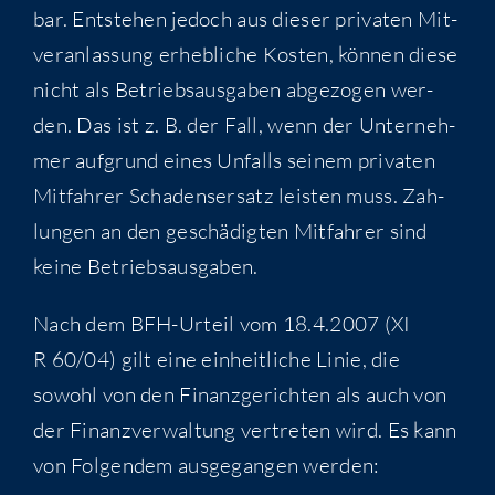
bar. Ent­ste­hen jedoch aus die­ser pri­va­ten Mit­
ver­an­las­sung erheb­li­che Kos­ten, kön­nen die­se
nicht als Betriebs­aus­ga­ben abge­zo­gen wer­
den. Das ist z. B. der Fall, wenn der Unter­neh­
mer auf­grund eines Unfalls sei­nem pri­va­ten
Mit­fah­rer Scha­dens­er­satz leis­ten muss. Zah­
lun­gen an den geschä­dig­ten Mit­fah­rer sind
kei­ne Betriebsausgaben.
Nach dem BFH-Urteil vom 18.4.2007 (XI
R 60/04) gilt eine ein­heit­li­che Linie, die
sowohl von den Finanz­ge­rich­ten als auch von
der Finanz­ver­wal­tung ver­tre­ten wird. Es kann
von Fol­gen­dem aus­ge­gan­gen werden: