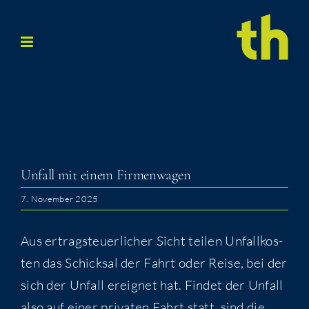
Zum
Inhalt
springen
Unfall mit einem Firmenwagen
7. November 2025
Aus ertrag­steu­er­li­cher Sicht tei­len Unfall­kos­
ten das Schick­sal der Fahrt oder Rei­se, bei der
sich der Unfall ereig­net hat. Fin­det der Unfall
also auf einer pri­va­ten Fahrt statt, sind die