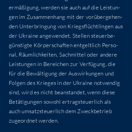
ermä­ßi­gung, wer­den sie auch auf die Leis­tun­
gen im Zusam­men­hang mit der vor­über­ge­hen­
den Unter­brin­gung von Kriegs­flücht­lin­gen aus
der Ukrai­ne ange­wen­det. Stel­len steu­er­be­
güns­tig­te Kör­per­schaf­ten ent­gelt­lich Per­so­
nal, Räum­lich­kei­ten, Sach­mit­tel oder ande­re
Leis­tun­gen in Berei­chen zur Ver­fü­gung, die
für die Bewäl­ti­gung der Aus­wir­kun­gen und
Fol­gen des Krie­ges in der Ukrai­ne not­wen­dig
sind, wird es nicht bean­stan­det, wenn die­se
Betä­ti­gun­gen sowohl ertrag­steu­er­lich als
auch umsatz­steu­er­lich dem Zweck­be­trieb
zuge­ord­net werden.