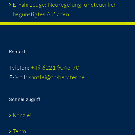
E-Fahr­zeu­ge: Neu­re­ge­lung für steu­er­lich
begüns­tig­tes Aufladen
Kon­takt
Telefon:
+49 6221 9043-70
E-Mail:
kanzlei@th-berater.de
Schnell­zu­griff
Kanz­lei
Team