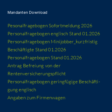
Man­dan­ten Download
Peso­nal­fra­ge­bo­gen Sofort­mel­dung 2026
Per­so­nal­fra­ge­bo­gen eng­lisch Stand 01.2026
Per­so­nal­fra­ge­bo­gen Minijobber_​kurzfristig
Beschäf­tig­te Stand 01.2026
Per­so­nal­fra­ge­bo­gen Stand 01.2026
Antrag Befrei­ung von der
Rentenversicherungspflicht
Per­so­nal­fra­ge­bo­gen gering­fü­gi­ge Beschäf­ti­
gung englisch
Anga­ben zum Firmenwagen