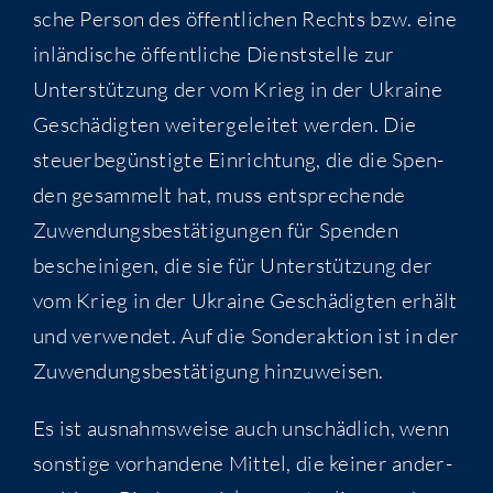
sche Per­son des öffent­li­chen Rechts bzw. eine
inlän­di­sche öffent­li­che Dienst­stel­le zur
Unter­stüt­zung der vom Krieg in der Ukrai­ne
Geschä­dig­ten wei­ter­ge­lei­tet wer­den. Die
steu­er­be­güns­tig­te Ein­rich­tung, die die Spen­
den gesam­melt hat, muss ent­spre­chen­de
Zuwen­dungs­be­stä­ti­gun­gen für Spen­den
beschei­ni­gen, die sie für Unter­stüt­zung der
vom Krieg in der Ukrai­ne Geschä­dig­ten erhält
und ver­wen­det. Auf die Son­der­ak­ti­on ist in der
Zuwen­dungs­be­stä­ti­gung hinzuweisen.
Es ist aus­nahms­wei­se auch unschäd­lich, wenn
sons­ti­ge vor­han­de­ne Mit­tel, die kei­ner ander­