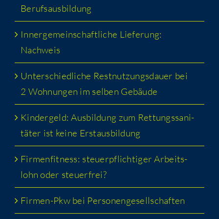
Berufsausbildung
Inner­ge­mein­schaft­li­che Lie­fe­rung:
Nachweis
Unter­schied­li­che Rest­nut­zungs­dau­er bei
2 Woh­nun­gen im sel­ben Gebäude
Kin­der­geld: Aus­bil­dung zum Ret­tungs­sa­ni­
tä­ter ist kei­ne Erstausbildung
Fir­men­fit­ness: steu­er­pflich­ti­ger Arbeits­
lohn oder steuerfrei?
Fir­men-Pkw bei Personengesellschaften