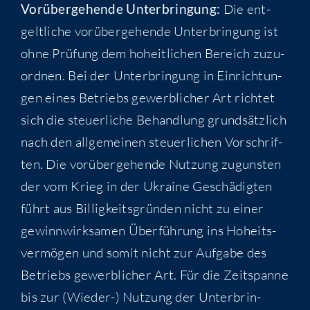
Vor­über­ge­hen­de Unter­brin­gung:
Die ent­
gelt­li­che vor­über­ge­hen­de Unter­brin­gung ist
ohne Prü­fung dem hoheit­li­chen Bereich zuzu­
ord­nen. Bei der Unter­brin­gung in Ein­rich­tun­
gen eines Betriebs gewerb­li­cher Art rich­tet
sich die steu­er­li­che Behand­lung grund­sätz­lich
nach den all­ge­mei­nen steu­er­li­chen Vor­schrif­
ten. Die vor­über­ge­hen­de Nut­zung zuguns­ten
der vom Krieg in der Ukrai­ne Geschä­dig­ten
führt aus Bil­lig­keits­grün­den nicht zu einer
gewinn­wirk­sa­men Über­füh­rung ins Hoheits­
ver­mö­gen und somit nicht zur Auf­ga­be des
Betriebs gewerb­li­cher Art. Für die Zeit­span­ne
bis zur (Wie­der-) Nut­zung der Unter­brin­