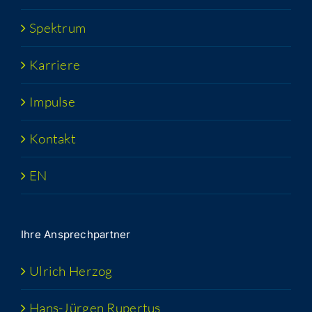
Spek­trum
Kar­rie­re
Impul­se
Kon­takt
EN
Ihre Ansprech­part­ner
Ulrich Her­zog
Hans-Jür­­gen Rupertus