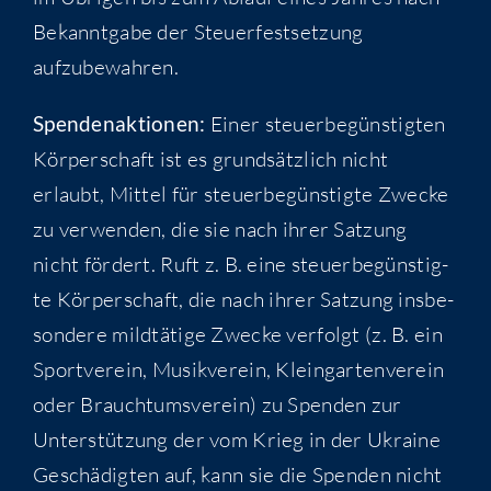
Bekannt­ga­be der Steu­er­fest­set­zung
aufzubewahren.
Spen­den­ak­tio­nen:
Einer steu­er­be­güns­tig­ten
Kör­per­schaft ist es grund­sätz­lich nicht
erlaubt, Mit­tel für steu­er­be­güns­tig­te Zwe­cke
zu ver­wen­den, die sie nach ihrer Sat­zung
nicht för­dert. Ruft z. B. eine steu­er­be­güns­tig­
te Kör­per­schaft, die nach ihrer Sat­zung ins­be­
son­de­re mild­tä­ti­ge Zwe­cke ver­folgt (z. B. ein
Sport­ver­ein, Musik­ver­ein, Klein­gar­ten­ver­ein
oder Brauch­tums­ver­ein) zu Spen­den zur
Unter­stüt­zung der vom Krieg in der Ukrai­ne
Geschä­dig­ten auf, kann sie die Spen­den nicht