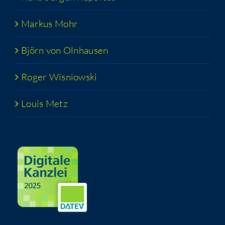
Mar­kus Mohr
Björn von Olnhausen
Roger Wis­niow­ski
Lou­is Metz