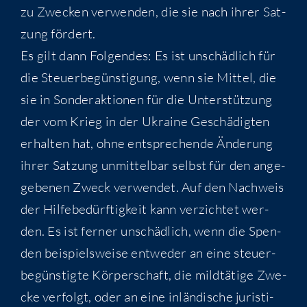
zu Zwe­cken ver­wen­den, die sie nach ihrer Sat­
zung fördert.
Es gilt dann Fol­gen­des: Es ist unschäd­lich für
die Steu­er­be­güns­ti­gung, wenn sie Mit­tel, die
sie in Son­der­ak­tio­nen für die Unter­stüt­zung
der vom Krieg in der Ukrai­ne Geschä­dig­ten
erhal­ten hat, ohne ent­spre­chen­de Ände­rung
ihrer Sat­zung unmit­tel­bar selbst für den ange­
ge­be­nen Zweck ver­wen­det. Auf den Nach­weis
der Hil­fe­be­dürf­tig­keit kann ver­zich­tet wer­
den. Es ist fer­ner unschäd­lich, wenn die Spen­
den bei­spiels­wei­se ent­we­der an eine steu­er­
be­güns­tig­te Kör­per­schaft, die mild­tä­ti­ge Zwe­
cke ver­folgt, oder an eine inlän­di­sche juris­ti­