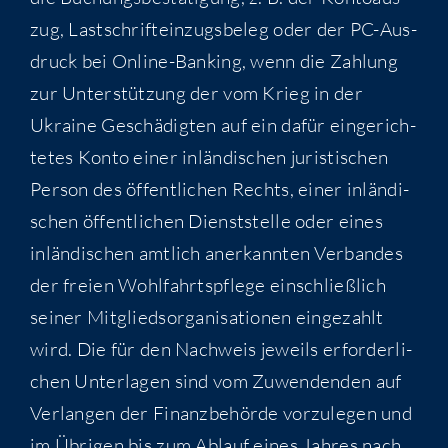
zug, Last­schrift­ein­zugs­be­leg oder der PC-Aus­
druck bei Online-Ban­king, wenn die Zah­lung
zur Unter­stüt­zung der vom Krieg in der
Ukrai­ne Geschä­dig­ten auf ein dafür ein­ge­rich­
te­tes Kon­to einer inlän­di­schen juris­ti­schen
Per­son des öffent­li­chen Rechts, einer inlän­di­
schen öffent­li­chen Dienst­stel­le oder eines
inlän­di­schen amt­lich aner­kann­ten Ver­ban­des
der frei­en Wohl­fahrts­pfle­ge ein­schließ­lich
sei­ner Mit­glieds­or­ga­ni­sa­tio­nen ein­ge­zahlt
wird. Die für den Nach­weis jeweils erfor­der­li­
chen Unter­la­gen sind vom Zuwen­den­den auf
Ver­lan­gen der Finanz­be­hör­de vor­zu­le­gen und
im Übri­gen bis zum Ablauf eines Jah­res nach