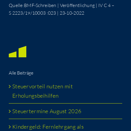
Quelle:BMF-Schreiben | Ver­öf­fent­li­chung | IV C 4 –
S 2223/19/10003 :023 | 23-10-2022
Alle Bei­trä­ge
Steu­er­vor­teil nut­zen mit
Erholungsbeihilfen
Steu­er­ter­mi­ne August 2026
Kin­der­geld: Fern­lehr­gang als