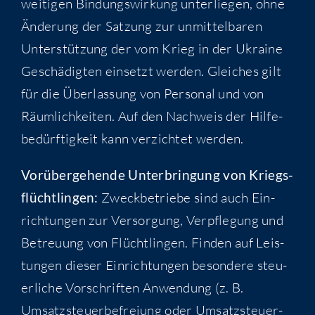
wei­ti­gen Bin­dungs­wir­kung unter­lie­gen, ohne
Ände­rung der Sat­zung zur unmit­tel­ba­ren
Unter­stüt­zung der vom Krieg in der Ukrai­ne
Geschä­dig­ten ein­setzt wer­den. Glei­ches gilt
für die Über­las­sung von Per­so­nal und von
Räum­lich­kei­ten. Auf den Nach­weis der Hil­fe­
be­dürf­tig­keit kann ver­zich­tet werden.
Vor­über­ge­hen­de Unter­brin­gung von Kriegs­
flücht­lin­gen:
Zweck­be­trie­be sind auch Ein­
rich­tun­gen zur Ver­sor­gung, Ver­pfle­gung und
Betreu­ung von Flücht­lin­gen. Fin­den auf Leis­
tun­gen die­ser Ein­rich­tun­gen beson­de­re steu­
er­li­che Vor­schrif­ten Anwen­dung (z. B.
Umsatz­steu­er­be­frei­ung oder Umsatz­steu­er­