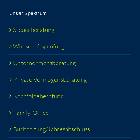
Unser Spek­trum
Steu­er­be­ra­tung
Wirt­schafts­prü­fung
Unter­neh­mens­be­ra­tung
Pri­va­te Vermögensberatung
Nach­fol­ge­be­ra­tung
Fami­­ly-Office
Buchhaltung/​​Jahresabschluss