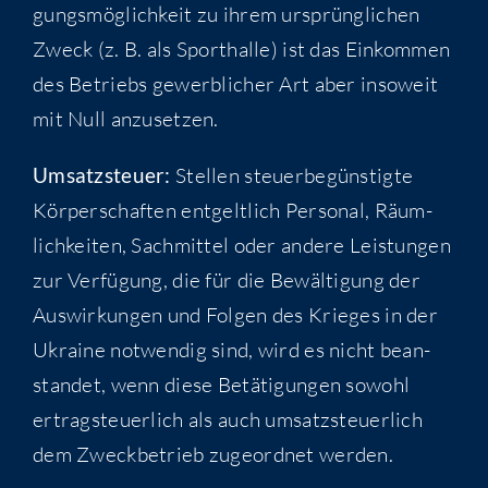
gungs­mög­lich­keit zu ihrem ursprüng­li­chen
Zweck (z. B. als Sport­hal­le) ist das Ein­kom­men
des Betriebs gewerb­li­cher Art aber inso­weit
mit Null anzusetzen.
Umsatz­steu­er:
Stel­len steu­er­be­güns­tig­te
Kör­per­schaf­ten ent­gelt­lich Per­so­nal, Räum­
lich­kei­ten, Sach­mit­tel oder ande­re Leis­tun­gen
zur Ver­fü­gung, die für die Bewäl­ti­gung der
Aus­wir­kun­gen und Fol­gen des Krie­ges in der
Ukrai­ne not­wen­dig sind, wird es nicht bean­
stan­det, wenn die­se Betä­ti­gun­gen sowohl
ertrag­steu­er­lich als auch umsatz­steu­er­lich
dem Zweck­be­trieb zuge­ord­net werden.